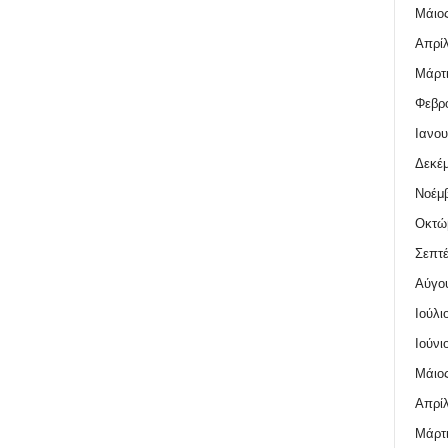
Μάιος
Απρίλ
Μάρτι
Φεβρο
Ιανου
Δεκέμ
Νοέμβ
Οκτώ
Σεπτέ
Αύγο
Ιούλι
Ιούνι
Μάιος
Απρίλ
Μάρτι