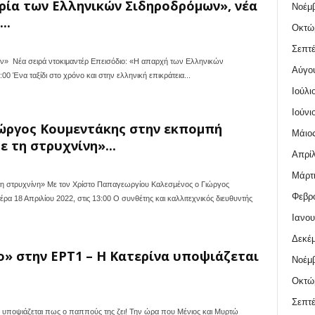
ορία των Ελληνικών Σιδηροδρόμων», νέα
Νοέμβ
..
Οκτώ
Σεπτέ
ν» Νέα σειρά ντοκιμαντέρ Επεισόδιο: «Η απαρχή των Ελληνικών
Αύγο
0 Ένα ταξίδι στο χρόνο και στην ελληνική επικράτεια...
Ιούλι
Ιούνι
ώργος Κουμεντάκης στην εκπομπή
Μάιος
 τη στρυχνίνη»...
Απρίλ
Μάρτι
 στρυχνίνη» Με τον Χρίστο Παπαγεωργίου Καλεσμένος ο Γιώργος
Φεβρο
α 18 Απριλίου 2022, στις 13:00 Ο συνθέτης και καλλιτεχνικός διευθυντής
Ιανου
Δεκέμ
» στην ΕΡΤ1 – Η Κατερίνα υποψιάζεται
Νοέμβ
Οκτώ
Σεπτέ
 υποψιάζεται πως ο παππούς της ζει! Την ώρα που Μένιος και Μυρτώ