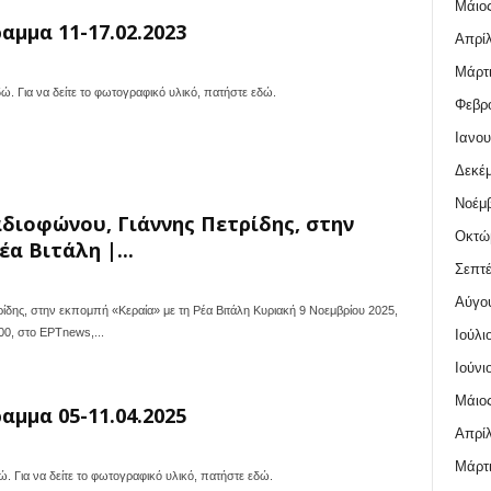
Μάιος
αμμα 11-17.02.2023
Απρίλ
Μάρτι
δώ. Για να δείτε το φωτογραφικό υλικό, πατήστε εδώ.
Φεβρο
Ιανου
Δεκέμ
Νοέμβ
διοφώνου, Γιάννης Πετρίδης, στην
Οκτώ
α Βιτάλη |...
Σεπτέ
Αύγο
δης, στην εκπομπή «Κεραία» με τη Ρέα Βιτάλη Κυριακή 9 Νοεμβρίου 2025,
00, στο ΕΡΤnews,...
Ιούλι
Ιούνι
Μάιος
αμμα 05-11.04.2025
Απρίλ
Μάρτι
ώ. Για να δείτε το φωτογραφικό υλικό, πατήστε εδώ.