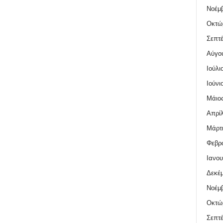
Νοέμβ
Οκτώ
Σεπτέ
Αύγο
Ιούλι
Ιούνι
Μάιος
Απρίλ
Μάρτι
Φεβρο
Ιανου
Δεκέμ
Νοέμβ
Οκτώ
Σεπτέ