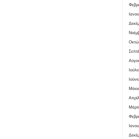
Φεβρο
Ιανου
Δεκέμ
Νοέμβ
Οκτώ
Σεπτέ
Αύγο
Ιούλι
Ιούνι
Μάιος
Απρίλ
Μάρτι
Φεβρο
Ιανου
Δεκέμ