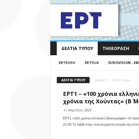
ΔΕΛΤΊΑ ΤΎΠΟΥ
ΤΗΛΕΌΡΑΣΗ
ERTECHO
ERTFLIX
EUROVISION - EB
ΔΕΛΤΊΑ ΤΎΠΟΥ
Αρχική
Δελτία Τύπου
ΕΡΤ1 – «100 χρόνια ελλην
χρόνια της Χούντας» (Β΄ Μέ
11 Απριλίου 2025
ΕΡΤ1 «100 χρόνια ελληνική δισκογραφία» «Η δισκο
21:00 Το ταξίδι στην πολυκύμαντη ιστορία της ελλη