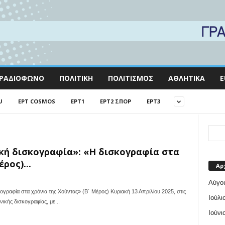
ΡΑΔΙΌΦΩΝΟ
ΠΟΛΙΤΙΚΉ
ΠΟΛΙΤΙΣΜΌΣ
ΑΘΛΗΤΙΚΆ
E
U
EΡΤ COSMOS
EΡΤ1
EΡΤ2 ΣΠΟΡ
EΡΤ3
ική δισκογραφία»: «Η δισκογραφία στα
ρος)...
Αρ
Αύγο
γραφία στα χρόνια της Χούντας» (Β΄ Μέρος) Κυριακή 13 Απριλίου 2025, στις
Ιούλι
νικής δισκογραφίας, με...
Ιούνι