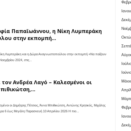
Φεβρο
Ιανου
Δεκέμ
Νοέμβ
ία Παπαϊωάννου, η Νίκη Λυμπεράκη
λου στην εκπομπή...
Οκτώ
Σεπτέ
η Λυμπεράκη και η Δώρα Αναγνωστοπούλου στην εκπομπή «Να παίζουν
Αύγο
εμβρίου 2024, στις...
Ιούλι
Ιούνι
 τον Ανδρέα Λαγό – Καλεσμένοι οι
Μάιος
πιθικώτση,...
Απρίλ
Μάρτι
ένοι οι Δημήτρης Πέτσιος, Άννα Μπιθικώτση, Αντώνης Κρητικός, Μιχάλης
Φεβρο
α 6 έως Μεγάλη Παρασκευή 10 Απριλίου 2026 Η πιο...
Ιανου
Δεκέμ