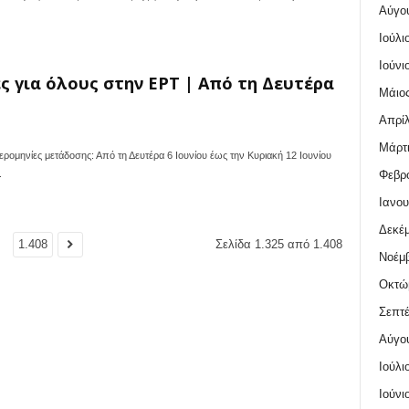
Αύγο
Ιούλι
Ιούνι
ες για όλους στην ΕΡΤ | Από τη Δευτέρα
Μάιος
Απρίλ
Μάρτι
μερομηνίες μετάδοσης: Από τη Δευτέρα 6 Ιουνίου έως την Κυριακή 12 Ιουνίου
Φεβρο
.
Ιανου
Δεκέμ
.
1.408
Σελίδα 1.325 από 1.408
Νοέμβ
Οκτώ
Σεπτέ
Αύγο
Ιούλι
Ιούνι