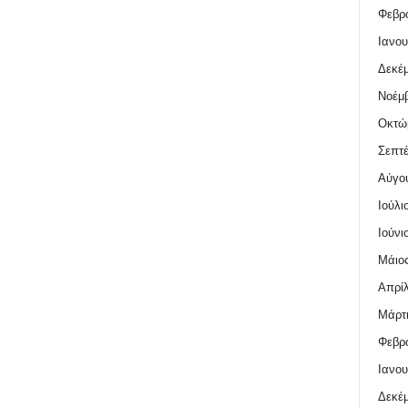
Φεβρο
Ιανου
Δεκέμ
Νοέμβ
Οκτώ
Σεπτέ
Αύγο
Ιούλι
Ιούνι
Μάιος
Απρίλ
Μάρτι
Φεβρο
Ιανου
Δεκέμ