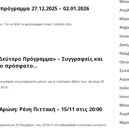
Μάιος
ρόγραμμα 27.12.2025 – 02.01.2026
Απρίλ
Μάρτι
δώ. Για να δείτε το φωτογραφικό υλικό, πατήστε εδώ.
Φεβρο
Ιανου
Δεκέμ
Νοέμβ
εύτερο Πρόγραμμα» – Συγγραφείς και
Οκτώ
ο πρόσφατο...
Σεπτέ
Αύγο
ραφείς και μεταφραστές μιλούν για το πρόσφατο βιβλίο τους Δευτέρα 28
:00 &...
Ιούλι
Ιούνι
Μάιος
Αρώνη: Ρένη Πιττακή – 15/11 στις 20:00
Απρίλ
Μάρτι
αρασκευή 15 Νοεμβρίου, στις 20:00 Η νέα εβδομαδιαία πολιτιστική εκπομπή