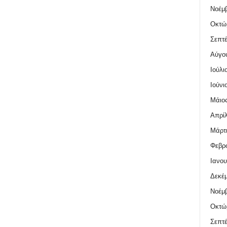
Νοέμβ
Οκτώ
Σεπτέ
Αύγο
Ιούλι
Ιούνι
Μάιος
Απρίλ
Μάρτι
Φεβρο
Ιανου
Δεκέμ
Νοέμβ
Οκτώ
Σεπτέ