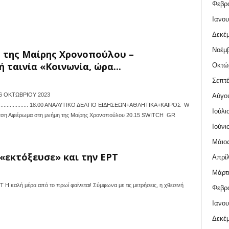
Φεβρο
Ιανου
Δεκέμ
Νοέμβ
η της Μαίρης Χρονοπούλου –
 ταινία «Κοινωνία, ώρα...
Οκτώ
Σεπτέ
6 ΟΚΤΩΒΡΙΟΥ 2023
Αύγο
......................................... 18.00 ΑΝΑΛΥΤΙΚΟ ΔΕΛΤΙΟ ΕΙΔΗΣΕΩΝ+ΑΘΛΗΤΙΚΑ+ΚΑΙΡΟΣ W
Ιούλι
τση Αφιέρωμα στη μνήμη της Μαίρης Χρονοπούλου 20.15 SWITCH GR
Ιούνι
Μάιος
«εκτόξευσε» και την ΕΡΤ
Απρίλ
Μάρτι
Η καλή μέρα από το πρωί φαίνεται! Σύμφωνα με τις μετρήσεις, η χθεσινή
Φεβρο
Ιανου
Δεκέμ