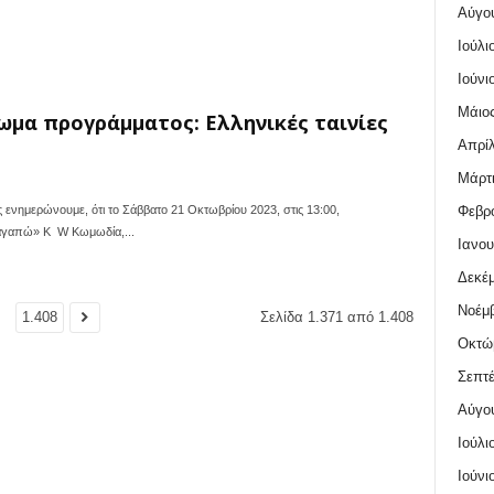
Αύγο
Ιούλι
Ιούνι
Μάιος
ωμα προγράμματος: Ελληνικές ταινίες
Απρίλ
Μάρτι
Φεβρο
νημερώνουμε, ότι το Σάββατο 21 Οκτωβρίου 2023, στις 13:00,
' αγαπώ» K W Κωμωδία,...
Ιανου
Δεκέμ
Νοέμβ
.
1.408
Σελίδα 1.371 από 1.408
Οκτώ
Σεπτέ
Αύγο
Ιούλι
Ιούνι