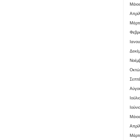
Μάιος
Απρίλ
Μάρτι
Φεβρο
Ιανου
Δεκέμ
Νοέμβ
Οκτώ
Σεπτέ
Αύγο
Ιούλι
Ιούνι
Μάιος
Απρίλ
Μάρτι