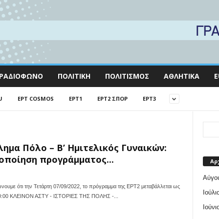
ΡΑΔΙΌΦΩΝΟ
ΠΟΛΙΤΙΚΉ
ΠΟΛΙΤΙΣΜΌΣ
ΑΘΛΗΤΙΚΆ
E
U
EΡΤ COSMOS
EΡΤ1
EΡΤ2 ΣΠΟΡ
EΡΤ3
ημα Πόλο – Β’ Ημιτελικός Γυναικών:
οποίηση προγράμματος...
Αρ
Αύγο
υμε ότι την Τετάρτη 07/09/2022, το πρόγραμμα της ΕΡΤ2 μεταβάλλεται ως
Ιούλι
--- 20:00 ΚΛΕΙΝΟΝ ΑΣΤΥ - ΙΣΤΟΡΙΕΣ ΤΗΣ ΠΟΛΗΣ -...
Ιούνι