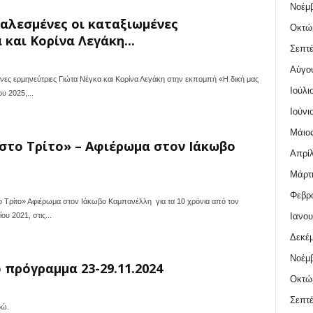
Νοέμβ
αλεσμένες οι καταξιωμένες
Οκτώ
και Κορίνα Λεγάκη...
Σεπτέ
Αύγο
 ερμηνεύτριες Γιώτα Νέγκα και Κορίνα Λεγάκη στην εκπομπή «Η δική μας
Ιούλι
υ 2025,...
Ιούνι
Μάιος
στο Τρίτο» – Αφιέρωμα στον Ιάκωβο
Απρίλ
Μάρτι
Φεβρο
Τρίτο» Αφιέρωμα στον Ιάκωβο Καμπανέλλη για τα 10 χρόνια από τον
Ιανου
υ 2021, στις...
Δεκέμ
Νοέμβ
πρόγραμμα 23-29.11.2024
Οκτώ
Σεπτέ
εδώ.