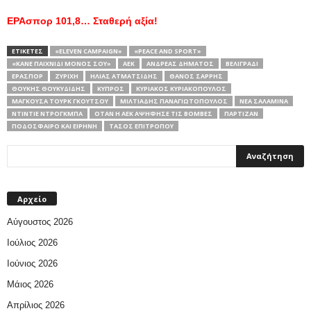
ΕΡΑσπορ 101,8… Σταθερή αξία!
ΕΤΙΚΕΤΕΣ
«ELEVEN CAMPAIGN»
«PEACE AND SPORT»
«ΚΆΝΕ ΠΑΙΧΝΊΔΙ ΜΌΝΟΣ ΣΟΥ»
ΑΕΚ
ΑΝΔΡΈΑΣ ΔΗΜΆΤΟΣ
ΒΕΛΙΓΡΆΔΙ
ΕΡΑΣΠΟΡ
ΖΥΡΊΧΗ
ΗΛΊΑΣ ΑΤΜΑΤΣΊΔΗΣ
ΘΆΝΟΣ ΣΑΡΡΉΣ
ΘΟΥΚΉΣ ΘΟΥΚΥΔΊΔΗΣ
ΚΎΠΡΟΣ
ΚΥΡΙΆΚΟΣ ΚΥΡΙΑΚΌΠΟΥΛΟΣ
ΜΑΓΚΟΎΣΑ ΤΟΥΡΚ ΓΚΟΥΤΣΟΎ
ΜΙΛΤΙΆΔΗΣ ΠΑΝΑΓΙΩΤΌΠΟΥΛΟΣ
ΝΈΑ ΣΑΛΑΜΊΝΑ
ΝΤΙΝΤΙΈ ΝΤΡΟΓΚΜΠΆ
ΌΤΑΝ Η ΑΕΚ ΑΨΉΦΗΣΕ ΤΙΣ ΒΌΜΒΕΣ
ΠΑΡΤΙΖΆΝ
ΠΟΔΌΣΦΑΙΡΟ ΚΑΙ ΕΙΡΉΝΗ
ΤΆΣΟΣ ΕΠΙΤΡΌΠΟΥ
Αρχείο
Αύγουστος 2026
Ιούλιος 2026
Ιούνιος 2026
Μάιος 2026
Απρίλιος 2026