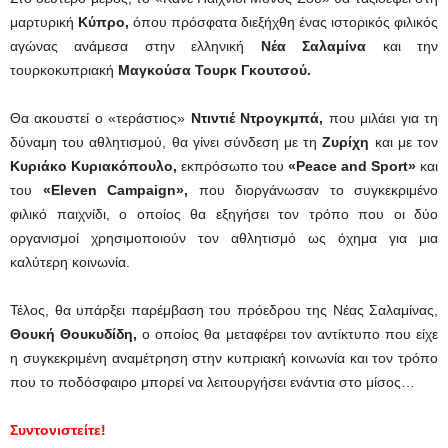
μαρτυρική
Κύπρο,
όπου πρόσφατα διεξήχθη ένας ιστορικός φιλικός
αγώνας ανάμεσα στην ελληνική
Νέα Σαλαμίνα
και την
τουρκοκυπριακή
Μαγκούσα Τουρκ Γκουτσού.
Θα ακουστεί ο «τεράστιος»
Ντιντιέ Ντρογκμπά,
που μιλάει για τη
δύναμη του αθλητισμού, θα γίνει σύνδεση με τη
Ζυρίχη
και με τον
Κυριάκο Κυριακόπουλο,
εκπρόσωπο του
«Peace and Sport»
και
του
«Eleven Campaign»,
που διοργάνωσαν το συγκεκριμένο
φιλικό παιχνίδι, ο οποίος θα εξηγήσει τον τρόπο που οι δύο
οργανισμοί χρησιμοποιούν τον αθλητισμό ως όχημα για μια
καλύτερη κοινωνία.
Τέλος, θα υπάρξει παρέμβαση του πρόεδρου της Νέας Σαλαμίνας,
Θουκή Θουκυδίδη,
ο οποίος θα μεταφέρει τον αντίκτυπο που είχε
η συγκεκριμένη αναμέτρηση στην κυπριακή κοινωνία και τον τρόπο
που το ποδόσφαιρο μπορεί να λειτουργήσει ενάντια στο μίσος…
Συντονιστείτε!