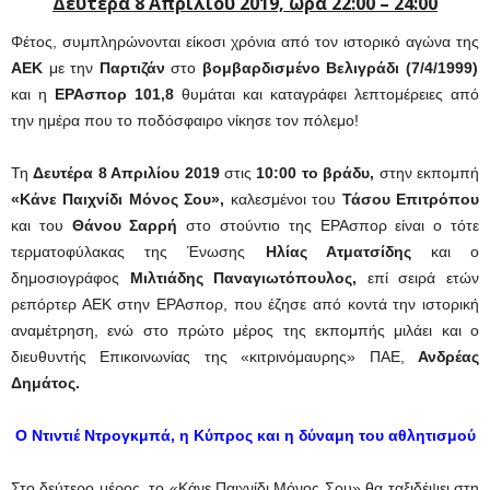
Δευτέρα 8 Απριλίου 2019, ώρα 22:00 – 24:00
Φέτος, συμπληρώνονται είκοσι χρόνια από τον ιστορικό αγώνα της
ΑΕΚ
με την
Παρτιζάν
στο
βομβαρδισμένο Βελιγράδι (7/4/1999)
και η
ΕΡΑσπορ 101,8
θυμάται και καταγράφει λεπτομέρειες από
την ημέρα που το ποδόσφαιρο νίκησε τον πόλεμο!
Τη
Δευτέρα 8 Απριλίου 2019
στις
10:00 το βράδυ,
στην εκπομπή
«Κάνε Παιχνίδι Μόνος Σου»,
καλεσμένοι του
Τάσου Επιτρόπου
και του
Θάνου Σαρρή
στο στούντιο της ΕΡΑσπορ είναι ο τότε
τερματοφύλακας της Ένωσης
Ηλίας Ατματσίδης
και ο
δημοσιογράφος
Μιλτιάδης Παναγιωτόπουλος,
επί σειρά ετών
ρεπόρτερ ΑΕΚ στην ΕΡΑσπορ, που έζησε από κοντά την ιστορική
αναμέτρηση, ενώ στο πρώτο μέρος της εκπομπής μιλάει και ο
διευθυντής Επικοινωνίας της «κιτρινόμαυρης» ΠΑΕ,
Ανδρέας
Δημάτος
.
Ο Ντιντιέ Ντρογκμπά, η Κύπρος και η δύναμη του αθλητισμού
Στο δεύτερο μέρος, το «Κάνε Παιχνίδι Μόνος Σου» θα ταξιδέψει στη