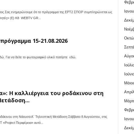
Φεβρο
Ιανου
ος Σας ενημερώνουμε ότι το πρόγραμμα της ΕΡΤ2 ΣΠΟΡ συμπληρώνεται ως
θλητές» (E) Κ8 WEBTV GR...
Δεκέμ
Νοέμβ
Οκτώ
πρόγραμμα 15-21.08.2026
Σεπτέ
Αύγο
δώ. Για να δείτε το φωτογραφικό υλικό πατήστε εδώ.
Ιούλι
Ιούνι
Μάιος
ια»: Η καλλιέργεια του ροδάκινου στη
Απρίλ
ετάδοση...
Μάρτι
Φεβρο
ροδάκινου στη Νάουσα Α΄ Τηλεοπτική Μετάδοση Σάββατο 8 Αυγούστου, στις
Ιανου
 «Project Περιφέρεια» αυτό...
Δεκέμ