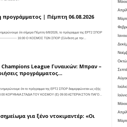
Μάιος
Απρίλ
 προγράμματος | Πέμπτη 06.08.2026
Μάρτι
Φεβρο
ημερώνουμε ότι σήμερα Πέμπτη 6/8/2026, το πρόγραμμα της ΕΡΤ2 ΣΠΟΡ
Ιανου
---------------- 16:00 Ο ΚΟΣΜΟΣ ΤΩΝ ΣΠΟΡ (Σύνδεση με την...
Δεκέμ
Νοέμβ
Οκτώ
 Champions League Γυναικών: Μπραν –
Σεπτέ
οιήσεις προγράμματος...
Αύγο
Ιούλι
νημερώνουμε ότι το πρόγραμμα της ΕΡΤ2 ΣΠΟΡ διαμορφώνεται ως εξής:
---- 08:00 ΚΟΡΥΦΑΙΑ ΣΤΑΔΙΑ ΤΟΥ ΚΟΣΜΟΥ (Ε) 09:00 ΑΣΤΕΡΙΑ ΣΤΟΝ ΠΑΓΟ...
Ιούνι
Μάιος
Απρίλ
σημείωμα για ξένο ντοκιμαντέρ: «Οι
Μάρτι