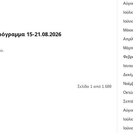
Αύγο
Ιούλι
Ιούνι
Μάιος
όγραμμα 15-21.08.2026
Απρίλ
Μάρτι
εδώ.
Φεβρο
Ιανου
Δεκέμ
Νοέμβ
Σελίδα 1 από 1.689
Οκτώ
Σεπτέ
Αύγο
Ιούλι
Ιούνι