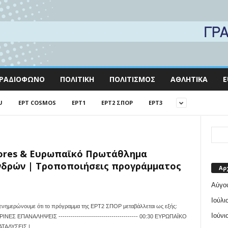
ΡΑΔΙΌΦΩΝΟ
ΠΟΛΙΤΙΚΉ
ΠΟΛΙΤΙΣΜΌΣ
ΑΘΛΗΤΙΚΆ
E
U
EΡΤ COSMOS
EΡΤ1
EΡΤ2 ΣΠΟΡ
EΡΤ3
dores & Ευρωπαϊκό Πρωτάθλημα
νδρών | Τροποποιήσεις προγράμματος
Αρ
Αύγο
Ιούλι
νημερώνουμε ότι το πρόγραμμα της ΕΡΤ2 ΣΠΟΡ μεταβάλλεται ως εξής:
Ιούνι
ΕΡΙΝΕΣ ΕΠΑΝΑΛΗΨΕΙΣ --------------------------------------- 00:30 ΕΥΡΩΠΑΪΚΟ
ΑΔΥΣΕΙΣ |...