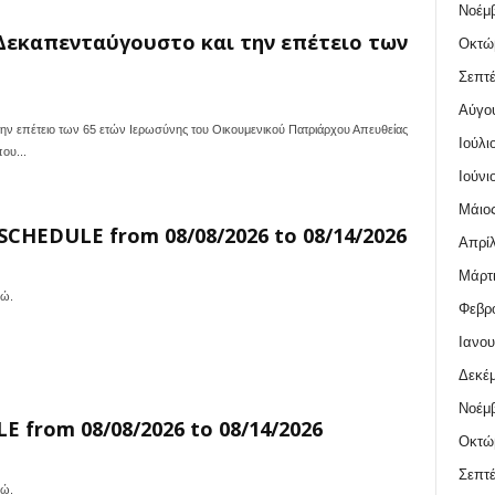
Νοέμβ
 Δεκαπενταύγουστο και την επέτειο των
Οκτώ
Σεπτέ
Αύγο
την επέτειο των 65 ετών Ιερωσύνης του Οικουμενικού Πατριάρχου Απευθείας
Ιούλι
ου...
Ιούνι
Μάιος
CHEDULE from 08/08/2026 to 08/14/2026
Απρίλ
Μάρτι
δώ.
Φεβρο
Ιανου
Δεκέμ
Νοέμβ
 from 08/08/2026 to 08/14/2026
Οκτώ
Σεπτέ
δώ.