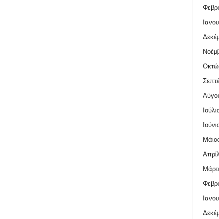
Φεβρο
Ιανου
Δεκέμ
Νοέμβ
Οκτώ
Σεπτέ
Αύγο
Ιούλι
Ιούνι
Μάιος
Απρίλ
Μάρτι
Φεβρο
Ιανου
Δεκέμ