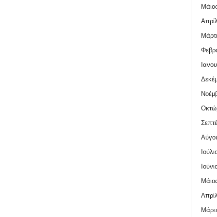
Μάιος
Απρίλ
Μάρτι
Φεβρο
Ιανου
Δεκέμ
Νοέμβ
Οκτώ
Σεπτέ
Αύγο
Ιούλι
Ιούνι
Μάιος
Απρίλ
Μάρτι