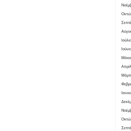
Νοέμβ
Οκτώ
Σεπτέ
Αύγο
Ιούλι
Ιούνι
Μάιος
Απρίλ
Μάρτι
Φεβρο
Ιανου
Δεκέμ
Νοέμβ
Οκτώ
Σεπτέ