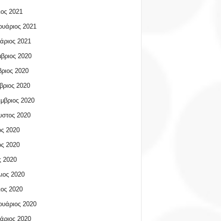
ος 2021
υάριος 2021
άριος 2021
βριος 2020
ριος 2020
βριος 2020
μβριος 2020
υστος 2020
ος 2020
ος 2020
 2020
ιος 2020
ος 2020
υάριος 2020
άριος 2020