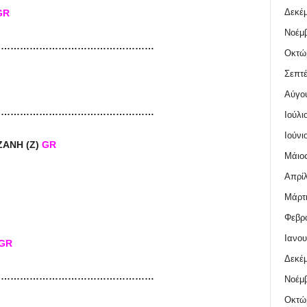
Δεκέμ
GR
Νοέμβ
……………………………………………
Οκτώ
Σεπτέ
Αύγο
……………………………………………
Ιούλι
Ιούνι
ΖΑΝΗ
(
Ζ
)
GR
Μάιος
Απρίλ
Μάρτι
Φεβρο
Ιανου
GR
Δεκέμ
……………………………………………
Νοέμβ
Οκτώ