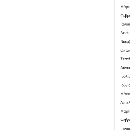
Μάρτι
Φεβρο
Ιανου
Δεκέμ
Νοέμβ
Οκτώ
Σεπτέ
Αύγο
Ιούλι
Ιούνι
Μάιος
Απρίλ
Μάρτι
Φεβρο
Ιανου