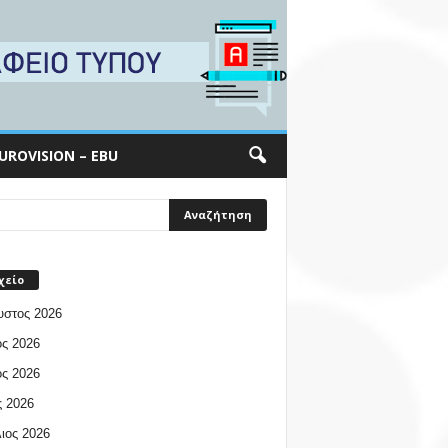
UROVISION – EBU
χείο
υστος 2026
ος 2026
ος 2026
 2026
ιος 2026