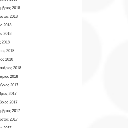
μβριος 2018
υστος 2018
ος 2018
ος 2018
 2018
ιος 2018
ος 2018
υάριος 2018
άριος 2018
βριος 2017
ριος 2017
βριος 2017
μβριος 2017
υστος 2017
ος 2017