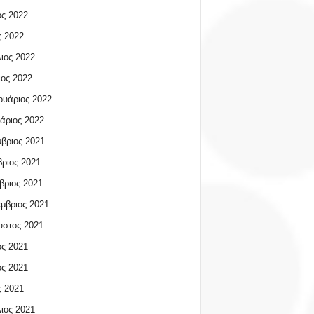
ος 2022
 2022
ιος 2022
ος 2022
υάριος 2022
άριος 2022
βριος 2021
ριος 2021
βριος 2021
μβριος 2021
υστος 2021
ος 2021
ος 2021
 2021
ιος 2021