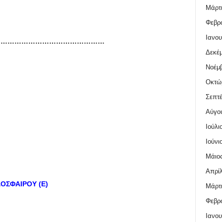
Μάρτι
Φεβρο
Ιανου
…………………………………………
Δεκέμ
Νοέμβ
Οκτώ
Σεπτέ
Αύγο
Ιούλι
Ιούνι
Μάιος
Απρίλ
ΔΟΣΦΑΙΡΟΥ (Ε)
Μάρτι
Φεβρο
Ιανου