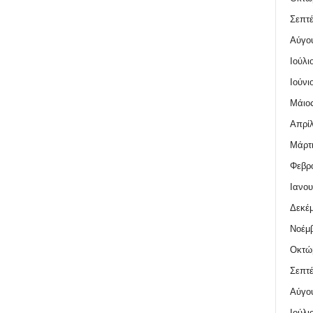
Σεπτέ
Αύγο
Ιούλι
Ιούνι
Μάιος
Απρίλ
Μάρτι
Φεβρο
Ιανου
Δεκέμ
Νοέμβ
Οκτώ
Σεπτέ
Αύγο
Ιούλι