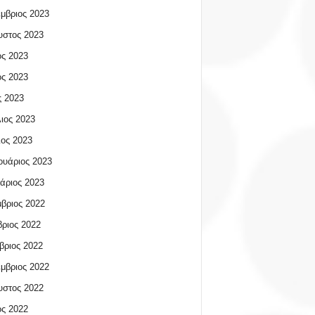
μβριος 2023
υστος 2023
ος 2023
ος 2023
 2023
ιος 2023
ος 2023
υάριος 2023
άριος 2023
βριος 2022
ριος 2022
βριος 2022
μβριος 2022
υστος 2022
ος 2022