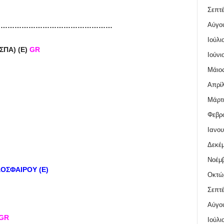
Σεπτέ
Αύγο
……………………………………………
Ιούλι
ΣΠΑ) (Ε)
GR
Ιούνι
Μάιος
Απρίλ
Μάρτι
Φεβρο
Ιανου
Δεκέμ
Νοέμβ
ΔΟΣΦΑΙΡΟΥ (Ε)
Οκτώ
Σεπτέ
Αύγο
GR
Ιούλι