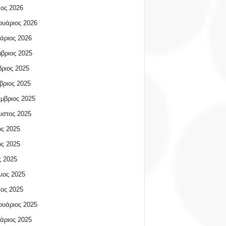
ος 2026
υάριος 2026
άριος 2026
βριος 2025
ριος 2025
βριος 2025
μβριος 2025
υστος 2025
ος 2025
ος 2025
 2025
ιος 2025
ος 2025
υάριος 2025
άριος 2025