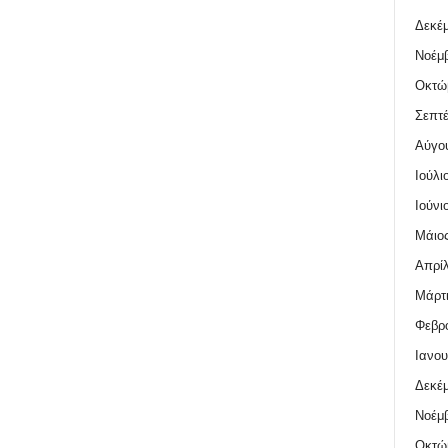
Δεκέμ
Νοέμβ
Οκτώ
Σεπτέ
Αύγο
Ιούλι
Ιούνι
Μάιος
Απρίλ
Μάρτι
Φεβρο
Ιανου
Δεκέμ
Νοέμβ
Οκτώ