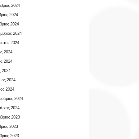
βριος 2024
ριος 2024
βριος 2024
μβριος 2024
υστος 2024
ος 2024
ος 2024
 2024
ιος 2024
ος 2024
υάριος 2024
άριος 2024
βριος 2023
ριος 2023
βριος 2023