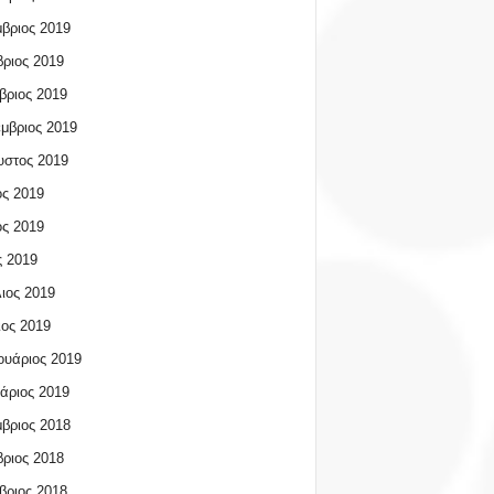
βριος 2019
ριος 2019
βριος 2019
μβριος 2019
υστος 2019
ος 2019
ος 2019
 2019
ιος 2019
ος 2019
υάριος 2019
άριος 2019
βριος 2018
ριος 2018
βριος 2018