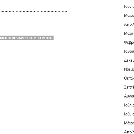
Ιούνι
……………………………………………
Μάιος
Απρίλ
Μάρτι
ΗΣΗ ΠΡΟΓΡΆΜΜΑΤΟΣ 01-03.09.2020
Φεβρο
Ιανου
Δεκέμ
Νοέμβ
Οκτώ
Σεπτέ
Αύγο
Ιούλι
Ιούνι
Μάιος
Απρίλ