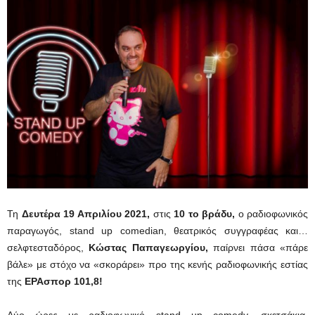
Τη
Δευτέρα 19 Απριλίου
2021,
στις
10 το βράδυ,
ο ραδιοφωνικός
παραγωγός, stand up comedian, θεατρικός συγγραφέας και…
σελφτεσταδόρος,
Κώστας Παπαγεωργίου,
παίρνει πάσα «πάρε
βάλε» με στόχο να «σκοράρει» προ της κενής ραδιοφωνικής εστίας
της
ΕΡΑσπορ 101,8!
Δύο ώρες με ραδιοφωνικό stand up comedy, σκετσάκια,