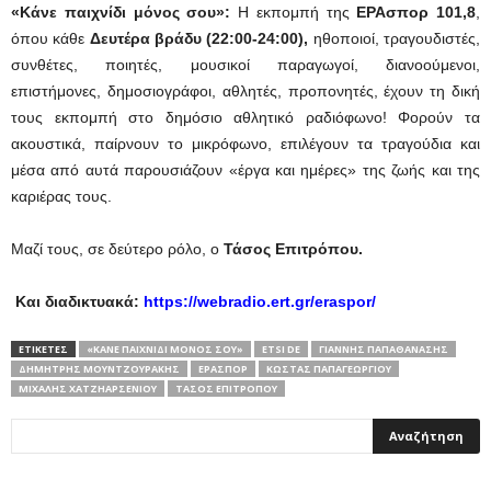
«Κάνε παιχνίδι μόνος σου»:
Η εκπομπή της
ΕΡΑσπορ 101,8
,
όπου κάθε
Δευτέρα βράδυ (22:00-24:00),
ηθοποιοί, τραγουδιστές,
συνθέτες, ποιητές, μουσικοί παραγωγοί, διανοούμενοι,
επιστήμονες, δημοσιογράφοι, αθλητές, προπονητές, έχουν τη δική
τους εκπομπή στο δημόσιο αθλητικό ραδιόφωνο! Φορούν τα
ακουστικά, παίρνουν το μικρόφωνο, επιλέγουν τα τραγούδια και
μέσα από αυτά παρουσιάζουν «έργα και ημέρες» της ζωής και της
καριέρας τους.
Μαζί τους, σε δεύτερο ρόλο, ο
Τάσος Επιτρόπου.
Και διαδικτυακά:
https
://
webradio
.
ert
.
gr
/
eraspor
/
ΕΤΙΚΕΤΕΣ
«ΚΆΝΕ ΠΑΙΧΝΊΔΙ ΜΌΝΟΣ ΣΟΥ»
ETSI DE
ΓΙΆΝΝΗΣ ΠΑΠΑΘΑΝΆΣΗΣ
ΔΗΜΉΤΡΗΣ ΜΟΥΝΤΖΟΥΡΆΚΗΣ
ΕΡΑΣΠΟΡ
ΚΏΣΤΑΣ ΠΑΠΑΓΕΩΡΓΊΟΥ
ΜΙΧΆΛΗΣ ΧΑΤΖΗΑΡΣΕΝΊΟΥ
ΤΆΣΟΣ ΕΠΙΤΡΌΠΟΥ