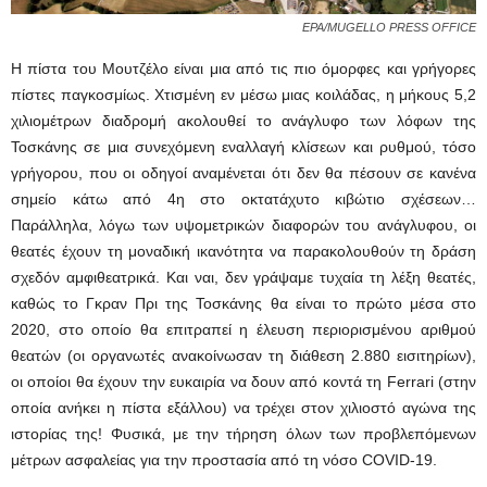
EPA/MUGELLO PRESS OFFICE
Η πίστα του Μουτζέλο είναι μια από τις πιο όμορφες και γρήγορες
πίστες παγκοσμίως. Χτισμένη εν μέσω μιας κοιλάδας, η μήκους 5,2
χιλιομέτρων διαδρομή ακολουθεί το ανάγλυφο των λόφων της
Τοσκάνης σε μια συνεχόμενη εναλλαγή κλίσεων και ρυθμού, τόσο
γρήγορου, που οι οδηγοί αναμένεται ότι δεν θα πέσουν σε κανένα
σημείο κάτω από 4η στο οκτατάχυτο κιβώτιο σχέσεων…
Παράλληλα, λόγω των υψομετρικών διαφορών του ανάγλυφου, οι
θεατές έχουν τη μοναδική ικανότητα να παρακολουθούν τη δράση
σχεδόν αμφιθεατρικά. Και ναι, δεν γράψαμε τυχαία τη λέξη θεατές,
καθώς το Γκραν Πρι της Τοσκάνης θα είναι το πρώτο μέσα στο
2020, στο οποίο θα επιτραπεί η έλευση περιορισμένου αριθμού
θεατών (οι οργανωτές ανακοίνωσαν τη διάθεση 2.880 εισιτηρίων),
οι οποίοι θα έχουν την ευκαιρία να δουν από κοντά τη Ferrari (στην
οποία ανήκει η πίστα εξάλλου) να τρέχει στον χιλιοστό αγώνα της
ιστορίας της! Φυσικά, με την τήρηση όλων των προβλεπόμενων
μέτρων ασφαλείας για την προστασία από τη νόσο COVID-19.