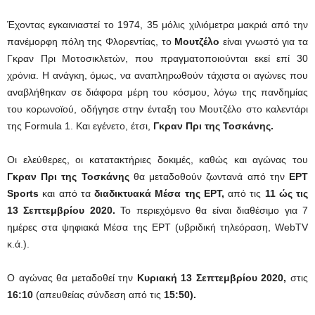
Έχοντας εγκαινιαστεί το 1974, 35 μόλις χιλιόμετρα μακριά από την
πανέμορφη πόλη της Φλορεντίας, το
Μουτζέλο
είναι γνωστό για τα
Γκραν Πρι Μοτοσικλετών, που πραγματοποιούνται εκεί επί 30
χρόνια. Η ανάγκη, όμως, να αναπληρωθούν τάχιστα οι αγώνες που
αναβλήθηκαν σε διάφορα μέρη του κόσμου, λόγω της πανδημίας
του κορωνοϊού, οδήγησε στην ένταξη του Μουτζέλο στο καλεντάρι
της Formula 1. Και εγένετο, έτσι,
Γκραν Πρι της Τοσκάνης.
Οι ελεύθερες, οι κατατακτήριες δοκιμές, καθώς και αγώνας του
Γκραν Πρι της Τοσκάνης
θα μεταδοθούν ζωντανά από την
ΕΡΤ
Sports
και από τα
διαδικτυακά Μέσα της ΕΡΤ,
από τις
11 ώς τις
13 Σεπτεμβρίου 2020.
Το περιεχόμενο θα είναι διαθέσιμο για 7
ημέρες στα ψηφιακά Μέσα της ΕΡΤ (υβριδική τηλεόραση, WebTV
κ.ά.).
Ο αγώνας θα μεταδοθεί την
Κυριακή 13 Σεπτεμβρίου 2020,
στις
16:10
(απευθείας σύνδεση από τις
15:50).