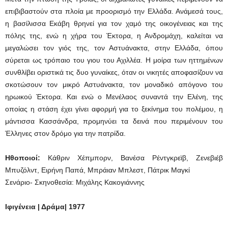
επιβιβαστούν στα πλοία με προορισμό την Ελλάδα. Ανάμεσά τους,
η βασίλισσα Εκάβη θρηνεί για τον χαμό της οικογένειας και της
πόλης της, ενώ η χήρα του Έκτορα, η Ανδρομάχη, καλείται να
μεγαλώσει τον γιός της, τον Αστυάνακτα, στην Ελλάδα, όπου
σύρεται ως τρόπαιο του γιου του Αχιλλέα. Η μοίρα των ηττημένων
συνθλίβει οριστικά τις δυο γυναίκες, όταν οι νικητές αποφασίζουν να
σκοτώσουν τον μικρό Αστυάνακτα, τον μοναδικό απόγονο του
ηρωικού Έκτορα. Και ενώ ο Μενέλαος συναντά την Ελένη, της
οποίας η στάση έχει γίνει αφορμή για το ξεκίνημα του πολέμου, η
μάντισσα Κασσάνδρα, προμηνύει τα δεινά που περιμένουν του
Έλληνες στον δρόμο για την πατρίδα.
Ηθοποιοί:
Κάθριν Χέπμπορν, Βανέσα Ρέντγκρεϊβ, Ζενεβιέβ
Μπυζόλντ, Ειρήνη Παπά, Μπράιαν Μπλεστ, Πάτρικ Μαγκί
Σενάριο- Σκηνοθεσία: Μιχάλης Κακογιάννης
Ιφιγένεια | Δράμα| 1977