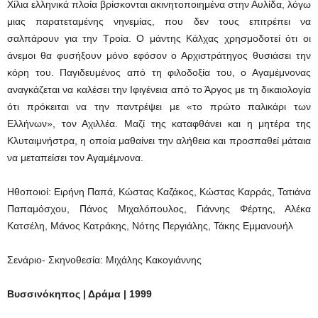
Χίλια ελληνικά πλοία βρίσκονται ακινητοποιημένα στην Αυλίδα, λόγω
μιας παρατεταμένης νηνεμίας, που δεν τους επιτρέπει να
σαλπάρουν για την Τροία. Ο μάντης Κάλχας χρησμοδοτεί ότι οι
άνεμοι θα φυσήξουν μόνο εφόσον ο Αρχιστράτηγος θυσιάσει την
κόρη του. Παγιδευμένος από τη φιλοδοξία του, ο Αγαμέμνονας
αναγκάζεται να καλέσει την Ιφιγένεια από το Άργος με τη δικαιολογία
ότι πρόκειται να την παντρέψει με «το πρώτο παλικάρι των
Ελλήνων», τον Αχιλλέα. Μαζί της καταφθάνει και η μητέρα της
Κλυταιμνήστρα, η οποία μαθαίνει την αλήθεια και προσπαθεί μάταια
να μεταπείσει τον Αγαμέμνονα.
Ηθοποιοί: Ειρήνη Παπά, Κώστας Καζάκος, Κώστας Καρράς, Τατιάνα
Παπαμόσχου, Πάνος Μιχαλόπουλος, Γιάννης Φέρτης, Αλέκα
Κατσέλη, Μάνος Κατράκης, Νότης Περγιάλης, Τάκης Εμμανουήλ
Σενάριο- Σκηνοθεσία: Μιχάλης Κακογιάννης
Βυσσινόκηπος | Δράμα | 1999