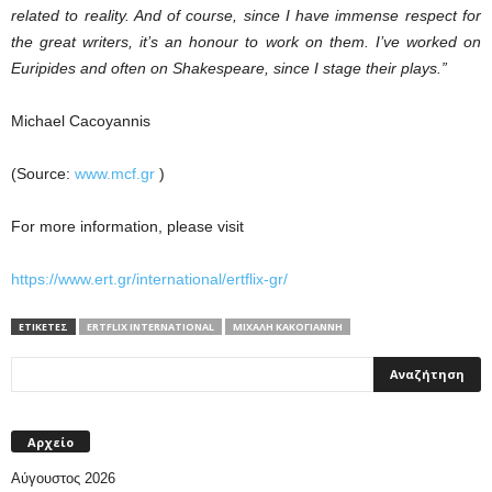
related to reality. And of course, since I have immense respect for
the great writers, it’s an honour to work on them. I’ve worked on
Euripides and often on Shakespeare, since I stage their plays.”
Michael Cacoyannis
(Source:
www.mcf.gr
)
For more information, please visit
https://www.ert.gr/international/ertflix-gr/
ΕΤΙΚΕΤΕΣ
ERTFLIX INTERNATIONAL
ΜΙΧΆΛΗ ΚΑΚΟΓΙΆΝΝΗ
Αρχείο
Αύγουστος 2026