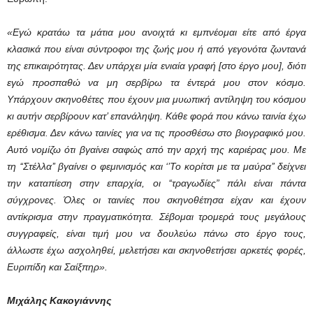
«Eγώ κρατάω τα μάτια μου ανοιχτά κι εμπνέομαι είτε από έργα
κλασικά που είναι σύντροφοι της ζωής μου ή από γεγονότα ζωντανά
της επικαιρότητας. Δεν υπάρχει μία ενιαία γραφή [στο έργο μου], διότι
εγώ προσπαθώ να μη σερβίρω τα έντερά μου στον κόσμο.
Υπάρχουν σκηνοθέτες που έχουν μια μυωπική αντίληψη του κόσμου
κι αυτήν σερβίρουν κατ’ επανάληψη. Κάθε φορά που κάνω ταινία έχω
ερέθισμα. Δεν κάνω ταινίες για να τις προσθέσω στο βιογραφικό μου.
Αυτό νομίζω ότι βγαίνει σαφώς από την αρχή της καριέρας μου. Με
τη ‘‘Στέλλα’’ βγαίνει ο φεμινισμός και ‘’Το κορίτσι με τα μαύρα’’ δείχνει
την καταπίεση στην επαρχία, οι ‘‘τραγωδίες” πάλι είναι πάντα
σύγχρονες. Όλες οι ταινίες που σκηνοθέτησα είχαν και έχουν
αντίκρισμα στην πραγματικότητα. Σέβομαι τρομερά τους μεγάλους
συγγραφείς, είναι τιμή μου να δουλεύω πάνω στο έργο τους,
άλλωστε έχω ασχοληθεί, μελετήσει και σκηνοθετήσει αρκετές φορές,
Ευριπίδη και Σαίξπηρ».
Μιχάλης Κακογιάννης