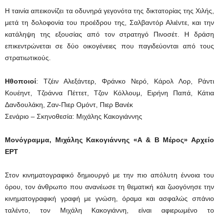
Η ταινία απεικονίζει τα οδυνηρά γεγονότα της δικτατορίας της Χιλής,
μετά τη δολοφονία του προέδρου της, Σαλβαντόρ Αλιέντε, και την
κατάληψη της εξουσίας από τον στρατηγό Πινοσέτ. Η δράση
επικεντρώνεται σε δύο οικογένειες που παγιδεύονται από τους
στρατιωτικούς.
Ηθοποιοί
: Τζέιν Αλεξάντερ, Φράνκο Νερό, Κάρολ Λορ, Ράντι
Κουέηντ, Τζοάννα Πέττετ, Τζον Κόλλουμ, Ειρήνη Παπά, Κάτια
Δανδουλάκη, Ζαν-Πιερ Ομόντ, Πιερ Βανέκ
Σενάριο – Σκηνοθεσία: Μιχάλης Κακογιάννης
Μονόγραμμα, Μιχάλης Κακογιάννης «Α & Β Μέρος» Αρχείο
ΕΡΤ
Στον κινηματογραφικό δημιουργό με την πιο απόλυτη έννοια του
όρου, τον άνθρωπο που ανανέωσε τη θεματική και ζωογόνησε την
κινηματογραφική γραφή με γνώση, όραμα και ασφαλώς σπάνιο
ταλέντο, τον Μιχάλη Κακογιάννη, είναι αφιερωμένο το