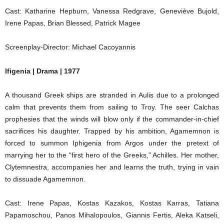
Cast: Katharine Hepburn, Vanessa Redgrave, Geneviève Bujold,
Irene Papas, Brian Blessed, Patrick Magee
Screenplay-Director: Michael Cacoyannis
Ifigenia | Drama | 1977
A thousand Greek ships are stranded in Aulis due to a prolonged
calm that prevents them from sailing to Troy. The seer Calchas
prophesies that the winds will blow only if the commander-in-chief
sacrifices his daughter. Trapped by his ambition, Agamemnon is
forced to summon Iphigenia from Argos under the pretext of
marrying her to the “first hero of the Greeks,” Achilles. Her mother,
Clytemnestra, accompanies her and learns the truth, trying in vain
to dissuade Agamemnon.
Cast: Irene Papas, Kostas Kazakos, Kostas Karras, Tatiana
Papamoschou, Panos Mihalopoulos, Giannis Fertis, Aleka Katseli,