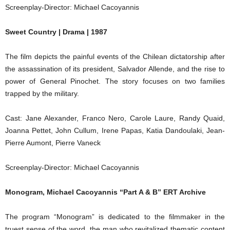
Screenplay-Director: Michael Cacoyannis
Sweet Country | Drama | 1987
The film depicts the painful events of the Chilean dictatorship after
the assassination of its president, Salvador Allende, and the rise to
power of General Pinochet. The story focuses on two families
trapped by the military.
Cast: Jane Alexander, Franco Nero, Carole Laure, Randy Quaid,
Joanna Pettet, John Cullum, Irene Papas, Katia Dandoulaki, Jean-
Pierre Aumont, Pierre Vaneck
Screenplay-Director: Michael Cacoyannis
Monogram, Michael Cacoyannis “Part A & B” ERT Archive
The program “Monogram” is dedicated to the filmmaker in the
truest sense of the word, the man who revitalized thematic content