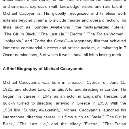
and cinematic expression with knowledge, vision, and rare talent—
Michael Cacoyannis. His globally recognized and timeless work
extends beyond cinema to include theater and opera direction. His
films, such as “Sunday Awakening,” the multi-awarded “Stella,”
“The Girl in Black,” “The Last Lie,” “Electra,” “The Trojan Women,”
“Iphigenia,” and “Zorba the Greek”—a legendary film that achieved
immense commercial success and artistic acclaim, culminating in 7
Oscar nominations, 3 of which it won—have all left a lasting mark.
A Brief Biography of Michael Cacoyannis
Michael Cacoyannis was born in Limassol, Cyprus, on June 11,
1921, and studied Law, Dramatic Arts, and directing in London. He
began his career in 1947 as an actor in England’s Theater, but
quickly turned to directing, arriving in Greece in 1953. With the
1954 film “Sunday Awakening,” Michael Cacoyannis launched his
international directing career. His films such as “Stella,” “The Girl in
Black,” “The Last Lie,” and the trilogy “Electra,” “The Trojan