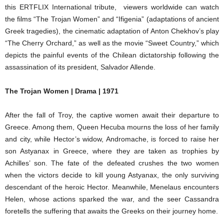
this ERTFLIX International tribute, viewers worldwide can watch
the films “The Trojan Women” and “Ifigenia” (adaptations of ancient
Greek tragedies), the cinematic adaptation of Anton Chekhov’s play
“The Cherry Orchard,” as well as the movie “Sweet Country,” which
depicts the painful events of the Chilean dictatorship following the
assassination of its president, Salvador Allende.
The Trojan Women | Drama | 1971
After the fall of Troy, the captive women await their departure to
Greece. Among them, Queen Hecuba mourns the loss of her family
and city, while Hector’s widow, Andromache, is forced to raise her
son Astyanax in Greece, where they are taken as trophies by
Achilles’ son. The fate of the defeated crushes the two women
when the victors decide to kill young Astyanax, the only surviving
descendant of the heroic Hector. Meanwhile, Menelaus encounters
Helen, whose actions sparked the war, and the seer Cassandra
foretells the suffering that awaits the Greeks on their journey home.