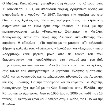
O Μιχάλης Κακογιάννης, γεννήθηκε στη Λεμεσό της Κύπρου, στις
11 Ιουνίου του 1921, και σπούδασε Νομική, Δραματικές Τέχνες και
σκηνοθεσία στο Λονδίνο. Το 1947, ξεκίνησε την καριέρα του στο
Θέατρο της Αγγλίας ως ηθοποιός, γρήγορα όμως τον κέρδισε η
σκηνοθεσία και το 1953 ήρθε στην Ελλάδα. Το 1954, με την
κινηματογραφική ταινία «Κυριακάτικο Ξύπνημα», ο Μιχάλης
Κακογιάννης έκανε την αρχή της διεθνούς σκηνοθετικής του
καριέρας. Η «Στέλλα», «Το κορίτσι με τα μαύρα», «Το τελευταίο
ψέμα» η τριλογία του: «Ηλέκτρα», «Τρωάδες» και «Ιφιγένεια» και ο
«Ζορμπάς» είναι μερικές μόνο από τις ταινίες του που
διαγωνίστηκαν και προβλήθηκαν στα εγκυρότερα φεστιβάλ
παγκοσμίως και απέσπασαν πολλά βραβεία και τιμητικές διακρίσεις.
Στις ταινίες του συνεργάστηκε με μεγάλους Έλληνες ηθοποιούς,
αλλά και με γνωστούς και καταξιωμένους ηθοποιούς της Αμερικής
και της Ευρώπης. Για την προσφορά και το έργο του, ο Μιχάλης
Κακογιάννης έχει τιμηθεί με πολλές διακρίσεις στην Ελλάδα, την
Κύπρο και το εξωτερικό. Από το 1950 έως το 2005 σκηνοθέτησε 15
ταινίες, 36 θεατρικά έργα και 7 όπερες στην Ελλάδα, τις ΗΠΑ και την
Ευρώπη.