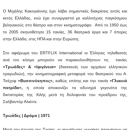
Ο Μιχάλης Κακογιάννης έχει λάβει σημαντικές διακρίσεις εντός και
εκτός Ελλάδας, ενώ έχει συνεργαστεί με καλλιτέχνες παγκόσμιου
βεληνεκούς στο θέατρο και στον κινηματογράφο. Από το 1950 έως
το 2005 σκηνοθέτησε 15 ταινίες, 36 θεατρικά έργα και 7 όπερες
στην Ελλάδα, στις ΗΠΑ και στην Ευρώπη.
Στο αφιέρωμα του ERTFLIX International οι Έλληνες τηλεθεατές
ανά τον κόσμο μπορούν να παρακολουθήσουν τις ταινίες
«Τρωάδες» & «Ιφιγένεια»
(διασκευές των αρχαίων ελληνικών
τραγωδιών), την κινηματογραφική μεταφορά του θεατρικού του Α.
Τσέχοφ
«Βυσσινόκηπος»,
καθώς επίσης και την ταινία
«Γλυκειά
πατρίδα»,
η οποία απεικονίζει τα οδυνηρά γεγονότα της
δικτατορίας της Χιλής μετά τη δολοφονία του προέδρου της,
Σαλβαντόρ Αλιέντε.
Τρωάδες | Δράμα | 1971
Μετά την πτώση της Τροίας, οι αιχμάλωτες γυναίκες περιμένουν να