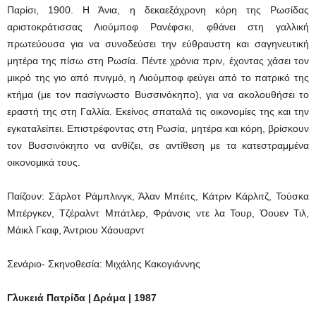
Παρίσι, 1900. Η Άνια, η δεκαεξάχρονη κόρη της Ρωσίδας
αριστοκράτισσας Λιούμποφ Ρανέφσκι, φθάνει στη γαλλική
πρωτεύουσα για να συνοδεύσει την εύθραυστη και σαγηνευτική
μητέρα της πίσω στη Ρωσία. Πέντε χρόνια πριν, έχοντας χάσει τον
μικρό της γιο από πνιγμό, η Λιούμποφ φεύγει από το πατρικό της
κτήμα (με τον πασίγνωστο Βυσσινόκηπο), για να ακολουθήσει το
εραστή της στη Γαλλία. Εκείνος σπαταλά τις οικονομίες της και την
εγκαταλείπει. Επιστρέφοντας στη Ρωσία, μητέρα και κόρη, βρίσκουν
τον Βυσσινόκηπο να ανθίζει, σε αντίθεση με τα κατεστραμμένα
οικονομικά τους.
Παίζουν: Σάρλοτ Ράμπλινγκ, Άλαν Μπέιτς, Κάτριν Κάρλιτζ, Τούσκα
Μπέργκεν, Τζέραλντ Μπάτλερ, Φράνσις ντε λα Τουρ, Όουεν Τιλ,
Μάικλ Γκαφ, Άντριου Χάουαρντ
Σενάριο- Σκηνοθεσία: Μιχάλης Κακογιάννης
Γλυκειά Πατρίδα | Δράμα | 1987