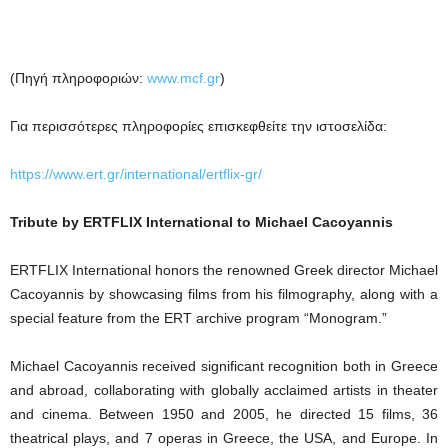
(Πηγή πληροφοριών:
www.mcf.gr
)
Για περισσότερες πληροφορίες επισκεφθείτε την ιστοσελίδα:
https://www.ert.gr/international/ertflix-gr/
Tribute by ERTFLIX International to Michael Cacoyannis
ERTFLIX International honors the renowned Greek director Michael
Cacoyannis by showcasing films from his filmography, along with a
special feature from the ERT archive program “Monogram.”
Michael Cacoyannis received significant recognition both in Greece
and abroad, collaborating with globally acclaimed artists in theater
and cinema. Between 1950 and 2005, he directed 15 films, 36
theatrical plays, and 7 operas in Greece, the USA, and Europe. In