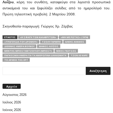
Λοΐζου
, κόρη του συνθέτη, καταφεύγει στα λιγοστά προσωπικά
αντικείμενά του και ξεφυλλίζει σελίδες από το ημερολόγιό του.
Πρώτη τηλεοπτική προβολή: 2 Μαρτίου 2008.
Σκηνοθεσία-παραγωγή: Γιώργος Χρ. Ζέρβας
ΕΤΙΚΕΤΕΣ
«Η ΣΦΑΓΉ ΤΩΝ ΚΑΛΑΒΡΎΤΩΝ»
«ΜΗ ΜΕ ΡΩΤΆΣ» (1974)
«ΤΡΑΓΟΎΔΙΑ ΤΟΥ ΔΡΌΜΟΥ»
TΖΌΛΥ ΓΑΡΜΠΉ
ΆΛΚΗΣ ΑΛΚΑΊΟΣ
ΔΙΕΘΝΉΣ ΗΜΈΡΑ ΒΟΥΝΟΎ
ΜΆΝΟΣ ΛΟΪ́ΖΟΣ
ΜΈΝΤΗΣ ΜΠΟΣΤΑΝΤΖΌΓΛΟΥ (ΜΠΟΣΤ)
ΝΊΚΟΣ ΓΚΆΤΣΟΣ
ΠΑΓΚΌΣΜΙΑ ΗΜΈΡΑ ΓΙΑ ΤΑ ΑΝΘΡΏΠΙΝΑ ΔΙΚΑΙΏΜΑΤΑ
ΤΖΟΝ ΛΕ ΚΑΡΈ
ΤΟ ΑΡΧΕΊΟ ΤΗΣ ΕΡΤ
Αρχείο
Αύγουστος 2026
Ιούλιος 2026
Ιούνιος 2026