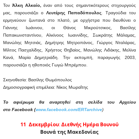
Τον
Άλκη Αλκαίο,
έναν από τους σημαντικότερους στιχουργούς
μας, παρουσιάζει ο
Λευτέρης Παπαδόπουλος
. Τραγούδια του
ερμηνεύουν ζωντανά στο πλατό, με ορχήστρα που διευθύνει ο
Γιάννης Ιωάννου, οι Θάνος Μικρούτσικος, Βασίλης
Παπακωνσταντίνου, Αλκίνοος Ιωαννίδης, Σωκράτης Μάλαμας,
Μανώλης Μητσιάς, Δημήτρης Μητροπάνος, Γιώργος Νταλάρας,
Μίλτος Πασχαλίδης, Χρήστος Θηβαίος, Μανώλης Λιδάκης, Μελίνα
Κανά, Μαρία Δημητριάδη. Την εκπομπή, παραγωγής 2003,
παρουσιάζει η ηθοποιός Γωγώ Μπρέμπου.
Σκηνοθεσία: Βασίλης Θωμόπουλος
Δημοσιογραφική επιμέλεια: Νίκος Μωραΐτης
Το αφιέρωμα θα αναρτηθεί στη σελίδα του Αρχείου
στο Facebook (
www.facebook.com/ERTarchive
)
11 Δεκεμβρίου
:
Διεθνής Ημέρα Βουνού
Βουνά της Μακεδονίας