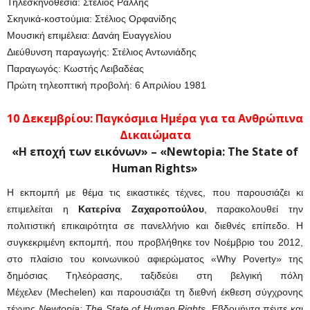
Τηλεσκηνοθεσία: Στέλιος Ράλλης
Σκηνικά-κοστούμια: Στέλιος Ορφανίδης
Μουσική επιμέλεια: Δανάη Ευαγγελίου
Διεύθυνση παραγωγής: Στέλιος Αντωνιάδης
Παραγωγός: Κωστής Λειβαδέας
Πρώτη τηλεοπτική προβολή: 6 Απριλίου 1981
10 Δεκεμβρίου: Παγκόσμια Ημέρα για τα Ανθρώπινα
Δικαιώματα
«
Η
εποχή
των
εικόνων
» – «Newtopia: The State of
Human Rights»
Η εκπομπή με θέμα τις εικαστικές τέχνες, που παρουσιάζει κι
επιμελείται η
Κατερίνα Ζαχαροπούλου
, παρακολουθεί την
πολιτιστική επικαιρότητα σε πανελλήνιο και διεθνές επίπεδο. Η
συγκεκριμένη εκπομπή, που προβλήθηκε τον Νοέμβριο του 2012,
στο πλαίσιο του κοινωνικού αφιερώματος «Why Poverty» της
δημόσιας Tηλεόρασης, ταξιδεύει στη βελγική πόλη
Μέχελεν (Mechelen) και παρουσιάζει τη διεθνή έκθεση σύγχρονης
τέχνης
Newtopia
:
The
State
of
Human
Rights
. Εβδομήντα πέντε και