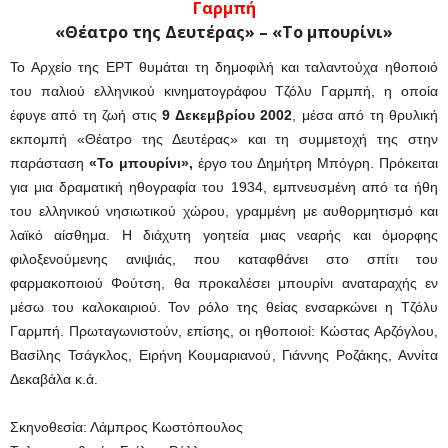
Γαρμπή
«Θέατρο της Δευτέρας»
– «Το μπουρίνι»
Το Αρχείο της ΕΡΤ θυμάται τη δημοφιλή και ταλαντούχα ηθοποιό
του παλιού ελληνικού κινηματογράφου Τζόλυ Γαρμπή, η οποία
έφυγε από τη ζωή στις
9 Δεκεμβρίου 2002
, μέσα από τη θρυλική
εκπομπή «Θέατρο της Δευτέρας» και τη συμμετοχή της στην
παράσταση
«Το μπουρίνι»,
έργο του Δημήτρη Μπόγρη. Πρόκειται
για μια δραματική ηθογραφία του 1934, εμπνευσμένη από τα ήθη
του ελληνικού νησιωτικού χώρου, γραμμένη με αυθορμητισμό και
λαϊκό αίσθημα. Η διάχυτη γοητεία μιας νεαρής και όμορφης
φιλοξενούμενης ανιψιάς, που καταφθάνει στο σπίτι του
φαρμακοποιού Φούτση, θα προκαλέσει μπουρίνι αναταραχής εν
μέσω του καλοκαιριού. Τον ρόλο της θείας ενσαρκώνει η Τζόλυ
Γαρμπή. Πρωταγωνιστούν, επίσης, οι ηθοποιοί: Κώστας Αρζόγλου,
Βασίλης Τσάγκλος, Ειρήνη Κουμαριανού, Γιάννης Ροζάκης, Αννίτα
Δεκαβάλα κ.ά.
Σκηνοθεσία: Λάμπρος Κωστόπουλος