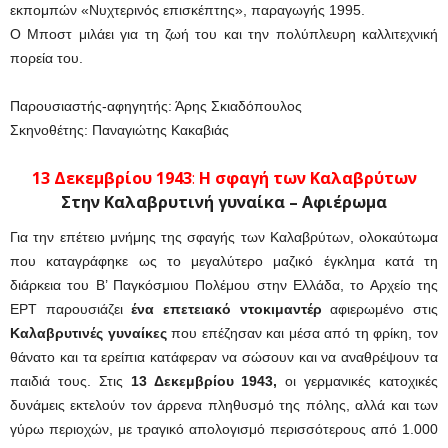
εκπομπών «Νυχτερινός επισκέπτης», παραγωγής 1995.
Ο Μποστ μιλάει για τη ζωή του και την πολύπλευρη καλλιτεχνική
πορεία του.
Παρουσιαστής-αφηγητής: Άρης Σκιαδόπουλος
Σκηνοθέτης: Παναγιώτης Κακαβιάς
13 Δεκεμβρίου 1943
:
Η σφαγή των Καλαβρύτων
Στην Καλαβρυτινή γυναίκα – Αφιέρωμα
Για την επέτειο μνήμης της σφαγής των Καλαβρύτων, ολοκαύτωμα
που καταγράφηκε ως το μεγαλύτερο μαζικό έγκλημα κατά τη
διάρκεια του Β’ Παγκόσμιου Πολέμου στην Ελλάδα, το Αρχείο της
ΕΡΤ παρουσιάζει
ένα επετειακό ντοκιμαντέρ
αφιερωμένο στις
Καλαβρυτινές γυναίκες
που επέζησαν και μέσα από τη φρίκη, τον
θάνατο και τα ερείπια κατάφεραν να σώσουν και να αναθρέψουν τα
παιδιά τους. Στις
13 Δεκεμβρίου 1943,
οι γερμανικές κατοχικές
δυνάμεις εκτελούν τον άρρενα πληθυσμό της πόλης, αλλά και των
γύρω περιοχών, με τραγικό απολογισμό περισσότερους από 1.000