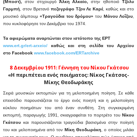
(Μποστ),
στον στιχουργό
Άλκη Αλκαίο,
στην ηθοποιό
Τζόλυ
Γαρμπή
, στον Βρετανό
πεζογράφο Τζον Λε Καρέ
, καθώς και στο
μουσικό άλμπουμ
«Τραγούδια του δρόμου»
του
Μάνου Λοΐζου
,
που κυκλοφόρησε τον Δεκέμβριο του 1974.
Τα αφιερώματα αναρτώνται στον ιστότοπο της ΕΡΤ
www.ert.gr/ert-arxeio/
καθώς και στη σελίδα του Αρχείου
στο Facebook
www.facebook.com/ERTarchive
8 Δεκεμβρίου
1911:
Γέννηση του Νίκου Γκάτσου
«Η περιπέτεια ενός ποιήματος: Νίκος Γκάτσος-
Μίκης Θεοδωράκης
Σειρά μουσικών εκπομπών για τη μελοποιημένη ποίηση. Σε κάθε
επεισόδιο παρουσιάζεται το έργο ενός ποιητή και η μελοποίηση
κύκλου ποιημάτων του από έναν συνθέτη. Στη συγκεκριμένη
εκπομπή, παραγωγής 1991, σκιαγραφείται το πορτρέτο του
Νίκου
Γκάτσου
και παρουσιάζονται τραγούδια βασισμένα στην ποίησή
του και μελοποιημένα από τον
Μίκη Θεοδωράκη
, ο οποίος μιλάει