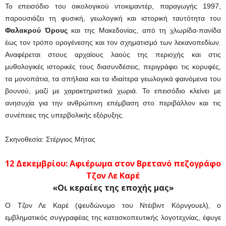
Το επεισόδιο του οικολογικού ντοκιμαντέρ, παραγωγής 1997,
παρουσιάζει τη φυσική, γεωλογική και ιστορική ταυτότητα του
Φαλακρού Όρους
και της Μακεδονίας, από τη χλωρίδα-πανίδα
έως τον τρόπο ορογένεσης και τον σχηματισμό των λεκανοπεδίων.
Αναφέρεται στους αρχαίους λαούς της περιοχής και στις
μυθολογικές ιστορικές τους διασυνδέσεις, περιγράφει τις κορυφές,
τα μονοπάτια, τα σπήλαια και τα ιδιαίτερα γεωλογικά φαινόμενα του
βουνού, μαζί με χαρακτηριστικά χωριά. Το επεισόδιο κλείνει με
ανησυχία για την ανθρώπινη επέμβαση στο περιβάλλον και τις
συνέπειες της υπερβολικής εξόρυξης.
Σκηνοθεσία: Στέργιος Μήτας
12 Δεκεμβρίου: Αφιέρωμα στον Βρετανό πεζογράφο
Τζον Λε Καρέ
«Οι κεραίες της εποχής μας»
Ο Τζον Λε Καρέ (ψευδώνυμο του Ντέιβιντ Κόρνγουελ), ο
εμβληματικός συγγραφέας της κατασκοπευτικής λογοτεχνίας, έφυγε