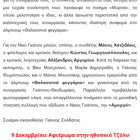
για τη συνεργασία τους. Ο συνθέτης αποκαλύπτει πώς ύστερα από
μια τυχαία συνάντησή τους προέκυψε το ποίημα «Μυρτιά», το
οποίο μελοποίησε ο ίδιος, κι άλλα άγνωστα περιστατικά από την
καλλιτεχνική τους συνεργασία, κάνοντας ιδιαίτερη αναφορά στο
άλμπουμ «Θαλασσινά φεγγάρια».
Για τον Νίκο Γκάτσο μιλούν, επίσης, ο συνθέτης
Μάνος Χατζιδάκις
,
ο φιλόλογος και κριτικός θεάτρου
Κώστας Γεωργουσόπουλος
και
ο κριτικός λογοτεχνίας
Αλέξανδρος Αργυρίου
. Κατά τη διάρκεια της
εκπομπής, η Βίκυ Μοσχολιού, η Μαρία Δημητριάδη, ο Γιάννης
Θωμόπουλος και o Μάνος Μουντάκης ερμηνεύουν τραγούδια από
το άλμπουμ
«Θαλασσινά φεγγάρια»
και γενικότερα από τη
συνεργασία Γκάτσου-Θεοδωράκη. Παράλληλα προβάλλεται
φωτογραφικό υλικό, ενώ απαγγέλλονται ποιήματα από τη μοναδική
ποιητική συλλογή που εξέδωσε ο Νίκος Γκάτσος, την
«Αμοργό».
Σενάριο-σκηνοθεσία: Γιάννης Σολδάτος
9 Δεκεμβρίου: Αφιέρωμα στην ηθοποιό
Τζόλυ