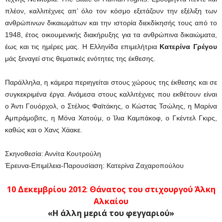
πλέον, καλλιτέχνες απ’ όλο τον κόσμο εξετάζουν την εξέλιξη των
ανθρώπινων δικαιωμάτων και την ιστορία διεκδίκησής τους από το
1948, έτος οικουμενικής διακήρυξης για τα ανθρώπινα δικαιώματα,
έως και τις ημέρες μας. Η Ελληνίδα επιμελήτρια
Κατερίνα Γρέγου
μάς ξεναγεί στις θεματικές ενότητες της έκθεσης.
Παράλληλα, η κάμερα περιηγείται στους χώρους της έκθεσης και σε
συγκεκριμένα έργα. Ανάμεσα στους καλλιτέχνες που εκθέτουν είναι
ο Άντι Γουόρχολ, ο Στέλιος Φαϊτάκης, ο Κώστας Τσώλης, η Μαρίνα
Αμπράμοβιτς, η Μόνα Χατούμ, ο Ίλια Καμπάκοφ, ο Γκέντελ Γκιρς,
καθώς και ο Χανς Χάακε.
Σκηνοθεσία: Αννίτα Κουτρούλη
Έρευνα-Επιμέλεια-Παρουσίαση: Κατερίνα Ζαχαροπούλου
10 Δεκεμβρίου 2012
:
Θάνατος του στιχουργού Άλκη
Αλκαίου
«Η άλλη μεριά του φεγγαριού»