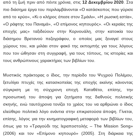
από τη ζωή πριν από πέντε χρόνια, στις
12 Δεκεμβρίου 2020
. Στα
πιο διάσημα έργα του περιλαμβάνονται «Ο κατάσκοπος που γύρισε
από το κρύο», «Κι ο κλήρος έπεσε στον Σμάιλι», «Η ρωσική εστία»,
«Ο ράφτης του Παναμά», «Ο επίμονος κηπουρός». «Οι κεραίες της
εποχής μας» ταξιδεύουν στην Κορνουάλη, στην κατοικία του
διάσημου Βρετανού πεζογράφου, ο οποίος μας ξεναγεί στους
χώρους του, και μιλάει στον φακό της εκπομπής για τους λόγους
που τον ώθησαν στη συγγραφή, για τους τόπους, τις ιστορίες και
τους ανθρώπινους χαρακτήρες των βιβλίων του.
Μυστικός πράκτορας ο ίδιος, την περίοδο του Ψυχρού Πολέμου,
ξετυλίγει πτυχές της κατασκοπείας της εποχής εκείνης κάνοντας
σύγκριση με τη σύγχρονη εποχή. Καταθέτει, επίσης, την
προσωπική του άποψη για ζητήματα της διεθνούς πολιτικής
σκηνής, ενώ ταυτόχρονα τονίζει το χρέος του να αρθρώνει ο ίδιος
ελεύθερο πολιτικό λόγο ενάντια στην επικρατούσα άποψη. Γίνεται,
επίσης, λόγος για την κινηματογραφική μεταφορά των βιβλίων του,
όπως για το «Τραγούδι της Ιεραποστολής – The Mission Song»
(2006) και τον «Επίμονο κηπουρό» (2005). Στη διάρκεια της