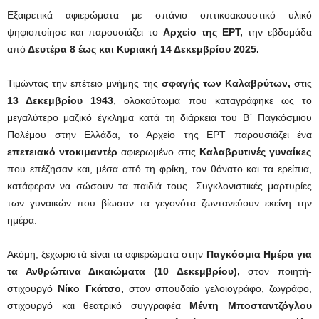
Εξαιρετικά αφιερώματα με σπάνιο οπτικοακουστικό υλικό
ψηφιοποίησε και παρουσιάζει το
Αρχείο της ΕΡΤ,
την εβδομάδα
από
Δευτέρα 8 έως και Κυριακή 14 Δεκεμβρίου 2025.
Τιμώντας την επέτειο μνήμης της
σφαγής των Καλαβρύτων,
στις
13 Δεκεμβρίου 1943
, ολοκαύτωμα που καταγράφηκε ως το
μεγαλύτερο μαζικό έγκλημα κατά τη διάρκεια του Β΄ Παγκόσμιου
Πολέμου στην Ελλάδα, το Αρχείο της ΕΡΤ παρουσιάζει ένα
επετειακό ντοκιμαντέρ
αφιερωμένο στις
Καλαβρυτινές γυναίκες
που επέζησαν και, μέσα από τη φρίκη, τον θάνατο και τα ερείπια,
κατάφεραν να σώσουν τα παιδιά τους. Συγκλονιστικές μαρτυρίες
των γυναικών που βίωσαν τα γεγονότα ζωντανεύουν εκείνη την
ημέρα.
Ακόμη, ξεχωριστά είναι τα αφιερώματα στην
Παγκόσμια Ημέρα για
τα Ανθρώπινα Δικαιώματα (10 Δεκεμβρίου),
στον ποιητή-
στιχουργό
Νίκο Γκάτσο,
στον σπουδαίο γελοιογράφο, ζωγράφο,
στιχουργό και θεατρικό συγγραφέα
Μέντη Μποσταντζόγλου