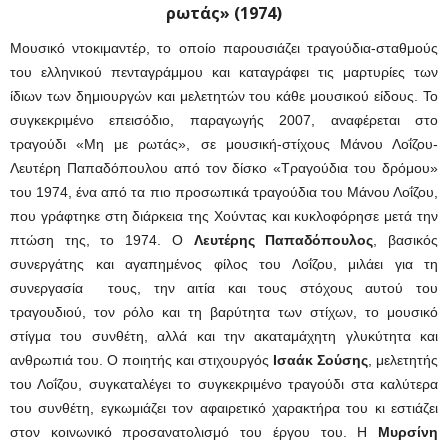
ρωτάς» (1974)
Μουσικό ντοκιμαντέρ, το οποίο παρουσιάζει τραγούδια-σταθμούς
του ελληνικού πενταγράμμου και καταγράφει τις μαρτυρίες των
ίδιων των δημιουργών και μελετητών του κάθε μουσικού είδους. Το
συγκεκριμένο επεισόδιο, παραγωγής 2007, αναφέρεται στο
τραγούδι «Μη με ρωτάς», σε μουσική-στίχους Μάνου Λοΐζου-
Λευτέρη Παπαδόπουλου από τον δίσκο «Τραγούδια του δρόμου»
του 1974, ένα από τα πιο προσωπικά τραγούδια του Μάνου Λοΐζου,
που γράφτηκε στη διάρκεια της Χούντας και κυκλοφόρησε μετά την
πτώση της, το 1974. Ο
Λευτέρης Παπαδόπουλος
, βασικός
συνεργάτης και αγαπημένος φίλος του Λοΐζου, μιλάει για τη
συνεργασία τους, την αιτία και τους στόχους αυτού του
τραγουδιού, τον ρόλο και τη βαρύτητα των στίχων, το μουσικό
στίγμα του συνθέτη, αλλά και την ακαταμάχητη γλυκύτητα και
ανθρωπιά του. Ο ποιητής και στιχουργός
Ισαάκ Σούσης
, μελετητής
του Λοΐζου, συγκαταλέγει το συγκεκριμένο τραγούδι στα καλύτερα
του συνθέτη, εγκωμιάζει τον αφαιρετικό χαρακτήρα του κι εστιάζει
στον κοινωνικό προσανατολισμό του έργου του. Η
Μυρσίνη