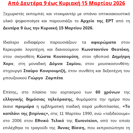
Από Δευτέρα 9 έως Κυριακή 15 Μαρτίου 2026
Ξεχωριστές εκπομπές και ντοκιμαντέρ με σπάνιο οπτικοακουστικό
υλικό ψηφιοποίησε και παρουσιάζει το
Αρχείο της ΕΡΤ
από τη
Δευτέρα 9 έως την Κυριακή 15 Μαρτίου 2026.
Ιδιαίτερο ενδιαφέρον παρουσιάζουν τα
αφιερώματα
στον
Κερκυραίο λογοτέχνη και διανοούμενο
Κωνσταντίνο Θεοτόκη
,
στον σκηνοθέτη
Κώστα Κουτσομύτη
, στον ηθοποιό
Δημήτρη
Χορν
, στη μοναδική
Δόμνα Σαμίου,
στον μουσικοσυνθέτη-
στιχουργό
Σταύρο Κουγιουμτζή,
στον συνθέτη και δεξιοτέχνη του
μπουζουκιού
Γιώργο Ζαμπέτα
.
Επίσης
,
στο πλαίσιο του εορτασμού των
60 χρόνων
της
ελληνικής δημόσιας τηλεόρασης,
θυμόμαστε την ημέρα που
έκανε
πρεμιέρα
η εμβληματική παιδική σειρά μυθοπλασίας,
«Το
καπλάνι της βιτρίνας»,
στις 11 Μαρτίου 1990, ενώ «ταξιδεύουμε»
στο 2006 στον
Εθνικό Τελικό
της
Εurovision,
από τον οποίο
επιλέχθηκε το τραγούδι της
Άννας Βίσση,
που εκπροσώπησε τη