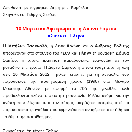
Διεύθυνση φωτογραφίας: Δημήτρης Κορδέλας
Σκηνοθεσία: Γιώργος Σκεύας
10 Μαρτίου: Αφιέρωμα στη Δόμνα Σαμίου
«Συν και Πλην»
Η
Μπήλιω Τσουκαλά
, η
Λένα Αρώνη
και ο
Ανδρέας Ροδίτης
υποδέχονται στο στούντιο του
«Συν και Πλην»
τη μοναδική
Δόμνα
Σαμίου
, η οποία ερμηνεύει παραδοσιακά τραγούδια με τον
μοναδικό της τρόπο. Η Δόμνα Σαμίου, η οποία έφυγε από τη ζωή
στις
10 Μαρτίου 2012,
μιλάει, επίσης, για τη συναυλία που
παρουσίασε την προηγούμενη χρονιά (1998) στο Μέγαρο
Μουσικής Αθηνών, με αφορμή τα 70ά της γενέθλια, ενώ
προβάλλονται πλάνα από αυτή τη συναυλία. Μιλάει, ακόμη, για την
αγάπη που δέχεται από τον κόσμο, μοιράζεται ιστορίες από τα
παραδοσιακά τραγούδια που ερμηνεύει και αναφέρεται στα ήθη και
τα έθιμα της πατρίδας μας.
Σκηνοθεσία: Δημήτρης Τσίλης