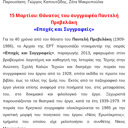
Παρουσίαση: Γιώργος Καπουτζίδης, Ζέτα Μακρυπούλια
15 Μαρτίου:
Θάνατος του συγγραφέα Παντελή
Πρεβελάκη
«Εποχές και Συγγραφείς»
Για τα 40 χρόνια από τον θάνατο του
Παντελή Πρεβελάκη
(1909-
1986), το Αρχείο της ΕΡΤ παρουσιάζει ντοκιμαντέρ της σειράς
«Εποχές και Συγγραφείς»
, παραγωγής 2013
,
αφιερωμένο στον
βραβευμένο λογοτέχνη και καθηγητή της Ιστορίας της Τέχνης στην
Ανώτατη Σχολή Καλών Τεχνών και διατρέχει την πορεία του
συγγραφικού του έργου από το 1928, οπότε εκδίδει το πρώτο του
βιβλίο, έως το τέλος της ζωής του. Εκτός από το πεζογραφικό του
έργο γίνεται επίσης αναφορά στα ποιήματά του, στις μεταφράσεις
του, στο δοκιμιακό και φιλολογικό του έργο. Ξεχωριστά
παρουσιάζονται τα θεατρικά του έργα, κατά τα έτη 1939-1979. Η
πορεία του Κρητικού συγγραφέα ολοκληρώνεται το 1985 με την
οριστική μορφή του ποιητικού του έργου «Νέος Ερωτόκριτος»,
τμήματα του οποίου είχε μελοποιήσει ο συνθέτης Νίκος