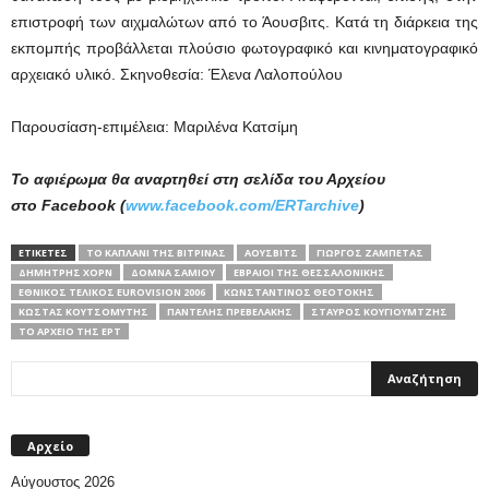
επιστροφή των αιχμαλώτων από το Άουσβιτς. Κατά τη διάρκεια της
εκπομπής προβάλλεται πλούσιο φωτογραφικό και κινηματογραφικό
αρχειακό υλικό. Σκηνοθεσία: Έλενα Λαλοπούλου
Παρουσίαση-επιμέλεια: Μαριλένα Κατσίμη
Το αφιέρωμα θα αναρτηθεί στη σελίδα του Αρχείου
στο Facebook (
www.facebook.com/ERTarchive
)
ΕΤΙΚΕΤΕΣ
TO ΚΑΠΛΆΝΙ ΤΗΣ ΒΙΤΡΊΝΑΣ
ΆΟΥΣΒΙΤΣ
ΓΙΏΡΓΟΣ ΖΑΜΠΈΤΑΣ
ΔΗΜΉΤΡΗΣ ΧΟΡΝ
ΔΌΜΝΑ ΣΑΜΊΟΥ
ΕΒΡΑΊΟΙ ΤΗΣ ΘΕΣΣΑΛΟΝΊΚΗΣ
ΕΘΝΙΚΌΣ ΤΕΛΙΚΌΣ EUROVISION 2006
ΚΩΝΣΤΑΝΤΊΝΟΣ ΘΕΟΤΌΚΗΣ
ΚΏΣΤΑΣ ΚΟΥΤΣΟΜΎΤΗΣ
ΠΑΝΤΕΛΉΣ ΠΡΕΒΕΛΆΚΗΣ
ΣΤΑΎΡΟΣ ΚΟΥΓΙΟΥΜΤΖΉΣ
ΤΟ ΑΡΧΕΊΟ ΤΗΣ ΕΡΤ
Αρχείο
Αύγουστος 2026