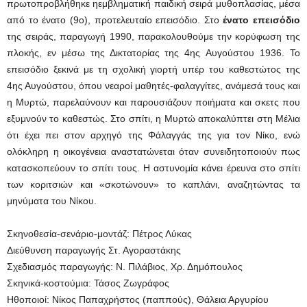
πρωτοπροβλήθηκε ηεμβληματική παιδική σειρά μυθοπλασίας, μέσα
από το ένατο (9ο), προτελευταίο επεισόδιο. Στο
ένατο επεισόδιο
της σειράς, παραγωγή 1990, παρακολουθούμε την κορύφωση της
πλοκής, εν μέσω της Δικτατορίας της 4ης Αυγούστου 1936. Το
επεισόδιο ξεκινά με τη σχολική γιορτή υπέρ του καθεστώτος της
4ης Αυγούστου, όπου νεαροί μαθητές-φαλαγγίτες, ανάμεσά τους και
η Μυρτώ, παρελαύνουν και παρουσιάζουν ποιήματα και σκετς που
εξυμνούν το καθεστώς. Στο σπίτι, η Μυρτώ αποκαλύπτει στη Μέλια
ότι έχει πει στον αρχηγό της Φάλαγγάς της για τον Νίκο, ενώ
ολόκληρη η οικογένεια αναστατώνεται όταν συνειδητοποιούν πως
κατασκοπεύουν το σπίτι τους. Η αστυνομία κάνει έρευνα στο σπίτι
των κοριτσιών και «σκοτώνουν» το καπλάνι, αναζητώντας τα
μηνύματα του Νίκου.
Σκηνοθεσία-σενάριο-μοντάζ: Πέτρος Λύκας
Διεύθυνση παραγωγής Στ. Αγοραστάκης
Σχεδιασμός παραγωγής: Ν. Πιλάβιος, Χρ. Δημόπουλος
Σκηνικά-κοστούμια: Τάσος Ζωγράφος
Ηθοποιοί: Νίκος Παπαχρήστος (παππούς), Θάλεια Αργυρίου