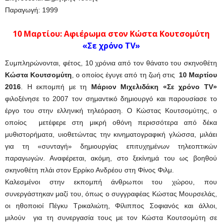
Παραγωγή: 1999
10 Μαρτίου:
Αφιέρωμα στον Κώστα Κουτσομύτη
«Σε χρόνο
TV
»
Συμπληρώνονται, φέτος, 10 χρόνια από τον θάνατο του σκηνοθέτη
Κώστα Κουτσομύτη
, ο οποίος έγυγε από τη ζωή στις
10 Μαρτίου
2016
. Η εκπομπή με τη
Μάριον Μιχελιδάκη
«Σε χρόνο
TV
»
φιλοξένησε το 2007 τον σημαντικό δημιουργό και παρουσίασε το
έργο του στην ελληνική τηλεόραση. Ο Κώστας Κουτσομύτης, ο
οποίος μετέφερε στη μικρή οθόνη περισσότερα από δέκα
μυθιστορήματα, υιοθετώντας την κινηματογραφική γλώσσα, μιλάει
για τη «συνταγή» δημιουργίας επιτυχημένων τηλεοπτικών
παραγωγών. Αναφέρεται, ακόμη, στο ξεκίνημά του ως βοηθού
σκηνοθέτη πλάι στον Ερρίκο Ανδρέου στη Φίνος Φιλμ.
Καλεσμένοι στην εκπομπή άνθρωποι του χώρου, που
συνεργάστηκαν μαζί του, όπως ο συγγραφέας Κώστας Μουρσελάς,
οι ηθοποιοί Πέγκυ Τρικαλιώτη, Φίλιππος Σοφιανός και άλλοι,
μιλούν για τη συνεργασία τους με τον Κώστα Κουτσομύτη σε