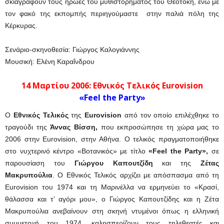
σκιαγραφούν τους ήρωες του μυθιστορήματος του Θεοτόκη, ενώ με
τον φακό της εκπομπής περιηγούμαστε στην παλιά πόλη της
Κέρκυρας.
Σενάριο-σκηνοθεσία: Γιώργος Καλογιάννης
Μουσική: Ελένη Καραΐνδρου
14 Μαρτίου 2006:
Εθνικός Τελικός Eurovision
«Feel the Party»
Ο
Εθνικός Τελικός
της
Εurovision
από τον οποίο επιλέχθηκε το
τραγούδι της
Άννας Βίσση,
που εκπροσώπησε τη χώρα μας το
2006 στην Eurovision, στην Αθήνα. Ο τελικός πραγματοποιήθηκε
στο νυχτερινό κέντρο «Βοτανικός» με τίτλο
«Feel the Party»,
σε
παρουσίαση του
Γιώργου Καπουτζίδη
και της
Ζέτας
Μακρυπούλια
. Ο Εθνικός Τελικός αρχίζει με απόσπασμα από τη
Eurovision του 1974 και τη Μαρινέλλα να ερμηνεύει το «Κρασί,
θάλασσα και τ’ αγόρι μου», ο Γιώργος Καπουτζίδης και η Ζέτα
Μακρυπούλια ανεβαίνουν στη σκηνή ντυμένοι όπως η ελληνική
συμμετοχή του 1974, καλησπερίζουν τους τηλεθεατές και