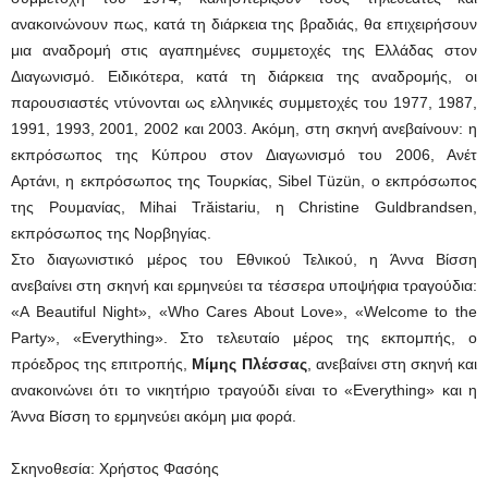
ανακοινώνουν πως, κατά τη διάρκεια της βραδιάς, θα επιχειρήσουν
μια αναδρομή στις αγαπημένες συμμετοχές της Ελλάδας στον
Διαγωνισμό. Ειδικότερα, κατά τη διάρκεια της αναδρομής, οι
παρουσιαστές ντύνονται ως ελληνικές συμμετοχές του 1977, 1987,
1991, 1993, 2001, 2002 και 2003. Ακόμη, στη σκηνή ανεβαίνουν: η
εκπρόσωπος της Κύπρου στον Διαγωνισμό του 2006, Ανέτ
Αρτάνι, η εκπρόσωπος της Τουρκίας, Sibel Tüzün, ο εκπρόσωπος
της Ρουμανίας, Mihai Trăistariu, η Christine Guldbrandsen,
εκπρόσωπος της Νορβηγίας.
Στο διαγωνιστικό μέρος του Εθνικού Τελικού, η Άννα Βίσση
ανεβαίνει στη σκηνή και ερμηνεύει τα τέσσερα υποψήφια τραγούδια:
«A Beautiful Night», «Who Cares About Love», «Welcome to the
Party», «Everything». Στο τελευταίο μέρος της εκπομπής, ο
πρόεδρος της επιτροπής,
Μίμης Πλέσσας
, ανεβαίνει στη σκηνή και
ανακοινώνει ότι το νικητήριο τραγούδι είναι το «Everything» και η
Άννα Βίσση το ερμηνεύει ακόμη μια φορά.
Σκηνοθεσία: Χρήστος Φασόης