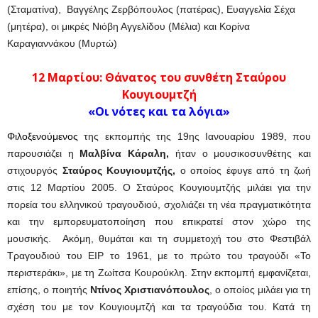
(Σταματίνα), Βαγγέλης Ζερβόπουλος (πατέρας), Ευαγγελία Σέχα
(μητέρα), οι μικρές Νιόβη Αγγελίδου (Μέλια) και Κορίνα
Καραγιαννάκου (Μυρτώ)
12 Μαρτίου: Θάνατος του συνθέτη Σταύρου
Κουγιουμτζή
«Οι νότες και τα λόγια»
Φιλοξενούμενος
της εκπομπής της 19ης Ιανουαρίου 1989, που
παρουσιάζει η
Μαλβίνα Κάραλη,
ήταν ο μουσικοσυνθέτης και
στιχουργός
Σταύρος Κουγιουμτζής,
ο οποίος έφυγε από τη ζωή
στις 12 Μαρτίου 2005. Ο Σταύρος Κουγιουμτζής μιλάει για την
πορεία του ελληνικού τραγουδιού, σχολιάζει τη νέα πραγματικότητα
και την εμπορευματοποίηση που επικρατεί στον χώρο της
μουσικής. Ακόμη, θυμάται και τη συμμετοχή του στο Φεστιβάλ
Τραγουδιού του ΕΙΡ το 1961, με το πρώτο του τραγούδι «Το
περιστεράκι», με τη Ζωίτσα Κουρούκλη. Στην εκπομπή εμφανίζεται,
επίσης, ο ποιητής
Ντίνος Χριστιανόπουλος
, ο οποίος μιλάει για τη
σχέση του με τον Κουγιουμτζή και τα τραγούδια του. Κατά τη