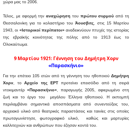
χώρα μας το 2006.
Τέλος, με αφορμή την
αναχώρηση
του
πρώτου συρμού
από τη
Θεσσαλονίκη για το κολαστήριο του
Άουσβιτς
, στις 15 Μαρτίου
1943, οι
«Ιστορικοί περίπατοι»
αναδεικνύουν πτυχές της ιστορίας
της εβραϊκής κοινότητας της πόλης από το 1913 έως το
Ολοκαύτωμα.
9 Μαρτίου 1921: Γέννηση του Δημήτρη Χορν
«Παρασκήνιο»
Για την επέτειο 105 ετών από τη γέννηση του ηθοποιού
Δημήτρη
Χορν
, το
Αρχείο της ΕΡΤ
προτείνει επεισόδιο από τη σειρά
ντοκιμαντέρ
«Παρασκήνιο»
, παραγωγής 2005, αφιερωμένο στη
ζωή και το έργο του μεγάλου Έλληνα ηθοποιού. Η εκπομπή
περιλαμβάνει σημαντικά αποσπάσματα από συνεντεύξεις του,
αρχειακό υλικό από θεατρικές παραστάσεις και ταινίες στις οποίες
πρωταγωνίστησε, φωτογραφικό υλικό, καθώς και μαρτυρίες
καλλιτεχνών και ανθρώπων που έζησαν κοντά του.