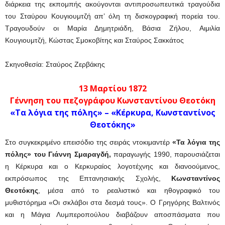
διάρκεια της εκπομπής ακούγονται αντιπροσωπευτικά τραγούδια
του Σταύρου Κουγιουμτζή απ’ όλη τη δισκογραφική πορεία του.
Τραγουδούν οι Μαρία Δημητριάδη, Βάσια Ζήλου, Αιμιλία
Κουγιουμτζή, Κώστας Σμοκοβίτης και Σταύρος Σακκάτος
Σκηνοθεσία: Σταύρος Ζερβάκης
13 Μαρτίου 1872
Γέννηση του πεζογράφου Κωνσταντίνου Θεοτόκη
«Τα λόγια της πόλης»
– «Κέρκυρα, Κωνσταντίνος
Θεοτόκης»
Στο συγκεκριμένο επεισόδιο της σειράς ντοκιμαντέρ
«Τα λόγια της
πόλης»
του Γιάννη Σμαραγδή,
παραγωγής 1990, παρουσιάζεται
η Κέρκυρα και ο Κερκυραίος λογοτέχνης και διανοούμενος,
εκπρόσωπος της Επτανησιακής Σχολής,
Κωνσταντίνος
Θεοτόκης
, μέσα από το ρεαλιστικό και ηθογραφικό του
μυθιστόρημα «Οι σκλάβοι στα δεσμά τους». Ο Γρηγόρης Βαλτινός
και η Μάγια Λυμπεροπούλου διαβάζουν αποσπάσματα που