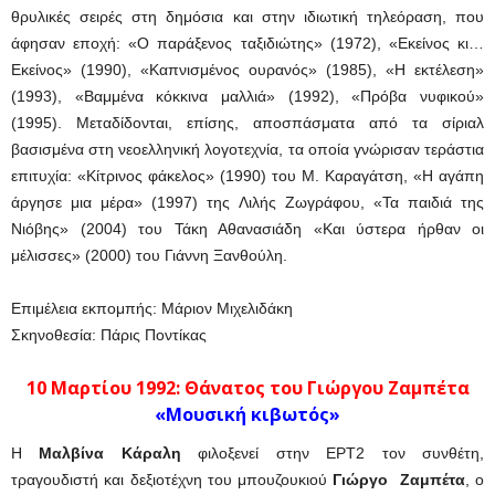
θρυλικές σειρές στη δημόσια και στην ιδιωτική τηλεόραση, που
άφησαν εποχή: «Ο παράξενος ταξιδιώτης» (1972), «Εκείνος κι…
Εκείνος» (1990), «Καπνισμένος ουρανός» (1985), «Η εκτέλεση»
(1993), «Βαμμένα κόκκινα μαλλιά» (1992), «Πρόβα νυφικού»
(1995). Μεταδίδονται, επίσης, αποσπάσματα από τα σίριαλ
βασισμένα στη νεοελληνική λογοτεχνία, τα οποία γνώρισαν τεράστια
επιτυχία: «Κίτρινος φάκελος» (1990) του Μ. Καραγάτση, «Η αγάπη
άργησε μια μέρα» (1997) της Λιλής Ζωγράφου, «Τα παιδιά της
Νιόβης» (2004) του Τάκη Αθανασιάδη «Και ύστερα ήρθαν οι
μέλισσες» (2000) του Γιάννη Ξανθούλη.
Επιμέλεια εκπομπής: Μάριον Μιχελιδάκη
Σκηνοθεσία: Πάρις Ποντίκας
10 Μαρτίου 1992:
Θάνατος του Γιώργου Ζαμπέτα
«Μουσική κιβωτός»
Η
Μαλβίνα Κάραλη
φιλοξενεί στην ΕΡΤ2 τον συνθέτη,
τραγουδιστή και δεξιοτέχνη του μπουζουκιού
Γιώργο Ζαμπέτα
, ο