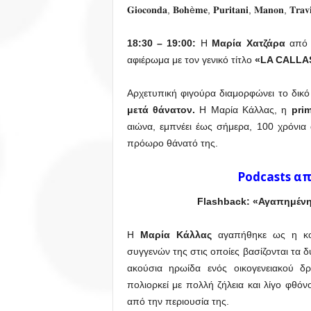
𝐆𝐢𝐨𝐜𝐨𝐧𝐝𝐚, 𝐁𝐨𝐡è𝐦𝐞, 𝐏𝐮𝐫𝐢𝐭𝐚𝐧𝐢, 𝐌𝐚𝐧𝐨𝐧, 𝐓𝐫𝐚𝐯𝐢
18:30 – 19:00:
Η
Μαρία Χατζάρα
από 
αφιέρωμα με τον γενικό τίτλο
«LA CALLA
Αρχετυπική φιγούρα διαμορφώνει το δικό
μετά θάνατον.
Η Μαρία Κάλλας, η
pri
αιώνα, εμπνέει έως σήμερα, 100 χρόνια
πρόωρο θάνατό της.
Podcasts α
Flashback: «Αγαπημένη
Η
Μαρία Κάλλας
αγαπήθηκε ως η κορ
συγγενών της στις οποίες βασίζονται τα 
ακούσια ηρωίδα ενός οικογενειακού δρ
πολιορκεί με πολλή ζήλεια και λίγο φθόνο
από την περιουσία της.