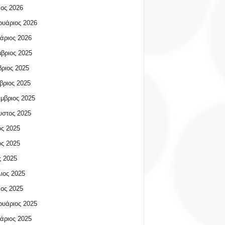
ος 2026
υάριος 2026
άριος 2026
βριος 2025
ριος 2025
βριος 2025
μβριος 2025
υστος 2025
ος 2025
ος 2025
 2025
ιος 2025
ος 2025
υάριος 2025
άριος 2025