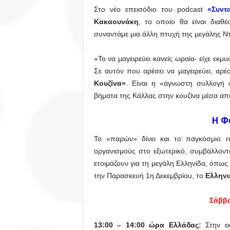
Στο νέο επεισόδιο του podcast
«Συντ
Κακαουνάκη
, το οποίο θα είναι διαθ
συναντάμε μια άλλη πτυχή της μεγάλης Ντ
«Το να μαγειρεύει κανείς ωραία- είχε εκμ
Σε αυτόν που αρέσει να μαγειρεύει, αρέσ
Κουζίνα»
. Είναι η «άγνωστη συλλογή 
βήματα της Κάλλας στην κουζίνα μέσα απ
H Φ
Το «παρών» δίνει και το παγκόσμιο r
οργανισμούς στο εξωτερικό, συμβάλλοντ
ετοιμάζουν για τη μεγάλη Ελληνίδα, όπω
την Παρασκευή 1η Δεκεμβρίου, το
Ελληνι
Σάββα
13:00 – 14:00 ώρα Ελλάδας:
Στην ε