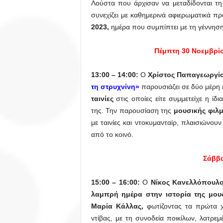
Λούστα που άρχισαν να μεταδίδονται τ
συνεχίζει με καθημερινά αφιερωματικά 
2023,
ημέρα που συμπίπτει με τη γέννησ
Πέμπτη 30 Νοεμβρί
13:00 – 14:00:
Ο
Χρίστος Παπαγεωργί
τη στρυχνίνη»
παρουσιάζει σε δύο μέρη
ταινίες
στις οποίες είτε συμμετείχε η ί
της. Την παρουσίαση της
μουσικής φιλ
με ταινίες και ντοκυμανταίρ, πλαισιώνο
από το κοινό.
Σάββα
15:00 – 16:00:
Ο
Νίκος Κανελλόπουλ
λαμπρή ημέρα στην ιστορία της μουσ
Μαρία Κάλλας,
φωτίζοντας τα πρώτα χρ
ντίβας, με τη συνοδεία ποικίλων, λατρεμέ