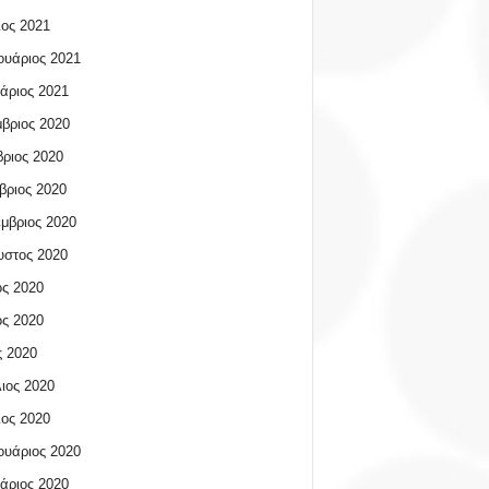
ος 2021
υάριος 2021
άριος 2021
βριος 2020
ριος 2020
βριος 2020
μβριος 2020
υστος 2020
ος 2020
ος 2020
 2020
ιος 2020
ος 2020
υάριος 2020
άριος 2020