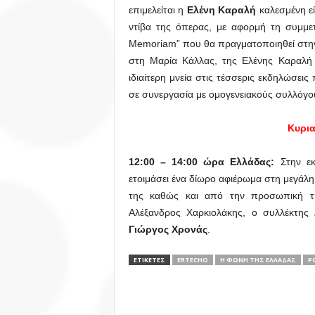
επιμελείται η
Ελένη Καραλή
καλεσμένη ε
ντίβα της όπερας, με αφορμή τη συμμε
Memoriam” που θα πραγματοποιηθεί στην
στη Μαρία Κάλλας, της Ελένης Καραλή σ
ιδιαίτερη μνεία στις τέσσερις εκδηλώσε
σε συνεργασία με ομογενειακούς συλλόγους
Κυρια
12:00 – 14:00 ώρα Ελλάδας:
Στην ε
ετοιμάσει ένα δίωρο αφιέρωμα στη μεγάλη 
της καθώς και από την προσωπική 
Αλέξανδρος Χαρκιολάκης, ο συλλέκτης
Δ
Γιώργος Χρονάς
.
ΕΤΙΚΕΤΕΣ
ERTECHO
H ΦΩΝΉ ΤΗΣ ΕΛΛΆΔΑΣ
P