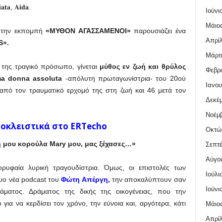
𝐚𝐭𝐚, 𝐀𝐢𝐝𝐚.
Ιούνι
Μάιος
την εκπομπή
«ΜΥΘΟΝ ΑΓΑΣΣΑΜΕΝΟΙ»
παρουσιάζει ένα
Απρίλ
S».
Μάρτι
 της τραγικό πρόσωπο, γίνεται
μύθος εν ζωή και θρύλος
Φεβρο
ma donna assoluta
-απόλυτη πρωταγωνίστρια- του 20ού
Ιανου
 από τον τραυματικό ερχομό της στη ζωή και 46 μετά τον
Δεκέμ
Νοέμβ
ποκλειστικά στο ERTecho
Οκτώ
 μου κορούλα Mary μου, μας ξέχασες…»
Σεπτέ
Αύγο
υφαία λυρική τραγουδίστρια. Όμως, οι επιστολές των
Ιούλι
δυο νέα podcast του
Φώτη Απέργη
,
την αποκαλύπτουν σαν
Ιούνι
άματος. Δράματος της δικής της οικογένειας, που την
 για να κερδίσει τον χρόνο, την εύνοια και, αργότερα, κάτι
Μάιος
Απρίλ