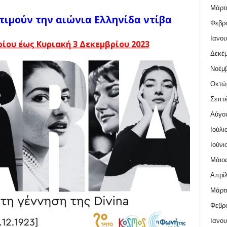
Μάρτι
τιμούν την αιώνια Ελληνίδα ντίβα
Φεβρο
Ιανου
ίου έως Κυριακή 3 Δεκεμβρίου 2023
Δεκέμ
Νοέμβ
Οκτώ
Σεπτέ
Αύγο
Ιούλι
Ιούνι
Μάιος
Απρίλ
Μάρτι
Φεβρο
Ιανου