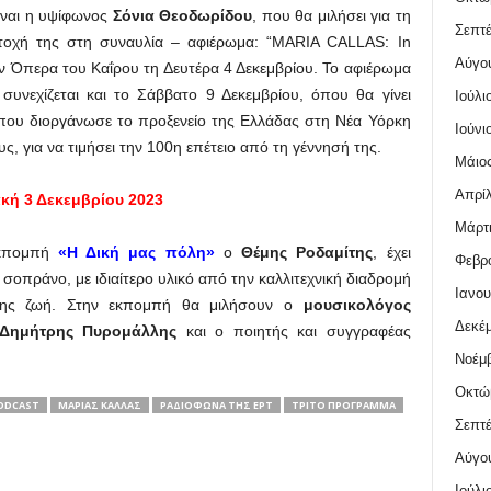
ίναι η υψίφωνος
Σόνια Θεοδωρίδου
, που θα μιλήσει για τη
Σεπτέ
τοχή της στη συναυλία – αφιέρωμα: “MARIA CALLAS: In
Αύγο
 Όπερα του Καΐρου τη Δευτέρα 4 Δεκεμβρίου. Το αφιέρωμα
υνεχίζεται και το Σάββατο 9 Δεκεμβρίου, όπου θα γίνει
Ιούλι
ις που διοργάνωσε το προξενείο της Ελλάδας στη Νέα Υόρκη
Ιούνι
, για να τιμήσει την 100η επέτειο από τη γέννησή της.
Μάιος
Απρίλ
κή 3 Δεκεμβρίου 2023
Μάρτι
κπομπή
«Η Δική μας πόλη»
ο
Θέμης Ροδαμίτης
, έχει
Φεβρο
σοπράνο, με ιδιαίτερο υλικό από την καλλιτεχνική διαδρομή
Ιανου
της ζωή. Στην εκπομπή θα μιλήσουν ο
μουσικολόγος
Δεκέμ
ημήτρης Πυρομάλλης
και ο ποιητής και συγγραφέας
Νοέμβ
Οκτώ
ODCAST
ΜΑΡΊΑΣ ΚΆΛΛΑΣ
ΡΑΔΙΌΦΩΝΑ ΤΗΣ ΕΡΤ
ΤΡΊΤΟ ΠΡΌΓΡΑΜΜΑ
Σεπτέ
Αύγο
Ιούλι