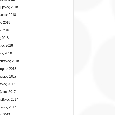
μβριος 2018
υστος 2018
ος 2018
ος 2018
 2018
ιος 2018
ος 2018
υάριος 2018
άριος 2018
βριος 2017
ριος 2017
βριος 2017
μβριος 2017
υστος 2017
ος 2017