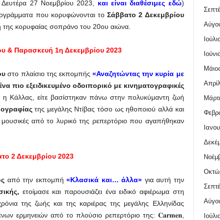
η Δευτέρα 27 Νοεμβρίου 2023,
και είναι διαθέσιμες εδώ
)
Σεπτέ
προγράμματα που κορυφώνονται το
Σάββατο 2 Δεκεμβρίου
Αύγο
η της κορυφαίας σοπράνο του 20ου αιώνα.
Ιούλι
ου & Παρασκευή 1η Δεκεμβρίου 2023
Ιούνι
Μάιος
ου
στο πλαίσιο της εκπομπής
«Αναζητώντας την κυρία με
Απρίλ
ένα πιο εξειδικευμένο οδοιπορικό με κινηματογραφικές
δια η Κάλλας, είτε βασίστηκαν πάνω στην πολυκύμαντη ζωή
Μάρτι
μογραφίας
της μεγάλης Ντίβας τόσο ως ηθοποιού αλλά και
Φεβρο
υν μουσικές από το λυρικό της ρεπερτόριο που αγαπήθηκαν
Ιανου
Δεκέμ
το 2 Δεκεμβρίου 2023
Νοέμβ
Οκτώ
ος
από την εκπομπή
«Κλασικά και… άλλα»
για αυτή την
Σεπτέ
ικής,
ετοίμασε και παρουσιάζει ένα ειδικό αφιέρωμα στη
Αύγο
όνια της ζωής και της καριέρας της μεγάλης Ελληνίδας
νων ερμηνειών από το πλούσιο ρεπερτόριο της: 𝐂𝐚𝐫𝐦𝐞𝐧,
Ιούλι