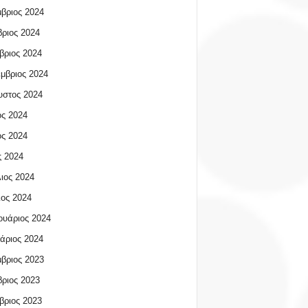
βριος 2024
ριος 2024
βριος 2024
μβριος 2024
υστος 2024
ος 2024
ος 2024
 2024
ιος 2024
ος 2024
υάριος 2024
άριος 2024
βριος 2023
ριος 2023
βριος 2023