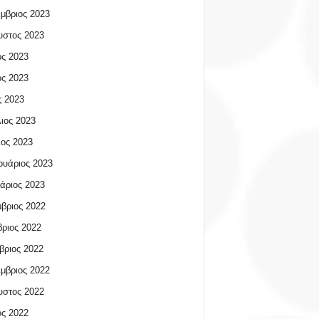
μβριος 2023
υστος 2023
ος 2023
ος 2023
 2023
ιος 2023
ος 2023
υάριος 2023
άριος 2023
βριος 2022
ριος 2022
βριος 2022
μβριος 2022
υστος 2022
ος 2022