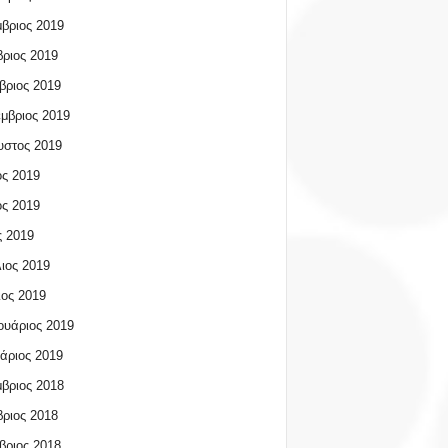
βριος 2019
ριος 2019
βριος 2019
μβριος 2019
υστος 2019
ος 2019
ος 2019
 2019
ιος 2019
ος 2019
υάριος 2019
άριος 2019
βριος 2018
ριος 2018
βριος 2018