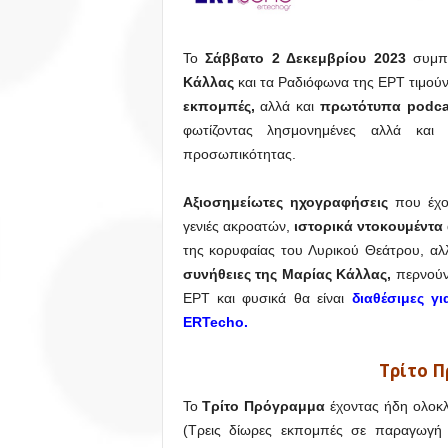
Το
Σάββατο 2 Δεκεμβρίου 2023
συμπ
Κάλλας
και τα Ραδιόφωνα της ΕΡΤ τιμούν 
εκπομπές,
αλλά και
πρωτότυπα podca
φωτίζοντας λησμονημένες αλλά και
προσωπικότητας.
Αξιοσημείωτες ηχογραφήσεις
που έχου
γενιές ακροατών,
ιστορικά ντοκουμέντα
της κορυφαίας του Λυρικού Θεάτρου, αλ
συνήθειες της Μαρίας Κάλλας,
περνούν
ΕΡΤ και φυσικά θα είναι
διαθέσιμες 
ERTecho.
Τρίτο Π
Το
Τρίτο Πρόγραμμα
έχοντας ήδη ολοκλ
(Τρεις δίωρες εκπομπές σε παραγωγή