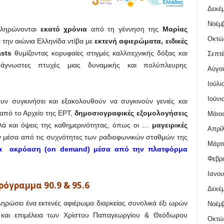
Δεκέμ
Νοέμβ
ληρώνονται
εκατό χρόνια
από τη γέννηση της
Μαρίας
Οκτώ
την αιώνια Ελληνίδα ντίβα με
εκτενή αφιερώματα, ειδικές
sts
θυμίζοντας κορυφαίες στιγμές καλλιτεχνικής δόξας και
Σεπτέ
 άγνωστες πτυχές μιας δυναμικής και πολύπλευρης
Αύγο
Ιούλι
Ιούνι
ν συγκινήσει και εξακολουθούν να συγκινούν γενιές και
από το Αρχείο της ΕΡΤ,
δημοσιογραφικές εξομολογήσεις
Μάιος
λά και όψεις της καθημερινότητας, όπως οι …
μαγειρικές
Απρίλ
 μέσα από τις συχνότητες των ραδιοφωνικών σταθμών της
Μάρτι
για ακρόαση (on demand) μέσα από την πλατφόρμα
Φεβρο
Ιανου
ρόγραμμα 90.9 & 95.6
Δεκέμ
ηρώσει ένα εκτενές αφιέρωμα διαρκείας συνολικά έξι ωρών
Νοέμβ
 και επιμέλεια των Χρίστου Παπαγεωργίου & Θεόδωρου
Οκτώ