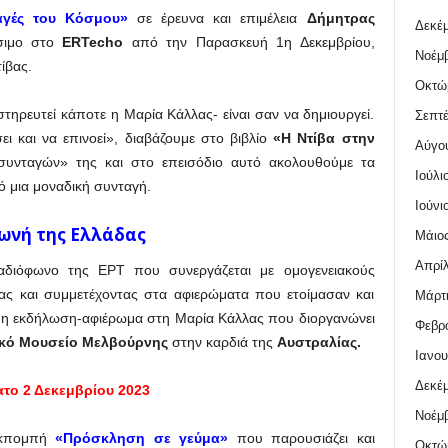
αγές του Κόσμου»
σε έρευνα και επιμέλεια
Δήμητρας
Δεκέμ
έσιμο στο
ERTecho
από την Παρασκευή 1η Δεκεμβρίου,
Νοέμβ
ίβας.
Οκτώ
υστηρευτεί κάποτε η Μαρία Κάλλας- είναι σαν να δημιουργεί.
Σεπτέ
ει και να επινοεί», διαβάζουμε στο βιβλίο
«Η Ντίβα στην
Αύγο
συνταγών» της και στο επεισόδιο αυτό ακολουθούμε τα
Ιούλι
ό μια μοναδική συνταγή.
Ιούνι
ωνή της Ελλάδας
Μάιος
Απρίλ
αδιόφωνο της ΕΡΤ που συνεργάζεται με ομογενειακούς
ας και συμμετέχοντας στα αφιερώματα που ετοίμασαν και
Μάρτι
ς η εκδήλωση-αφιέρωμα στη Μαρία Κάλλας που διοργανώνει
Φεβρο
κό Μουσείο Μελβούρνης
στην καρδιά της
Αυστραλίας.
Ιανου
Δεκέμ
το 2 Δεκεμβρίου 2023
Νοέμβ
κπομπή
«Πρόσκληση σε γεύμα»
που παρουσιάζει και
Οκτώ