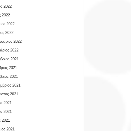
ος 2022
 2022
ιος 2022
ος 2022
υάριος 2022
άριος 2022
βριος 2021
ριος 2021
βριος 2021
μβριος 2021
υστος 2021
ος 2021
ος 2021
 2021
ιος 2021