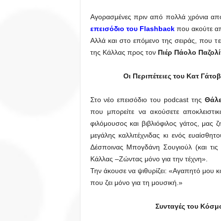
Αγορασμένες πριν από πολλά χρόνια από
επεισόδιο του Flashback
που ακούτε α
Αλλά και στο επόμενο της σειράς, που τε
της Κάλλας προς τον
Πιέρ Πάολο Παζολί
Οι Περιπέτειες του Κατ Γάτο
Στο νέο επεισόδιο του podcast της
Θάλ
που μπορείτε να ακούσετε αποκλειστ
φιλόμουσος και βιβλιόφιλος γάτος, μας 
μεγάλης καλλιτέχνιδας κι ενός ευαίσθη
Δέσποινας Μπογδάνη Σουγιούλ (και τις 
Κάλλας –Ζώντας μόνο για την τέχνη».
Την άκουσε να ψιθυρίζει: «Αγαπητό μου 
που ζει μόνο για τη μουσική.»
Συνταγές του Κόσμ