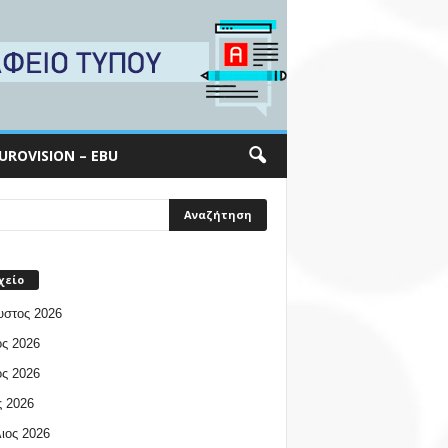
UROVISION – EBU
χείο
υστος 2026
ος 2026
ος 2026
 2026
ιος 2026