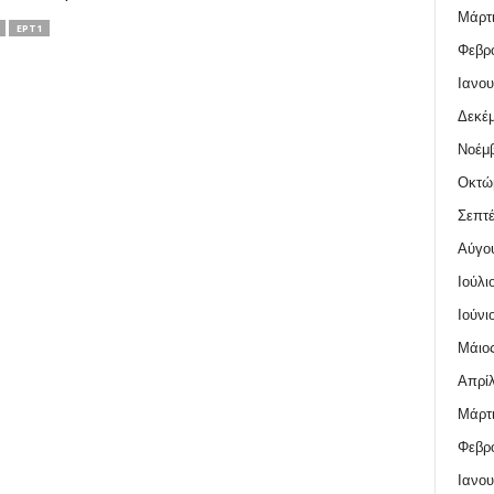
Μάρτι
ΕΡΤ1
Φεβρο
Ιανου
Δεκέμ
Νοέμβ
Οκτώ
Σεπτέ
Αύγο
Ιούλι
Ιούνι
Μάιος
Απρίλ
Μάρτι
Φεβρο
Ιανου