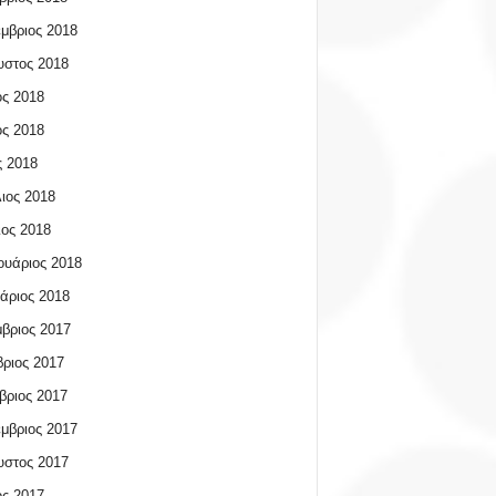
μβριος 2018
υστος 2018
ος 2018
ος 2018
 2018
ιος 2018
ος 2018
υάριος 2018
άριος 2018
βριος 2017
ριος 2017
βριος 2017
μβριος 2017
υστος 2017
ος 2017