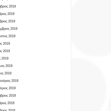
βριος 2019
ριος 2019
βριος 2019
μβριος 2019
υστος 2019
ος 2019
ος 2019
 2019
ιος 2019
ος 2019
υάριος 2019
άριος 2019
βριος 2018
ριος 2018
βριος 2018