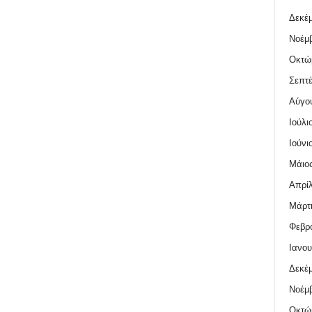
Δεκέμ
Νοέμβ
Οκτώ
Σεπτέ
Αύγο
Ιούλι
Ιούνι
Μάιος
Απρίλ
Μάρτι
Φεβρο
Ιανου
Δεκέμ
Νοέμβ
Οκτώ