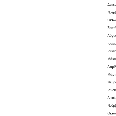
Δεκέμ
Νοέμβ
Οκτώ
Σεπτέ
Αύγο
Ιούλι
Ιούνι
Μάιος
Απρίλ
Μάρτι
Φεβρο
Ιανου
Δεκέμ
Νοέμβ
Οκτώ