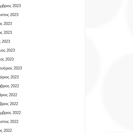
μβριος 2023
υστος 2023
ος 2023
ος 2023
 2023
ιος 2023
ος 2023
υάριος 2023
άριος 2023
βριος 2022
ριος 2022
βριος 2022
μβριος 2022
υστος 2022
ος 2022