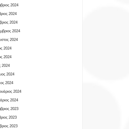
βριος 2024
ριος 2024
βριος 2024
μβριος 2024
υστος 2024
ος 2024
ος 2024
 2024
ιος 2024
ος 2024
υάριος 2024
άριος 2024
βριος 2023
ριος 2023
βριος 2023