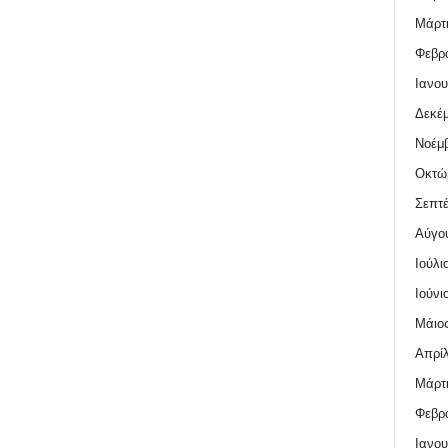
Μάρτι
Φεβρο
Ιανου
Δεκέμ
Νοέμβ
Οκτώ
Σεπτέ
Αύγο
Ιούλι
Ιούνι
Μάιος
Απρίλ
Μάρτι
Φεβρο
Ιανου