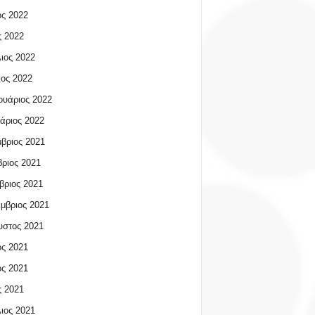
ος 2022
 2022
ιος 2022
ος 2022
υάριος 2022
άριος 2022
βριος 2021
ριος 2021
βριος 2021
μβριος 2021
υστος 2021
ος 2021
ος 2021
 2021
ιος 2021