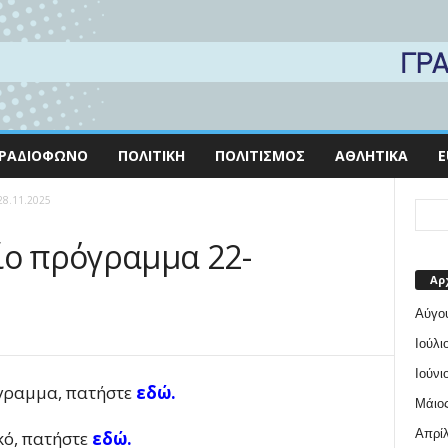
ΡΑΔΙΌΦΩΝΟ
ΠΟΛΙΤΙΚΉ
ΠΟΛΙΤΙΣΜΌΣ
ΑΘΛΗΤΙΚΆ
E
28.11.2025
ίο πρόγραμμα 22-
Αρ
Αύγο
Ιούλι
Ιούνι
όγραμμα, πατήστε
εδώ.
Μάιος
Απρίλ
κό, πατήστε
εδώ.