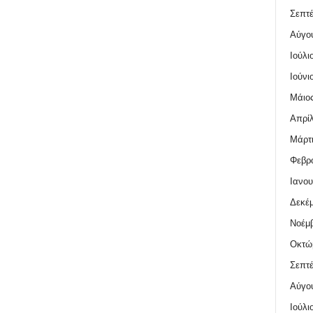
Σεπτέ
Αύγο
Ιούλι
Ιούνι
Μάιος
Απρίλ
Μάρτι
Φεβρο
Ιανου
Δεκέμ
Νοέμβ
Οκτώ
Σεπτέ
Αύγο
Ιούλι