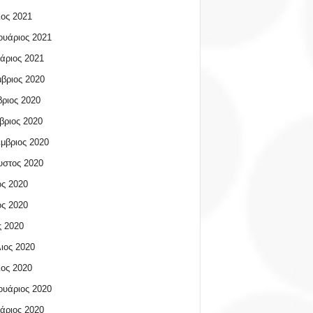
ος 2021
υάριος 2021
άριος 2021
βριος 2020
ριος 2020
βριος 2020
μβριος 2020
υστος 2020
ος 2020
ος 2020
 2020
ιος 2020
ος 2020
υάριος 2020
άριος 2020