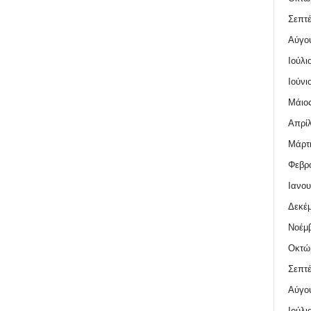
Σεπτέ
Αύγο
Ιούλι
Ιούνι
Μάιος
Απρίλ
Μάρτι
Φεβρο
Ιανου
Δεκέμ
Νοέμβ
Οκτώ
Σεπτέ
Αύγο
Ιούλι