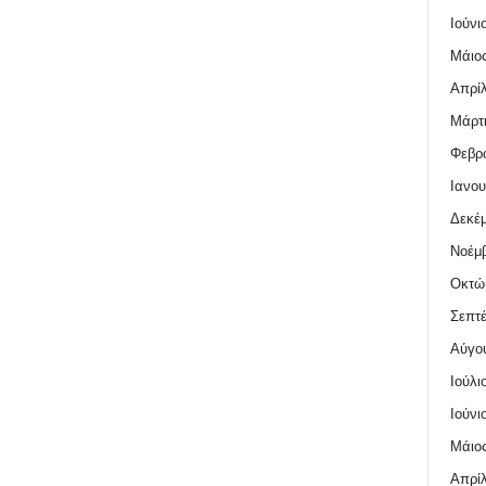
Ιούνι
Μάιος
Απρίλ
Μάρτι
Φεβρο
Ιανου
Δεκέμ
Νοέμβ
Οκτώ
Σεπτέ
Αύγο
Ιούλι
Ιούνι
Μάιος
Απρίλ