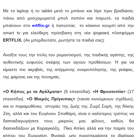
Με το laptop ή το tablet μετά το μπάνιο και λίγο πριν βραδιάσει,
πάνω από μοσχομυριστά μπολ πεπόνι και παγωτό, τα παιδιά
μπαίνουν στο
ertflix.
gr
ή πατώντας το κόκκινο κουμπί από την
smart tv για ελεύθερη πρόσβαση στη νέα ψηφιακή πλατφόρμα
ERTFLIX.
(Αν μπερδευτείτε, ρωτήστε τα παιδιά σας).
Ανοίξτε τους την πύλη του ρομαντισμού, της παιδικής αγάπης, της
αυθεντικής ευφυούς σκέψης των αγνών προθέσεων. Ή για να
είμαστε πιο ακριβείς, της ατέρμονης ονειροπόλησης, της γκάφας,
της φάρσας και της πονηριάς.
«Ο Κήπος με τα Αγάλματα»
(6 επεισόδια),
«Η Φρουτοπία»
(17
επεισόδια),
«Ο Μικρός Πρίγκιπας»
(ταινία κινούμενων σχεδίων),
και οι παραμυθένιες ιστορίες της ζωής της Ζωρζ Σαρή, της Άλκης
Ζέη, αλλά και του Ευγένιου Σπαθάρη, είναι ο καλύτερος τρόπος να
διαπαιδαγωγήσετε τους μικρούς μας φίλους, καθώς θα
διασκεδάζουν με Καραγκιόζη, Πίκο Απίκο αλλά και την παρέα του
κήπου του Ευρυγένη. Φυσικά, μην προσπεράσετε το ιδιαίτερο