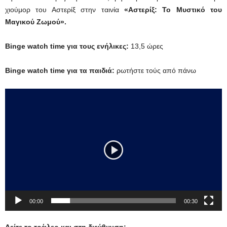
χιούμορ του Αστερίξ στην ταινία
«Αστερίξ: Το Mυστικό του
Mαγικού Zωμού».
Binge
watch
time για τους ενήλικες:
13,5 ώρες
Binge
watch
time για τα παιδιά:
ρωτήστε τούς από πάνω
Πρόγραμμα
Αναπαραγωγής
Βίντεο
00:00
00:30