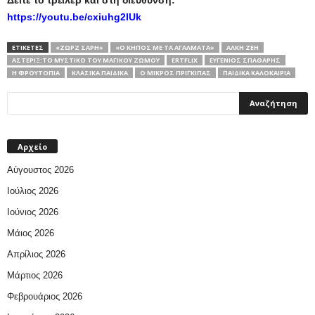
Δείτε το τρέιλερ και στη διεύθυνση:
https://youtu.be/cxiuhg2IUk
ΕΤΙΚΕΤΕΣ
«ΖΩΡΖ ΣΑΡΉ»
«Ο ΚΉΠΟΣ ΜΕ ΤΑ ΑΓΆΛΜΑΤΑ»
ΆΛΚΗ ΖΈΗ
ΑΣΤΕΡΊΞ:ΤΟ MΥΣΤΙΚΌ ΤΟΥ MΑΓΙΚΟΎ ZΩΜΟΎ
ΕRTFLIX
ΕΥΓΈΝΙΟΣ ΣΠΑΘΆΡΗΣ
Η ΦΡΟΥΤΟΠΊΑ
ΚΛΑΣΙΚΆ ΠΑΙΔΙΚΆ
Ο ΜΙΚΡΌΣ ΠΡΊΓΚΙΠΑΣ
ΠΑΙΔΙΚΆ ΚΑΛΟΚΑΊΡΙΑ
Αρχείο
Αύγουστος 2026
Ιούλιος 2026
Ιούνιος 2026
Μάιος 2026
Απρίλιος 2026
Μάρτιος 2026
Φεβρουάριος 2026