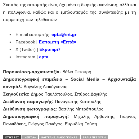
Σκοπός της εκπομπής είναι, όχι μόνο η διαρκής ανανέωση, αλλά και
η πολυφωνία, καθώς και ο εμπλουτισμός της συνέντευξης με τη
συμμετοχή των τηλεθεατών.
E-mail εκπομπής:
epta@ert.gr
Facebook |
Εκπομπή «Επτά»
X (Twitter) |
Ekpompi7
Instagram |
epta
Παρουσίαση-αρχισυνταξία:
Βάλια Πετούρη
Δημοσιογραφική επιμέλεια – Social Media – Αρχισυνταξία
κοντρόλ:
Βαγγέλης Λιακόγκονας
Σκηνοθεσία:
Δήμος Παυλόπουλος,
Σπύρος Δαγκλής
Διεύθυνση παραγωγής:
Παναγιώτης Κατσούλης
Διεύθυνση φωτογραφίας:
Βασίλης Μητρόπουλος
Δημοσιογραφική παραγωγή:
Μιχάλης Αρβανίτης, Γιώργος
Γιαννιδάκης, Γιώργος Πανάγος, Ευρυδίκη Γούση
ΕΤΙΚΕΤΕΣ
«ΕΠΤΆ»
ΒΑΓΓΈΛΗΣ ΛΙΑΚΌΓΚΟΝΑΣ
ΒΆΛΙΑ ΠΕΤΟΎΡΗ