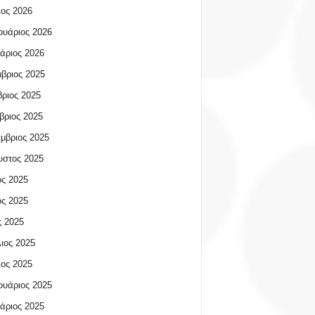
ος 2026
υάριος 2026
άριος 2026
βριος 2025
ριος 2025
βριος 2025
μβριος 2025
υστος 2025
ος 2025
ος 2025
 2025
ιος 2025
ος 2025
υάριος 2025
άριος 2025