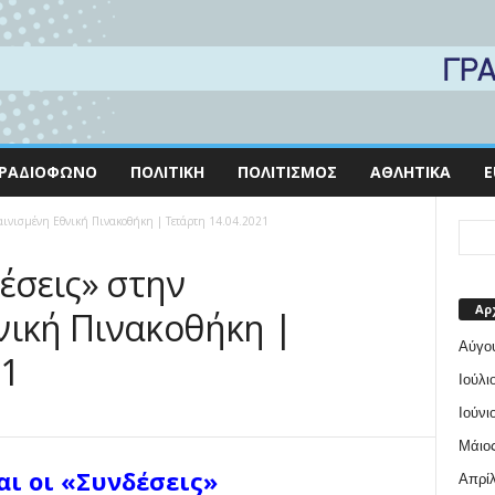
ΡΑΔΙΌΦΩΝΟ
ΠΟΛΙΤΙΚΉ
ΠΟΛΙΤΙΣΜΌΣ
ΑΘΛΗΤΙΚΆ
E
καινισμένη Εθνική Πινακοθήκη | Τετάρτη 14.04.2021
δέσεις» στην
Αρ
νική Πινακοθήκη |
Αύγο
21
Ιούλι
Ιούνι
Μάιος
αι οι «Συνδέσεις»
Απρίλ