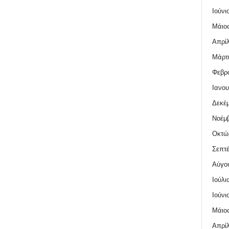
Ιούνι
Μάιος
Απρίλ
Μάρτι
Φεβρο
Ιανου
Δεκέμ
Νοέμβ
Οκτώ
Σεπτέ
Αύγο
Ιούλι
Ιούνι
Μάιος
Απρίλ