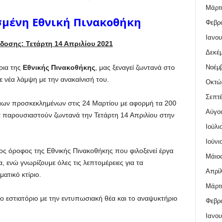
Μάρτι
σμένη Εθνική Πινακοθήκη
Φεβρο
Ιανου
δοσης: Τετάρτη 14 Απριλίου 2021
Δεκέμ
Νοέμβ
τρια της
Εθνικής Πινακοθήκης
, μας ξεναγεί ζωντανά στο
 νέα λάμψη με την ανακαίνισή του.
Οκτώ
Σεπτέ
μων προσκεκλημένων στις 24 Μαρτίου με αφορμή τα 200
Αύγο
 παρουσιαστούν ζωντανά την Τετάρτη 14 Απριλίου στην
Ιούλι
Ιούνι
ος όροφος της Εθνικής Πινακοθήκης που φιλοξενεί έργα
Μάιος
, ενώ γνωρίζουμε όλες τις λεπτομέρειες για τα
Απρίλ
ατικό κτίριο.
Μάρτι
ο εστιατόριο με την εντυπωσιακή θέα και το αναψυκτήριο
Φεβρο
Ιανου