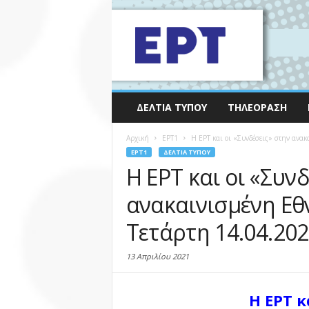
ΔΕΛΤΊΑ ΤΎΠΟΥ
ΤΗΛΕΌΡΑΣΗ
Αρχική
EΡΤ1
H ΕΡΤ και οι «Συνδέσεις» στην ανα
EΡΤ1
ΔΕΛΤΊΑ ΤΎΠΟΥ
H ΕΡΤ και οι «Συν
ανακαινισμένη Εθ
Τετάρτη 14.04.20
13 Απριλίου 2021
H ΕΡΤ κ