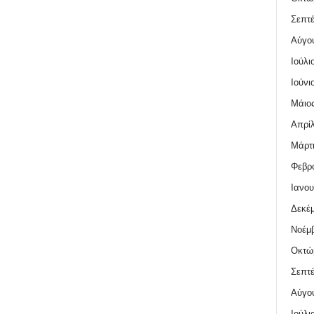
Σεπτέ
Αύγο
Ιούλι
Ιούνι
Μάιος
Απρίλ
Μάρτι
Φεβρο
Ιανου
Δεκέμ
Νοέμβ
Οκτώ
Σεπτέ
Αύγο
Ιούλι