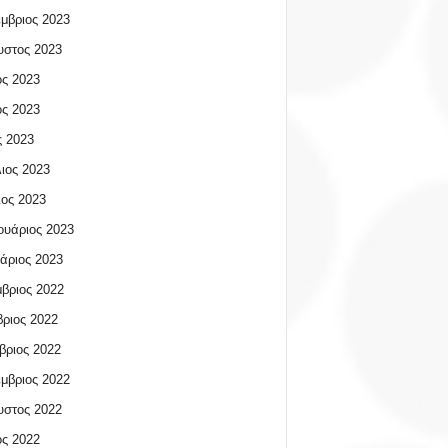
μβριος 2023
υστος 2023
ος 2023
ος 2023
 2023
ιος 2023
ος 2023
υάριος 2023
άριος 2023
βριος 2022
ριος 2022
βριος 2022
μβριος 2022
υστος 2022
ος 2022