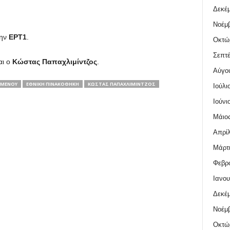
Δεκέμ
Νοέμβ
ην
ΕΡΤ1
.
Οκτώ
Σεπτέ
αι ο
Κώστας Παπαχλιμίντζος
.
Αύγο
ΫΜΈΝΟΥ
ΕΘΝΙΚΉ ΠΙΝΑΚΟΘΉΚΗ
ΚΏΣΤΑΣ ΠΑΠΑΧΛΙΜΊΝΤΖΟΣ
Ιούλι
Ιούνι
Μάιος
Απρίλ
Μάρτι
Φεβρο
Ιανου
Δεκέμ
Νοέμβ
Οκτώ