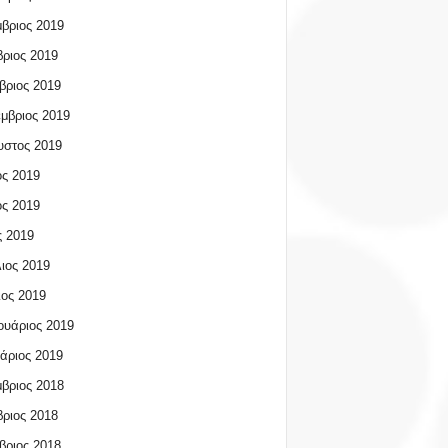
βριος 2019
ριος 2019
βριος 2019
μβριος 2019
υστος 2019
ος 2019
ος 2019
 2019
ιος 2019
ος 2019
υάριος 2019
άριος 2019
βριος 2018
ριος 2018
βριος 2018