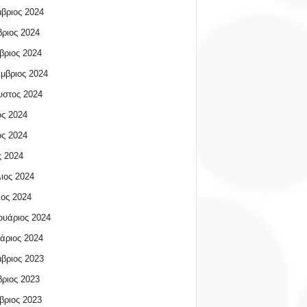
βριος 2024
ριος 2024
βριος 2024
μβριος 2024
υστος 2024
ος 2024
ος 2024
 2024
ιος 2024
ος 2024
υάριος 2024
άριος 2024
βριος 2023
ριος 2023
βριος 2023