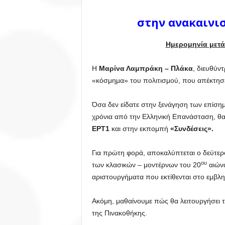
στην ανακαινι
Ημερομηνία μετά
Η
Μαρίνα Λαμπράκη – Πλάκα
, διευθύν
«κόσμημα» του πολιτισμού, που απέκτησε
Όσα δεν είδατε στην ξενάγηση των επίση
χρόνια από την Ελληνική Επανάσταση, θα
ΕΡΤ1
και στην εκπομπή
«Συνδέσεις».
Για πρώτη φορά, αποκαλύπτεται ο δεύτερ
ου
των κλασικών – μοντέρνων του 20
αιώνα
αριστουργήματα που εκτίθενται στο εμβλημ
Ακόμη, μαθαίνουμε πώς θα λειτουργήσει τ
της Πινακοθήκης.