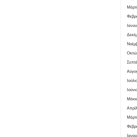
Μάρτι
Φεβρο
Ιανου
Δεκέμ
Νοέμβ
Οκτώ
Σεπτέ
Αύγο
Ιούλι
Ιούνι
Μάιος
Απρίλ
Μάρτι
Φεβρο
Ιανου