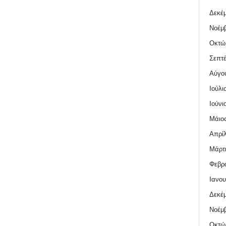
Δεκέμ
Νοέμβ
Οκτώ
Σεπτέ
Αύγο
Ιούλι
Ιούνι
Μάιος
Απρίλ
Μάρτι
Φεβρο
Ιανου
Δεκέμ
Νοέμβ
Οκτώ