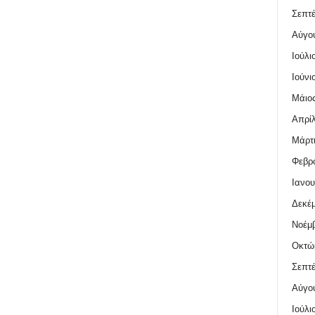
Σεπτέ
Αύγο
Ιούλι
Ιούνι
Μάιος
Απρίλ
Μάρτι
Φεβρο
Ιανου
Δεκέμ
Νοέμβ
Οκτώ
Σεπτέ
Αύγο
Ιούλι