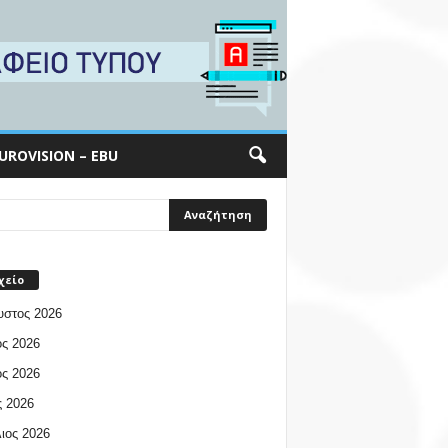
UROVISION – EBU
χείο
υστος 2026
ος 2026
ος 2026
 2026
ιος 2026