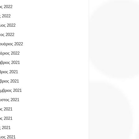
ος 2022
 2022
ιος 2022
ος 2022
υάριος 2022
άριος 2022
βριος 2021
ριος 2021
βριος 2021
μβριος 2021
υστος 2021
ος 2021
ος 2021
 2021
ιος 2021