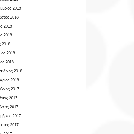
μβριος 2018
υστος 2018
ος 2018
ος 2018
 2018
ιος 2018
ος 2018
υάριος 2018
άριος 2018
βριος 2017
ριος 2017
βριος 2017
μβριος 2017
υστος 2017
ος 2017