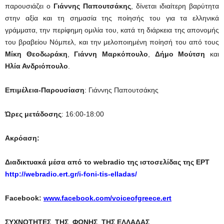
παρουσιάζει ο
Γιάννης Παπουτσάκης
, δίνεται ιδιαίτερη βαρύτητα
στην αξία και τη σημασία της ποίησής του για τα ελληνικά
γράμματα, την περίφημη ομιλία του, κατά τη διάρκεια της απονομής
του βραβείου Νόμπελ, και την μελοποιημένη ποίησή του από τους
Μίκη Θεοδωράκη
,
Γιάννη Μαρκόπουλο
,
Δήμο Μούτση
και
Ηλία Ανδριόπουλο
.
Επιμέλεια-Παρουσίαση
: Γιάννης Παπουτσάκης
Ώρες μετάδοσης
: 16:00-18:00
Ακρόαση:
Διαδικτυακά μέσα από το webradio της ιστοσελίδας της ΕΡΤ
http://webradio.ert.gr/i-foni-tis-elladas/
Facebook:
www.facebook.com/voiceofgreece.ert
ΣΥΧΝΟΤΗΤΕΣ ΤΗΣ ΦΩΝΗΣ ΤΗΣ ΕΛΛΑΔΑΣ