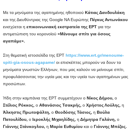
Με τα μηνύματα της αγαπημένης ηθοποιού
Κάτιας Δανδουλάκη
και της Διευθύντριας της Google NA Ευρώπης
Πέγκυς Αντωνάκου
ενισχύεται η
επικοινωνιακή εκστρατεία της ΕΡΤ
για την
αντιμετώπιση του κορονοϊού
«Μένουμε σπίτι για όσους
αγαπάμε».
Στη θεματική ιστοσελίδα της ΕΡΤ
https://www.ert.gr/menoume-
spiti-gia-osous-agapame/
οι επισκέπτες μπορούν να δουν τα
μηνύματα γνωστών Ελλήνων, που μας καλούν να μείνουμε σπίτι,
προφυλάσσοντας την υγεία μας και την υγεία των αγαπημένων μας
προσώπων.
Ήδη στην καμπάνια της ΕΡΤ συμμετέχουν ο
Νίκος Δήμου,
ο
Στέλιος Ρόκκος,
ο
Αθανάσιος Τσακρής,
ο
Χρήστος Λούλης,
η
Άλκηστις Πρωτοψάλτη,
ο
Θεοδόσης Τάσιος,
η
Βούλα
Πατουλίδου,
ο
Ιεροκλής Μιχαηλίδης,
η
Δήμητρα Γαλάνη,
ο
Γιάννης Στάνκογλου,
η
Μαρία Ευθυμίου
και ο
Γιάννης Μπέζος.