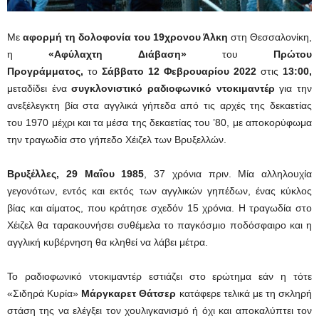
Με
αφορμή τη δολοφονία του 19χρονου Άλκη
στη Θεσσαλονίκη,
η
«Αφύλαχτη Διάβαση»
του
Πρώτου
Προγράμματος,
το
Σάββατο 12 Φεβρουαρίου 2022
στις
13:00,
μεταδίδει ένα
συγκλονιστικό ραδιοφωνικό ντοκιμαντέρ
για την
ανεξέλεγκτη βία στα αγγλικά γήπεδα από τις αρχές της δεκαετίας
του 1970 μέχρι και τα μέσα της δεκαετίας του ’80, με αποκορύφωμα
την τραγωδία στο γήπεδο Χέιζελ των Βρυξελλών.
Βρυξέλλες, 29 Μαΐου 1985
, 37 χρόνια πριν. Μία αλληλουχία
γεγονότων, εντός και εκτός των αγγλικών γηπέδων, ένας κύκλος
βίας και αίματος, που κράτησε σχεδόν 15 χρόνια. Η τραγωδία στο
Χέιζελ θα ταρακουνήσει συθέμελα το παγκόσμιο ποδόσφαιρο και η
αγγλική κυβέρνηση θα κληθεί να λάβει μέτρα.
Το ραδιοφωνικό ντοκιμαντέρ εστιάζει στο ερώτημα εάν η τότε
«Σιδηρά Κυρία»
Μάργκαρετ Θάτσερ
κατάφερε τελικά με τη σκληρή
στάση της να ελέγξει τον χουλιγκανισμό ή όχι και αποκαλύπτει τον