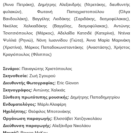
(Άννα Πετράκη), Δημήτρης Αλεξανδρής (Ντρετάκης, διευθυντής
φυλακών), Φωτεινή Παπαχριστοπούλου (Όλγα
Βανδουλάκη), Βαγγέλης Λιοδάκης (Σαριδάκης, δεσμοφύλακας),
Νικόλας Χαλκιαδάκης (Βαγγέλης, δεσμοφύλακας), Αντώνης
Τσιοτσιόπουλος (Μάρκος), Αδελαΐδα Κατσιδέ (Κατερίνα), Ντένια
Ψυλλιά (Ρηνιώ), Νόνη Ιωαννίδου (Γιώτα), Άννα Μαρία Μαρινάκη
(Χριστίνα), Μάρκος Παπαδοκωνσταντάκης (Αναστάσης), Χρήστος
Κραγιόπουλος (Φίλιππος)
Σενάριο:
Παναγιώτης Χριστόπουλος
Σκηνοθεσία:
Ζωή Σγουρού
Διευθυντής Φωτογραφίας:
Eric Giovon
Σκηνογράφος:
Αντώνης Χαλκιάς
Σύνθεση πρωτότυπης μουσικής:
Δημήτρης Παπαδημητρίου
Ενδυματολόγος:
Μάρλι Αλειφέρη
Ηχολήπτης:
Θεόφιλος Μποτονάκης
Οργάνωση παραγωγής:
Ελισσάβετ Χατζηνικολάου
Διεύθυνση παραγωγής:
Αλεξάνδρα Νικολάου
Μοντάζ:
Rowan McKay