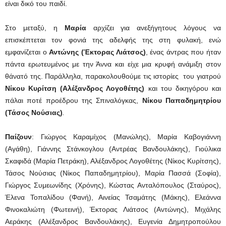
είναι δικό του παιδί.
Στο μεταξύ, η
Μαρία
αρχίζει για ανεξήγητους λόγους να
επισκέπτεται τον φονιά της αδελφής της στη φυλακή, ενώ
εμφανίζεται ο
Αντώνης (
Έκτορας Λιάτσος
)
, ένας άντρας που ήταν
πάντα ερωτευμένος με την Άννα και είχε μια κρυφή ανάμιξη στον
θάνατό της. Παράλληλα, παρακολουθούμε τις ιστορίες του γιατρού
Νίκου Κυρίτση (Αλέξανδρος Λογοθέτης)
και του δικηγόρου και
πάλαι ποτέ προέδρου της Σπιναλόγκας,
Νίκου Παπαδημητρίου
(Τάσος Νούσιας)
.
Παίζουν
: Γιώργος Καραμίχος (Μανώλης), Μαρία Καβογιάννη
(Αγάθη), Γιάννης Στάνκογλου (Αντρέας Βανδουλάκης), Γιούλικα
Σκαφιδά (Μαρία Πετράκη), Αλέξανδρος Λογοθέτης (Νίκος Κυρίτσης),
Τάσος Νούσιας (Νίκος Παπαδημητρίου), Μαρία Πασσά (Σοφία),
Γιώργος Συμεωνίδης (Χρόνης), Κώστας Ανταλόπουλος (Σταύρος),
Έλενα Τοπαλίδου (Φανή), Αινείας Τσαμάτης (Μάκης), Ελεάννα
Φινοκαλιώτη (Φωτεινή), Έκτορας Λιάτσος (Αντώνης), Μιχάλης
Αεράκης (Αλέξανδρος Βανδουλάκης), Ευγενία Δημητροπούλου