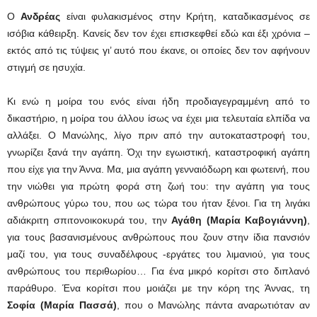
Ο
Ανδρέας
είναι φυλακισμένος στην Κρήτη, καταδικασμένος σε
ισόβια κάθειρξη. Κανείς δεν τον έχει επισκεφθεί εδώ και έξι χρόνια –
εκτός από τις τύψεις γι’ αυτό που έκανε, οι οποίες δεν τον αφήνουν
στιγμή σε ησυχία.
Κι ενώ η μοίρα του ενός είναι ήδη προδιαγεγραμμένη από το
δικαστήριο, η μοίρα του άλλου ίσως να έχει μια τελευταία ελπίδα να
αλλάξει. Ο Μανώλης, λίγο πριν από την αυτοκαταστροφή του,
γνωρίζει ξανά την αγάπη. Όχι την εγωιστική, καταστροφική αγάπη
που είχε για την Άννα. Μα, μια αγάπη γενναιόδωρη και φωτεινή, που
την νιώθει για πρώτη φορά στη ζωή του: την αγάπη για τους
ανθρώπους γύρω του, που ως τώρα του ήταν ξένοι. Για τη λιγάκι
αδιάκριτη σπιτονοικοκυρά του, την
Αγάθη (Μαρία Καβογιάννη)
,
για τους βασανισμένους ανθρώπους που ζουν στην ίδια πανσιόν
μαζί του, για τους συναδέλφους -εργάτες του λιμανιού, για τους
ανθρώπους του περιθωρίου… Για ένα μικρό κορίτσι στο διπλανό
παράθυρο. Ένα κορίτσι που μοιάζει με την κόρη της Άννας, τη
Σοφία (
Μαρία Πασσά
)
, που ο Μανώλης πάντα αναρωτιόταν αν