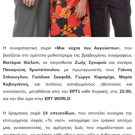
Η συναρπαστική σειρά
«Μια νύχτα του Αυγούστου»,
που
βασίζεται στο ομότιτλο μυθιστόρημα της βραβευμένης συγγραφέως
Βικτόρια Χίσλοπ,
σε σκηνοθεσία
Ζωής Σγουρού
και σενάριο
Παναγιώτη Χριστόπουλου
, με πρωταγωνιστές τους
Γιάννη
Στάνκογλου, Γιούλικα Σκαφιδά, Γιώργο Καραμίχο, Μαρία
Καβογιάννη,
και πολλούς καταξιωμένους ηθοποιούς και
συντελεστές, μεταδίδεται από την
ΕΡΤ1
κάθε Κυριακή, στις
22:00,
και την ίδια ώρα στην
ERT WORLD
.
Η δραματική σειρά
14 επεισοδίων,
που αποτελεί συνέχεια της
επιτυχημένης σειράς «Το νησί», καταγράφει τον τραγικό απόηχο
μιας γυναικοκτονίας, τις αμέτρητες ζωές που σημαδεύτηκαν ως
συνέπειά της, τις φυλακές κάθε είδους που χτίζει ο άνθρωπος γύρω