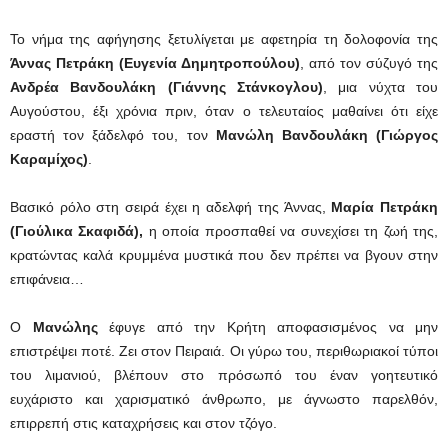
Το νήμα της αφήγησης ξετυλίγεται με αφετηρία τη δολοφονία της
Άννας Πετράκη (Ευγενία Δημητροπούλου)
, από τον σύζυγό της
Ανδρέα Βανδουλάκη (Γιάννης Στάνκογλου)
, μια νύχτα του
Αυγούστου, έξι χρόνια πριν, όταν ο τελευταίος μαθαίνει ότι είχε
εραστή τον ξάδελφό του, τον
Μανώλη Βανδουλάκη
(Γιώργος
Καραμίχος)
.
Βασικό ρόλο στη σειρά έχει η αδελφή της Άννας,
Μαρία Πετράκη
(Γιούλικα Σκαφιδά),
η οποία προσπαθεί να συνεχίσει τη ζωή της,
κρατώντας καλά κρυμμένα μυστικά που δεν πρέπει να βγουν στην
επιφάνεια…
Ο
Μανώλης
έφυγε από την Κρήτη αποφασισμένος να μην
επιστρέψει ποτέ. Ζει στον Πειραιά. Οι γύρω του, περιθωριακοί τύποι
του λιμανιού, βλέπουν στο πρόσωπό του έναν γοητευτικό
ευχάριστο και χαρισματικό άνθρωπο, με άγνωστο παρελθόν,
επιρρεπή στις καταχρήσεις και στον τζόγο.