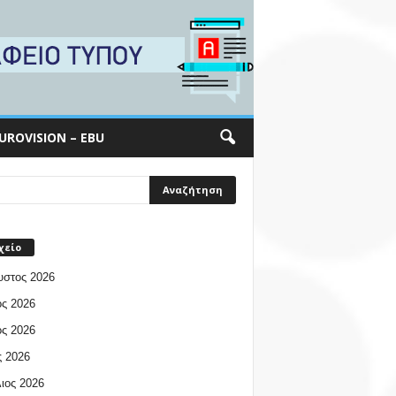
UROVISION – EBU
χείο
υστος 2026
ος 2026
ος 2026
 2026
ιος 2026