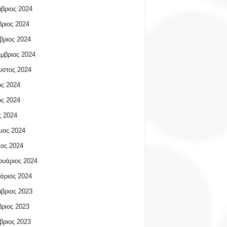
βριος 2024
ριος 2024
βριος 2024
μβριος 2024
υστος 2024
ος 2024
ος 2024
 2024
ιος 2024
ος 2024
υάριος 2024
άριος 2024
βριος 2023
ριος 2023
βριος 2023