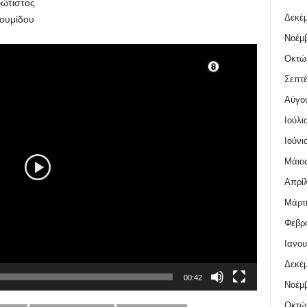
φώτιστος
Δεκέμ
κουμίδου
Νοέμβ
Οκτώ
Σεπτέ
Αύγο
Ιούλι
Ιούνι
Μάιος
Απρίλ
Μάρτι
Φεβρο
Ιανου
Δεκέμ
00:42
Νοέμβ
Οκτώ