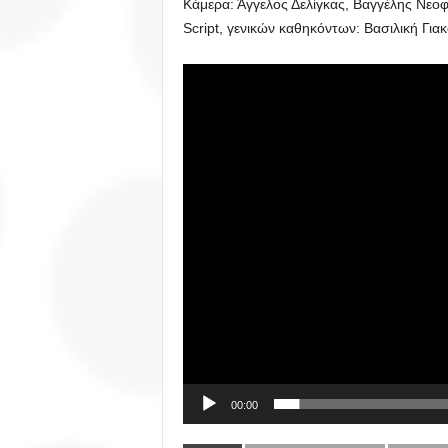
Κάμερα: Άγγελος Δελίγκας, Βαγγέλης Νεο
Script, γενικών καθηκόντων: Βασιλική Για
Πρόγραμμα
Αναπαραγωγής
Βίντεο
00:00