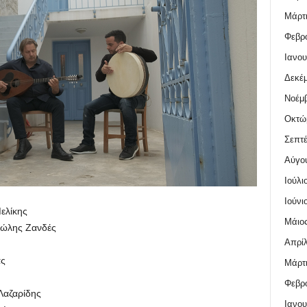
Μάρτι
Φεβρο
Ιανου
Δεκέμ
Νοέμβ
Οκτώ
Σεπτέ
Αύγο
Ιούλι
Ιούνι
ελίκης
Μάιος
νώλης Ζανδές
Απρίλ
ας
Μάρτι
Φεβρο
Λαζαρίδης
Ιανου