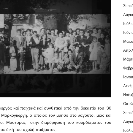
Σεπτέ
Αύγο
Ιούλι
Ιούνι
Μάιος
Απρίλ
Μάρτι
Φεβρο
Ιανου
Δεκέμ
Νοέμβ
Οκτώ
ργός καί παιχτικά καί συνθετικά από την δεκαετία του ‘30
Σεπτέ
 Μαρκογιώργη, ο οποίος τον μύησε στο λαγούτο, μιας και
Αύγο
ένο. Μάστορας στην διαμόρφωση του κουρδίσματος του
ε δική του σχολή παιξίματος.
Ιούλι