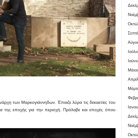
Δεκέμ
Νοέμβ
Οκτώ
Σεπτέ
Αύγο
Ιούλι
Ιούνι
Μάιος
Απρίλ
Μάρτι
Φεβρο
άρχη των Μαρκογιάννηδων. Έπαιζε λύρα τις δεκαετίες του
Ιανου
μα της εποχής για την περιοχή. Πρόλαβε και εποχές όπου
Δεκέμ
Νοέμβ
Οκτώ