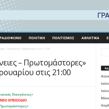
ΡΑΔΙΌΦΩΝΟ
ΠΟΛΙΤΙΚΉ
ΠΟΛΙΤΙΣΜΌΣ
ΑΘΛΗΤΙΚΆ
E
ορες» Παρασκευή 3 Φεβρουαρίου στις 21:00
νειες – Πρωτομάστορες»
Αρ
ουαρίου στις 21:00
Αύγο
Ιούλι
Ιούνι
υσικές Οικογένειες»
Μάιος
ΝΕΟ ΕΠΕΙΣΟΔΙΟ
Απρίλ
Πρωτομάστορες»