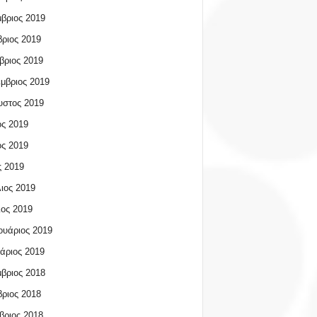
βριος 2019
ριος 2019
βριος 2019
μβριος 2019
υστος 2019
ος 2019
ος 2019
 2019
ιος 2019
ος 2019
υάριος 2019
άριος 2019
βριος 2018
ριος 2018
βριος 2018