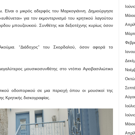
Ιούνι
. Είναι ο μικρός αδερφός του Μαρκογιάννη. Δημιούργησε
Μάιος
«ευθύνεται» για τον εκμοντερνισμό του κρητικού λαγούτου
Απρίλ
χορδου μπουζουκιού. Συνθέτης και δεξιοτέχνης κυρίως όσον
Μάρτι
Φεβρο
Ακούμια. “Διάδοχος” του Σκορδαλού, όσον αφορά το
Ιανου
Δεκέμ
εγαλύτερος μουσικοσυνθέτης στο ντόπιο Αγιοβασιλιώτικο
Νοέμβ
Οκτώ
Σεπτέ
κού οδοιπορικού σε μια περιοχή όπου οι μουσικοί της
Αύγο
ς Κρητικής δισκογραφίας.
Ιούλι
Ιούνι
Μάιος
Απρίλ