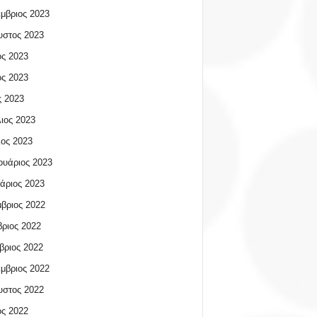
μβριος 2023
υστος 2023
ος 2023
ος 2023
 2023
ιος 2023
ος 2023
υάριος 2023
άριος 2023
βριος 2022
ριος 2022
βριος 2022
μβριος 2022
υστος 2022
ος 2022