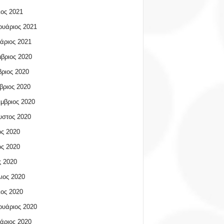
ος 2021
υάριος 2021
άριος 2021
βριος 2020
ριος 2020
βριος 2020
μβριος 2020
υστος 2020
ος 2020
ος 2020
 2020
ιος 2020
ος 2020
υάριος 2020
άριος 2020