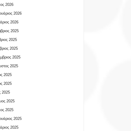
ος 2026
υάριος 2026
άριος 2026
βριος 2025
ριος 2025
βριος 2025
μβριος 2025
υστος 2025
ος 2025
ος 2025
 2025
ιος 2025
ος 2025
υάριος 2025
άριος 2025