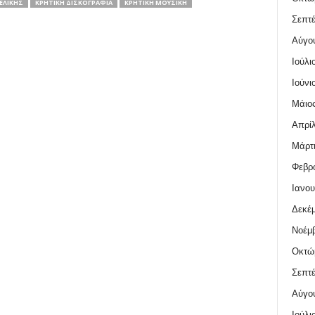
ΕΛΊΚΗΣ
ΚΡΗΤΙΚΉ ΔΙΣΚΟΓΡΑΦΊΑ
ΚΡΗΤΙΚΉ ΜΟΥΣΙΚΉ
Σεπτέ
Αύγο
Ιούλι
Ιούνι
Μάιος
Απρίλ
Μάρτι
Φεβρο
Ιανου
Δεκέμ
Νοέμβ
Οκτώ
Σεπτέ
Αύγο
Ιούλι