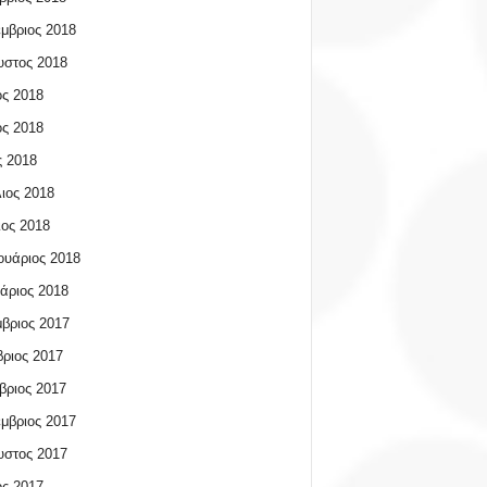
μβριος 2018
υστος 2018
ος 2018
ος 2018
 2018
ιος 2018
ος 2018
υάριος 2018
άριος 2018
βριος 2017
ριος 2017
βριος 2017
μβριος 2017
υστος 2017
ος 2017