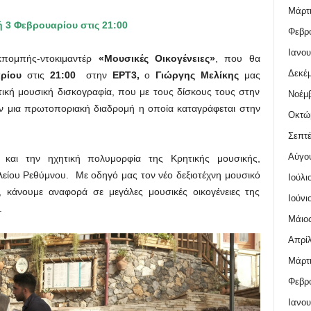
Μάρτι
 3 Φεβρουαρίου
στις
21:00
Φεβρο
Ιανου
εκπομπής-ντοκιμαντέρ
«Μουσικές Οικογένειες»
, που θα
Δεκέμ
ρίου
στις
21:00
στην
ΕΡΤ3,
ο
Γιώργης Μελίκης
μας
ική μουσική δισκογραφία, που με τους δίσκους τους στην
Νοέμβ
υν μια πρωτοποριακή διαδρομή η οποία καταγράφεται στην
Οκτώ
Σεπτέ
Αύγο
 και την ηχητική πολυμορφία της Κρητικής μουσικής,
λείου Ρεθύμνου. Με οδηγό μας τον νέο δεξιοτέχνη μουσικό
Ιούλι
κάνουμε αναφορά σε μεγάλες μουσικές οικογένειες της
Ιούνι
.
Μάιος
Απρίλ
Μάρτι
Φεβρο
Ιανου