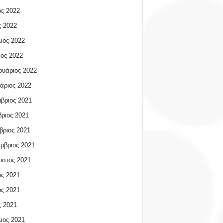
ος 2022
 2022
ιος 2022
ος 2022
υάριος 2022
άριος 2022
βριος 2021
ριος 2021
βριος 2021
μβριος 2021
υστος 2021
ος 2021
ος 2021
 2021
ιος 2021