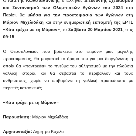
Ο
Λάμπης Κωνσταντινίδης
, ο Έλληνας
Διευθυντής Σχεδιασμού
και Συντονισμού των Ολυμπιακών Αγώνων του 2024
στο
Παρίσι, θα μιλήσει
για την προετοιμασία των Αγώνων
στη
Μάριον Μιχελιδάκη
και στην
ενημερωτική εκπομπή της ΕΡΤ1
«Κάτι τρέχει με τη Μάριον»
, το
Σάββατο 20 Μαρτίου 2021
, στις
09:15
.
Ο Θεσσαλονικιός που βρίσκεται στο «τιμόνι» μιας μεγάλης
προετοιμασίας, θα μοιραστεί το όραμά του για μια διοργάνωση η
οποία θα «παντρεύει» το πνεύμα του αθλητισμού με την πλούσια
γαλλική ιστορία, και θα σεβαστεί το περιβάλλον και τους
ανθρώπους, χωρίς να επιβαρύνει τη γαλλική πρωτεύουσα με
περιττές κατασκευές.
«Κάτι τρέχει με τη Μάριον»
Παρουσίαση:
Μάριον Μιχελιδάκη
Αρχισυνταξία:
Δήμητρα Κόχιλα