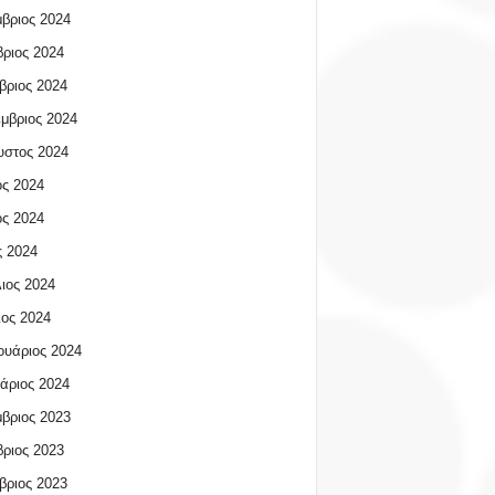
βριος 2024
ριος 2024
βριος 2024
μβριος 2024
υστος 2024
ος 2024
ος 2024
 2024
ιος 2024
ος 2024
υάριος 2024
άριος 2024
βριος 2023
ριος 2023
βριος 2023