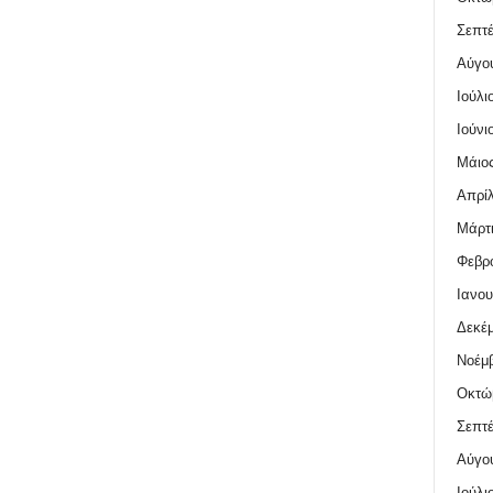
Σεπτέ
Αύγο
Ιούλι
Ιούνι
Μάιος
Απρίλ
Μάρτι
Φεβρο
Ιανου
Δεκέμ
Νοέμβ
Οκτώ
Σεπτέ
Αύγο
Ιούλι