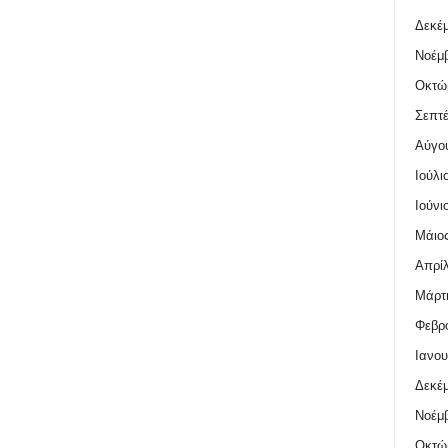
Δεκέμ
Νοέμβ
Οκτώ
Σεπτέ
Αύγο
Ιούλι
Ιούνι
Μάιος
Απρίλ
Μάρτι
Φεβρο
Ιανου
Δεκέμ
Νοέμβ
Οκτώ