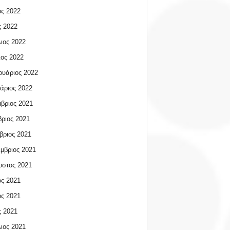
ος 2022
 2022
ιος 2022
ος 2022
υάριος 2022
άριος 2022
βριος 2021
ριος 2021
βριος 2021
μβριος 2021
υστος 2021
ος 2021
ος 2021
 2021
ιος 2021