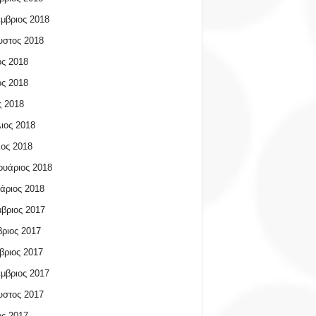
μβριος 2018
υστος 2018
ος 2018
ος 2018
 2018
ιος 2018
ος 2018
υάριος 2018
άριος 2018
βριος 2017
ριος 2017
βριος 2017
μβριος 2017
υστος 2017
ος 2017