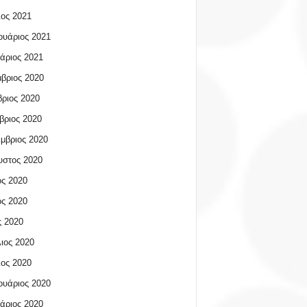
ος 2021
υάριος 2021
άριος 2021
βριος 2020
ριος 2020
βριος 2020
μβριος 2020
υστος 2020
ος 2020
ος 2020
 2020
ιος 2020
ος 2020
υάριος 2020
άριος 2020