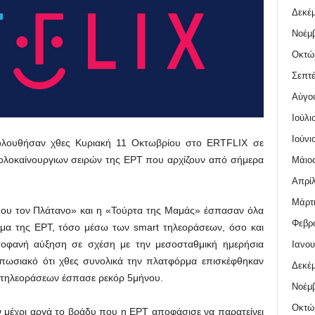
Δεκέμ
Νοέμβ
Οκτώ
Σεπτέ
Αύγο
Ιούλι
Ιούνι
ολουθήσαν χθες Κυριακή 11 Οκτωβρίου στο ERTFLIX σε
 ολοκαίνουργιων σειρών της ΕΡΤ που αρχίζουν από σήμερα
Μάιος
Απρίλ
Μάρτι
 μου τον Πλάτανο» και η «Τούρτα της Μαμάς» έσπασαν όλα
Φεβρο
μα της ΕΡΤ, τόσο μέσω των smart τηλεοράσεων, όσο και
φανή αύξηση σε σχέση με την μεσοσταθμική ημερήσια
Ιανου
υπωσιακό ότι χθες συνολικά την πλατφόρμα επισκέφθηκαν
Δεκέμ
 τηλεοράσεων έσπασε ρεκόρ 5μήνου.
Νοέμβ
Οκτώ
ν μέχρι αργά το βράδυ που η ΕΡΤ αποφάσισε να παρατείνει