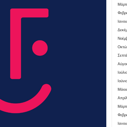
Μάρτι
Φεβρο
Ιανου
Δεκέμ
Νοέμβ
Οκτώ
Σεπτέ
Αύγο
Ιούλι
Ιούνι
Μάιος
Απρίλ
Μάρτι
Φεβρο
Ιανου