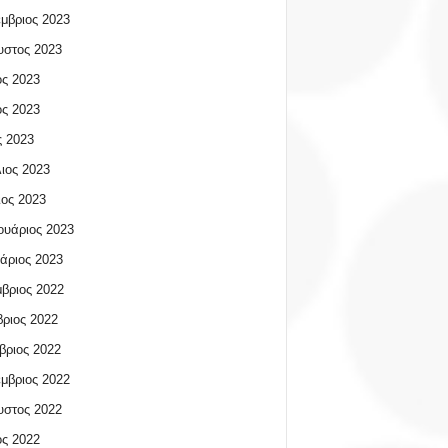
μβριος 2023
υστος 2023
ος 2023
ος 2023
 2023
ιος 2023
ος 2023
υάριος 2023
άριος 2023
βριος 2022
ριος 2022
βριος 2022
μβριος 2022
υστος 2022
ος 2022