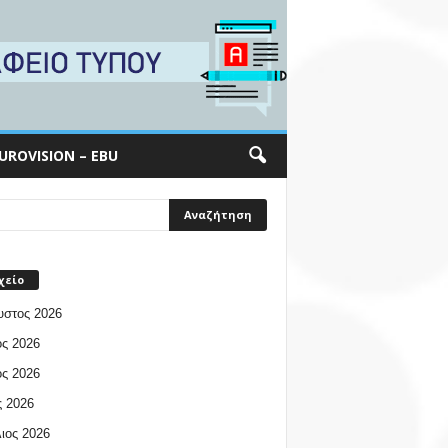
UROVISION – EBU
χείο
υστος 2026
ος 2026
ος 2026
 2026
ιος 2026