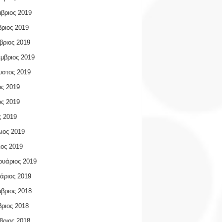
βριος 2019
ριος 2019
βριος 2019
μβριος 2019
υστος 2019
ος 2019
ος 2019
 2019
ιος 2019
ος 2019
υάριος 2019
άριος 2019
βριος 2018
ριος 2018
βριος 2018