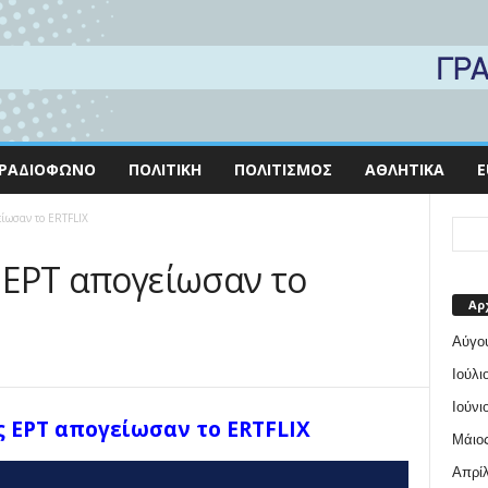
ΡΑΔΙΌΦΩΝΟ
ΠΟΛΙΤΙΚΉ
ΠΟΛΙΤΙΣΜΌΣ
ΑΘΛΗΤΙΚΆ
E
είωσαν το ERTFLIX
ς ΕΡΤ απογείωσαν το
Αρ
Αύγο
Ιούλι
Ιούνι
ης ΕΡΤ απογείωσαν το ERTFLIX
Μάιος
Απρίλ