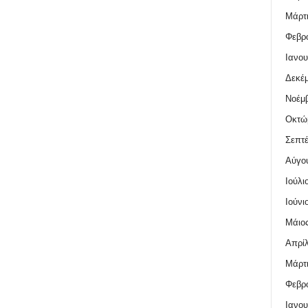
Μάρτι
Φεβρο
Ιανου
Δεκέμ
Νοέμβ
Οκτώ
Σεπτέ
Αύγο
Ιούλι
Ιούνι
Μάιος
Απρίλ
Μάρτι
Φεβρο
Ιανου