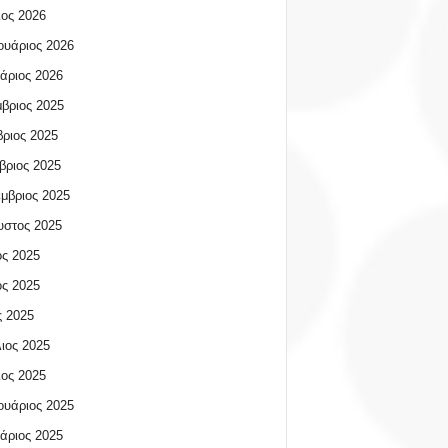
ος 2026
υάριος 2026
άριος 2026
βριος 2025
ριος 2025
βριος 2025
μβριος 2025
υστος 2025
ος 2025
ος 2025
 2025
ιος 2025
ος 2025
υάριος 2025
άριος 2025