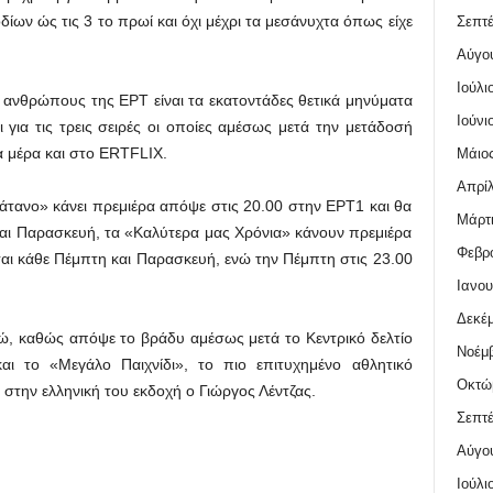
ων ώς τις 3 το πρωί και όχι μέχρι τα μεσάνυχτα όπως είχε
Σεπτέ
Αύγο
Ιούλι
υς ανθρώπους της ΕΡΤ είναι τα εκατοντάδες θετικά μηνύματα
Ιούνι
 για τις τρεις σειρές οι οποίες αμέσως μετά την μετάδοσή
α μέρα και στο ERΤFLIX.
Μάιος
Απρίλ
λάτανο» κάνει πρεμιέρα απόψε στις 20.00 στην ΕΡΤ1 και θα
Μάρτι
αι Παρασκευή, τα «Καλύτερα μας Χρόνια» κάνουν πρεμιέρα
Φεβρο
ται κάθε Πέμπτη και Παρασκευή, ενώ την Πέμπτη στις 23.00
Ιανου
Δεκέμ
δώ, καθώς απόψε το βράδυ αμέσως μετά το Κεντρικό δελτίο
Νοέμβ
αι το «Μεγάλο Παιχνίδι», το πιο επιτυχημένο αθλητικό
Οκτώ
 στην ελληνική του εκδοχή ο Γιώργος Λέντζας.
Σεπτέ
Αύγο
Ιούλι