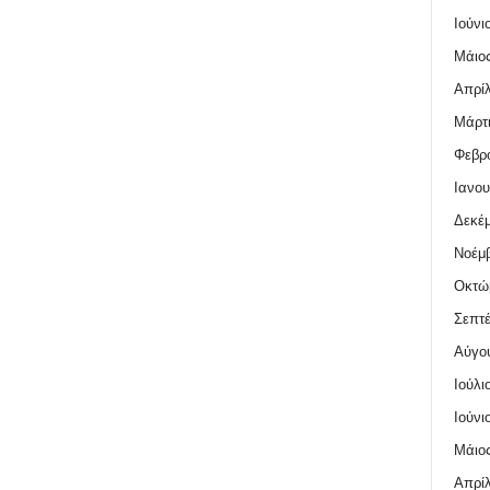
Ιούνι
Μάιος
Απρίλ
Μάρτι
Φεβρο
Ιανου
Δεκέμ
Νοέμβ
Οκτώ
Σεπτέ
Αύγο
Ιούλι
Ιούνι
Μάιος
Απρίλ