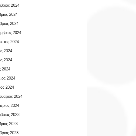
βριος 2024
ριος 2024
βριος 2024
μβριος 2024
υστος 2024
ος 2024
ος 2024
 2024
ιος 2024
ος 2024
υάριος 2024
άριος 2024
βριος 2023
ριος 2023
βριος 2023