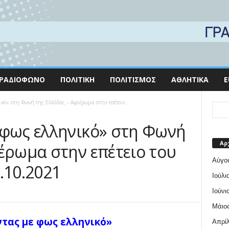
ΡΑΔΙΌΦΩΝΟ
ΠΟΛΙΤΙΚΉ
ΠΟΛΙΤΙΣΜΌΣ
ΑΘΛΗΤΙΚΆ
E
ικό» στη Φωνή της Ελλάδας – Αφιέρωμα στην επέτειο...
 φως ελληνικό» στη Φωνή
Αρ
ιέρωμα στην επέτειο του
Αύγο
.10.2021
Ιούλι
Ιούνι
Μάιος
τας με φως ελληνικό»
Απρίλ