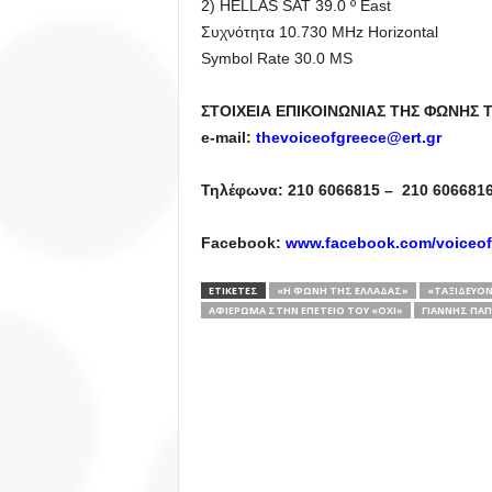
2) HELLAS SAT 39.0 º East
Συχνότητα 10.730 MHz Horizontal
Symbol Rate 30.0 MS
ΣΤΟΙΧΕΙΑ ΕΠΙΚΟΙΝΩΝΙΑΣ ΤΗΣ ΦΩΝΗΣ 
e-mail:
thevoiceofgreece@ert.gr
Τηλέφωνα: 210 6066815 – 210 6066816
Facebook:
www.facebook.com/voiceofg
ΕΤΙΚΕΤΕΣ
«Η ΦΩΝΉ ΤΗΣ ΕΛΛΆΔΑΣ»
«ΤΑΞΙΔΕΎΟΝ
ΑΦΙΈΡΩΜΑ ΣΤΗΝ ΕΠΈΤΕΙΟ ΤΟΥ «ΟΧΙ»
ΓΙΆΝΝΗΣ ΠΑ