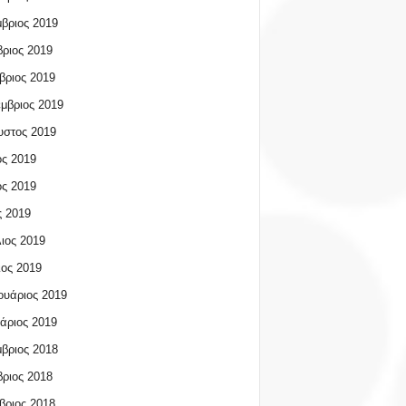
βριος 2019
ριος 2019
βριος 2019
μβριος 2019
υστος 2019
ος 2019
ος 2019
 2019
ιος 2019
ος 2019
υάριος 2019
άριος 2019
βριος 2018
ριος 2018
βριος 2018