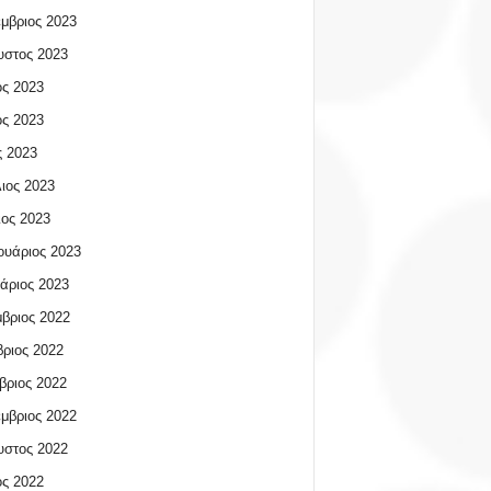
μβριος 2023
υστος 2023
ος 2023
ος 2023
 2023
ιος 2023
ος 2023
υάριος 2023
άριος 2023
βριος 2022
ριος 2022
βριος 2022
μβριος 2022
υστος 2022
ος 2022