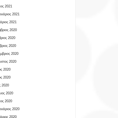
ος 2021
υάριος 2021
άριος 2021
βριος 2020
ριος 2020
βριος 2020
μβριος 2020
υστος 2020
ος 2020
ος 2020
 2020
ιος 2020
ος 2020
υάριος 2020
άριος 2020