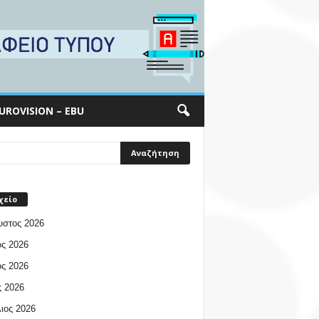
UROVISION – EBU
χείο
υστος 2026
ος 2026
ος 2026
 2026
ιος 2026