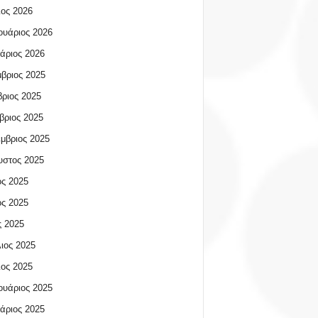
ος 2026
υάριος 2026
άριος 2026
βριος 2025
ριος 2025
βριος 2025
μβριος 2025
υστος 2025
ος 2025
ος 2025
 2025
ιος 2025
ος 2025
υάριος 2025
άριος 2025