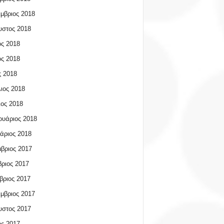
μβριος 2018
υστος 2018
ος 2018
ος 2018
 2018
ιος 2018
ος 2018
υάριος 2018
άριος 2018
βριος 2017
ριος 2017
βριος 2017
μβριος 2017
υστος 2017
ος 2017