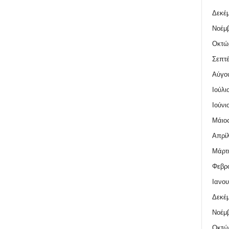
Δεκέμ
Νοέμβ
Οκτώ
Σεπτέ
Αύγο
Ιούλι
Ιούνι
Μάιος
Απρίλ
Μάρτι
Φεβρο
Ιανου
Δεκέμ
Νοέμβ
Οκτώ