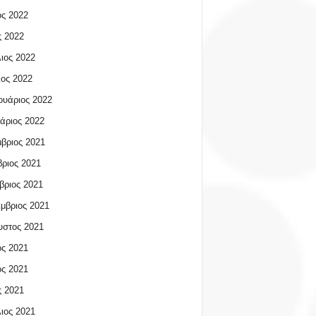
ος 2022
 2022
ιος 2022
ος 2022
υάριος 2022
άριος 2022
βριος 2021
ριος 2021
βριος 2021
μβριος 2021
υστος 2021
ος 2021
ος 2021
 2021
ιος 2021