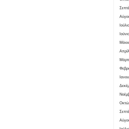
Σεπτέ
Αύγο
Ιούλι
Ιούνι
Μάιος
Απρίλ
Μάρτι
Φεβρο
Ιανου
Δεκέμ
Νοέμβ
Οκτώ
Σεπτέ
Αύγο
Ιούλι