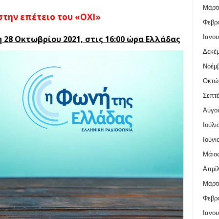
Μάρτι
την επέτειο του «ΟΧΙ»
Φεβρο
Ιανου
 28 Οκτωβρίου 2021, στις 16:00 ώρα Ελλάδας
Δεκέμ
Νοέμβ
Οκτώ
Σεπτέ
Αύγο
Ιούλι
Ιούνι
Μάιος
Απρίλ
Μάρτι
Φεβρο
Ιανου