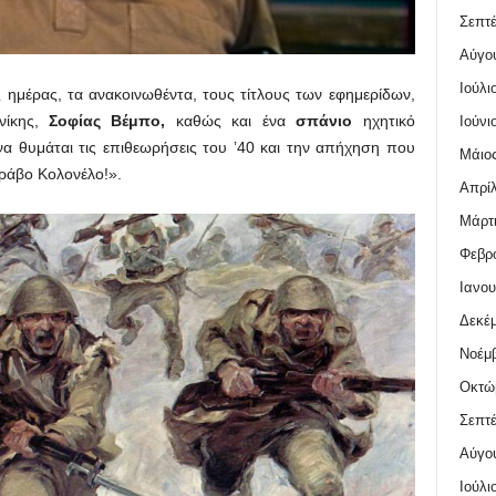
Σεπτέ
Αύγο
Ιούλι
ς ημέρας, τα ανακοινωθέντα, τους τίτλους των εφημερίδων,
νίκης,
Σοφίας Βέμπο,
καθώς και ένα
σπάνιο
ηχητικό
Ιούνι
α θυμάται τις επιθεωρήσεις του ’40 και την απήχηση που
Μάιος
ράβο Κολονέλο!».
Απρίλ
Μάρτι
Φεβρο
Ιανου
Δεκέμ
Νοέμβ
Οκτώ
Σεπτέ
Αύγο
Ιούλι