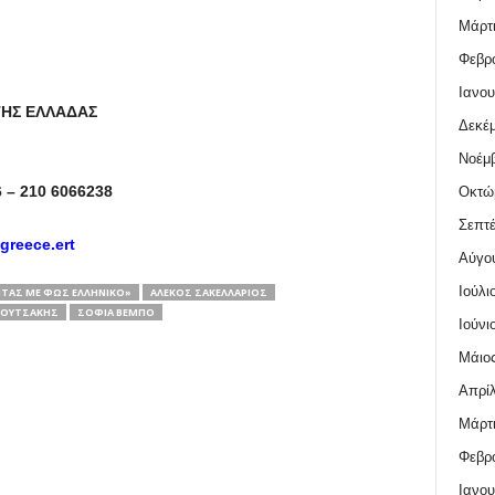
Μάρτι
Φεβρο
Ιανου
ΤΗΣ ΕΛΛΑΔΑΣ
Δεκέμ
Νοέμβ
 – 210 6066238
Οκτώ
Σεπτέ
reece.ert
Αύγο
Ιούλι
ΤΑΣ ΜΕ ΦΩΣ ΕΛΛΗΝΙΚΌ»
ΑΛΈΚΟΣ ΣΑΚΕΛΛΆΡΙΟΣ
ΠΟΥΤΣΆΚΗΣ
ΣΟΦΊΑ ΒΈΜΠΟ
Ιούνι
Μάιος
Απρίλ
Μάρτι
Φεβρο
Ιανου