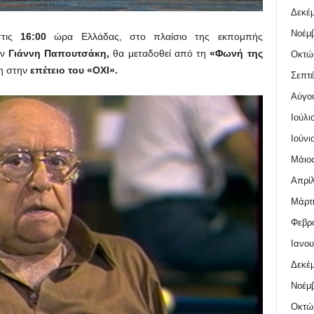
Δεκέμ
Νοέμβ
στις
16:00
ώρα Ελλάδας, στο πλαίσιο της εκπομπής
ον
Γιάννη Παπουτσάκη,
θα μεταδοθεί από τη
«Φωνή της
Οκτώ
η στην
επέτειο του «ΟΧΙ».
Σεπτέ
Αύγο
Ιούλι
Ιούνι
Μάιος
Απρίλ
Μάρτι
Φεβρο
Ιανου
Δεκέμ
Νοέμβ
Οκτώ