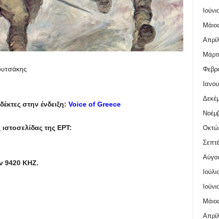
Ιούνι
Μάιος
Απρίλ
Μάρτι
ουτσάκης
Φεβρο
Ιανου
Δεκέμ
έκτες στην ένδειξη:
Voice of Greece
Νοέμβ
 ιστοσελίδας της ΕΡΤ:
Οκτώ
Σεπτέ
Αύγο
ν 9420 ΚΗΖ.
Ιούλι
Ιούνι
Μάιος
Απρίλ