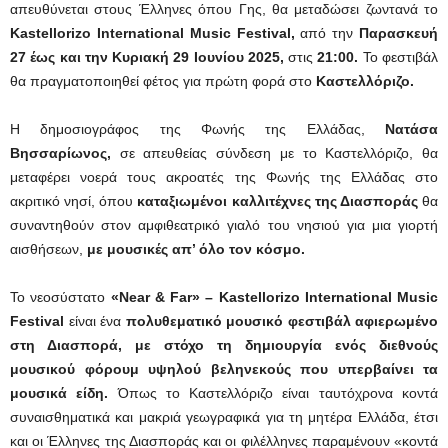
απευθύνεται στους Έλληνες όπου Γης, θα μεταδώσει ζωντανά το
Kastellorizo International Music Festival,
από την
Παρασκευή
27 έως και την Κυριακή 29 Ιουνίου 2025,
στις
21:00.
Το φεστιβάλ
θα πραγματοποιηθεί φέτος για πρώτη φορά στο
Καστελλόριζο.
Η δημοσιογράφος της Φωνής της Ελλάδας,
Νατάσα
Βησσαρίωνος,
σε απευθείας σύνδεση με το Καστελλόριζο, θα
μεταφέρει νοερά τους ακροατές της Φωνής της Ελλάδας στο
ακριτικό νησί, όπου
καταξιωμένοι καλλιτέχνες της Διασποράς
θα
συναντηθούν στον αμφιθεατρικό γιαλό του νησιού για μια γιορτή
αισθήσεων,
με μουσικές απ’ όλο τον κόσμο.
Το νεοσύστατο
«Near
&
Far» –
Kastellorizo
International
Music
Festival
είναι ένα
πολυθεματικό μουσικό φεστιβάλ αφιερωμένο
στη Διασπορά, με στόχο τη δημιουργία ενός διεθνούς
μουσικού φόρουμ υψηλού βεληνεκούς που υπερβαίνει τα
μουσικά είδη.
Όπως το Καστελλόριζο είναι ταυτόχρονα κοντά
συναισθηματικά και μακριά γεωγραφικά για τη μητέρα Ελλάδα, έτσι
και οι Έλληνες της Διασποράς και οι φιλέλληνες παραμένουν «κοντά