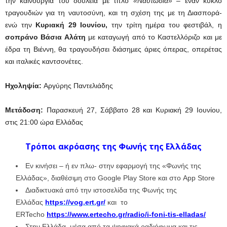
την καινούργια του δουλειά με τίτλο
«Ναυτωδία»
– έναν κύκλο
τραγουδιών για τη ναυτοσύνη, και τη σχέση της με τη Διασπορά-
ενώ την
Κυριακή 29 Ιουνίου,
την τρίτη ημέρα του φεστιβάλ, η
σοπράνο
B
άσια Αλάτη
με καταγωγή από το Καστελλόριζο και με
έδρα τη Βιέννη, θα τραγουδήσει διάσηµες άριες όπερας, οπερέτας
και ιταλικές καντσονέτες.
Ηχοληψία:
Αργύρης Παντελιάδης
Μετάδοση:
Παρασκευή 27, Σάββατο 28 και Κυριακή 29 Ιουνίου,
στις 21:00 ώρα Ελλάδας
Τρόποι ακρόασης της Φωνής της Ελλάδας
Εν κινήσει – ή εν πλω- στην εφαρμογή της «Φωνής της
Ελλάδας», διαθέσιμη στο Google Play Store και στο App Store
Διαδικτυακά από την ιστοσελίδα της Φωνής της
Ελλάδας
https://vog.ert.gr/
και το
ERTecho
https://www.ertecho.gr/radio/i-foni-tis-elladas/
Στην Ελλάδα, μέσα από τα ψηφιακά ραδιόφωνα και τις