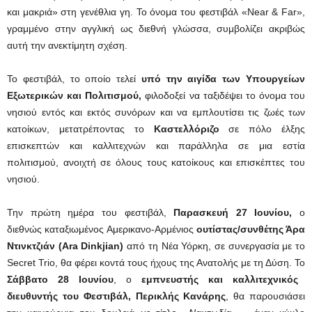
και μακριά» στη γενέθλια γη. Το όνομα του φεστιβάλ «Near & Far»,
γραμμένο στην αγγλική ως διεθνή γλώσσα, συμβολίζει ακριβώς
αυτή την ανεκτίμητη σχέση.
Το φεστιβάλ, το οποίο τελεί
υπό την αιγίδα των Υπουργείων
Εξωτερικών και Πολιτισμού,
φιλοδοξεί να ταξιδέψει το όνομα του
νησιού εντός και εκτός συνόρων και να εμπλουτίσει τις ζωές των
κατοίκων, μετατρέποντας το
Καστελλόριζο
σε πόλο έλξης
επισκεπτών και καλλιτεχνών και παράλληλα σε μια εστία
πολιτισμού, ανοιχτή σε όλους τους κατοίκους και επισκέπτες του
νησιού.
Την πρώτη ημέρα του φεστιβάλ,
Παρασκευή 27 Ιουνίου,
ο
διεθνώς καταξιωμένος Αμερικανο-Αρμένιος
ουτίστας/συνθέτης Άρα
Ντινκτζιάν (
Ara
Dinkjian
)
από τη Νέα Υόρκη, σε συνεργασία με το
Secret Trio, θα φέρει κοντά τους ήχους της Ανατολής με τη Δύση. Το
Σάββατο 28 Ιουνίου
, ο
εμπνευστής και καλλιτεχνικός
διευθυντής του Φεστιβάλ, Περικλής Κανάρης
, θα παρουσιάσει