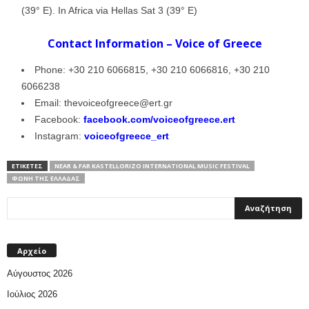
(39° E). In Africa via Hellas Sat 3 (39° E)
Contact Information – Voice of Greece
Phone: +30 210 6066815, +30 210 6066816, +30 210
6066238
Email: thevoiceofgreece@ert.gr
Facebook:
facebook.com/voiceofgreece.ert
Instagram:
voiceofgreece_ert
ΕΤΙΚΕΤΕΣ
NEAR & FAR KASTELLORIZO INTERNATIONAL MUSIC FESTIVAL
ΦΩΝΗ ΤΗΣ ΕΛΛΑΔΑΣ
Αρχείο
Αύγουστος 2026
Ιούλιος 2026