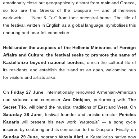
emotionally close but geographically distant from mainland Greece,
so too are the Greeks of the Diaspora — and philhellenes
worldwide — “Near & Far” from their ancestral home. The title of
the festival, written in English as a global language, symbolises this
enduring and heartfelt connection.
Held under the auspices of the Hellenic Ministries of Foreign
Affairs and Culture, the festival seeks to promote the name of
Kastellorizo beyond national borders
, enrich the cultural life of
its residents, and establish the island as an open, welcoming hub
for visitors and artists alike.
On
Friday 27 June
, internationally renowned Armenian-American
oud virtuoso and composer
Ara Dinkjian
, performing with
The
Secret Trio
, will blend the musical traditions of East and West. On
Saturday 28 June
, festival founder and artistic director
Pericles
Kanaris
will present his new work
“Nautodia”
— a song cycle
inspired by seafaring and its connection to the Diaspora. Finally, on
Sunday 29 June
, soprano
Vassia Alati
, a Kastellorizo native now