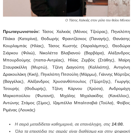
Ο Τάσος Χαλκιάς στον ρόλο του θείου Μένιου
Πρωταγωνιστούν:
Τάσος Χαλκιάς (Μένιος Τζούρας), Πηνελόπη
Πλάκα (Κατερίνα), Θοδωρής Φραντζέσκος (Παναγής), Θανάσης
Κουρλαμπάς (Ηλίας), Τάσος Κωστής (Χαραλάμπης), Θεοδώρα
Σιάρκου (Φιλιώ), Νικολέττα Βλαβιανού (Βαρβάρα), Αλέξανδρος
Μπουρδούμης (παπα-Αντρέας), Ηλίας Ζερβός (Στάθης), Μαίρη
Σταυρακέλλη (Μυρτώ), Τζένη Διαγούπη (Καλλιόπη), Αντιγόνη
Δρακουλάκη (Κική), Πηνελόπη Πιτσούλη (Μάρμω), Γιάννης Μόρτζος
(Βαγγέλας), Αλέξανδρος Χρυσανθόπουλος (Τζώρτζης), Γιωργής
Τσουρής (Θοδωρής), Τζένη Κάρνου (Χρύσα), Ανδρομάχη
Μαρκοπούλου (Φωτεινή), Μιχάλης Μιχαλακίδης (Κανέλλος),
Αντώνης Στάμος (Σίμος), Ιζαμπέλλα Μπαλτσαβιά (Τούλα), Φοίβος
Ριμένας (Λουκάς)
Η σειρά μεταδίδεται καθημερινά, σε επανάληψη, στις
14:00.
Ό
λα τα επεισόδια της σειράς είναι διαθέσιμα και στην ψηφιακή