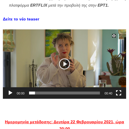
πλατφόρμα
ERTFLIX
μετά την προβολή της στην
ΕΡΤ1.
Δείτε το νέο teaser
Πρόγραμμα
Αναπαραγωγής
Βίντεο
00:00
00:40
Ημερομηνία μετάδοσης: Δευτέρα 22
Φεβρουαρίου
2021, ώρα
20:00