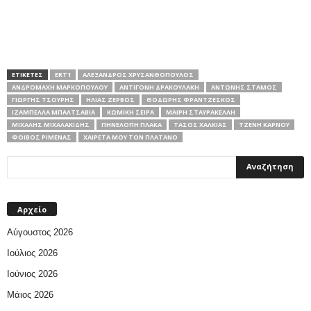
ΕΤΙΚΕΤΕΣ
ERT1
ΑΛΈΞΑΝΔΡΟΣ ΧΡΥΣΑΝΘΌΠΟΥΛΟΣ
ΑΝΔΡΟΜΆΧΗ ΜΑΡΚΟΠΟΎΛΟΥ
ΑΝΤΙΓΌΝΗ ΔΡΑΚΟΥΛΆΚΗ
ΑΝΤΏΝΗΣ ΣΤΆΜΟΣ
ΓΙΩΡΓΉΣ ΤΣΟΥΡΉΣ
ΗΛΊΑΣ ΖΕΡΒΌΣ
ΘΟΔΩΡΉΣ ΦΡΑΝΤΖΈΣΚΟΣ
ΙΖΑΜΠΈΛΛΑ ΜΠΑΛΤΣΑΒΙΆ
ΚΩΜΙΚΉ ΣΕΙΡΆ
ΜΑΊΡΗ ΣΤΑΥΡΑΚΈΛΛΗ
ΜΙΧΆΛΗΣ ΜΙΧΑΛΑΚΊΔΗΣ
ΠΗΝΕΛΌΠΗ ΠΛΆΚΑ
ΤΆΣΟΣ ΧΑΛΚΙΆΣ
ΤΖΈΝΗ ΚΆΡΝΟΥ
ΦΟΊΒΟΣ ΡΙΜΈΝΑΣ
ΧΑΙΡΈΤΑ ΜΟΥ ΤΟΝ ΠΛΆΤΑΝΟ
Αρχείο
Αύγουστος 2026
Ιούλιος 2026
Ιούνιος 2026
Μάιος 2026