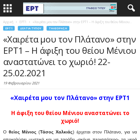
Αρχική
EΡΤ1
«Χαιρέτα μου τον Πλάτανο» στην ΕΡΤ1 – Η άφιξη του θείου Μένιου...
EΡΤ1
ΔΕΛΤΊΑ ΤΎΠΟΥ
ΤΗΛΕΌΡΑΣΗ
«Χαιρέτα μου τον Πλάτανο» στην
ΕΡΤ1 – Η άφιξη του θείου Μένιου
αναστατώνει το χωριό! 22-
25.02.2021
19 Φεβρουαρίου 2021
«Χαιρέτα μου τον Πλάτανο» στην ΕΡΤ1
Η άφιξη του θείου Μένιου αναστατώνει το
χωριό!
Ο
θείος Μένιος
(
Τάσος Χαλκιάς
) έρχεται στον Πλάτανο, για να
αποκαλύψει μυστικά και να ταράξει -ακόμη περισσότερο- τα νερά