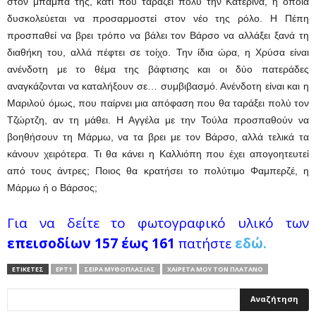
στον μπαμπά της, κάτι που ταράζει πολύ την Κατερίνα, η οποία
δυσκολεύεται να προσαρμοστεί στον νέο της ρόλο. Η Πέπη
προσπαθεί να βρει τρόπο να βάλει τον Βάρσο να αλλάξει ξανά τη
διαθήκη του, αλλά πέφτει σε τοίχο. Την ίδια ώρα, η Χρύσα είναι
ανένδοτη με το θέμα της βάφτισης και οι δύο πατεράδες
αναγκάζονται να καταλήξουν σε… συμβιβασμό. Ανένδοτη είναι και η
Μαριλού όμως, που παίρνει μια απόφαση που θα ταράξει πολύ τον
Τζώρτζη, αν τη μάθει. Η Αγγέλα με την Τούλα προσπαθούν να
βοηθήσουν τη Μάρμω, να τα βρει με τον Βάρσο, αλλά τελικά τα
κάνουν χειρότερα. Τι θα κάνει η Καλλιόπη που έχει απογοητευτεί
από τους άντρες; Ποιος θα κρατήσει το πολύτιμο Φαμπερζέ, η
Μάρμω ή ο Βάρσος;
Για να δείτε το φωτογραφικό υλικό των
επεισοδίων 157 έως 161
πατήστε
εδώ.
ΕΤΙΚΕΤΕΣ
ΕΡΤ1
ΣΕΙΡΆ ΜΥΘΟΠΛΑΣΊΑΣ
ΧΑΙΡΈΤΑ ΜΟΥ ΤΟΝ ΠΛΆΤΑΝΟ