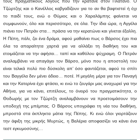
τους πραγματικούς λόγους που την κρατάνε στον Πλάτανο. Ο
Τζώρτζης και ο Κανέλλος καβγαδίζουν για το αν θα βαφτιστεί ή όχι
το παιδί τους, ενώ ο Θύμιος και ο Χαραλάμπης φαίνεται να
συμφωνούν, όλο και περισσότερο, σε όλα. Την ίδια ώρα, η Αγγέλα
πιάνει τον Πετράν στα… πράσα να την κερατώνει και γίνεται έξαλλη.
Η Πέπη, πάλι, ζει ένα δράμα, αφού μαθαίνει πως ο Βάρσος έχει πια
όλα τα απαραίτητα χαρτιά για να αλλάξει τη διαθήκη του και
ετοιμάζεται να την αφήσει… ταπί και καθόλου ψύχραιμη. Ο Πετράν
αναλαμβάνει να απαγάγει τον Βάρσο, μόνο που η αποστολή του
είναι τελικά πολύ πιο δύσκολη απ’ όσο φαντάζεται, αφού το σπίτι
του Βαγγέλα δεν μένει άδειο… ποτέ. Η μεγάλη μέρα για τον Παναγή
και την Κατερίνα έχει φτάσει, κι ενώ το ζευγάρι μας αναχωρεί για την
Αθήνα, για να κάνει, επιτέλους, το όνειρό του πραγματικότητα, ο
Θοδωρής με τον Τζώρτζη αναλαμβάνουν να προετοιμάσουν την
υποδοχή της μπέμπας. Ο Βάρσος υπογράφει τη νέα του διαθήκη,
μπροστά στα έκπληκτα μάτια της Πέπης. Κι ενώ όλοι γιορτάζουν
την άφιξη της μικρής Μυρτώς, η Βαλέρια αποφασίζει να κάνει ένα
τεστ εγκυμοσύνης…