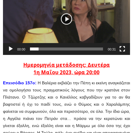
Βίντεο
00:00
00:31
Ημερομηνία μετάδοσης: Δευτέρα
1η
Μαΐου
2023, ώρα 20:00
Επεισόδιο 157ο:
Η Βαλέρια εκβιάζει την Πέπη κι εκείνη αναγκάζεται
να ομολογήσει τους πραγματικούς λόγους που την κρατάνε στον
Πλάτανο. Ο Τζώρτζης και ο Κανέλλος καβγαδίζουν για το αν θα
βαφτιστεί ή όχι το παιδί τους, ενώ ο Θύμιος και ο Χαραλάμπης
φαίνεται να συμφωνούν, όλο και περισσότερο, σε όλα. Την ίδια ώρα,
η Αγγέλα πιάνει τον Πετράν στα… πράσα να την κερατώνει και
γίνεται έξαλλη, ενώ έξαλλη είναι και η Μάρμω με όλα όσα της έχει
σούρει ο Βάρσος. Η Τούλα, πάλι, έχει σχέδιο και είναι αποφασισμένη