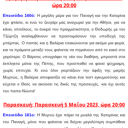
ώρα 20:00
Επεισόδιο 160ό:
Η μεγάλη μέρα για τον Παναγή και την Κατερίνα
έχει φτάσει, κι ενώ το ζευγάρι μας αναχωρεί για την Αθήνα, για να
κάνει, επιτέλους, το όνειρό του πραγματικότητα, ο Θοδωρής με τον
Τζώρτζη αναλαμβάνουν να προετοιμάσουν την υποδοχή της
μπέμπας. Ο παπάς και η Βαλέρια τσακώνονται για ακόμα μια φορά,
και τα πράματα μεταξύ τους φαίνεται να πηγαίνουν από το κακό στο
χειρότερο. Ο Βάρσος υπογράφει τη νέα του διαθήκη, μπροστά στα
έκπληκτα μάτια της Πέπης, που προσπαθεί να φανεί ψύχραιμη,
χωρίς επιτυχία. Κι ενώ όλοι γιορτάζουν την άφιξη της μικρής
Μυρτώς, η Βαλέρια αποφασίζει να κάνει ένα τεστ εγκυμοσύνης και
εύχεται ο Θεός να ακούσει τις δικές της προσευχές, και όχι αυτές
του παπα-Νώντα!
Παρασκευή: Παρασκευή 5
Μαΐου
2023, ώρα 20:00
Eπεισόδιο 161ο:
Η Μυρτώ έχει πάρει τα μυαλά της Κατερίνας και
του Παναγή, μόνο που φαίνεται να δείχνει μεγαλύτερη συμπάθεια