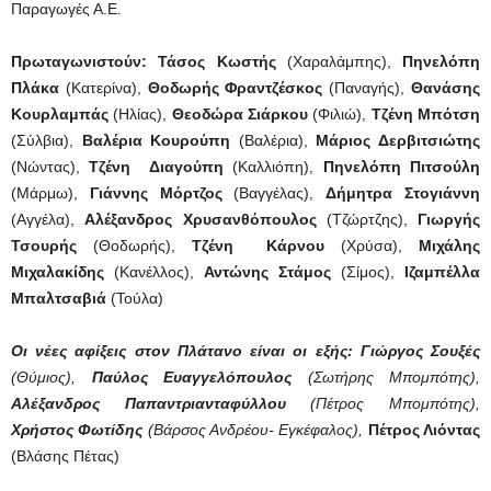
Παραγωγές Α.Ε.
Πρωταγωνιστούν: Τάσος Κωστής
(Χαραλάμπης),
Πηνελόπη
Πλάκα
(Κατερίνα),
Θοδωρής Φραντζέσκος
(Παναγής),
Θανάσης
Κουρλαμπάς
(Ηλίας),
Θεοδώρα Σιάρκου
(Φιλιώ),
Τζένη Μπότση
(Σύλβια),
Βαλέρια Κουρούπη
(Βαλέρια),
Μάριος Δερβιτσιώτης
(Νώντας),
Τζένη Διαγούπη
(Καλλιόπη),
Πηνελόπη Πιτσούλη
(Μάρμω),
Γιάννης Μόρτζος
(Βαγγέλας),
Δήμητρα Στογιάννη
(Αγγέλα),
Αλέξανδρος Χρυσανθόπουλος
(Τζώρτζης),
Γιωργής
Τσουρής
(Θοδωρής),
Τζένη Κάρνου
(Χρύσα),
Μιχάλης
Μιχαλακίδης
(Κανέλλος),
Αντώνης Στάμος
(Σίμος),
Ιζαμπέλλα
Μπαλτσαβιά
(Τούλα)
Οι νέες αφίξεις στον Πλάτανο είναι οι εξής:
Γιώργος Σουξές
(Θύμιος),
Παύλος Ευαγγελόπουλος
(Σωτήρης Μπομπότης),
Αλέξανδρος Παπαντριανταφύλλου
(Πέτρος Μπομπότης),
Χρήστος Φωτίδης
(Βάρσος Ανδρέου- Εγκέφαλος),
Πέτρος Λιόντας
(Βλάσης Πέτας)