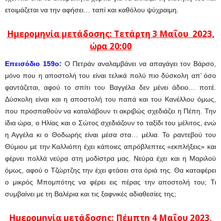
ετοιμάζεται να την αφήσει… ταπί και καθόλου ψύχραιμη.
Ημερομηνία μετάδοσης: Τετάρτη 3
Μαΐου
2023,
ώρα 20:00
Επεισόδιο 159ο:
Ο Πετράν αναλαμβάνει να απαγάγει τον Βάρσο,
μόνο που η αποστολή του είναι τελικά πολύ πιο δύσκολη απ’ όσο
φαντάζεται, αφού το σπίτι του Βαγγέλα δεν μένει άδειο… ποτέ.
Δύσκολη είναι και η αποστολή του παπά και του Κανέλλου όμως,
που προσπαθούν να καταλάβουν τι ακριβώς σχεδιάζει η Πέπη. Την
ίδια ώρα, ο Ηλίας και ο Σώτος σχεδιάζουν το ταξίδι του μέλιτος, ενώ
η Αγγέλα κι ο Θοδωρής είναι μέσα στα… μέλια. Το ραντεβού του
Θύμιου με την Καλλιόπη έχει κάποιες απρόβλεπτες «εκπλήξεις» και
φέρνει πολλά νεύρα στη μοδίστρα μας. Νεύρα έχει και η Μαριλού
όμως, αφού ο Τζώρτζης την έχει φτάσει στα όριά της. Θα καταφέρει
ο μικρός Μπομπότης να φέρει εις πέρας την αποστολή του; Τι
συμβαίνει με τη Βαλέρια και τις ξαφνικές αδιαθεσίες της;
Ημερομηνία μετάδοσης: Πέμπτη 4
Μαΐου
2023,