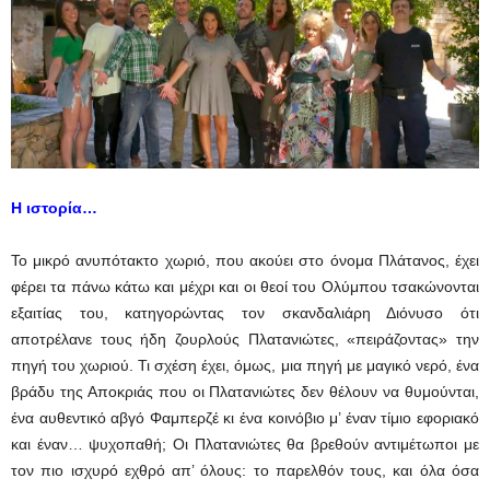
Η ιστορία…
Το μικρό ανυπότακτο χωριό, που ακούει στο όνομα Πλάτανος, έχει
φέρει τα πάνω κάτω και μέχρι και οι θεοί του Ολύμπου τσακώνονται
εξαιτίας του, κατηγορώντας τον σκανδαλιάρη Διόνυσο ότι
αποτρέλανε τους ήδη ζουρλούς Πλατανιώτες, «πειράζοντας» την
πηγή του χωριού. Τι σχέση έχει, όμως, μια πηγή με μαγικό νερό, ένα
βράδυ της Αποκριάς που οι Πλατανιώτες δεν θέλουν να θυμούνται,
ένα αυθεντικό αβγό Φαμπερζέ κι ένα κοινόβιο μ’ έναν τίμιο εφοριακό
και έναν… ψυχοπαθή; Οι Πλατανιώτες θα βρεθούν αντιμέτωποι με
τον πιο ισχυρό εχθρό απ’ όλους: το παρελθόν τους, και όλα όσα