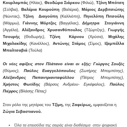
Κουρλαμπάς
(Ηλίας),
Θεοδώρα Σιάρκου
(Φιλιώ),
Τζένη Μπότση
(Σύλβια),
Βαλέρια Κουρούπη
(Βαλέρια),
Μάριος Δερβιτσιώτης
(Νώντας),
Τζένη Διαγούπη
(Καλλιόπη),
Πηνελόπη Πιτσούλη
(Μάρμω),
Γιάννης Μόρτζος
(Βαγγέλας),
Δήμητρα Στογιάννη
(Αγγέλα),
Αλέξανδρος Χρυσανθόπουλος
(Τζώρτζης),
Γιωργής
Τσουρής
(Θοδωρής),
Τζένη Κάρνου
(Χρύσα),
Μιχάλης
Μιχαλακίδης
(Κανέλλος),
Αντώνης Στάμος
(Σίμος),
Ιζαμπέλλα
Μπαλτσαβιά
(Τούλα)
Οι νέες αφίξεις στον Πλάτανο είναι οι εξής:
Γιώργος Σουξές
(Θύμιος),
Παύλος Ευαγγελόπουλος
(Σωτήρης Μπομπότης),
Αλέξανδρος Παπαντριανταφύλλου
(Πέτρος Μπομπότης),
Χρήστος Φωτίδης
(Βάρσος Ανδρέου- Εγκέφαλος),
Παύλος
Πιέρρος
(Βλάσης Πέτας)
Στον ρόλο της μητέρας του
Τζίμη,
της
Ζαφείρως,
εμφανίζεται η
Ζώγια Σεβαστιανού.
Όλα τα επεισόδια της σειράς είναι διαθέσιμα στην ψηφιακή