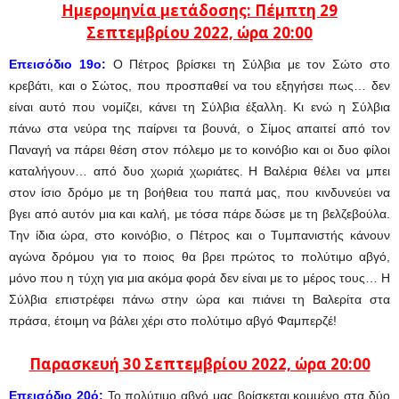
Ημερομηνία μετάδοσης: Πέμπτη 29
Σεπτεμβρίου
2022, ώρα 20:00
Επεισόδιο 19ο
:
Ο Πέτρος βρίσκει τη Σύλβια με τον Σώτο στο
κρεβάτι, και ο Σώτος, που προσπαθεί να του εξηγήσει πως… δεν
είναι αυτό που νομίζει, κάνει τη Σύλβια έξαλλη. Κι ενώ η Σύλβια
πάνω στα νεύρα της παίρνει τα βουνά, ο Σίμος απαιτεί από τον
Παναγή να πάρει θέση στον πόλεμο με το κοινόβιο και οι δυο φίλοι
καταλήγουν… από δυο χωριά χωριάτες. Η Βαλέρια θέλει να μπει
στον ίσιο δρόμο με τη βοήθεια του παπά μας, που κινδυνεύει να
βγει από αυτόν μια και καλή, με τόσα πάρε δώσε με τη βελζεβούλα.
Την ίδια ώρα, στο κοινόβιο, ο Πέτρος και ο Τυμπανιστής κάνουν
αγώνα δρόμου για το ποιος θα βρει πρώτος το πολύτιμο αβγό,
μόνο που η τύχη για μια ακόμα φορά δεν είναι με το μέρος τους… Η
Σύλβια επιστρέφει πάνω στην ώρα και πιάνει τη Βαλερίτα στα
πράσα, έτοιμη να βάλει χέρι στο πολύτιμο αβγό Φαμπερζέ!
Παρασκευή 30 Σεπτεμβρίου
2022, ώρα 20:00
Επεισόδιο 20ό:
Το πολύτιμο αβγό μας βρίσκεται κομμένο στα δύο