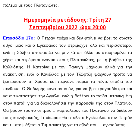
πόλεμο με τους Πλατανιώτες.
Ημερομηνία μετάδοσης: Τρίτη 27
Σεπτεμβρίου
2022, ώρα 20:00
Επεισόδιο 17ο:
Ο Πετράν τρέχει και δεν φτάνει να βρει το σωστό
αβγό, μιας και ο Εγκέφαλος τον στριμώχνει όλο και περισσότερο,
ενώ η Σύλβια αποφασίζει να μην κάτσει άλλο με σταυρωμένα τα
χέρια και στρέφεται ενάντια στους Πλατανιώτες, με τη βοήθεια της
Καλλιόπης. Η Κατερίνα με τον Παναγή ψάχνουν υλικά για την
ανακαίνιση, ενώ ο Κανέλλος με τον Τζώρτζη ψάχνουν τρόπο να
ξεπεράσουν τη Χρύσα και περνάνε παρέα τα πέντε στάδια του
πένθους. Ο Θοδωρής κάνει οντισιόν, για να βρει τραγουδίστρια και
να αντικαταστήσει την Αγγέλα, ενώ η Βαλέρια το παίζει μετανιωμένη
στον παπά, για να δικαιολογήσει την παρουσία της στον Πλάτανο.
Θα βρουν τρόπο οι τρεις… καμπαλέρος του Πλατάνου να διώξουν
τους κοινοβιακούς; Τι «δώρο» θα στείλει ο Εγκέφαλος στον Πετράν
και τι υποψιάζεται ο Τυμπανιστής για τα αβγά που… αγνοούνται;