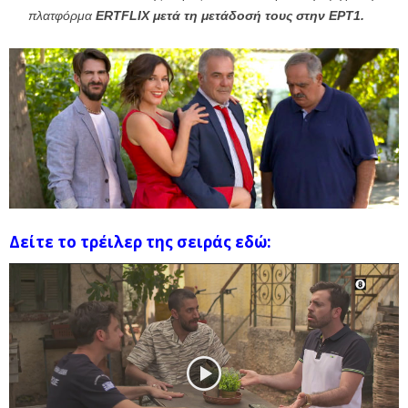
πλατφόρμα
ERTFLIX μετά τη μετάδοσή τους στην ΕΡΤ1.
Δείτε το τρέιλερ της σειράς εδώ:
Πρόγραμμα
Αναπαραγωγής
Βίντεο