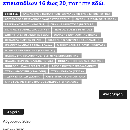
επεισοδίων 16 έως 20,
πατήστε
εδώ.
ΕΤΙΚΕΤΕΣ
ΑΛΈΞΑΝΔΡΟΣ ΠΑΠΑΝΤΡΙΑΝΤΑΦΎΛΛΟΥ (ΠΈΤΡΟΣ ΜΠΟΜΠΌΤΗΣ)
ΑΛΈΞΑΝΔΡΟΣ ΧΡΥΣΑΝΘΌΠΟΥΛΟΣ (ΤΖΏΡΤΖΗΣ)
ΑΝΤΏΝΗΣ ΣΤΆΜΟΣ (ΣΊΜΟΣ)
ΒΑΛΈΡΙΑ ΚΟΥΡΟΎΠΗ (ΒΑΛΈΡΙΑ)
ΓΙΆΝΝΗΣ ΜΌΡΤΖΟΣ (ΒΑΓΓΈΛΑΣ)
ΓΙΩΡΓΉΣ ΤΣΟΥΡΉΣ (ΘΟΔΩΡΉΣ)
ΓΙΏΡΓΟΣ ΣΟΥΞΈΣ (ΘΎΜΙΟΣ)
ΔΉΜΗΤΡΑ ΣΤΟΓΙΆΝΝΗ (ΑΓΓΈΛΑ)
ΘΑΝΆΣΗΣ ΚΟΥΡΛΑΜΠΆΣ (ΗΛΊΑΣ)
ΘΕΟΔΏΡΑ ΣΙΆΡΚΟΥ (ΦΙΛΙΏ)
ΘΟΔΩΡΉΣ ΦΡΑΝΤΖΈΣΚΟΣ (ΠΑΝΑΓΉΣ)
ΙΖΑΜΠΈΛΛΑ ΜΠΑΛΤΣΑΒΙΆ (ΤΟΎΛΑ)
ΜΆΡΙΟΣ ΔΕΡΒΙΤΣΙΏΤΗΣ (ΝΏΝΤΑΣ)
ΜΙΧΆΛΗΣ ΜΙΧΑΛΑΚΊΔΗΣ (ΚΑΝΈΛΛΟΣ)
ΠΑΎΛΟΣ ΕΥΑΓΓΕΛΌΠΟΥΛΟΣ (ΣΩΤΉΡΗΣ ΜΠΟΜΠΌΤΗΣ)
ΠΑΎΛΟΣ ΠΙΈΡΡΟΣ (ΒΛΆΣΗΣ ΠΈΤΑΣ)
ΠΗΝΕΛΌΠΗ ΠΙΤΣΟΎΛΗ (ΜΆΡΜΩ)
ΠΗΝΕΛΌΠΗ ΠΛΆΚΑ (ΚΑΤΕΡΊΝΑ)
ΤΆΣΟΣ ΚΩΣΤΉΣ (ΧΑΡΑΛΆΜΠΗΣ)
ΤΖΈΝΗ ΔΙΑΓΟΎΠΗ (ΚΑΛΛΙΌΠΗ)
ΤΖΈΝΗ ΚΆΡΝΟΥ (ΧΡΎΣΑ)
ΤΖΈΝΗ ΜΠΌΤΣΗ (ΣΎΛΒΙΑ)
ΧΑΙΡΈΤΑ ΜΟΥ ΤΟΝ ΠΛΆΤΑΝΟ
ΧΡΉΣΤΟΣ ΦΩΤΊΔΗΣ (ΒΆΡΣΟΣ ΑΝΔΡΈΟΥ- ΕΓΚΈΦΑΛΟΣ)
Αρχείο
Αύγουστος 2026