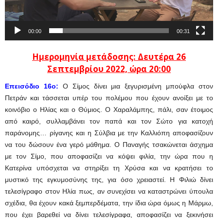
00:00
00:31
Ημερομηνία μετάδοσης: Δευτέρα 26
Σεπτεμβρίου
2022, ώρα 20:00
Επεισόδιο 16ο:
Ο Σίμος δίνει μια ξεγυρισμένη μπούφλα στον
Πετράν και τάσσεται υπέρ του πολέμου που έχουν ανοίξει με το
κοινόβιο ο Ηλίας και ο Θύμιος. Ο Χαραλάμπης, πάλι, σαν έτοιμος
από καιρό, συλλαμβάνει τον παπά και τον Σώτο για κατοχή
παράνομης… ρίγανης και η Σύλβια με την Καλλιόπη αποφασίζουν
να του δώσουν ένα γερό μάθημα. Ο Παναγής τσακώνεται άσχημα
με τον Σίμο, που αποφασίζει να κόψει φιλία, την ώρα που η
Κατερίνα υπόσχεται να στηρίξει τη Χρύσα και να κρατήσει το
μυστικό της εγκυμοσύνης της, για όσο χρειαστεί. Η Φιλιώ δίνει
τελεσίγραφο στον Ηλία πως, αν συνεχίσει να καταστρώνει ύπουλα
σχέδια, θα έχουν κακά ξεμπερδέματα, την ίδια ώρα όμως η Μάρμω,
που έχει βαρεθεί να δίνει τελεσίγραφα, αποφασίζει να ξεκινήσει