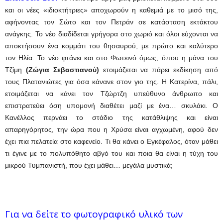
και οι νέες «ιδιοκτήτριες» αποχωρούν η καθεμιά με το μισό της,
αφήνοντας τον Σώτο και τον Πετράν σε κατάσταση εκτάκτου
ανάγκης. Το νέο διαδίδεται γρήγορα στο χωριό και όλοι εύχονται να
αποκτήσουν ένα κομμάτι του θησαυρού, με πρώτο και καλύτερο
τον Ηλία. Το νέο φτάνει και στο Φωτεινό όμως, όπου η μάνα του
Τζίμη
(Ζώγια Σεβαστιανού)
ετοιμάζεται να πάρει εκδίκηση από
τους Πλατανιώτες για όσα κάνανε στον γιο της. Η Κατερίνα, πάλι,
ετοιμάζεται να κάνει τον Τζώρτζη υπεύθυνο άνθρωπο και
επιστρατεύει όση υπομονή διαθέτει μαζί με ένα… σκυλάκι. Ο
Κανέλλος περνάει το στάδιο της κατάθλιψης και είναι
απαρηγόρητος, την ώρα που η Χρύσα είναι αγχωμένη, αφού δεν
έχει πια πελατεία στο καφενείο. Τι θα κάνει ο Εγκέφαλος, όταν μάθει
τι έγινε με το πολυπόθητο αβγό του και ποια θα είναι η τύχη του
μικρού Τυμπανιστή, που έχει μάθει… μεγάλα μυστικά;
Για να δείτε το φωτογραφικό υλικό των