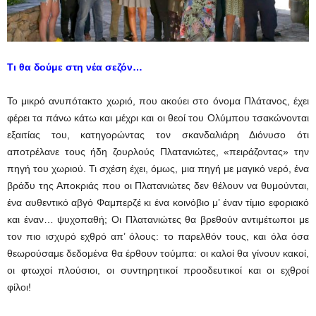
Τι θα δούμε στη νέα σεζόν…
Το μικρό ανυπότακτο χωριό, που ακούει στο όνομα Πλάτανος, έχει
φέρει τα πάνω κάτω και μέχρι και οι θεοί του Ολύμπου τσακώνονται
εξαιτίας του, κατηγορώντας τον σκανδαλιάρη Διόνυσο ότι
αποτρέλανε τους ήδη ζουρλούς Πλατανιώτες, «πειράζοντας» την
πηγή του χωριού. Τι σχέση έχει, όμως, μια πηγή με μαγικό νερό, ένα
βράδυ της Αποκριάς που οι Πλατανιώτες δεν θέλουν να θυμούνται,
ένα αυθεντικό αβγό Φαμπερζέ κι ένα κοινόβιο μ’ έναν τίμιο εφοριακό
και έναν… ψυχοπαθή; Οι Πλατανιώτες θα βρεθούν αντιμέτωποι με
τον πιο ισχυρό εχθρό απ’ όλους: το παρελθόν τους, και όλα όσα
θεωρούσαμε δεδομένα θα έρθουν τούμπα: οι καλοί θα γίνουν κακοί,
οι φτωχοί πλούσιοι, οι συντηρητικοί προοδευτικοί και οι εχθροί
φίλοι!