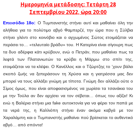
Ημερομηνία μετάδοσης: Τετάρτη 28
Σεπτεμβρίου
2022, ώρα 20:00
Επεισόδιο 18ο:
Ο Τυμπανιστής στήνει αυτί και μαθαίνει όλη την
αλήθεια για το πολύτιμο αβγό Φαμπερζέ, την ώρα που η Σύλβια
στήνει γλέντι στο κοινόβιο και ο αγχωμένος Σώτος ετοιμάζεται να
περάσει το… «τελευταίο βράδυ» του. Η Κατερίνα είναι σίγουρη πως
τα δυο αδέρφια κάτι κρύβουν, ενώ ο Πετράν, που μαθαίνει πως τα
λεφτά των Πλατανιωτών τα κρύβει η Μάρμω στο σπίτι της,
ετοιμάζεται να τα κλέψει. Ο Κανέλλος και ο Τζώρτζης το ‘χουν βάλει
σκοπό ζωής να ξεπεράσουν τη Χρύσα και η γιατρέσσα μας δεν
μπορεί να τους αλλάξει γνώμη με τίποτα. Γνώμη δεν αλλάζει ούτε ο
Σίμος όμως, που είναι αποφασισμένος να χωρίσει τα τσανάκια του
με την Τούλα αν δεν αρχίσει να τον σέβεται… όπως του αξίζει! Κι
ενώ η Βαλέρια στήνει μια fake αυτοκτονία για να φέρει τον παπά με
τα νερά της, η Καλλιόπη στήνει έναν ακόμα καβγά με τον
Χαραλάμπη και ο Τυμπανιστής μαθαίνει πού βρίσκεται το αυθεντικό
αβγό… από σπόντα!