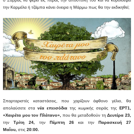
ο Σάββας να φέρει εις πέρας την αποστολή του και να κοροϊδέψει
την Καρμέλα ή τζάμπα κάνει όνειρα η Μάρμω πως θα την εκδικηθεί;
Σπαρταριστές καταστάσεις, που χαρίζουν άφθονο γέλιο, θα
απολαύσετε στα
νέα επεισόδια
της κωμικής σειράς της
ΕΡΤ1,
«Χαιρέτα μου τον Πλάτανο»,
που θα μεταδοθούν τη
Δευτέρα 23,
την
Τρίτη 24,
την
Πέμπτη 26
και την
Παρασκευή 27
Μαΐου
,
στις
20:00.