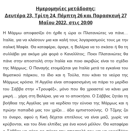
Ημερομηνίες μετάδοσης:
Δευτέρα 23, Τρίτη 24, Πέμπτη 26 και Παρασκευή 27
Μαΐου 2022, στις 20:00
Η Μάρμω αποφασίζει ότι ήρθε η ώρα οι Πλατανιώτες να πάνε…
Ιταλία, για να κλείσουν μια και καλή τους λογαριασμούς τους με την
ιταλική Μαφία. Θα καταφέρει, άραγε, η Βαλέρια να το σκάσει ή θα τη
συλλάβει για ακόμα μία φορά ο Κανελλίτος; Ποιοι Πλατανιώτες θα
πάνε στην αποστολή στην Ιταλία και ποιο ακριβώς είναι το σχέδιο
της Μάρμως; Ο Παναγής ετοιμάζεται για Ιταλία μετά τα εγκαίνια του
θεματικού πάρκου, το ίδιο και η Τούλα, που κάνει τα νεύρα της
Μάρμως κρόσια. Η Αγγέλα είναι αποφασισμένη να πάρει το μερίδιο
του Σάββα στην «Τρουφέξ», μόνο που θα χρειαστεί να κάνει μια
μικρή… χάρη στη Βαλέρια, για να το αποκτήσει. Ο Σάββας ζητάει τη
βοήθεια της Αγγέλας για να κερδίσει την εύνοια της Μάρμως και η
πρώην παπαδιά μας τον χρίζει… άξιο εμπιστοσύνης. Ο Τζίμης ζει
το όνειρο, αφού η Κική δέχεται επιτέλους να είναι μαζί, χωρίς να
κρύβονται, και του δίνει ελπίδες για ένα κοινό μέλλον. Θα καταφέρει