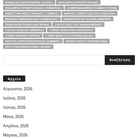
ΘΑΝΆΣΗΣ ΚΟΥΡΛΑΜΠΆΣ (ΗΛΊΑΣ)
ΘΕΟΔΏΡΑ ΣΙΆΡΚΟΥ (ΦΙΛΙΏ)
ΘΟΔΩΡΉΣ ΦΡΑΝΤΖΈΣΚΟΣ (ΠΑΝΑΓΉΣ)
ΙΖΑΜΠΈΛΛΑ ΜΠΑΛΤΣΑΒΙΆ (ΤΟΎΛΑ)
ΚΩΝΣΤΑΝΤΊΝΟΣ ΓΑΒΑΛΆΣ (ΤΖΊΜΗΣ)
ΜΆΡΙΟΣ ΔΕΡΒΙΤΣΙΏΤΗΣ (ΝΏΝΤΑΣ)
ΜΙΧΆΛΗΣ ΜΙΧΑΛΑΚΊΔΗΣ (ΚΑΝΈΛΛΟΣ)
ΠΗΝΕΛΌΠΗ ΠΙΤΣΟΎΛΗ (ΜΆΡΜΩ)
ΠΗΝΕΛΌΠΗ ΠΛΆΚΑ (ΚΑΤΕΡΊΝΑ)
ΤΆΣΟΣ ΚΩΣΤΉΣ (ΧΑΡΑΛΆΜΠΗΣ)
ΤΆΣΟΣ ΧΑΛΚΙΆΣ (ΜΈΝΙΟΣ)
ΤΖΈΝΗ ΔΙΑΓΟΎΠΗ (ΚΑΛΛΙΌΠΗ)
ΤΖΈΝΗ ΚΆΡΝΟΥ (ΧΡΎΣΑ)
ΤΖΈΝΗ ΜΠΌΤΣΗ (ΣΎΛΒΙΑ ΔΕΛΛΉ)
ΦΏΤΗΣ ΣΕΡΓΟΥΛΌΠΟΥΛΟΣ (ΣΆΒΒΑΣ)
ΧΑΙΡΈΤΑ ΜΟΥ ΤΟΝ ΠΛΆΤΑΝΟ
ΧΡΙΣΤΊΝΑ ΜΑΘΙΟΥΛΆΚΗ (ΑΛΊΚΗ)
Αρχείο
Αύγουστος 2026
Ιούλιος 2026
Ιούνιος 2026
Μάιος 2026
Απρίλιος 2026
Μάρτιος 2026