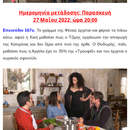
Ημερομηνία μετάδοσης: Παρασκευή
27
Μαΐου
2022, ώρα 20:00
Επεισόδιο 167ο.
Το γράμμα της Φένιας έρχεται και φέρνει τα πάνω
κάτω, αφού η Κική μαθαίνει πως ο Τζίμης οργάνωσε την απαγωγή
της Κατερίνας και δεν ξέρει από πού της ήρθε. Ο Θοδωρής, πάλι,
μαθαίνει πως η Αγγέλα έχει το 35% της «Τρουφέξ» και του έρχεται ο
ουρανός σφοντύλι.