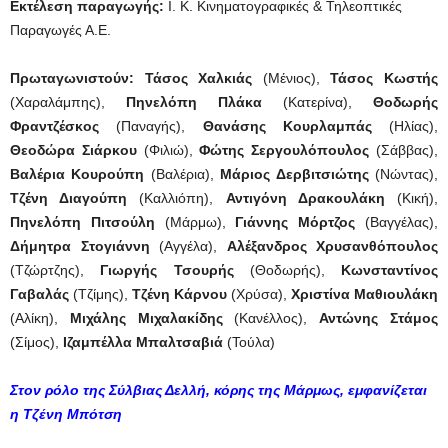
Εκτέλεση παραγωγής:
Ι. Κ. Κινηματογραφικές & Τηλεοπτικές
Παραγωγές Α.Ε.
Πρωταγωνιστούν: Τάσος Χαλκιάς
(Μένιος),
Τάσος Κωστής
(Χαραλάμπης),
Πηνελόπη Πλάκα
(Κατερίνα),
Θοδωρής
Φραντζέσκος
(Παναγής),
Θανάσης Κουρλαμπάς
(Ηλίας),
Θεοδώρα Σιάρκου
(Φιλιώ),
Φώτης Σεργουλόπουλος
(Σάββας),
Βαλέρια Κουρούπη
(Βαλέρια),
Μάριος Δερβιτσιώτης
(Νώντας),
Τζένη Διαγούπη
(Καλλιόπη),
Αντιγόνη Δρακουλάκη
(Κική),
Πηνελόπη Πιτσούλη
(Μάρμω),
Γιάννης Μόρτζος
(Βαγγέλας),
Δήμητρα Στογιάννη
(Αγγέλα),
Αλέξανδρος Χρυσανθόπουλος
(Τζώρτζης),
Γιωργής Τσουρής
(Θοδωρής),
Κωνσταντίνος
Γαβαλάς
(Τζίμης),
Τζένη Κάρνου
(Χρύσα),
Χριστίνα Μαθιουλάκη
(Αλίκη),
Μιχάλης Μιχαλακίδης
(Κανέλλος),
Αντώνης Στάμος
(Σίμος),
Ιζαμπέλλα Μπαλτσαβιά
(Τούλα)
Στον ρόλο της Σύλβιας Δελλή, κόρης της Μάρμως, εμφανίζεται
η Τζένη Μπότση