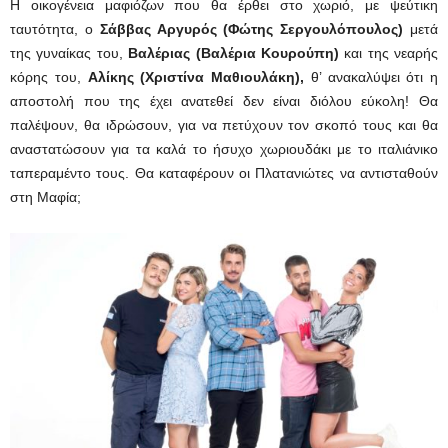
Η οικογένεια μαφιόζων που θα έρθει στο χωριό, με ψεύτικη
ταυτότητα, ο
Σάββας Αργυρός
(Φώτης Σεργουλόπουλος)
μετά
της γυναίκας του,
Βαλέριας
(Βαλέρια Κουρούπη)
και της νεαρής
κόρης του,
Αλίκης
(
Χριστίνα Μαθιουλάκη),
θ’ ανακαλύψει ότι η
αποστολή που της έχει ανατεθεί δεν είναι διόλου εύκολη! Θα
παλέψουν, θα ιδρώσουν, για να πετύχουν τον σκοπό τους και θα
αναστατώσουν για τα καλά το ήσυχο χωριουδάκι με το ιταλιάνικο
ταπεραμέντο τους. Θα καταφέρουν οι Πλατανιώτες να αντισταθούν
στη Μαφία;