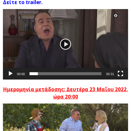
Δείτε το trailer.
Πρόγραμμα
Αναπαραγωγής
Βίντεο
00:00
00:31
Ημερομηνία μετάδοσης: Δευτέρα 23 Μαΐου
2022,
ώρα 20:00