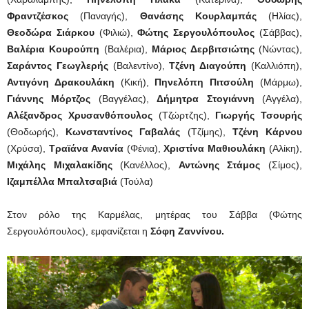
Φραντζέσκος
(Παναγής),
Θανάσης Κουρλαμπάς
(Ηλίας),
Θεοδώρα Σιάρκου
(Φιλιώ),
Φώτης Σεργουλόπουλος
(Σάββας),
Βαλέρια Κουρούπη
(Βαλέρια),
Μάριος Δερβιτσιώτης
(Νώντας),
Σαράντος Γεωγλερής
(Βαλεντίνο),
Τζένη Διαγούπη
(Καλλιόπη),
Αντιγόνη Δρακουλάκη
(Κική),
Πηνελόπη Πιτσούλη
(Μάρμω),
Γιάννης Μόρτζος
(Βαγγέλας),
Δήμητρα Στογιάννη
(Αγγέλα),
Αλέξανδρος Χρυσανθόπουλος
(Τζώρτζης),
Γιωργής Τσουρής
(Θοδωρής),
Κωνσταντίνος Γαβαλάς
(Τζίμης),
Τζένη Κάρνου
(Χρύσα),
Τραϊάνα Ανανία
(Φένια),
Χριστίνα Μαθιουλάκη
(Αλίκη),
Μιχάλης Μιχαλακίδης
(Κανέλλος),
Αντώνης Στάμος
(Σίμος),
Ιζαμπέλλα Μπαλτσαβιά
(Τούλα)
Στον ρόλο της Καρμέλας, μητέρας του Σάββα (Φώτης
Σεργουλόπουλος), εμφανίζεται η
Σόφη Ζαννίνου.