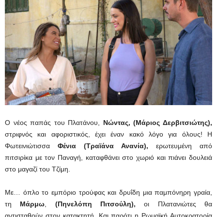
Ο νέος παπάς του Πλατάνου,
Νώντας, (Μάριος Δερβιτσιώτης),
στριφνός και αφοριστικός, έχει έναν κακό λόγο για όλους! Η
Φωτεινιώτισσα
Φένια (Τραϊάνα Ανανία),
ερωτευμένη από
πιτσιρίκα με τον Παναγή, καταφθάνει στο χωριό και πιάνει δουλειά
στο μαγαζί του Τζίμη.
Με… όπλο το εμπόριο τρούφας και δρυΐδη μια παμπόνηρη γραία,
τη
Μάρμω
,
(Πηνελόπη Πιτσούλη),
οι Πλατανιώτες θα
αντισταθούν στον κατακτητή. Και παρότι η Ρωμαϊκή Αυτοκρατορία