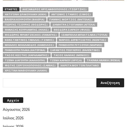
ΕΤΙΚΕΤΕΣ
ΑΛΈΞΑΝΔΡΟΣ ΧΡΥΣΑΝΘΌΠΟΥΛΟΣ (ΤΖΏΡΤΖΗΣ)
ΑΝΤΙΓΌΝΗ ΔΡΑΚΟΥΛΆΚΗ (ΚΙΚΉ)
ΑΝΤΏΝΗΣ ΣΤΆΜΟΣ (ΣΊΜΟΣ)
ΒΑΛΈΡΙΑ ΚΟΥΡΟΎΠΗ (ΒΑΛΈΡΙΑ)
ΓΙΆΝΝΗΣ ΜΌΡΤΖΟΣ (ΒΑΓΓΈΛΑΣ)
ΓΙΩΡΓΉΣ ΤΣΟΥΡΉΣ (ΘΟΔΩΡΉΣ)
ΔΉΜΗΤΡΑ ΣΤΟΓΙΆΝΝΗ (ΑΓΓΈΛΑ)
ΘΑΝΆΣΗΣ ΚΟΥΡΛΑΜΠΆΣ (ΗΛΊΑΣ)
ΘΕΟΔΏΡΑ ΣΙΆΡΚΟΥ (ΦΙΛΙΏ)
ΘΟΔΩΡΉΣ ΦΡΑΝΤΖΈΣΚΟΣ (ΠΑΝΑΓΉΣ)
ΙΖΑΜΠΈΛΛΑ ΜΠΑΛΤΣΑΒΙΆ (ΤΟΎΛΑ)
ΚΩΝΣΤΑΝΤΊΝΟΣ ΓΑΒΑΛΆΣ (ΤΖΊΜΗΣ)
ΜΆΡΙΟΣ ΔΕΡΒΙΤΣΙΏΤΗΣ (ΝΏΝΤΑΣ)
ΜΙΧΆΛΗΣ ΜΙΧΑΛΑΚΊΔΗΣ (ΚΑΝΈΛΛΟΣ)
ΠΗΝΕΛΌΠΗ ΠΙΤΣΟΎΛΗ (ΜΆΡΜΩ)
ΠΗΝΕΛΌΠΗ ΠΛΆΚΑ (ΚΑΤΕΡΊΝΑ)
ΣΑΡΆΝΤΟΣ ΓΕΩΓΛΕΡΉΣ (ΒΑΛΕΝΤΊΝΟ)
ΤΆΣΟΣ ΚΩΣΤΉΣ (ΧΑΡΑΛΆΜΠΗΣ)
ΤΆΣΟΣ ΧΑΛΚΙΆΣ (ΜΈΝΙΟΣ)
ΤΖΈΝΗ ΔΙΑΓΟΎΠΗ (ΚΑΛΛΙΌΠΗ)
ΤΖΈΝΗ ΚΆΡΝΟΥ (ΧΡΎΣΑ)
ΤΡΑΪΆΝΑ ΑΝΑΝΊΑ (ΦΈΝΙΑ)
ΦΏΤΗΣ ΣΕΡΓΟΥΛΌΠΟΥΛΟΣ (ΣΆΒΒΑΣ)
ΧΑΙΡΈΤΑ ΜΟΥ ΤΟΝ ΠΛΆΤΑΝΟ
ΧΡΙΣΤΊΝΑ ΜΑΘΙΟΥΛΆΚΗ (ΑΛΊΚΗ)
Αρχείο
Αύγουστος 2026
Ιούλιος 2026
Ιούνιος 2026