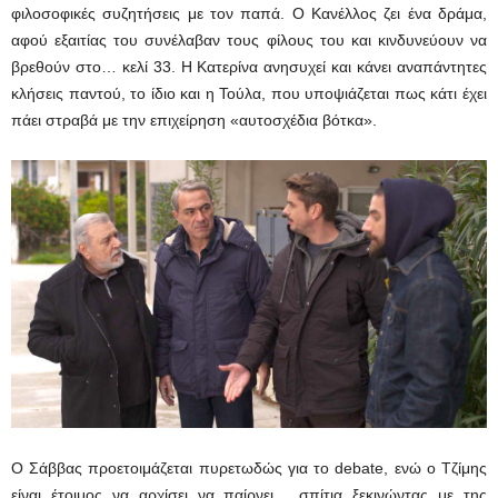
φιλοσοφικές συζητήσεις με τον παπά. Ο Κανέλλος ζει ένα δράμα,
αφού εξαιτίας του συνέλαβαν τους φίλους του και κινδυνεύουν να
βρεθούν στο… κελί 33. Η Κατερίνα ανησυχεί και κάνει αναπάντητες
κλήσεις παντού, το ίδιο και η Τούλα, που υποψιάζεται πως κάτι έχει
πάει στραβά με την επιχείρηση «αυτοσχέδια βότκα».
Ο Σάββας προετοιμάζεται πυρετωδώς για το debate, ενώ ο Τζίμης
είναι έτοιμος να αρχίσει να παίρνει… σπίτια ξεκινώντας με της