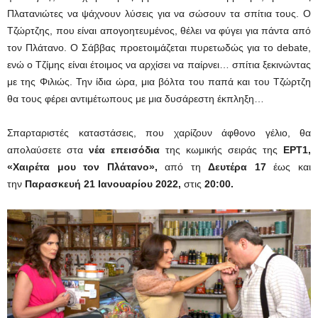
Πλατανιώτες να ψάχνουν λύσεις για να σώσουν τα σπίτια τους. Ο
Τζώρτζης, που είναι απογοητευμένος, θέλει να φύγει για πάντα από
τον Πλάτανο. Ο Σάββας προετοιμάζεται πυρετωδώς για το debate,
ενώ ο Τζίμης είναι έτοιμος να αρχίσει να παίρνει… σπίτια ξεκινώντας
με της Φιλιώς. Την ίδια ώρα, μια βόλτα του παπά και του Τζώρτζη
θα τους φέρει αντιμέτωπους με μια δυσάρεστη έκπληξη…
Σπαρταριστές καταστάσεις, που χαρίζουν άφθονο γέλιο, θα
απολαύσετε στα
νέα επεισόδια
της κωμικής σειράς της
ΕΡΤ1,
«Χαιρέτα μου τον Πλάτανο»,
από τη
Δευτέρα 17
έως και
την
Παρασκευή
21
Ιανουαρίου 2022,
στις
20:00.