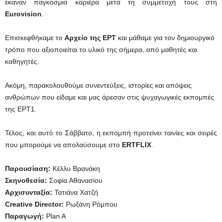
έκαναν παγκόσμια καριέρα μετά τη συμμετοχή τους στη
Eurovision
.
Επισκεφθήκαμε το
Αρχείο της ΕΡΤ
και μάθαμε για τον δημιουργικό
τρόπο που αξιοποιείται το υλικό της σήμερα, από μαθητές και
καθηγητές.
Ακόμη, παρακολουθούμε συνεντεύξεις, ιστορίες και απόψεις
ανθρώπων που είδαμε και μας άρεσαν στις ψυχαγωγικές εκπομπές
της ΕΡΤ1.
Τέλος, και αυτό το Σάββατο, η εκπομπή προτείνει ταινίες και σειρές
που μπορούμε να απολαύσουμε στο
ΕRTFLIX
.
Παρουσίαση:
Κέλλυ Βρανάκη
Σκηνοθεσία:
Σοφία Αθανασίου
Αρχισυνταξία:
Τατιάνα Χατζή
Creative
Director
:
Ρωξάνη Ρόμπου
Παραγωγή:
Plan A