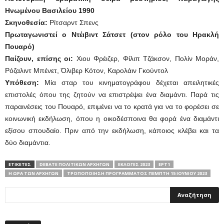
Ηνωμένου Βασιλείου 1990
Σκηνοθεσία:
Ρίτσαρντ Σπενς
Πρωταγωνιστεί ο Ντέιβιντ Σάτσετ (στον ρόλο του Ηρακλή
Πουαρό)
Παίζουν, επίσης οι:
Χιου Φρέιζερ, Φίλιπ Τζάκσον, Πολίν Μοράν,
Ρόζαλιντ Μπένετ, Όλιβερ Κότον, Καρολάιν Γκούντολ
Υπόθεση:
Μία σταρ του κινηματογράφου δέχεται απειλητικές
επιστολές όπου της ζητούν να επιστρέψει ένα διαμάντι. Παρά τις
παραινέσεις του Πουαρό, επιμένει να το κρατά για να το φορέσει σε
κοινωνική εκδήλωση, όπου η οικοδέσποινα θα φορά ένα διαμάντι
εξίσου σπουδαίο. Πριν από την εκδήλωση, κάποιος κλέβει και τα
δύο διαμάντια.
ΕΤΙΚΕΤΕΣ
DEBATE ΠΟΛΙΤΙΚΏΝ ΑΡΧΗΓΏΝ
ΕΚΛΟΓΈΣ 2023
ΕΡΤ1
Η ΩΡΑ ΤΩΝ ΑΡΧΗΓΩΝ
ΤΡΟΠΟΠΟΊΗΣΗ ΠΡΟΓΡΆΜΜΑΤΟΣ ΠΈΜΠΤΗ 15 ΙΟΥΝΊΟΥ 2023