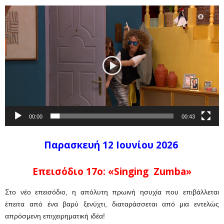
Πρόγραμμα
Αναπαραγωγής
Βίντεο
00:00
00:43
Παρασκευή 12 Ιουνίου 2026
Επεισόδιο 17ο:
«Singing Zumba»
Στο νέο επεισόδιο, η απόλυτη πρωινή ησυχία που επιβάλλεται
έπειτα από ένα βαρύ ξενύχτι, διαταράσσεται από μια εντελώς
απρόσμενη επιχειρηματική ιδέα!