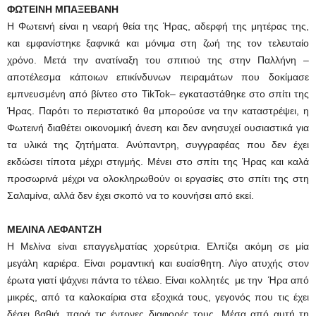
ΦΩΤΕΙΝΗ ΜΠΑΞΕΒΑΝΗ
Η Φωτεινή είναι η νεαρή θεία της Ήρας, αδερφή της μητέρας της,
και εμφανίστηκε ξαφνικά και μόνιμα στη ζωή της τον τελευταίο
χρόνο. Μετά την ανατίναξη του σπιτιού της στην Παλλήνη –
αποτέλεσμα κάποιων επικίνδυνων πειραμάτων που δοκίμασε
εμπνευσμένη από βίντεο στο TikTok– εγκαταστάθηκε στο σπίτι της
Ήρας. Παρότι το περιστατικό θα μπορούσε να την καταστρέψει, η
Φωτεινή διαθέτει οικονομική άνεση και δεν ανησυχεί ουσιαστικά για
τα υλικά της ζητήματα. Ανύπαντρη, συγγραφέας που δεν έχει
εκδώσει τίποτα μέχρι στιγμής. Μένει στο σπίτι της Ήρας και καλά
προσωρινά μέχρι να ολοκληρωθούν οι εργασίες στο σπίτι της στη
Σαλαμίνα, αλλά δεν έχει σκοπό να το κουνήσει από εκεί.
ΜΕΛΙΝΑ ΛΕΦΑΝΤΖΗ
Η Μελίνα είναι επαγγελματίας χορεύτρια. Ελπίζει ακόμη σε μία
μεγάλη καριέρα. Είναι ρομαντική και ευαίσθητη. Λίγο ατυχής στον
έρωτα γιατί ψάχνει πάντα το τέλειο. Είναι κολλητές με την Ήρα από
μικρές, από τα καλοκαίρια στα εξοχικά τους, γεγονός που τις έχει
δέσει βαθιά, παρά τις έντονες διαφορές τους. Μέσα από αυτή τη