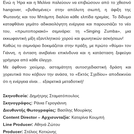
Ενώ η Ήρα και η Μελίνα παλεύουν να επιβιώσουν από το χθεσινό
hangover, «βυθισμένες» στην απόλυτη σιωπή, η άφιξη της
Φωτεινής και του Μπάμπη διαλύει κάθε ελπίδα ηρεμίας. Το δίδυμο
καταφθάνει γεμάτο αδικαιολόγητη ενέργεια και παρουσιάζει το νέο
του, «πρωτοποριακό» σεμινάριο: τη «Singing Zumba», μια
εκκωφαντική μίξη εξαντλητικού χορού και φωνητικών ασκήσεων!
Καθώς το σεμινάριο δοκιμάζεται στην πράξη, με πρώτο «θύμα» τον
Γιάννη, η ένταση ανεβαίνει επικίνδυνα και η κατάσταση ξεφεύγει
γρήγορα από κάθε έλεγχο.
Με άφθονο χιούμορ, ασταμάτητη αυτοσχεδιαστική δράση και
χορευτικά που κόβουν την ανάσα, το «Εκτός Σχεδίου» αποδεικνύει
ότι η ενέργεια είναι… εξαιρετικά μεταδοτική!
Σκηνοθεσία:
Δημήτρης Σταματόπουλος
Σκηνογράφος:
Ράνια Γερογιάννη
Διευθυντής Φωτογραφίας:
Βασίλης Μουρίκης
Content
Director – Αρχισυνταξία:
Κατερίνα Κουμπή
Line Producer:
Αθηνά Ζώτου
Producer:
Στέλιος Κοτιώνης