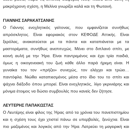
μακρόχρονη σχέση, η Μελίνα γνωρίζει καλά και τη Φωτεινή.
ΓΙΑΝΝΗΣ ΣΑΡΑΚΑΤΣΑΝΗΣ
Ο Γιάννης ενοχλητικός γείτονας, που εμφανίζεται συνήθως
απρόσκλητος. Είναι εφοριακός στον ΚΕΦΟΔΕ Αττικής. Είναι
ξερόλας, ανακατεύεται με τα πάντα και καταπιάνεται με τα
μαστορέματα, συνήθως ανεπιτυχώς. Μένει στο διπλανό σπίτι, με
κοινή αυλή με την Ήρα. Είναι παντρεμένος και έχει τρία παιδιά,
όμως η οικογενειακή του ζωή κάθε άλλο παρά ήρεμη είναι. Η
γυναίκα του τον «πρήζει» συνεχώς, τον ελέγχει και τρώει…
παντόφλα. Νιώθει καταπιεσμένος μέσα στο ίδιο του το σπίτι και
ψάχνει διέξοδο όπου μπορεί. Είναι ενοχλητικός, λίγο γκρινιάρης και
μόνιμα έτοιμος να δώσει συμβουλές που κανείς δεν ζήτησε.
ΛΕΥΤΕΡΗΣ ΠΑΠΑΚΩΣΤΑΣ
Ο Λευτέρης είναι φίλος της Ήρας από τα χρόνια του πανεπιστημίου
και η σχέση τους έχει χτιστεί πάνω σε υπερβολές, ξενύχτια. Είναι
πιο μαζεμένος και λογικός από την Ήρα. Λατρεύει τη μαγειρική και