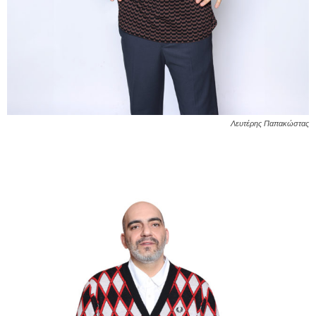
Λευτέρης Παπακώστας