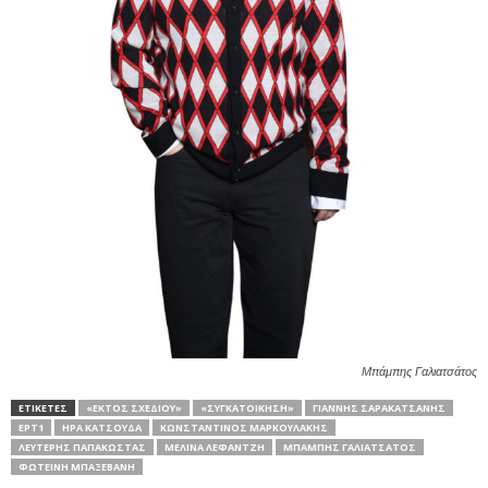
Μπάμπης Γαλιατσάτος
ΕΤΙΚΕΤΕΣ
«ΕΚΤΌΣ ΣΧΕΔΊΟΥ»
«ΣΥΓΚΑΤΟΙΚΗΣΗ»
ΓΙΆΝΝΗΣ ΣΑΡΑΚΑΤΣΆΝΗΣ
ΕΡΤ1
ΉΡΑ ΚΑΤΣΟΎΔΑ
ΚΩΝΣΤΑΝΤΊΝΟΣ ΜΑΡΚΟΥΛΆΚΗΣ
ΛΕΥΤΈΡΗΣ ΠΑΠΑΚΏΣΤΑΣ
ΜΕΛΊΝΑ ΛΕΦΑΝΤΖΉ
ΜΠΆΜΠΗΣ ΓΑΛΙΑΤΣΆΤΟΣ
ΦΩΤΕΙΝΉ ΜΠΑΞΕΒΆΝΗ