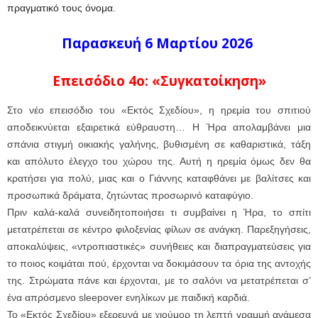
πραγματικό τους όνομα.
Παρασκευή 6 Μαρτίου 2026
Επεισόδιο 4ο: «Συγκατοίκηση»
Στο νέο επεισόδιο του «Εκτός Σχεδίου», η ηρεμία του σπιτιού
αποδεικνύεται εξαιρετικά εύθραυστη… H Ήρα απολαμβάνει μια
σπάνια στιγμή οικιακής γαλήνης, βυθισμένη σε καθαριστικά, τάξη
και απόλυτο έλεγχο του χώρου της. Αυτή η ηρεμία όμως δεν θα
κρατήσει για πολύ, μιας και ο Γιάννης καταφθάνει με βαλίτσες και
προσωπικά δράματα, ζητώντας προσωρινό καταφύγιο.
Πριν καλά-καλά συνειδητοποιήσει τι συμβαίνει η Ήρα, το σπίτι
μετατρέπεται σε κέντρο φιλοξενίας φίλων σε ανάγκη. Παρεξηγήσεις,
αποκαλύψεις, «ντροπιαστικές» συνήθειες και διαπραγματεύσεις για
το ποιος κοιμάται πού, έρχονται να δοκιμάσουν τα όρια της αντοχής
της. Στρώματα πάνε και έρχονται, με το σαλόνι να μετατρέπεται σ’
ένα απρόσμενο sleepover ενηλίκων με παιδική καρδιά.
Το «Εκτός Σχεδίου» εξερευνά με χιούμορ τη λεπτή γραμμή ανάμεσα