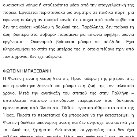
ουσιαστικό νόημα ή σταθερότητα μέσα από την επαγγελματική της
πορεία. Εργάζεται περιστασιακά ως ανιματρίς σε παιδικά πάρτι, μια
ειρωνική επιλογή αν σκεφτεί κανείς ότι πάσχει από παιδοφοβία και
δεν της αρέσει καθόλου η δουλειά της. Παράλληλα, δεν παίρνει τη
ζωή ιδιαίτερα στα σοβαρά· παραμένει μια «αιώνια έφηβη», αιώνια
εργένισσα… Οικονομικά βρίσκεται μόνιμα σε αδιέξοδο. Έχει
κληρονομήσει το σπίτι της μητέρας της, η οποία πέθανε πριν από
πέντε χρόνια. Δεν έχει αδέρφια.
ΦΩΤΕΙΝΗ ΜΠΑΞΕΒΑΝΗ
Η Φωτεινή είναι η νεαρή θεία της Ήρας, αδερφή της μητέρας της,
και εμφανίστηκε ξαφνικά και μόνιμα στη ζωή της τον τελευταίο
χρόνο. Μετά την ανατίναξη του σπιτιού της στην Παλλήνη –
αποτέλεσμα κάποιων επικίνδυνων πειραμάτων που δοκίμασε
εμπνευσμένη από βίντεο στο TikTok– εγκαταστάθηκε στο σπίτι της
Ήρας. Παρότι το περιστατικό θα μπορούσε να την καταστρέψει, η
Φωτεινή διαθέτει οικονομική άνεση και δεν ανησυχεί ουσιαστικά για
τα υλικά της ζητήματα. Ανύπαντρη, συγγραφέας που δεν έχει
εκδώσει τίποτα μέχρι στιγμής. Μένει στο σπίτι της Ήρας και καλά