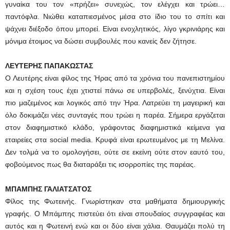
γυναίκα του τον «πρήζει» συνεχώς, τον ελέγχει και τρώει…
παντόφλα. Νιώθει καταπιεσμένος μέσα στο ίδιο του το σπίτι και
ψάχνει διέξοδο όπου μπορεί. Είναι ενοχλητικός, λίγο γκρινιάρης και
μόνιμα έτοιμος να δώσει συμβουλές που κανείς δεν ζήτησε.
ΛΕΥΤΕΡΗΣ ΠΑΠΑΚΩΣΤΑΣ
Ο Λευτέρης είναι φίλος της Ήρας από τα χρόνια του πανεπιστημίου
και η σχέση τους έχει χτιστεί πάνω σε υπερβολές, ξενύχτια. Είναι
πιο μαζεμένος και λογικός από την Ήρα. Λατρεύει τη μαγειρική και
όλο δοκιμάζει νέες συνταγές που τρώει η παρέα. Σήμερα εργάζεται
στον διαφημιστικό κλάδο, γράφοντας διαφημιστικά κείμενα για
εταιρείες στα social media. Κρυφά είναι ερωτευμένος με τη Μελίνα.
Δεν τολμά να το ομολογήσει, ούτε σε εκείνη ούτε στον εαυτό του,
φοβούμενος πως θα διαταράξει τις ισορροπίες της παρέας.
ΜΠΑΜΠΗΣ ΓΑΛΙΑΤΣΑΤΟΣ
Φίλος της Φωτεινής. Γνωρίστηκαν στα μαθήματα δημιουργικής
γραφής. Ο Μπάμπης πιστεύει ότι είναι σπουδαίος συγγραφέας και
αυτός και η Φωτεινή ενώ και οι δύο είναι χάλια. Θαυμάζει πολύ τη