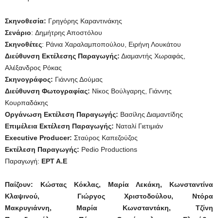
Σκηνοθεσία:
Γρηγόρης Καραντινάκης
Σενάριο
: Δημήτρης Αποστόλου
Σκηνοθέτες
: Ράνια Χαραλαμποπούλου, Ειρήνη Λουκάτου
Διεύθυνση Εκτέλεσης Παραγωγής:
Διαμαντής Χωραφάς,
Αλέξανδρος Ρόκας
Σκηνογράφος:
Γιάννης Δούμας
Διεύθυνση Φωτογραφίας:
Νίκος Βούλγαρης, Γιάννης
Κουρπαδάκης
Οργάνωση Εκτέλεση Παραγωγής:
Βασίλης Διαμαντίδης
Επιμέλεια Εκτέλεση Παραγωγής:
Ναταλί Γιετιμιάν
Executive Producer:
Σταύρος Καπεζούζος
Εκτέλεση Παραγωγής:
Pedio Productions
Παραγωγή:
ΕΡΤ Α.Ε
Παίζουν:
Κώστας Κόκλας, Μαρία Λεκάκη, Κωνσταντίνα
Κλαψινού, Γιώργος Χριστοδούλου, Ντόρα
Μακρυγιάννη, Μαρία Κωνσταντάκη, Τζίνη