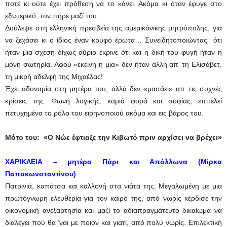
ποτέ κι ούτε έχει πρόθεση να το κάνει. Ακόμα κι όταν έφυγε στο
εξωτερικό, τον πήρε μαζί του.
Δούλεψε στη ελληνική πρεσβεία της αμερικάνικης μητρόπολης, για
να ξεχάσει κι ο ίδιος έναν κρυφό έρωτα… Συνειδητοποιώντας ότι
ήταν μια σχέση δίχως αύριο έκρινε ότι και η δική του φυγή ήταν η
μόνη σωτηρία. Αφού «εκείνη η μια» δεν ήταν άλλη απ’ τη Ελισάβετ,
τη μικρή αδελφή της Μιχαέλας!
Έχει αδυναμία στη μητέρα του, αλλά δεν «μασάει» απ τις συχνές
κρίσεις της. Φωνή λογικής, καμιά φορά και σοφίας, επιτελεί
πετυχημένα το ρόλο του ειρηνοποιού ακόμα και εις βάρος του.
Μότο του:
«Ο Νώε έφτιαξε την Κιβωτό πριν αρχίσει να βρέχει»
ΧΑΡΙΚΛΕΙΑ
– μητέρα Πάρι και Απόλλωνα (Μίρκα
Παπακωνσταντίνου)
Πατρινιά, καπάτσα και καλλονή στα νιάτα της. Μεγαλωμένη με μια
πρωτόγνωρη ελευθερία για τον καιρό της, από νωρίς κέρδισε την
οικονομική ανεξαρτησία και μαζί το αδιαπραγμάτευτο δικαίωμα να
διαλέγει πού θα ‘ναι με ποιον και γιατί, από πολύ νωρίς. Επιλεκτική