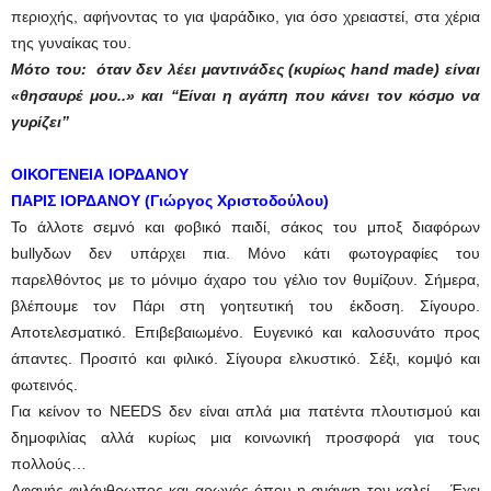
περιοχής, αφήνοντας το για ψαράδικο, για όσο χρειαστεί, στα χέρια
της γυναίκας του.
Μότο του: όταν δεν λέει μαντινάδες (κυρίως hand made) είναι
«θησαυρέ μου..» και “Είναι η αγάπη που κάνει τον κόσμο να
γυρίζει”
ΟΙΚΟΓΕΝΕΙΑ ΙΟΡΔΑΝΟΥ
ΠΑΡΙΣ ΙΟΡΔΑΝΟΥ (Γιώργος Χριστοδούλου)
Το άλλοτε σεμνό και φοβικό παιδί, σάκος του μποξ διαφόρων
bullyδων δεν υπάρχει πια. Μόνο κάτι φωτογραφίες του
παρελθόντος με το μόνιμο άχαρο του γέλιο τον θυμίζουν. Σήμερα,
βλέπουμε τον Πάρι στη γοητευτική του έκδοση. Σίγουρο.
Αποτελεσματικό. Επιβεβαιωμένο. Ευγενικό και καλοσυνάτο προς
άπαντες. Προσιτό και φιλικό. Σίγουρα ελκυστικό. Σέξι, κομψό και
φωτεινός.
Για κείνον το NEEDS δεν είναι απλά μια πατέντα πλουτισμού και
δημοφιλίας αλλά κυρίως μια κοινωνική προσφορά για τους
πολλούς…
Αφανής φιλάνθρωπος και αρωγός όπου η ανάγκη τον καλεί… Έχει