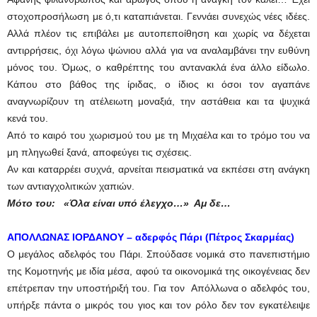
στοχοπροσήλωση με ό,τι καταπιάνεται. Γεννάει συνεχώς νέες ιδέες.
Αλλά πλέον τις επιβάλει με αυτοπεποίθηση και χωρίς να δέχεται
αντιρρήσεις, όχι λόγω ψώνιου αλλά για να αναλαμβάνει την ευθύνη
μόνος του. Όμως, ο καθρέπτης του αντανακλά ένα άλλο είδωλο.
Κάπου στο βάθος της ίριδας, ο ίδιος κι όσοι τον αγαπάνε
αναγνωρίζουν τη ατέλειωτη μοναξιά, την αστάθεια και τα ψυχικά
κενά του.
Από το καιρό του χωρισμού του με τη Μιχαέλα και το τρόμο του να
μη πληγωθεί ξανά, αποφεύγει τις σχέσεις.
Αν και καταρρέει συχνά, αρνείται πεισματικά να εκπέσει στη ανάγκη
των αντιαγχολιτικών χαπιών.
Μότο του: «Όλα είναι υπό έλεγχο…» Αμ δε…
ΑΠΟΛΛΩΝΑΣ ΙΟΡΔΑΝΟΥ –
αδερφός Πάρι (Πέτρος Σκαρμέας)
Ο μεγάλος αδελφός του Πάρι. Σπούδασε νομικά στο πανεπιστήμιο
της Κομοτηνής με ιδία μέσα, αφού τα οικονομικά της οικογένειας δεν
επέτρεπαν την υποστήριξή του. Για τον Απόλλωνα ο αδελφός του,
υπήρξε πάντα ο μικρός του γιος και τον ρόλο δεν τον εγκατέλειψε