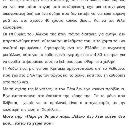
να ‘ναι ανά πάσα στιγμή υπό κατάρρευση, έχει μια ευτυχισμένη
οικογενειακή ζωή και ένα άνδρα που δεν έπαψε να’ ναι ερωτευμένη
μαζί του στα σχεδόν 40 χρόνια κοινού βίου… Και να τον θέλει
κολασμένα.
Οι επιθυμίες του Αλέκου της ήταν πάντα διαταγές για αυτήν. Δεν
παραπονέθηκε ποτέ, ούτε για τα μπλεξίματα του με το χόμπι του να
αναζητά κρυμμένους θησαυρούς ανά την Ελλάδα με ανιχνευτή
μετάλλων, ούτε για το καθημερινό εγερτήριο στις 4.30 το πρωί για
να ανοίξει το ψαράδικο τους το fish boutique «Ψάρι στα χείλη»!
Η Ρόδω είναι μια γνήσια Κρητικιά αρχοντοπούλα απ’ το Ρέθυμνο,
που έχει στο DNA της τον τζόγος και το ρίσκο, κάτι που τη καθόρισε
από πολύ νέα.
Με τη σχέση της Μιχαέλας με τον Πάρι δεν είχε κανένα πρόβλημα.
Είχε εμπιστοσύνη στο ένστικτο της κόρης της. Για το μόνο που
θλίβεται, χωρίς να το ομολογεί, είναι ο αποχωρισμός με την
καλύτερή της φίλη τη Χαρίκλεια..
Μότο της: «Πάρε με θε μου πάρε…Αλέκο δεν λέω εσένα θεό
μου… Κάτω τα χέρια σου»