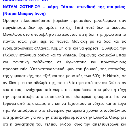
ΝΑΤΑΛΙ ΣΩΤΗΡΙΟΥ – κόρη Τάσου, επενδυτή της εταιρείας
(Ντόρα Μακρυγιάννη)
Όμορφο πλουσιοκόριτσο βορείων προαστίων μεγαλωμένο σαν
πριγκίπισσα. Δεν της αρέσει το όχι. Γιατί ποτέ δεν το άκουσε.
Μεγάλωσε στο απυρόβλητο πιστεύοντας ότι η ζωή της χρωστάει τα
πάντα, ίσως γιατί είχε τα πάντα. Μανιακή με τα ζώα και τις
ενδυματολογικές αλλαγές. Κομψή ό,τι και να φορέσει. Συνήθως την
ελκύουν επώνυμα ρούχα και τα vintage. Θαμώνας κοσμικών μπαρ
και φανατική ταξιδιώτης σε άγνωστους και πρωτόγονους
προορισμούς. Υπερκαταναλωτική, φαν του βουνού, της ιππασίας,
της γυμναστικής, της τζαζ και της μουσικής των 60’ς. Η Νάταλι, σε
αντίθεση με τον αδελφό της, που κλείστηκε από την εφηβεία στον
εαυτό του, ανοίχτηκε από νωρίς σε περιπέτειες που μόνο η τύχη
την προστάτεψε από εσωτερικά και εξωτερικά τραύματα. Για να
ξεφύγει από τις σκέψεις της και να ξεχαστούν οι νύχτες και τα έργα
της, θα αποδράσει στο εξωτερικό για αρκετά χρόνια σπουδάζοντας
ό,τι χρειαζόταν για να μην επιστρέψει άμεσα στην Ελλάδα. Θεώρησε
ότι η αναζήτηση του τέλειου άνδρα ίσως την απελευθέρωνε και