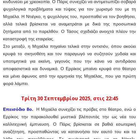
κινδυνεύει με χρεοκοπία. Ο Πάρις συνεχίζει να αντιμετωπίζει σοβαρά
ψυχολογικά προβλήματα και τύψεις για τον χωρισμό του με τη
Μιχαέλα. Η Ντιέγκο, η ψυχολόγος του, προσπαθεί να τον βοηθήσει,
αλλά τελικά βρίσκεται να αναμετράται με δικά της προσωπικά
ζητήματα από το παρελθόν. Ο Τάσος σχεδιάζει ανοιχτά πλέον την
καταστροφή της εταιρείας.
Στο μεταξύ, η Μιχαέλα πηγαίνει τελικά στην οντισιόν, όπου ακούει
κρυφά το σκηνοθέτη και τον παραγωγό να συζητούν χυδαία και
υποτιμητικά για εκείνη, γεγονός που την κάνει να αντιδράσει
αποφασιστικά και δυναμικά. Ο Ερρίκος μπαίνει κρυφά στο θέατρο
και μένει άφωνος από την ερμηνεία της Μιχαέλας, που για πρώτη
φορά λάμπει.
Τρίτη 30 Σεπτεμβρίου 2025, στις 22:45
Επεισόδιο 8ο.
Η Μιχαέλα συνεχίζει τις πρόβες στο θέατρο, ενώ ο
Ερρίκος την παρακολουθεί μυστικά βλέποντάς την ως νέα του
καλλιτεχνική έμπνευση. Ο Πάρις βρίσκεται σε βαθιά εσωτερική
αναζήτηση, προσπαθώντας να κατανοήσει τον εαυτό του και τα
λάθη του παρελθόντος. Σε συνάντησή του με τη Νάταλι,