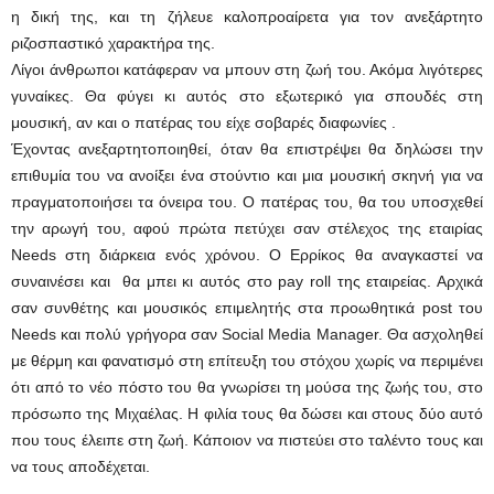
η δική της, και τη ζήλευε καλοπροαίρετα για τον ανεξάρτητο
ριζοσπαστικό χαρακτήρα της.
Λίγοι άνθρωποι κατάφεραν να μπουν στη ζωή του. Ακόμα λιγότερες
γυναίκες. Θα φύγει κι αυτός στο εξωτερικό για σπουδές στη
μουσική, αν και ο πατέρας του είχε σοβαρές διαφωνίες .
Έχοντας ανεξαρτητοποιηθεί, όταν θα επιστρέψει θα δηλώσει την
επιθυμία του να ανοίξει ένα στούντιο και μια μουσική σκηνή για να
πραγματοποιήσει τα όνειρα του. Ο πατέρας του, θα του υποσχεθεί
την αρωγή του, αφού πρώτα πετύχει σαν στέλεχος της εταιρίας
Νeeds στη διάρκεια ενός χρόνου. Ο Ερρίκος θα αναγκαστεί να
συναινέσει και θα μπει κι αυτός στο pay roll της εταιρείας. Αρχικά
σαν συνθέτης και μουσικός επιμελητής στα προωθητικά post του
Νeeds και πολύ γρήγορα σαν Social Media Manager. Θα ασχοληθεί
με θέρμη και φανατισμό στη επίτευξη του στόχου χωρίς να περιμένει
ότι από το νέο πόστο του θα γνωρίσει τη μούσα της ζωής του, στο
πρόσωπο της Μιχαέλας. Η φιλία τους θα δώσει και στους δύο αυτό
που τους έλειπε στη ζωή. Κάποιον να πιστεύει στο ταλέντο τους και
να τους αποδέχεται.