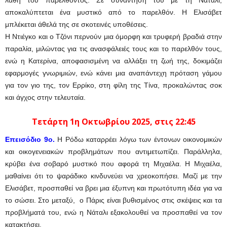
αποκαλύπτεται ένα μυστικό από το παρελθόν. Η Ελισάβετ
μπλέκεται άθελά της σε σκοτεινές υποθέσεις.
Η Ντιέγκο και ο Τζόνι περνούν μια όμορφη και τρυφερή βραδιά στην
παραλία, μιλώντας για τις ανασφάλειές τους και το παρελθόν τους,
ενώ η Κατερίνα, αποφασισμένη να αλλάξει τη ζωή της, δοκιμάζει
εφαρμογές γνωριμιών, ενώ κάνει μια αναπάντεχη πρόταση γάμου
για τον γιο της, τον Ερρίκο, στη φίλη της Τίνα, προκαλώντας σοκ
και άγχος στην τελευταία.
Τετάρτη 1η Οκτωβρίου 2025, στις 22:45
Επεισόδιο 9ο.
Η Ρόδω καταρρέει λόγω των έντονων οικονομικών
και οικογενειακών προβλημάτων που αντιμετωπίζει. Παράλληλα,
κρύβει ένα σοβαρό μυστικό που αφορά τη Μιχαέλα. Η Μιχαέλα,
μαθαίνει ότι το ψαράδικο κινδυνεύει να χρεοκοπήσει. Μαζί με την
Ελισάβετ, προσπαθεί να βρει μια έξυπνη και πρωτότυπη ιδέα για να
το σώσει. Στο μεταξύ, ο Πάρις είναι βυθισμένος στις σκέψεις και τα
προβλήματά του, ενώ η Νάταλι εξακολουθεί να προσπαθεί να τον
κατακτήσει.