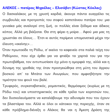
ΑΛΕΚΟΣ – πατέρας Μιχαέλας – Ελισάβετ (Κώστας Κόκλας)
Ο δασκαλάκος με τη χρυσή καρδιά, άκουγε πάντα ευαγγέλιο τις
συμβουλές και προτροπές του σοφού καπετάνιου πατέρα του: μια
γυναίκα μάς αναλογεί στη ζωή, οι πολλές είναι ξόδεμα και άδικος
κόπος. Αλλά μη βιάζεσαι. Θα στη φέρει η μοίρα… Αφού μια μας τη
χρωστάει σε όλους… Έτσι κι αυτός περίμενε υπομονετικά μέχρι την
έλευση «εκείνης»…
Όταν πρωτοείδε τη Ρόδω, σ’ εκείνο το καφενείο στα παλιά τείχη του
Ρεθύμνου, που είχε έρθει για να φτιάξει τα χαρτιά του για την
πρωτοβάθμια, τον εντυπωσίασε όχι μόνο η ομορφιά της, αλλά και η
δύναμη της γροθιάς της όταν προσγειώθηκε στη μύτη του άγριου
βοσκού απ’ τα Μιτάτα των Ανωγείων, που αμφισβήτησε την
τιμιότητα του φουλ του βαλέ.
Τρυφερός, συγκαταβατικός, ρομαντικός, θερμόαιμος (κυρίως με τη
Ρόδω του) και υποστηρικτικός σε κάθε τρέλα των κοριτσιών του,
δεν δυσκολευόμαστε να καταλάβουμε την αδυναμία που του έχουν
τα βλαστάρια του. Αλλά κι όλοι οι κάτοικοι της περιοχής, όταν σε
κάθε πρόβλημα-διένεξη ο Αλέκος θα ναι η Άμεση Δράση της