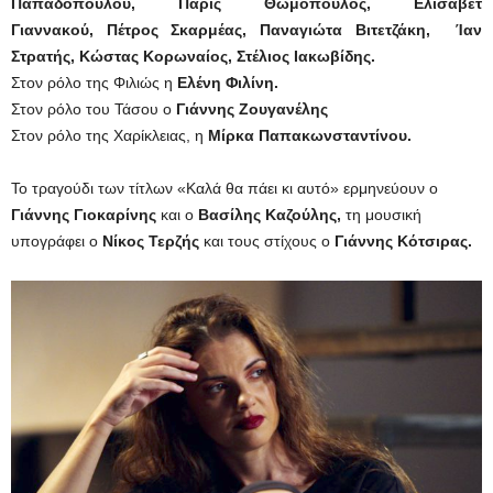
Παπαδοπούλου, Πάρις Θωμόπουλος,
Ελισάβετ
Γιαννακού, Πέτρος Σκαρμέας, Παναγιώτα Βιτετζάκη, Ίαν
Στρατής, Κώστας Κορωναίος, Στέλιος Ιακωβίδης.
Στον ρόλο της Φιλιώς η
Ελένη Φιλίνη.
Στον ρόλο του Τάσου ο
Γιάννης Ζουγανέλης
Στον ρόλο της Χαρίκλειας, η
Μίρκα Παπακωνσταντίνου.
Το τραγούδι των τίτλων «Καλά θα πάει κι αυτό» ερμηνεύουν ο
Γιάννης Γιοκαρίνης
και ο
Βασίλης Καζούλης,
τη μουσική
υπογράφει ο
Νίκος Τερζής
και τους στίχους ο
Γιάννης Κότσιρας.