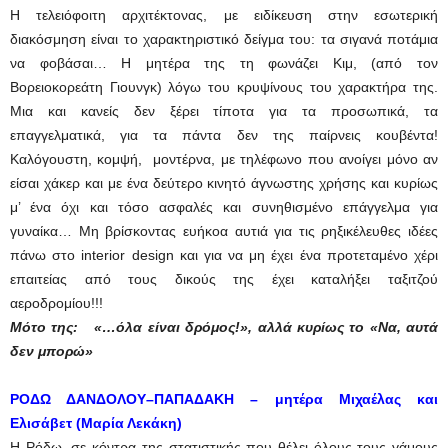
Η τελειόφοιτη αρχιτέκτονας, με ειδίκευση στην εσωτερική
διακόσμηση είναι το χαρακτηριστικό δείγμα του: τα σιγανά ποτάμια
να φοβάσαι… Η μητέρα της τη φωνάζει Κιμ, (από τον
Βορειοκορεάτη Γιουνγκ) λόγω του κρυψίνους του χαρακτήρα της.
Μια και κανείς δεν ξέρει τίποτα για τα προσωπικά, τα
επαγγελματικά, για τα πάντα δεν της παίρνεις κουβέντα!
Καλόγουστη, κομψή, μοντέρνα, με τηλέφωνο που ανοίγει μόνο αν
είσαι χάκερ και με ένα δεύτερο κινητό άγνωστης χρήσης και κυρίως
μ’ ένα όχι και τόσο ασφαλές και συνηθισμένο επάγγελμα για
γυναίκα… Μη βρίσκοντας ευήκοα αυτιά για τις ρηξικέλευθες ιδέες
πάνω στο interior design και για να μη έχει ένα προτεταμένο χέρι
επαιτείας από τους δικούς της έχει καταλήξει ταξιτζού
αεροδρομίου!!!
Μότο της: «…όλα είναι δρόμος!», αλλά κυρίως το «Να, αυτά
δεν μπορώ»
ΡΟΔΩ ΔΑΝΔΟΛΟΥ–ΠΑΠΑΔΑΚΗ – μητέρα Μιχαέλας και
Ελισάβετ (Μαρία Λεκάκη)
Η Ρόδω, σε κόντρα της στατιστικής που θέλει όλους τους γάμους