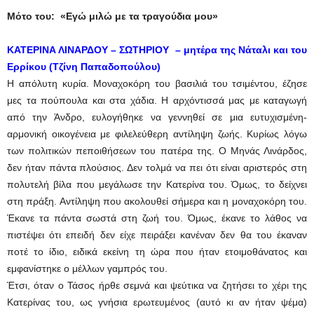
Μότο του: «Εγώ μιλώ με τα τραγούδια μου»
ΚΑΤΕΡΙΝΑ ΛΙΝΑΡΔΟΥ – ΣΩΤΗΡΙΟΥ – μητέρα της Νάταλι και του
Ερρίκου (Τζίνη Παπαδοπούλου)
Η απόλυτη κυρία. Μοναχοκόρη του βασιλιά του τσιμέντου, έζησε
μες τα πούπουλα και στα χάδια. Η αρχόντισσά μας με καταγωγή
από την Άνδρο, ευλογήθηκε να γεννηθεί σε μια ευτυχισμένη-
αρμονική οικογένεια με φιλελεύθερη αντίληψη ζωής. Κυρίως λόγω
των πολιτικών πεποιθήσεων του πατέρα της. Ο Μηνάς Λινάρδος,
δεν ήταν πάντα πλούσιος. Δεν τολμά να πει ότι είναι αριστερός στη
πολυτελή βίλα που μεγάλωσε την Κατερίνα του. Όμως, το δείχνει
στη πράξη. Αντίληψη που ακολουθεί σήμερα και η μοναχοκόρη του.
Έκανε τα πάντα σωστά στη ζωή του. Όμως, έκανε το λάθος να
πιστέψει ότι επειδή δεν είχε πειράξει κανέναν δεν θα του έκαναν
ποτέ το ίδιο, ειδικά εκείνη τη ώρα που ήταν ετοιμοθάνατος και
εμφανίστηκε ο μέλλων γαμπρός του.
Έτσι, όταν ο Τάσος ήρθε σεμνά και ψεύτικα να ζητήσει το χέρι της
Κατερίνας του, ως γνήσια ερωτευμένος (αυτό κι αν ήταν ψέμα)