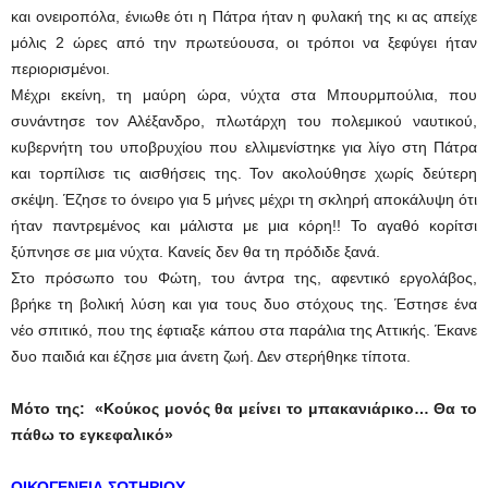
και ονειροπόλα, ένιωθε ότι η Πάτρα ήταν η φυλακή της κι ας απείχε
μόλις 2 ώρες από την πρωτεύουσα, οι τρόποι να ξεφύγει ήταν
περιορισμένοι.
Μέχρι εκείνη, τη μαύρη ώρα, νύχτα στα Μπουρμπούλια, που
συνάντησε τον Αλέξανδρο, πλωτάρχη του πολεμικού ναυτικού,
κυβερνήτη του υποβρυχίου που ελλιμενίστηκε για λίγο στη Πάτρα
και τορπίλισε τις αισθήσεις της. Τον ακολούθησε χωρίς δεύτερη
σκέψη. Έζησε το όνειρο για 5 μήνες μέχρι τη σκληρή αποκάλυψη ότι
ήταν παντρεμένος και μάλιστα με μια κόρη!! Το αγαθό κορίτσι
ξύπνησε σε μια νύχτα. Κανείς δεν θα τη πρόδιδε ξανά.
Στο πρόσωπο του Φώτη, του άντρα της, αφεντικό εργολάβος,
βρήκε τη βολική λύση και για τους δυο στόχους της. Έστησε ένα
νέο σπιτικό, που της έφτιαξε κάπου στα παράλια της Αττικής. Έκανε
δυο παιδιά και έζησε μια άνετη ζωή. Δεν στερήθηκε τίποτα.
Μότο της: «Κούκος μονός θα μείνει το μπακανιάρικο… Θα το
πάθω το εγκεφαλικό»
ΟΙΚΟΓΕΝΕΙΑ ΣΩΤΗΡΙΟΥ