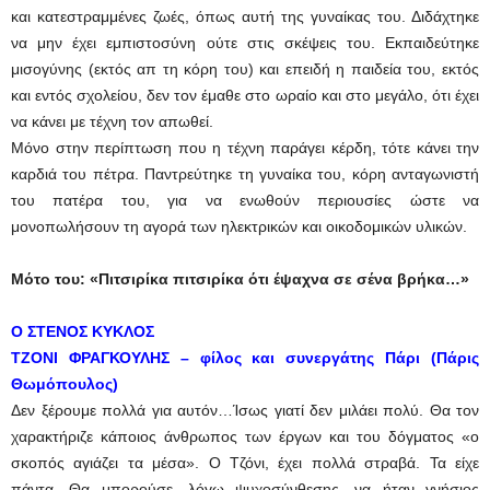
και κατεστραμμένες ζωές, όπως αυτή της γυναίκας του. Διδάχτηκε
να μην έχει εμπιστοσύνη ούτε στις σκέψεις του. Εκπαιδεύτηκε
μισογύνης (εκτός απ τη κόρη του) και επειδή η παιδεία του, εκτός
και εντός σχολείου, δεν τον έμαθε στο ωραίο και στο μεγάλο, ότι έχει
να κάνει με τέχνη τον απωθεί.
Μόνο στην περίπτωση που η τέχνη παράγει κέρδη, τότε κάνει την
καρδιά του πέτρα. Παντρεύτηκε τη γυναίκα του, κόρη ανταγωνιστή
του πατέρα του, για να ενωθούν περιουσίες ώστε να
μονοπωλήσουν τη αγορά των ηλεκτρικών και οικοδομικών υλικών.
Μότο του: «Πιτσιρίκα πιτσιρίκα ότι έψαχνα σε σένα βρήκα…»
Ο ΣΤΕΝΟΣ ΚΥΚΛΟΣ
ΤΖΟΝΙ
ΦΡΑΓΚΟΥΛΗΣ – φίλος και συνεργάτης Πάρι (Πάρις
Θωμόπουλος)
Δεν ξέρουμε πολλά για αυτόν…Ίσως γιατί δεν μιλάει πολύ. Θα τον
χαρακτήριζε κάποιος άνθρωπος των έργων και του δόγματος «ο
σκοπός αγιάζει τα μέσα». Ο Τζόνι, έχει πολλά στραβά. Τα είχε
πάντα. Θα μπορούσε, λόγω ψυχοσύνθεσης, να ήταν γνήσιος