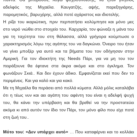
αδελφός της Μιχαέλα. Καυγατζής, αψής, παρεξηγιάρης,
παρομητικός, βαρυχέρης, αλλά ποτέ αχάριστος και ιδιοτελής.
Η ρίζα του ικαριώτικη, πριν περπατήσει κολύμπησε και μόνο μες
στο νερό νιώθει στο στοιχείο του. Καρχαρία, τον φώναζε η μάνα του
για τη ταχύτητα του στη θάλασσα, αλλά γρήγορα κούμπωσε ο
χαρακτηρισμός λόγω της αγάπης του να δαγκώνει. Όνειρο του ήταν
να γίνει μποξέρ για αυτό και τα βήματα του τον οδήγησαν στην
Αμερική. Για τον ιδιοκτήτη της Νeeds Πάρι, για να μη του τον
πειράξουνε θα έφτανε στα άκρα ακόμα και στο έγκλημα. Τον
φωνάζουν Σκιά.. Και δεν έχουν άδικο. Εμφανίζεται εκεί που δεν το
περιμένεις. Και για καλό και για κακό.
Με τη Μιχαέλα θα περάσει από πολλά κύματα. Αλλά μόλις καταλάβει
ότι η τέως νυν και αει αγάπη του αφέντη του είναι η αδελφή ψυχή
του, θα κάνει την υπέρβαση και θα βρεθεί να την προστατεύει
ακόμα κι από αυτόν τον ίδιο τον Πάρι, τον μόνο φίλο που είχε ποτέ
στη ζωή του..
Μότο του: «Δεν υπάρχει αυτό»
… Που καταφέρνει και το κολλάει