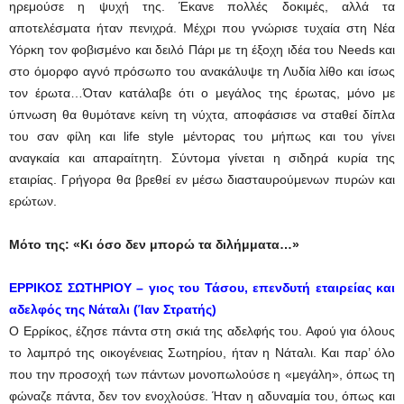
ηρεμούσε η ψυχή της. Έκανε πολλές δοκιμές, αλλά τα
αποτελέσματα ήταν πενιχρά. Μέχρι που γνώρισε τυχαία στη Νέα
Υόρκη τον φοβισμένο και δειλό Πάρι με τη έξοχη ιδέα του Νeeds και
στο όμορφο αγνό πρόσωπο του ανακάλυψε τη Λυδία λίθο και ίσως
τον έρωτα…Όταν κατάλαβε ότι ο μεγάλος της έρωτας, μόνο με
ύπνωση θα θυμότανε κείνη τη νύχτα, αποφάσισε να σταθεί δίπλα
του σαν φίλη και life style μέντορας του μήπως και του γίνει
αναγκαία και απαραίτητη. Σύντομα γίνεται η σιδηρά κυρία της
εταιρίας. Γρήγορα θα βρεθεί εν μέσω διασταυρούμενων πυρών και
ερώτων.
Μότο της: «Κι όσο δεν μπορώ τα διλήμματα…»
ΕΡΡΙΚΟΣ ΣΩΤΗΡΙΟΥ – γιος του Τάσου, επενδυτή εταιρείας και
αδελφός της Νάταλι (Ίαν Στρατής)
Ο Ερρίκος, έζησε πάντα στη σκιά της αδελφής του. Αφού για όλους
το λαμπρό της οικογένειας Σωτηρίου, ήταν η Νάταλι. Και παρ’ όλο
που την προσοχή των πάντων μονοπωλούσε η «μεγάλη», όπως τη
φώναζε πάντα, δεν τον ενοχλούσε. Ήταν η αδυναμία του, όπως και