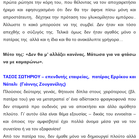
πρώτα ρώτησε την κόρη του, που θέλοντας να τον αποχαιρετήσει
ήρεμο και εφησυχασμένο ότι δεν θα την άφηνε πίσω μόνη και
απροστάτευτη, δέχτηκε την πρόταση του γλυκομίλητου εμπόρου..
Άλλωστε τι κακό μπορούσε να της συμβεί. Δεν ήταν και τόσο
απεχθής ο σύζυγός της. Τελικά όμως δεν ήταν αγαθός μόνο ο
πατέρας της αλλά και η ίδια και θα το ανακάλυπτε γρήγορα…
Μότο της: «Δεν θα μ’ αλλάξει κανένας. Μάτωσα για να φτάσω
να με καμαρώνω».
ΤΑΣΟΣ ΣΩΤΗΡΙΟΥ
– επενδυτής εταιρείας, πατέρας Ερρίκου και
Νάταλι (Γιάννης Ζουγανέλης)
Πλούσιος δεύτερης γενιάς, θήτευσε δίπλα στους χειρότερους (βλ.
πατέρα του) για να μετατραπεί σ’ ένα αδίστακτο φραγκοφονιά που
δεν σταματά προ ουδενός για να αποκτήσει και άλλο αμύθητο
πλούτο. Γι’ αυτόν όλα είναι θέμα εξουσίας – δικιάς του εννοείται –
και όποιος την αμφισβητεί έχει πολλά άνομα μέσα για να τον
συνετίσει ή να τον εξαφανίσει!
Από τον πατέρα του, δεν έμαθε μόνο να δημιουργεί πλούτο αλλά