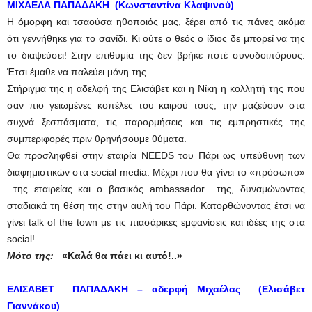
ΜΙΧΑΕΛΑ ΠΑΠΑΔΑΚΗ (Κωνσταντίνα Κλαψινού)
Η όμορφη και τσαούσα ηθοποιός μας, ξέρει από τις πάνες ακόμα
ότι γεννήθηκε για το σανίδι. Κι ούτε ο θεός ο ίδιος δε μπορεί να της
το διαψεύσει! Στην επιθυμία της δεν βρήκε ποτέ συνοδοιπόρους.
Έτσι έμαθε να παλεύει μόνη της.
Στήριγμα της η αδελφή της Ελισάβετ και η Νίκη η κολλητή της που
σαν πιο γειωμένες κοπέλες του καιρού τους, την μαζεύουν στα
συχνά ξεσπάσματα, τις παρορμήσεις και τις εμπρηστικές της
συμπεριφορές πριν θρηνήσουμε θύματα.
Θα προσληφθεί στην εταιρία NEEDS του Πάρι ως υπεύθυνη των
διαφημιστικών στα social media. Μέχρι που θα γίνει το «πρόσωπο»
της εταιρείας και ο βασικός ambassador της, δυναμώνοντας
σταδιακά τη θέση της στην αυλή του Πάρι. Κατορθώνοντας έτσι να
γίνει talk of the town με τις πιασάρικες εμφανίσεις και ιδέες της στα
social!
Μότο της:
«Καλά θα πάει κι αυτό!..»
ΕΛΙΣΑΒΕΤ ΠΑΠΑΔΑΚΗ – αδερφή Μιχαέλας (Ελισάβετ
Γιαννάκου)