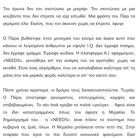
Τον έρωτα δεν τον σκοτώνεις με μαχαίρι. Τον σκοτώνεις με μια
κουβέντα που δεν έπρεπε να είχε ειπωθεί. Μια φράση του Πάρι τα
γκρέμισε όλα. Εκείνη, που τον άκουσε χωρίς να έπρεπε, έφυγε
Ο Πάρις βυθίστηκε στον μοναχικό του κόσμο και έκανε αυτό που
κάνουν οι λυγισμένοι άνθρωποι με υψηλό I.Q. Δεν έγραψε ποίημα,
δεν έγραψε γράμμα. Έγραψε κώδικα. Η πλατφόρμα Α.Ι. εφαρμογών,
«NEEDS», γεννήθηκε απ’ την ανάγκη του να αγαπηθεί, χωρίς να
εκτεθεί. Είναι ένας αλγόριθμος που σε καταλαβαίνει καλύτερα απ’ τη
μάνα σου και μερικές φορές καλύτερα κι απ’ τον εαυτό σου.
Πέντε χρόνια αργότερα, οι δρόμοι τους ξανασυναντιούνται. Τυχαία;
Ο Πάρις επιστρέφει αγνώριστος, επιτυχημένος, κομψός και
επιβεβαιωμένος. Το νέο look κρύβει τα παλιά «ρούχα»… Αφού είναι
το ίδιο κατεστραμμένος όπως τον άφησε η Μιχαέλα. Το
δημιούργημά του… η «NEEDS», είναι πλέον το σύστημα που
κυβερνά τις ζωές όλων. Η Μιχαέλα μπλέκεται στον ιστό της. Στην
εταιρεία που έγινε το πιο δυνατό κοινωνικό φαινόμενο. Εκεί