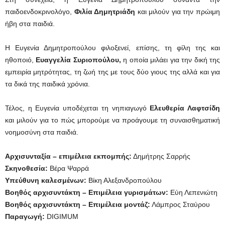
παιδοενδοκρινολόγο,
Φιλία Δημητριάδη
και μιλούν για την πρώιμη
ήβη στα παιδιά.
Η Ευγενία Δημητροπούλου φιλοξενεί, επίσης, τη φίλη της και
ηθοποιό,
Ευαγγελία Συριοπούλου
,
η οποία μιλάει για την δική της
εμπειρία μητρότητας, τη ζωή της με τους δύο γιους της αλλά και για
τα δικά της παιδικά χρόνια.
Τέλος, η Ευγενία υποδέχεται τη νηπιαγωγό
Ελευθερία Λαφτσίδη
και μιλούν για το πώς μπορούμε να προάγουμε τη συναισθηματική
νοημοσύνη στα παιδιά.
Αρχισυνταξία – επιμέλεια εκπομπής:
Δημήτρης Σαρρής
Σκηνοθεσία:
Βέρα Ψαρρά
Υπεύθυνη καλεσμένων:
Βίκη Αλεξανδροπούλου
Βοηθός αρχισυντάκτη – Επιμέλεια γυρισμάτων:
Εύη Λεπενιώτη
Βοηθός αρχισυντάκτη – Επιμέλεια μοντάζ:
Λάμπρος Σταύρου
Παραγωγή:
DIGIMUM