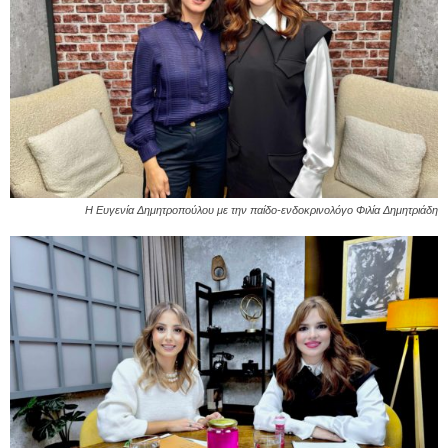
Η Ευγενία Δημητροπούλου με την παίδο-ενδοκρινολόγο Φιλία Δημητριάδη