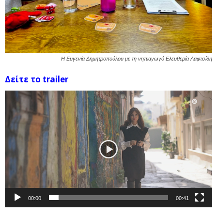
Η Ευγενία Δημητροπούλου με τη νηπιαγωγό Ελευθερία Λαφτσίδη
Δείτε το trailer
Πρόγραμμα
Αναπαραγωγής
Βίντεο
00:00
00:41