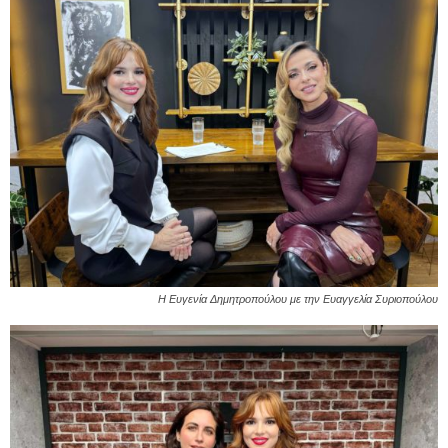
Η Ευγενία Δημητροπούλου με την Ευαγγελία Συριοπούλου