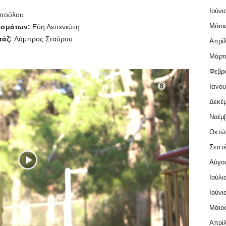
Ιούνι
οπούλου
Μάιος
ισμάτων:
Εύη Λεπενιώτη
τάζ:
Λάμπρος Σταύρου
Απρίλ
Μάρτι
Φεβρο
Ιανου
Δεκέμ
Νοέμβ
Οκτώ
Σεπτέ
Αύγο
Ιούλι
Ιούνι
Μάιος
Απρίλ