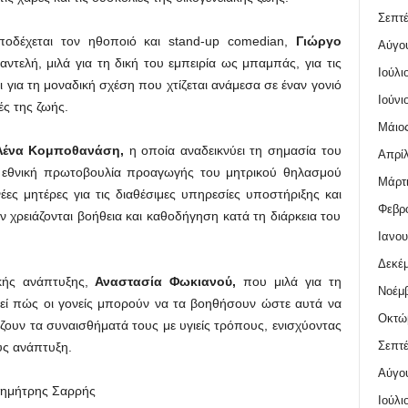
Σεπτέ
ποδέχεται τον ηθοποιό και stand-up comedian,
Γιώργο
Αύγο
τελή, μιλά για τη δική του εμπειρία ως μπαμπάς, για τις
Ιούλι
 για τη μοναδική σχέση που χτίζεται ανάμεσα σε έναν γονιό
Ιούνι
ές της ζωής.
Μάιος
Λένα Κομποθανάση,
η οποία αναδεικνύει τη σημασία του
Απρίλ
ν εθνική πρωτοβουλία προαγωγής του μητρικού θηλασμού
Μάρτι
έες μητέρες για τις διαθέσιμες υπηρεσίες υποστήριξης και
Φεβρο
 χρειάζονται βοήθεια και καθοδήγηση κατά τη διάρκεια του
Ιανου
Δεκέμ
ικής ανάπτυξης,
Αναστασία Φωκιανού,
που μιλά για τη
Νοέμβ
ηγεί πώς οι γονείς μπορούν να τα βοηθήσουν ώστε αυτά να
Οκτώ
ζουν τα συναισθήματά τους με υγιείς τρόπους, ενισχύοντας
Σεπτέ
υς ανάπτυξη.
Αύγο
ημήτρης Σαρρής
Ιούλι