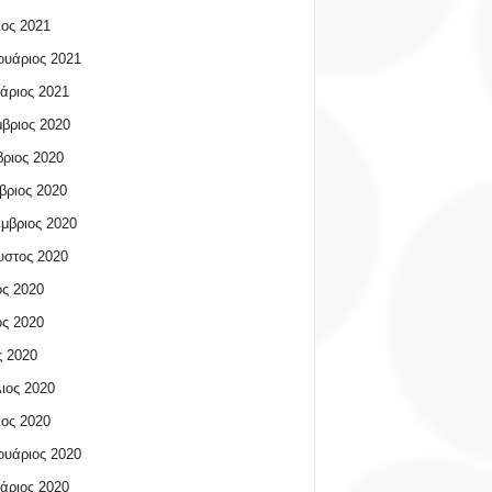
ος 2021
υάριος 2021
άριος 2021
βριος 2020
ριος 2020
βριος 2020
μβριος 2020
υστος 2020
ος 2020
ος 2020
 2020
ιος 2020
ος 2020
υάριος 2020
άριος 2020