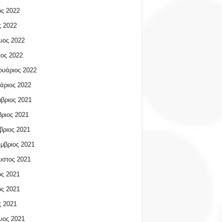
ος 2022
 2022
ιος 2022
ος 2022
υάριος 2022
άριος 2022
βριος 2021
ριος 2021
βριος 2021
μβριος 2021
υστος 2021
ος 2021
ος 2021
 2021
ιος 2021