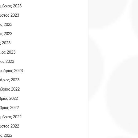
μβριος 2023
υστος 2023
ος 2023
ος 2023
 2023
ιος 2023
ος 2023
υάριος 2023
άριος 2023
βριος 2022
ριος 2022
βριος 2022
μβριος 2022
υστος 2022
ος 2022