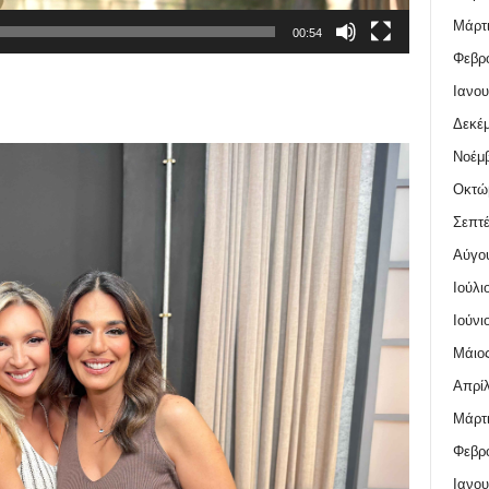
Μάρτι
00:54
Φεβρο
Ιανου
Δεκέμ
Νοέμβ
Οκτώ
Σεπτέ
Αύγο
Ιούλι
Ιούνι
Μάιος
Απρίλ
Μάρτι
Φεβρο
Ιανου