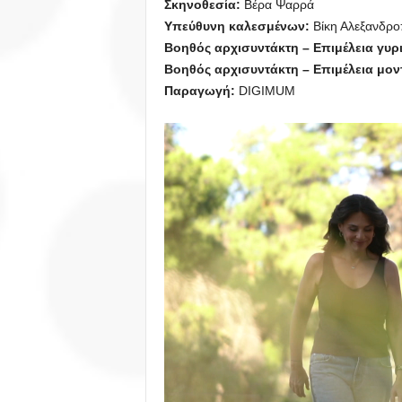
Σκηνοθεσία:
Βέρα Ψαρρά
Υπεύθυνη καλεσμένων:
Βίκη Αλεξανδρ
Βοηθός αρχισυντάκτη – Επιμέλεια γυρ
Βοηθός αρχισυντάκτη – Επιμέλεια μον
Παραγωγή:
DIGIMUM
Πρόγραμμα
Αναπαραγωγής
Βίντεο