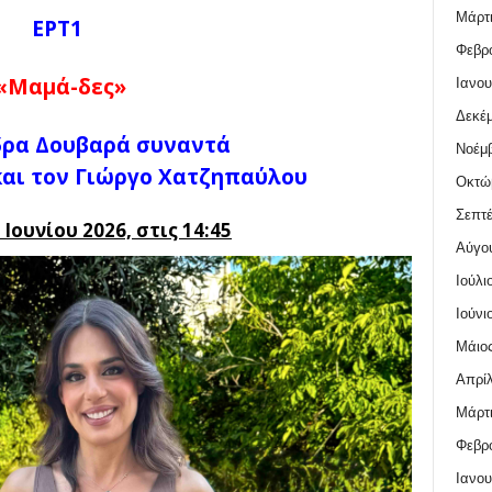
Μάρτι
ΕΡΤ1
Φεβρο
«Μαμά-δες»
Ιανου
Δεκέμ
δρα Δουβαρά συναντά
Νοέμβ
και τον Γιώργο Χατζηπαύλου
Οκτώ
Σεπτέ
 Ιουνίου
2026, στις 14:45
Αύγο
Ιούλι
Ιούνι
Μάιος
Απρίλ
Μάρτι
Φεβρο
Ιανου