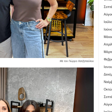
Σεπτέ
Αύγο
Ιούλι
Ιούνι
Μάιος
Απρίλ
Μάρτι
Φεβρο
Με τον Γιώργο Χατζηπαύλου
Ιανου
Δεκέμ
Νοέμβ
Οκτώ
Σεπτέ
Αύγο
Ιούλι