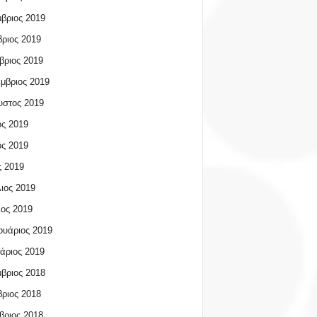
βριος 2019
ριος 2019
βριος 2019
μβριος 2019
υστος 2019
ος 2019
ος 2019
 2019
ιος 2019
ος 2019
υάριος 2019
άριος 2019
βριος 2018
ριος 2018
βριος 2018