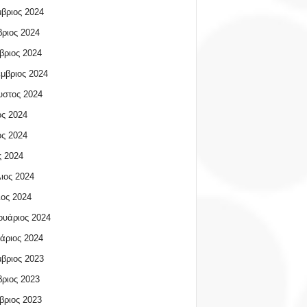
βριος 2024
ριος 2024
βριος 2024
μβριος 2024
υστος 2024
ος 2024
ος 2024
 2024
ιος 2024
ος 2024
υάριος 2024
άριος 2024
βριος 2023
ριος 2023
βριος 2023