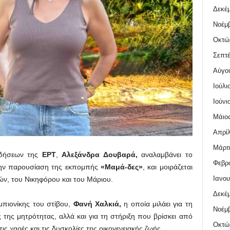
Δεκέμ
Νοέμβ
Οκτώ
Σεπτέ
Αύγο
Ιούλι
Ιούνι
Μάιος
Απρίλ
Μάρτι
ιδήσεων της
ΕΡΤ
,
Αλεξάνδρα Δουβαρά,
αναλαμβάνει το
Φεβρο
ν παρουσίαση της εκπομπής
«Μαμά-δες»
, και μοιράζεται
Ιανου
ιών, του Νικηφόρου και του Μάριου.
Δεκέμ
μπιονίκης του στίβου,
Φανή Χαλκιά,
η οποία μιλάει για τη
Νοέμβ
ς της μητρότητας, αλλά και για τη στήριξη που βρίσκει από
Οκτώ
τις χαρές και τις δυσκολίες της οικογενειακής ζωής.