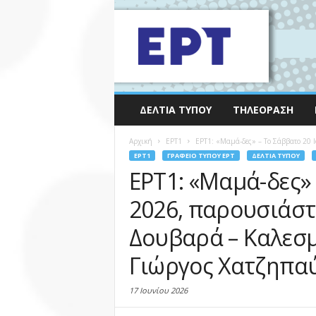
ΔΕΛΤΊΑ ΤΎΠΟΥ
ΤΗΛΕΌΡΑΣΗ
Αρχική
EΡΤ1
ΕΡΤ1: «Μαμά-δες» – Το Σάββατο 20 
EΡΤ1
ΓΡΑΦΕΊΟ ΤΎΠΟΥ ΕΡΤ
ΔΕΛΤΊΑ ΤΎΠΟΥ
ΕΡΤ1: «Μαμά-δες» 
2026, παρουσιάστ
Δουβαρά – Καλεσμ
Γιώργος Χατζηπα
17 Ιουνίου 2026