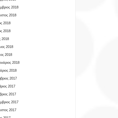
μβριος 2018
υστος 2018
ος 2018
ος 2018
 2018
ιος 2018
ος 2018
υάριος 2018
άριος 2018
βριος 2017
ριος 2017
βριος 2017
μβριος 2017
υστος 2017
ος 2017