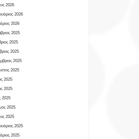
ος 2026
υάριος 2026
άριος 2026
βριος 2025
ριος 2025
βριος 2025
μβριος 2025
υστος 2025
ος 2025
ος 2025
 2025
ιος 2025
ος 2025
υάριος 2025
άριος 2025