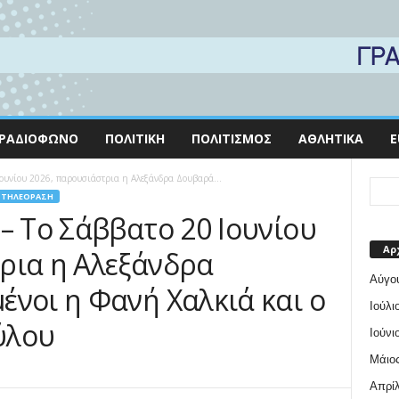
ΡΑΔΙΌΦΩΝΟ
ΠΟΛΙΤΙΚΉ
ΠΟΛΙΤΙΣΜΌΣ
ΑΘΛΗΤΙΚΆ
E
Ιουνίου 2026, παρουσιάστρια η Αλεξάνδρα Δουβαρά...
ΤΗΛΕΌΡΑΣΗ
– Το Σάββατο 20 Ιουνίου
Αρ
ρια η Αλεξάνδρα
Αύγο
ένοι η Φανή Χαλκιά και ο
Ιούλι
ύλου
Ιούνι
Μάιος
Απρίλ