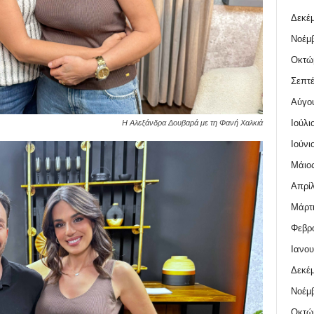
Δεκέμ
Νοέμβ
Οκτώ
Σεπτέ
Αύγο
Ιούλι
Η Αλεξάνδρα Δουβαρά με τη Φανή Χαλκιά
Ιούνι
Μάιος
Απρίλ
Μάρτι
Φεβρο
Ιανου
Δεκέμ
Νοέμβ
Οκτώ