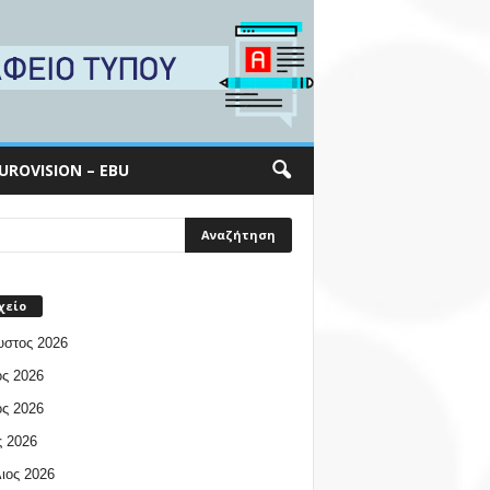
UROVISION – EBU
χείο
υστος 2026
ος 2026
ος 2026
 2026
ιος 2026