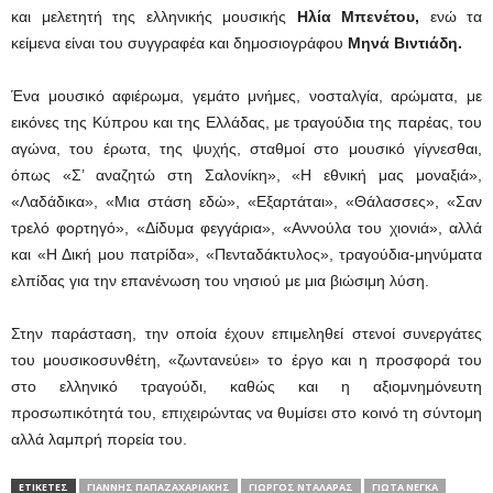
και μελετητή της ελληνικής μουσικής
Ηλία Μπενέτου,
ενώ τα
κείμενα είναι του συγγραφέα και δημοσιογράφου
Μηνά Βιντιάδη.
Ένα μουσικό αφιέρωμα, γεμάτο μνήμες, νοσταλγία, αρώματα, με
εικόνες της Κύπρου και της Ελλάδας, με τραγούδια της παρέας, του
αγώνα, του έρωτα, της ψυχής, σταθμοί στο μουσικό γίγνεσθαι,
όπως «Σ’ αναζητώ στη Σαλονίκη», «Η εθνική μας μοναξιά»,
«Λαδάδικα», «Μια στάση εδώ», «Εξαρτάται», «Θάλασσες», «Σαν
τρελό φορτηγό», «Δίδυμα φεγγάρια», «Αννούλα του χιονιά», αλλά
και «Η Δική μου πατρίδα», «Πενταδάκτυλος», τραγούδια-μηνύματα
ελπίδας για την επανένωση του νησιού με μια βιώσιμη λύση.
Στην παράσταση, την οποία έχουν επιμεληθεί στενοί συνεργάτες
του μουσικοσυνθέτη, «ζωντανεύει» το έργο και η προσφορά του
στο ελληνικό τραγούδι, καθώς και η αξιομνημόνευτη
προσωπικότητά του, επιχειρώντας να θυμίσει στο κοινό τη σύντομη
αλλά λαμπρή πορεία του.
ΕΤΙΚΕΤΕΣ
ΓΙΆΝΝΗΣ ΠΑΠΑΖΑΧΑΡΙΆΚΗΣ
ΓΙΏΡΓΟΣ ΝΤΑΛΆΡΑΣ
ΓΙΏΤΑ ΝΈΓΚΑ