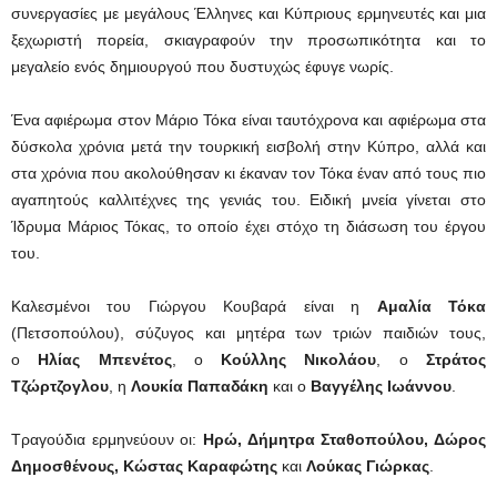
συνεργασίες με μεγάλους Έλληνες και Κύπριους ερμηνευτές και μια
ξεχωριστή πορεία, σκιαγραφούν την προσωπικότητα και το
μεγαλείο ενός δημιουργού που δυστυχώς έφυγε νωρίς.
Ένα αφιέρωμα στον Μάριο Τόκα είναι ταυτόχρονα και αφιέρωμα στα
δύσκολα χρόνια μετά την τουρκική εισβολή στην Κύπρο, αλλά και
στα χρόνια που ακολούθησαν κι έκαναν τον Τόκα έναν από τους πιο
αγαπητούς καλλιτέχνες της γενιάς του. Ειδική μνεία γίνεται στο
Ίδρυμα Μάριος Τόκας, το οποίο έχει στόχο τη διάσωση του έργου
του.
Καλεσμένοι του Γιώργου Κουβαρά είναι η
Αμαλία Τόκα
(Πετσοπούλου), σύζυγος και μητέρα των τριών παιδιών τους,
ο
Ηλίας Μπενέτος
, ο
Κούλλης Νικολάου
, ο
Στράτος
Τζώρτζογλου
, η
Λουκία Παπαδάκη
και ο
Βαγγέλης Ιωάννου
.
Τραγούδια ερμηνεύουν οι:
Ηρώ, Δήμητρα Σταθοπούλου, Δώρος
Δημοσθένους, Κώστας Καραφώτης
και
Λούκας Γιώρκας
.