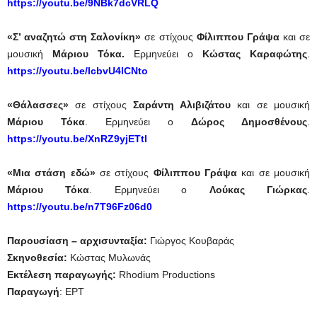
https://youtu.be/9NBk7dcVRLQ
«Σ’ αναζητώ στη Σαλονίκη»
σε στίχους
Φίλιππου Γράψα
και σε
μουσική
Μάριου Τόκα.
Ερμηνεύει ο
Κώστας Καραφώτης
.
https://youtu.be/lcbvU4lCNto
«Θάλασσες»
σε στίχους
Σαράντη Αλιβιζάτου
και σε μουσική
Μάριου Τόκα
. Ερμηνεύει ο
Δώρος Δημοσθένους
.
https://youtu.be/XnRZ9yjETtI
«Μια στάση εδώ»
σε στίχους
Φίλιππου Γράψα
και σε μουσική
Μάριου Τόκα
. Ερμηνεύει ο
Λούκας Γιώρκας
.
https://youtu.be/n7T96Fz06d0
Παρουσίαση – αρχισυνταξία:
Γιώργος Κουβαράς
Σκηνοθεσία:
Κώστας Μυλωνάς
Εκτέλεση παραγωγής:
Rhodium Productions
Παραγωγή
: ΕΡΤ