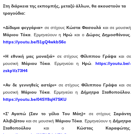
Στη διάρκεια της εκπομπής, μεταξύ άλλων, θα ακουστούν τα
τραγούδια:
«Δίδυμα φεγγάρια»
σε στίχους
Κώστα Φασουλά
και σε μουσική
Μάριου Τόκα
. Ερμηνεύουν η
Ηρώ
και ο
Δώρος Δημοσθένους
.
https://youtu.be/51gQ4wkbS6c
«Η εθνική μας μοναξιά»
σε στίχους
Φίλιππου Γράψα
και σε
μουσική
Μάριου Τόκα
. Ερμηνεύει η
Ηρώ
.
https://youtu.be/-
zskpVz73H4
«Αν δε γεννηθείς αστέρι»
σε στίχους
Φίλιππου Γράψα
και σε
μουσική
Μάριου Τόκα
. Ερμηνεύει η
Δήμητρα Σταθοπούλου
.
https://youtu.be/04SY8qH7SKU
«Σ’ Αγαπώ (Σαν το γέλιο Του Μάη)»
σε στίχους
Σαράντη
Αλιβιζάτου
και σε μουσική
Μάριου Τόκα
. Ερμηνεύουν η
Δήμητρα
Σταθοπούλου
και ο
Κώστας Καραφώτης
.