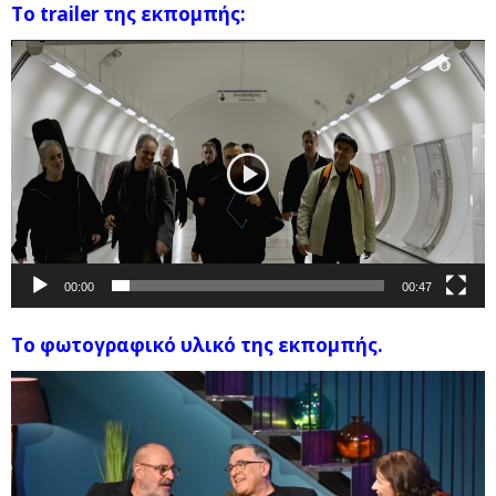
Το trailer της εκπομπής:
Πρόγραμμα
Αναπαραγωγής
Βίντεο
00:00
00:47
Το φωτογραφικό υλικό της εκπομπής.