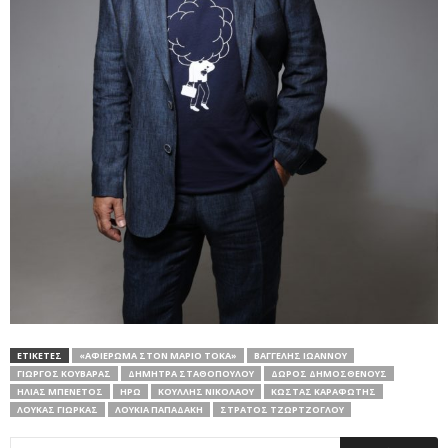
ΕΤΙΚΕΤΕΣ
«ΑΦΙΈΡΩΜΑ ΣΤΟΝ ΜΆΡΙΟ ΤΌΚΑ»
ΒΑΓΓΈΛΗΣ ΙΩΆΝΝΟΥ
ΓΙΏΡΓΟΣ ΚΟΥΒΑΡΆΣ
ΔΉΜΗΤΡΑ ΣΤΑΘΟΠΟΎΛΟΥ
ΔΏΡΟΣ ΔΗΜΟΣΘΈΝΟΥΣ
ΗΛΊΑΣ ΜΠΕΝΈΤΟΣ
ΗΡΏ
ΚΟΎΛΛΗΣ ΝΙΚΟΛΆΟΥ
ΚΏΣΤΑΣ ΚΑΡΑΦΏΤΗΣ
ΛΟΎΚΑΣ ΓΙΏΡΚΑΣ
ΛΟΥΚΊΑ ΠΑΠΑΔΆΚΗ
ΣΤΡΆΤΟΣ ΤΖΏΡΤΖΟΓΛΟΥ