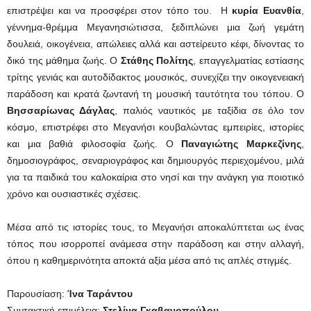
επιστρέψει και να προσφέρει στον τόπο του. Η
κυρία
Ευανθία
,
γέννημα-θρέμμα Μεγανησιώτισσα, ξεδιπλώνει μια ζωή γεμάτη
δουλειά, οικογένεια, απώλειες αλλά και αστείρευτο κέφι, δίνοντας το
δικό της μάθημα ζωής. Ο
Στάθης Πολίτης
, επαγγελματίας εστίασης
τρίτης γενιάς και αυτοδίδακτος μουσικός, συνεχίζει την οικογενειακή
παράδοση και κρατά ζωντανή τη μουσική ταυτότητα του τόπου. Ο
Βησσαρίωνας Δάγλας
, παλιός ναυτικός με ταξίδια σε όλο τον
κόσμο, επιστρέφει στο Μεγανήσι κουβαλώντας εμπειρίες, ιστορίες
και μια βαθιά φιλοσοφία ζωής. Ο
Παναγιώτης Μαρκεζίνης
,
δημοσιογράφος, σεναριογράφος και δημιουργός περιεχομένου, μιλά
για τα παιδικά του καλοκαίρια στο νησί και την ανάγκη για ποιοτικό
χρόνο και ουσιαστικές σχέσεις.
Μέσα από τις ιστορίες τους, το Μεγανήσι αποκαλύπτεται ως ένας
τόπος που ισορροπεί ανάμεσα στην παράδοση και στην αλλαγή,
όπου η καθημερινότητα αποκτά αξία μέσα από τις απλές στιγμές.
Παρουσίαση:
Ίνα Ταράντου
Συντακτική επιμέλεια:
Στελίνα Γκαβανοπούλου