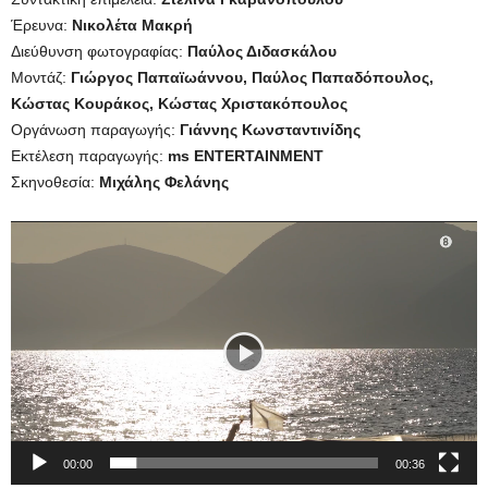
Έρευνα:
Νικολέτα Μακρή
Διεύθυνση φωτογραφίας:
Παύλος Διδασκάλου
Μοντάζ:
Γιώργος Παπαϊωάννου, Παύλος Παπαδόπουλος,
Κώστας Κουράκος, Κώστας Χριστακόπουλος
Οργάνωση παραγωγής:
Γιάννης Κωνσταντινίδης
Εκτέλεση παραγωγής:
ms ENTERTAINMENT
Σκηνοθεσία:
Μιχάλης Φελάνης
Πρόγραμμα
Αναπαραγωγής
Βίντεο
00:00
00:36