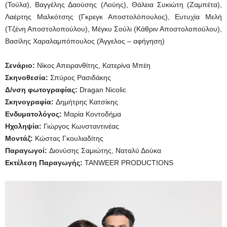
(Τούλα), Βαγγέλης Δαούσης (Λούης), Θάλεια Συκιώτη (Ζαμπέτα),
Λαέρτης Μαλκότσης (Γκρεγκ Αποστολόπουλος), Ευτυχία Μελή
(Τζένη Αποστολοπούλου), Μέγκυ Σούλι (Κάθριν Αποστολοπούλου),
Βασίλης Χαραλαμπόπουλος (Άγγελος – αφήγηση)
Σενάριο:
Νίκος Απειρανθίτης, Κατερίνα Μπέη
Σκηνοθεσία:
Σπύρος Ρασιδάκης
Δ/νση φωτογραφίας:
Dragan Nicolic
Σκηνογραφία:
Δημήτρης Κατσίκης
Ενδυματολόγος:
Μαρία Κοντοδήμα
Ηχοληψία:
Γιώργος Κωνσταντινέας
Μοντάζ:
Κώστας Γκουλιαδίτης
Παραγωγοί:
Διονύσης Σαμιώτης, Ναταλύ Δούκα
Εκτέλεση Παραγωγής:
TANWEER PRODUCTIONS