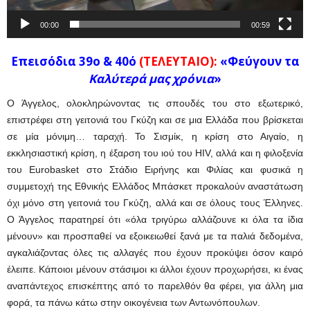
00:00
00:59
Επεισόδια 39ο & 40ό
(ΤΕΛΕΥΤΑΙΟ):
«Φεύγουν τα
Καλύτερά μας χρόνια
»
Ο Άγγελος, ολοκληρώνοντας τις σπουδές του στο εξωτερικό,
επιστρέφει στη γειτονιά του Γκύζη και σε μια Ελλάδα που βρίσκεται
σε μία μόνιμη… ταραχή. Το Σισμίκ, η κρίση στο Αιγαίο, η
εκκλησιαστική κρίση, η έξαρση του ιού του HIV, αλλά και η φιλοξενία
του Eurobasket στο Στάδιο Ειρήνης και Φιλίας και φυσικά η
συμμετοχή της Εθνικής Ελλάδος Μπάσκετ προκαλούν αναστάτωση
όχι μόνο στη γειτονιά του Γκύζη, αλλά και σε όλους τους Έλληνες.
Ο Άγγελος παρατηρεί ότι «όλα τριγύρω αλλάζουνε κι όλα τα ίδια
μένουν» και προσπαθεί να εξοικειωθεί ξανά με τα παλιά δεδομένα,
αγκαλιάζοντας όλες τις αλλαγές που έχουν προκύψει όσον καιρό
έλειπε. Κάποιοι μένουν στάσιμοι κι άλλοι έχουν προχωρήσει, κι ένας
αναπάντεχος επισκέπτης από το παρελθόν θα φέρει, για άλλη μια
φορά, τα πάνω κάτω στην οικογένεια των Αντωνόπουλων.