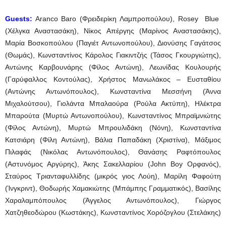
Guests
:
Aranco Baro (Φρειδερίκη Λαμπροπούλου), Rosey Blue
(Χέλγκα Αναστασάκη), Νίκος Απέργης (Μαρίνος Αναστασάκης),
Μαρία Βοσκοπούλου (Παγιέτ Αντωνοπούλου), Διονύσης Γαγάτσος
(Θωμάς), Κωνσταντίνος Κάρολος Γιακιντζής (Τάσος Γκουργιώτης),
Αντώνης Καρβουνάρης (Φίλος Αντώνη), Λεωνίδας Κουλουρής
(Γαρύφαλλος Κοντούλας), Χρήστος Μανωλάκος – Ευσταθίου
(Αντώνης Αντωνόπουλος), Κωνσταντίνα Μεσσήνη (Άννα
Μιχαλούτσου), Γιολάντα Μπαλαούρα (Ρούλα Ακτύπη), Ηλέκτρα
Μπαρούτα (Μυρτώ Αντωνοπούλου), Κωνσταντίνος Μπραϊμνιώτης
(Φίλος Αντώνη), Μυρτώ Μπρουλιδάκη (Νόνη), Κωνσταντίνα
Κατσιάρη (Φίλη Αντώνη), Βάλια Παπαδάκη (Χριστίνα), Μάξιμος
Πιλαφάς (Νικόλας Αντωνόπουλος), Θανάσης Ραφτόπουλος
(Αστυνόμος Αργύρης), Άκης Σακελλαρίου (John Boy Ορφανός),
Σταύρος Τριανταφυλλίδης (μικρός γιος Λούη), Μαρίλη Φαφούτη
(Ίνγκριντ), Θοδωρής Χαμακιώτης (Μπάμπης Γραμματικός), Βασίλης
Χαραλαμπόπουλος (Άγγελος Αντωνόπουλος), Γιώργος
Χατζηθεοδώρου (Κωστάκης), Κωνσταντίνος Χορόζογλου (Στελάκης)