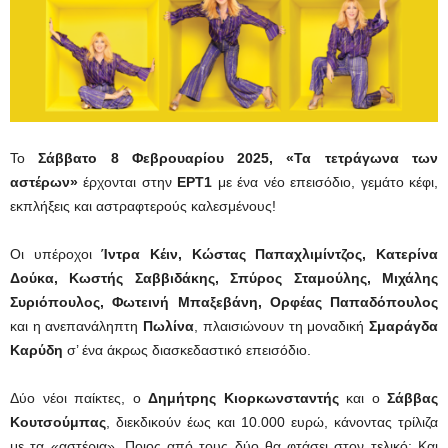
Το
Σάββατο 8 Φεβρουαρίου 2025, «Τα τετράγωνα των
αστέρων»
έρχονται στην
ΕΡΤ1
με ένα νέο επεισόδιο, γεμάτο κέφι,
εκπλήξεις και αστραφτερούς καλεσμένους!
Οι υπέροχοι
Ίντρα Κέιν, Κώστας Παπαχλιμίντζος, Κατερίνα
Δούκα, Κωστής Σαββιδάκης, Σπύρος Σταμούλης, Μιχάλης
Συριόπουλος, Φωτεινή Μπαξεβάνη, Ορφέας Παπαδόπουλος
και η ανεπανάληπτη
Πωλίνα
, πλαισιώνουν τη μοναδική
Σμαράγδα
Καρύδη
σ’ ένα άκρως διασκεδαστικό επεισόδιο.
Δύο νέοι παίκτες, ο
Δημήτρης Κιορκωνσταντής
και ο
Σάββας
Κουτσούμπας
, διεκδικούν έως και 10.000 ευρώ, κάνοντας τρίλιζα
με τα «αστέρια». Ποιος από τους δύο θα φτάσει στον τελικό; Και