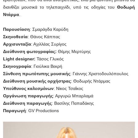
διανθίζει μουσικά το τηλεπαιχνίδι, υπό τις οδηγίες του
Θοδωρή
Ντάρμα
.
Παρουσίαση
: Σμαράγδα Καρύδη
Σκηνοθεσία
: Θάνος Κάππας
Αρχισυνταξία
: Αχιλλέας Συρίγος
Διεύθυνση φωτογραφίας:
Θέμης Μερτύρης
Light
designer
:
Τάσος Γλυκός
Σκηνογραφία
: Γιούλικα Βεκρή
Σύνθεση πρωτότυπης μουσικής
: Γιάννης Χριστοδουλόπουλος
Διεύθυνση μουσικής ορχήστρας
: Θοδωρής Ντάρμας
Υπεύθυνος καλεσμένων
: Νίκος Τσαΐκος
Οργάνωση παραγωγής
: Αργυρώ Μπαρλαμά
Διεύθυνση παραγωγής
: Βασίλης Παπαδάκης
Παραγωγή
: GV Productions