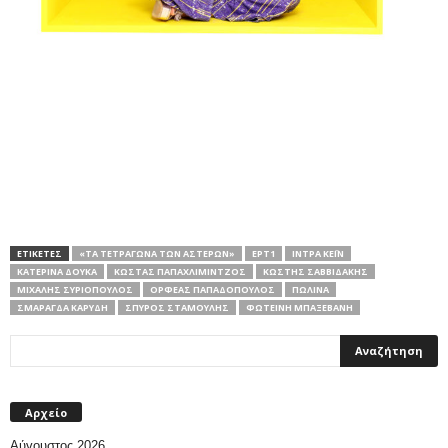
ΕΤΙΚΕΤΕΣ
«ΤΑ ΤΕΤΡΆΓΩΝΑ ΤΩΝ ΑΣΤΈΡΩΝ»
ΕΡΤ1
ΊΝΤΡΑ ΚΈΙΝ
ΚΑΤΕΡΊΝΑ ΔΟΎΚΑ
ΚΏΣΤΑΣ ΠΑΠΑΧΛΙΜΊΝΤΖΟΣ
ΚΩΣΤΉΣ ΣΑΒΒΙΔΆΚΗΣ
ΜΙΧΆΛΗΣ ΣΥΡΙΌΠΟΥΛΟΣ
ΟΡΦΈΑΣ ΠΑΠΑΔΌΠΟΥΛΟΣ
ΠΩΛΊΝΑ
ΣΜΑΡΆΓΔΑ ΚΑΡΎΔΗ
ΣΠΎΡΟΣ ΣΤΑΜΟΎΛΗΣ
ΦΩΤΕΙΝΉ ΜΠΑΞΕΒΆΝΗ
Αρχείο
Αύγουστος 2026