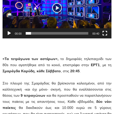
00:00
00:40
«Τα τετράγωνα των αστέρων»,
το δημοφιλές τηλεπαιχνίδι των
80s που αγαπήθηκε από το κοινό, επιστρέφει στην
ΕΡΤ1
, με τη
Σμαράγδα Καρύδη
,
κάθε Σάββατο
, στις
20:45
.
Στο πλευρό της Σμαράγδας θα βρίσκονται καλεσμένοι, από την
καλλιτεχνική -και όχι μόνο- σκηνή, που θα εναλλάσσονται στις
θέσεις των
9 τετραγώνων
και θα προσπαθούν να παραπλανήσουν
τους παίκτες με τις απαντήσεις τους. Κάθε εβδομάδα,
δύο νέοι
παίκτες
θα διεκδικούν έως και 10.000 ευρώ σε 5 γύρους
ερωτήσεων, που θα είναι ανατρεπτικές, ενώ μια ζωντανή μπάντα θα