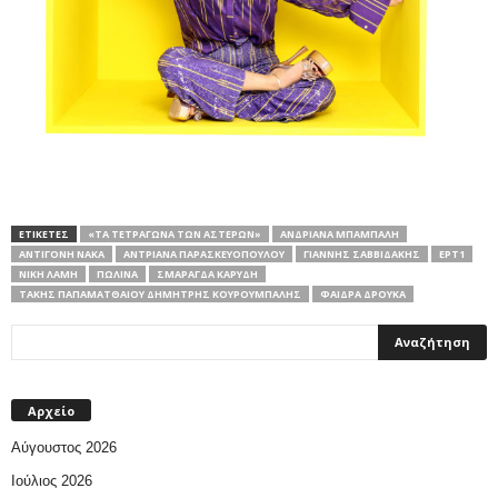
ΕΤΙΚΕΤΕΣ
«ΤΑ ΤΕΤΡΆΓΩΝΑ ΤΩΝ ΑΣΤΈΡΩΝ»
ΑΝΔΡΙΆΝΑ ΜΠΆΜΠΑΛΗ
ΑΝΤΙΓΌΝΗ ΝΆΚΑ
ΑΝΤΡΙΆΝΑ ΠΑΡΑΣΚΕΥΟΠΟΎΛΟΥ
ΓΙΆΝΝΗΣ ΣΑΒΒΙΔΆΚΗΣ
ΕΡΤ1
ΝΊΚΗ ΛΆΜΗ
ΠΩΛΊΝΑ
ΣΜΑΡΆΓΔΑ ΚΑΡΎΔΗ
ΤΆΚΗΣ ΠΑΠΑΜΑΤΘΑΊΟΥ ΔΗΜΉΤΡΗΣ ΚΟΥΡΟΎΜΠΑΛΗΣ
ΦΑΊΔΡΑ ΔΡΟΎΚΑ
Αρχείο
Αύγουστος 2026
Ιούλιος 2026