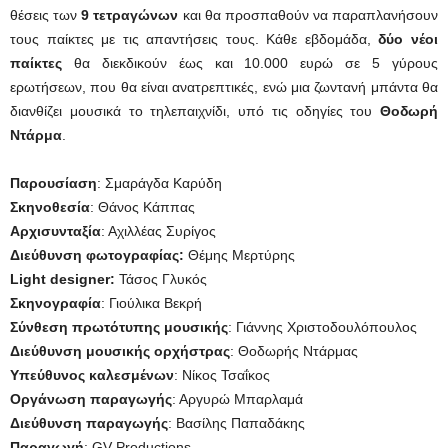
θέσεις των
9 τετραγώνων
και θα προσπαθούν να παραπλανήσουν
τους παίκτες με τις απαντήσεις τους. Κάθε εβδομάδα,
δύο νέοι
παίκτες
θα διεκδικούν έως και 10.000 ευρώ σε 5 γύρους
ερωτήσεων, που θα είναι ανατρεπτικές, ενώ μια ζωντανή μπάντα θα
διανθίζει μουσικά το τηλεπαιχνίδι, υπό τις οδηγίες του
Θοδωρή
Ντάρμα
.
Παρουσίαση
: Σμαράγδα Καρύδη
Σκηνοθεσία
: Θάνος Κάππας
Αρχισυνταξία
: Αχιλλέας Συρίγος
Διεύθυνση φωτογραφίας:
Θέμης Μερτύρης
Light
designer
:
Τάσος Γλυκός
Σκηνογραφία
: Γιούλικα Βεκρή
Σύνθεση πρωτότυπης μουσικής
: Γιάννης Χριστοδουλόπουλος
Διεύθυνση μουσικής ορχήστρας
: Θοδωρής Ντάρμας
Υπεύθυνος καλεσμένων
: Νίκος Τσαΐκος
Οργάνωση παραγωγής
: Αργυρώ Μπαρλαμά
Διεύθυνση παραγωγής
: Βασίλης Παπαδάκης
Παραγωγή
: GV Productions