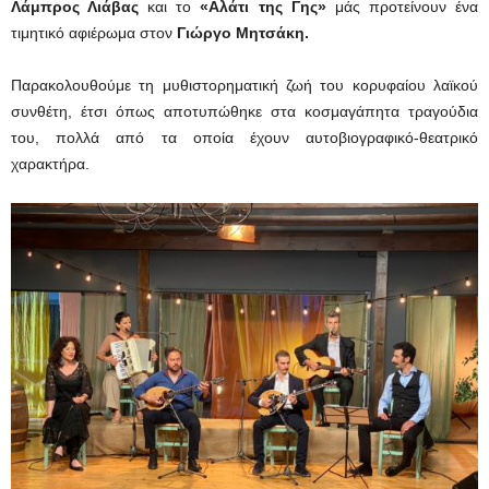
Λάμπρος Λιάβας
και το
«Αλάτι της Γης»
μάς προτείνουν ένα
τιμητικό αφιέρωμα στον
Γιώργο Μητσάκη.
Παρακολουθούμε τη μυθιστορηματική ζωή του κορυφαίου λαϊκού
συνθέτη, έτσι όπως αποτυπώθηκε στα κοσμαγάπητα τραγούδια
του, πολλά από τα οποία έχουν αυτοβιογραφικό-θεατρικό
χαρακτήρα.