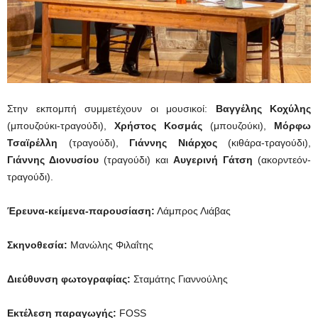
Στην εκπομπή συμμετέχουν οι μουσικοί:
Βαγγέλης Κοχύλης
(μπουζούκι-τραγούδι),
Χρήστος Κοσμάς
(μπουζούκι),
Μόρφω
Τσαϊρέλλη
(τραγούδι),
Γιάννης Νιάρχος
(κιθάρα-τραγούδι),
Γιάννης Διονυσίου
(τραγούδι) και
Αυγερινή Γάτση
(ακορντεόν-
τραγούδι).
Έρευνα-κείμενα-παρουσίαση:
Λάμπρος Λιάβας
Σκηνοθεσία:
Μανώλης Φιλαΐτης
Διεύθυνση φωτογραφίας:
Σταμάτης Γιαννούλης
Εκτέλεση παραγωγής:
FOSS