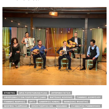
ΕΤΙΚΕΤΕΣ
ΑΡΙΣΤΟΓΕΊΤΩΝ ΚΏΤΣΑΣ
ΑΥΓΕΡΙΝΉ ΓΆΤΣΗ
ΑΦΙΈΡΩΜΑ ΣΤΟΝ ΓΙΏΡΓΟ ΜΗΤΣΆΚΗ
ΒΑΓΓΈΛΗΣ ΚΟΧΎΛΗΣ
ΓΙΆΝΝΗΣ ΔΙΟΝΥΣΊΟΥ
ΓΙΆΝΝΗΣ ΝΙΆΡΧΟΣ
ΕΡΤ1
ΛΆΜΠΡΟΣ ΛΙΆΒΑΣ
ΜΑΝΏΛΗΣ ΦΙΛΑΪ́ΤΗΣ
ΜΌΡΦΩ ΤΣΑΪΡΈΛΛΗ
ΌΠΟΥ ΓΙΏΡΓΟΣ ΚΑΙ … ΜΆΛΑΜΑ!
ΣΤΑΜΆΤΗΣ ΓΙΑΝΝΟΎΛΗΣ