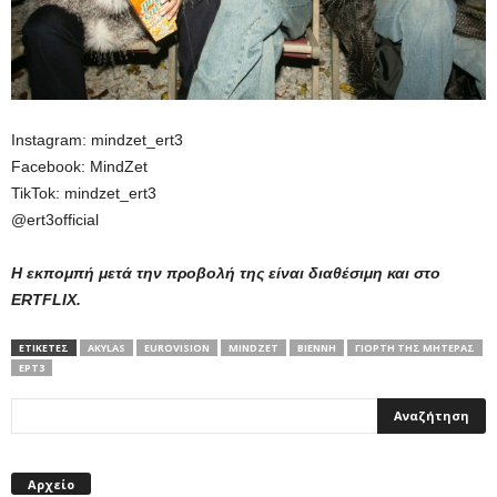
Instagram: mindzet_ert3
Facebook: MindZet
TikTok: mindzet_ert3
@ert3official
Η εκπομπή μετά την προβολή της είναι διαθέσιμη και στο
ERTFLIX.
ΕΤΙΚΕΤΕΣ
AKYLAS
EUROVISION
MINDZET
ΒΙΈΝΝΗ
ΓΙΟΡΤΉ ΤΗΣ ΜΗΤΈΡΑΣ
ΕΡΤ3
Αρχείο