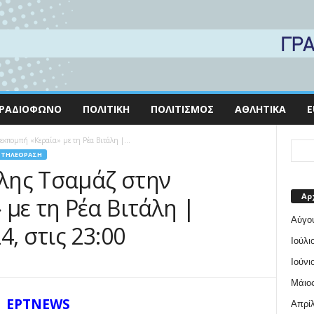
ΡΑΔΙΌΦΩΝΟ
ΠΟΛΙΤΙΚΉ
ΠΟΛΙΤΙΣΜΌΣ
ΑΘΛΗΤΙΚΆ
E
πομπή «Κεραία» με τη Ρέα Βιτάλη |...
ΤΗΛΕΌΡΑΣΗ
λης Τσαμάζ στην
Αρ
με τη Ρέα Βιτάλη |
Αύγο
4, στις 23:00
Ιούλι
Ιούνι
Μάιος
ΕΡΤNEWS
Απρίλ