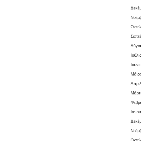
Δεκέμ
Νοέμβ
Οκτώ
Σεπτέ
Αύγο
Ιούλι
Ιούνι
Μάιος
Απρίλ
Μάρτι
Φεβρο
Ιανου
Δεκέμ
Νοέμβ
Οκτώ