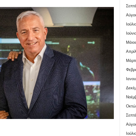
Σεπτέ
Αύγο
Ιούλι
Ιούνι
Μάιος
Απρίλ
Μάρτι
Φεβρο
Ιανου
Δεκέμ
Νοέμβ
Οκτώ
Σεπτέ
Αύγο
Ιούλι