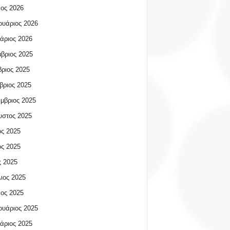
ος 2026
υάριος 2026
άριος 2026
βριος 2025
ριος 2025
βριος 2025
μβριος 2025
υστος 2025
ος 2025
ος 2025
 2025
ιος 2025
ος 2025
υάριος 2025
άριος 2025