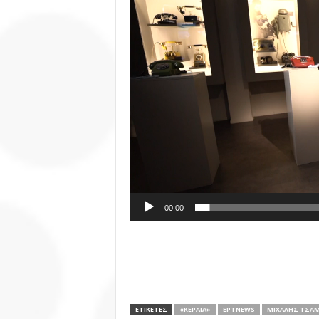
Βίντεο
00:00
ΕΤΙΚΕΤΕΣ
«ΚΕΡΑΊΑ»
ΕΡΤNEWS
ΜΙΧΆΛΗΣ ΤΣΑ