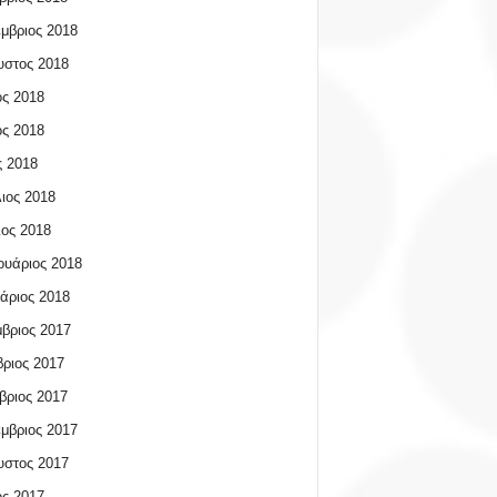
μβριος 2018
υστος 2018
ος 2018
ος 2018
 2018
ιος 2018
ος 2018
υάριος 2018
άριος 2018
βριος 2017
ριος 2017
βριος 2017
μβριος 2017
υστος 2017
ος 2017