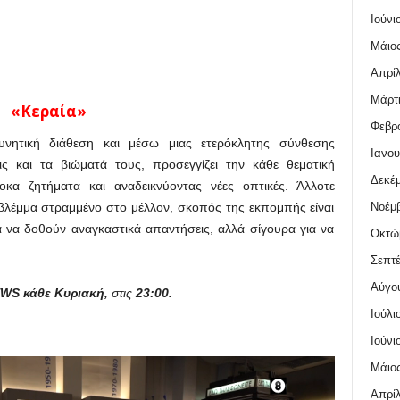
Ιούνι
Μάιος
Απρίλ
Μάρτι
«Κεραία»
Φεβρο
υνητική διάθεση και μέσω μιας ετερόκλητης σύνθεσης
Ιανου
ς και τα βιώματά τους, προσεγγίζει την κάθε θεματική
Δεκέμ
κα ζητήματα και αναδεικνύοντας νέες οπτικές. Άλλοτε
Νοέμβ
 βλέμμα στραμμένο στο μέλλον, σκοπός της εκπομπής είναι
α να δοθούν αναγκαστικά απαντήσεις, αλλά σίγουρα για να
Οκτώ
Σεπτέ
Αύγο
WS κάθε Κυριακή,
στις
23:00.
Ιούλι
Ιούνι
Μάιος
Απρίλ