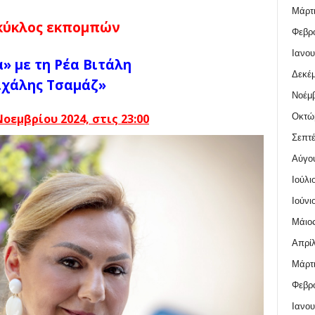
Μάρτι
κύκλος εκπομπών
Φεβρο
Ιανου
» με τη Ρέα Βιτάλη
Δεκέμ
χάλης Τσαμάζ»
Νοέμβ
Οκτώ
οεμβρίου 2024, στις 23:00
Σεπτέ
Αύγο
Ιούλι
Ιούνι
Μάιος
Απρίλ
Μάρτι
Φεβρο
Ιανου