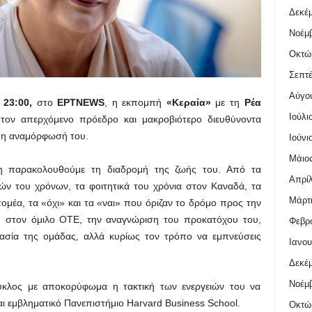
Δεκέμ
Νοέμβ
Οκτώ
Σεπτέ
Αύγο
ς
23:00,
στο
ΕΡΤNEWS
, η εκπομπή
«Κεραία»
με τη
Ρέα
Ιούλι
 τον απερχόμενο πρόεδρο και μακροβιότερο διευθύνοντα
ι η αναμόρφωσή του.
Ιούνι
Μάιος
ξη παρακολουθούμε τη διαδρομή της ζωής του. Από τα
Απρίλ
ών του χρόνων, τα φοιτητικά του χρόνια στον Καναδά, τα
Μάρτι
τομέα, τα «όχι» και τα «ναι» που όριζαν το δρόμο προς την
 στον όμιλο ΟΤΕ, την αναγνώριση του προκατόχου του,
Φεβρο
ασία της ομάδας, αλλά κυρίως τον τρόπο να εμπνεύσεις
Ιανου
Δεκέμ
Νοέμβ
ύκλος με αποκορύφωμα η τακτική των ενεργειών του να
αι εμβληματικό Πανεπιστήμιο Harvard Business School.
Οκτώ