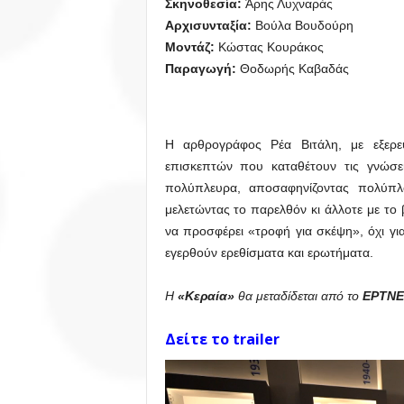
Σκηνοθεσία:
Άρης Λυχναράς
Αρχισυνταξία:
Βούλα Βουδούρη
Μοντάζ:
Κώστας Κουράκος
Παραγωγή:
Θοδωρής Καβαδάς
Η αρθρογράφος Ρέα Βιτάλη, με εξερε
επισκεπτών που καταθέτουν τις γνώσει
πολύπλευρα, αποσαφηνίζοντας πολύπλο
μελετώντας το παρελθόν κι άλλοτε με το
να προσφέρει «τροφή για σκέψη», όχι γι
εγερθούν ερεθίσματα και ερωτήματα.
Η
«Κεραία»
θα μεταδίδεται από το
ΕΡΤNE
Δείτε το trailer
Πρόγραμμα
Αναπαραγωγής