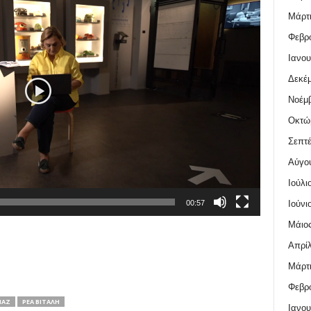
Μάρτι
Φεβρο
Ιανου
Δεκέμ
Νοέμβ
Οκτώ
Σεπτέ
Αύγο
Ιούλι
Ιούνι
00:57
Μάιος
Απρίλ
Μάρτι
Φεβρο
ΜΆΖ
ΡΈΑ ΒΙΤΆΛΗ
Ιανου