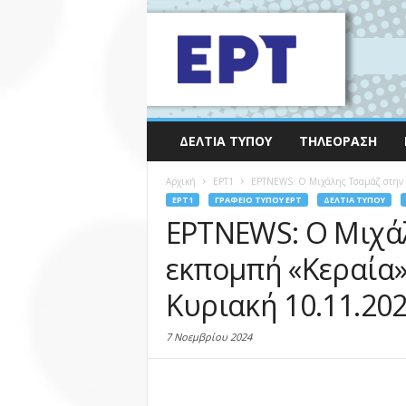
ΔΕΛΤΊΑ ΤΎΠΟΥ
ΤΗΛΕΌΡΑΣΗ
Αρχική
EΡΤ1
ΕΡΤNEWS: Ο Μιχάλης Τσαμάζ στην εκ
EΡΤ1
ΓΡΑΦΕΊΟ ΤΎΠΟΥ ΕΡΤ
ΔΕΛΤΊΑ ΤΎΠΟΥ
ΕΡΤNEWS: Ο Μιχά
εκπομπή «Κεραία» 
Κυριακή 10.11.202
7 Νοεμβρίου 2024