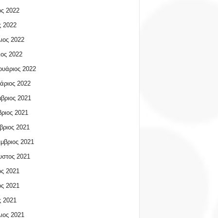
ος 2022
 2022
ιος 2022
ος 2022
υάριος 2022
άριος 2022
βριος 2021
ριος 2021
βριος 2021
μβριος 2021
υστος 2021
ος 2021
ος 2021
 2021
ιος 2021