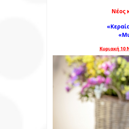
Νέος 
«Κεραία
«Μι
Κυριακή 10 Ν