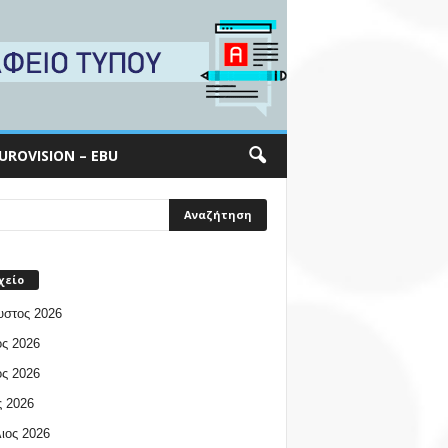
UROVISION – EBU
χείο
υστος 2026
ος 2026
ος 2026
 2026
ιος 2026