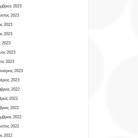
μβριος 2023
υστος 2023
ος 2023
ος 2023
 2023
ιος 2023
ος 2023
υάριος 2023
άριος 2023
βριος 2022
ριος 2022
βριος 2022
μβριος 2022
υστος 2022
ος 2022