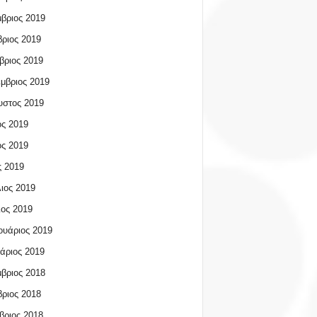
βριος 2019
ριος 2019
βριος 2019
μβριος 2019
υστος 2019
ος 2019
ος 2019
 2019
ιος 2019
ος 2019
υάριος 2019
άριος 2019
βριος 2018
ριος 2018
βριος 2018