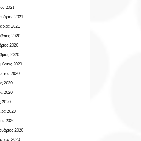
ος 2021
υάριος 2021
άριος 2021
βριος 2020
ριος 2020
βριος 2020
μβριος 2020
υστος 2020
ος 2020
ος 2020
 2020
ιος 2020
ος 2020
υάριος 2020
άριος 2020