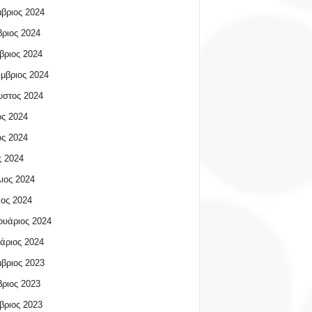
βριος 2024
ριος 2024
βριος 2024
μβριος 2024
υστος 2024
ος 2024
ος 2024
 2024
ιος 2024
ος 2024
υάριος 2024
άριος 2024
βριος 2023
ριος 2023
βριος 2023