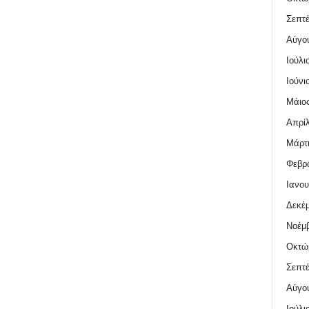
Σεπτέ
Αύγο
Ιούλι
Ιούνι
Μάιος
Απρίλ
Μάρτι
Φεβρο
Ιανου
Δεκέμ
Νοέμβ
Οκτώ
Σεπτέ
Αύγο
Ιούλι