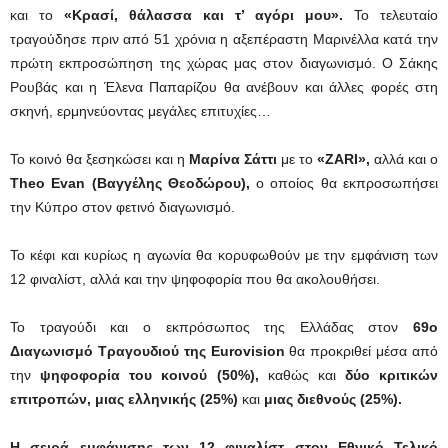
και το
«Κρασί, θάλασσα και τ’ αγόρι μου».
Το τελευταίο
τραγούδησε πριν από 51 χρόνια η αξεπέραστη Μαρινέλλα κατά την
πρώτη εκπροσώπηση της χώρας μας στον διαγωνισμό. Ο Σάκης
Ρουβάς και η Έλενα Παπαρίζου θα ανέβουν και άλλες φορές στη
σκηνή, ερμηνεύοντας μεγάλες επιτυχίες…
Το κοινό θα ξεσηκώσει και η
Μαρίνα Σάττι
με το
«ΖARI»,
αλλά και ο
Theo Evan
(Βαγγέλης Θεοδώρου),
ο οποίος θα εκπροσωπήσει
την Κύπρο στον φετινό διαγωνισμό.
Το κέφι και κυρίως η αγωνία θα κορυφωθούν με την εμφάνιση των
12 φιναλίστ, αλλά και την ψηφοφορία που θα ακολουθήσει.
Το τραγούδι και ο εκπρόσωπος της Ελλάδας στον
69ο
Διαγωνισμό Τραγουδιού της Eurovision
θα προκριθεί μέσα από
την
ψηφοφορία του κοινού (50%),
καθώς και
δύο κριτικών
επιτροπών, μιας ελληνικής (25%)
και
μιας διεθνούς (25%).
Η σειρά εμφάνισης των 12 φιναλίστ στον Εθνικό Τελικό