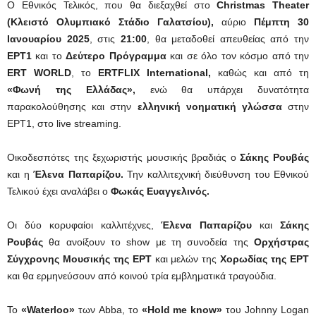
Ο Εθνικός Τελικός, που θα διεξαχθεί στο
Christmas Theater
(Κλειστό Ολυμπιακό Στάδιο Γαλατσίου),
αύριο
Πέμπτη 30
Ιανουαρίου 2025
, στις
21:00
, θα μεταδοθεί απευθείας από την
ΕΡΤ1
και το
Δεύτερο Πρόγραμμα
και σε όλο τον κόσμο από την
ERT WOR
LD
, το
ERTFLIX International,
καθώς και από τη
«Φωνή της Ελλάδας»,
ενώ θα υπάρχει δυνατότητα
παρακολούθησης και στην
ελληνική νοηματική γλώσσα
στην
ΕΡΤ1, στο live streaming.
Οικοδεσπότες της ξεχωριστής μουσικής βραδιάς ο
Σάκης Ρουβάς
και η
Έλενα Παπαρίζου.
Την καλλιτεχνική διεύθυνση του Εθνικού
Τελικού έχει αναλάβει ο
Φωκάς Ευαγγελινός.
Οι δύο κορυφαίοι καλλιτέχνες,
Έλενα Παπαρίζου
και
Σάκης
Ρουβάς
θα ανοίξουν το show με τη συνοδεία της
Ορχήστρας
Σύγχρονης Μουσικής της ΕΡΤ
και μελών της
Χορωδίας της ΕΡΤ
και θα ερμηνεύσουν από κοινού τρία εμβληματικά τραγούδια.
Το
«Waterloo»
των Abba, το
«Hold me know»
του Johnny Logan