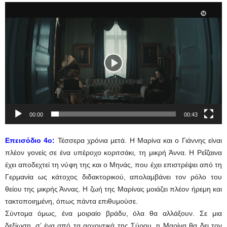
Πρόγραμμα
Αναπαραγωγής
Βίντεο
00:00
00:43
Επεισόδιο 4ο:
Τέσσερα χρόνια μετά. Η Μαρίνα και ο Γιάννης είναι
πλέον γονείς σε ένα υπέροχο κοριτσάκι, τη μικρή Άννα. Η Ρεΐζαινα
έχει αποδεχτεί τη νύφη της και ο Μηνάς, που έχει επιστρέψει από τη
Γερμανία ως κάτοχος διδακτορικού, απολαμβάνει τον ρόλο του
θείου της μικρής Άννας. Η ζωή της Μαρίνας μοιάζει πλέον ήρεμη και
τακτοποιημένη, όπως πάντα επιθυμούσε.
Σύντομα όμως, ένα μοιραίο βράδυ, όλα θα αλλάξουν. Σε μια
δεξίωση, σ’ ένα από τα αρχοντικά της Σύρου, η Μαρίνα θα δει τον