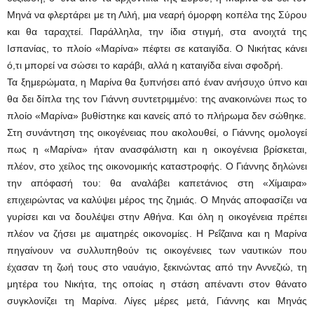
Μηνά να φλερτάρει με τη Λιλή, μια νεαρή όμορφη κοπέλα της Σύρου
και θα ταραχτεί. Παράλληλα, την ίδια στιγμή, στα ανοιχτά της
Ισπανίας, το πλοίο «Μαρίνα» πέφτει σε καταιγίδα. Ο Νικήτας κάνει
ό,τι μπορεί να σώσει το καράβι, αλλά η καταιγίδα είναι σφοδρή.
Τα ξημερώματα, η Μαρίνα θα ξυπνήσει από έναν ανήσυχο ύπνο και
θα δει δίπλα της τον Γιάννη συντετριμμένο: της ανακοινώνει πως το
πλοίο «Μαρίνα» βυθίστηκε και κανείς από το πλήρωμα δεν σώθηκε.
Στη συνάντηση της οικογένειας που ακολουθεί, ο Γιάννης ομολογεί
πως η «Μαρίνα» ήταν ανασφάλιστη και η οικογένεια βρίσκεται,
πλέον, στο χείλος της οικονομικής καταστροφής. Ο Γιάννης δηλώνει
την απόφασή του: θα αναλάβει καπετάνιος στη «Χίμαιρα»
επιχειρώντας να καλύψει μέρος της ζημιάς. Ο Μηνάς αποφασίζει να
γυρίσει και να δουλέψει στην Αθήνα. Και όλη η οικογένεια πρέπει
πλέον να ζήσει με αιματηρές οικονομίες. Η Ρεΐζαινα και η Μαρίνα
πηγαίνουν να συλλυπηθούν τις οικογένειες των ναυτικών που
έχασαν τη ζωή τους στο ναυάγιο, ξεκινώντας από την Αννεζιώ, τη
μητέρα του Νικήτα, της οποίας η στάση απέναντι στον θάνατο
συγκλονίζει τη Μαρίνα. Λίγες μέρες μετά, Γιάννης και Μηνάς