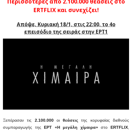
Περισσότερες από 2.100.000 θεάσεις στο
ERTFLIX και συνεχίζει!
Απόψε, Κυριακή 18/1, στις 22:00, το 4ο
επεισόδιο της σειράς στην ΕΡΤ1
Ξεπέρασαν τις
2.100.000
οι
θεάσεις
της κορυφαίας διεθνούς
συμπαραγωγής της
ΕΡΤ
«Η μεγάλη χίμαιρα»
στο
ERTFLIX
,