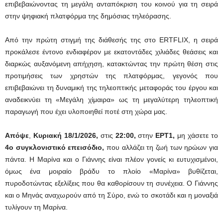
επιβεβαιώνοντας τη μεγάλη ανταπόκριση του κοινού για τη σειρά
στην ψηφιακή πλατφόρμα της δημόσιας τηλεόρασης.
Από την πρώτη στιγμή της διάθεσής της στο ERTFLIX, η σειρά
προκάλεσε έντονο ενδιαφέρον με εκατοντάδες χιλιάδες θεάσεις και
διαρκώς αυξανόμενη απήχηση, κατακτώντας την πρώτη θέση στις
προτιμήσεις των χρηστών της πλατφόρμας, γεγονός που
επιβεβαιώνει τη δυναμική της τηλεοπτικής μεταφοράς του έργου και
αναδεικνύει τη «Μεγάλη χίμαιρα» ως τη μεγαλύτερη τηλεοπτική
παραγωγή που έχει υλοποιηθεί ποτέ στη χώρα μας.
Απόψε
,
Κυριακή 18/1/2026,
στις
22:00,
στην
ΕΡΤ1,
μη χάσετε το
4ο συγκλονιστικό επεισόδιο,
που αλλάζει τη ζωή των ηρώων για
πάντα. Η Μαρίνα και ο Γιάννης είναι πλέον γονείς κι ευτυχισμένοι,
όμως ένα μοιραίο βράδυ το πλοίο «Μαρίνα» βυθίζεται,
πυροδοτώντας εξελίξεις που θα καθορίσουν τη συνέχεια. Ο Γιάννης
και ο Μηνάς αναχωρούν από τη Σύρο, ενώ το σκοτάδι και η μοναξιά
τυλίγουν τη Μαρίνα.