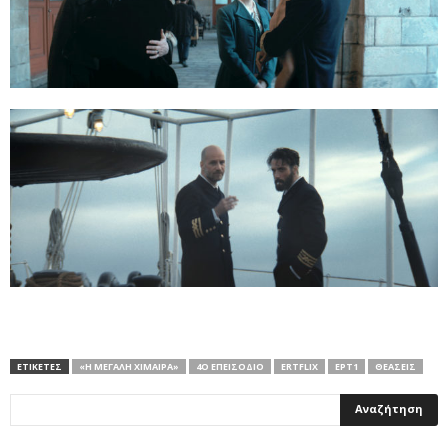
ΕΤΙΚΕΤΕΣ
«Η ΜΕΓΆΛΗ ΧΊΜΑΙΡΑ»
4Ο ΕΠΕΙΣΌΔΙΟ
ΕRTFLIX
ΕΡΤ1
ΘΕΆΣΕΙΣ