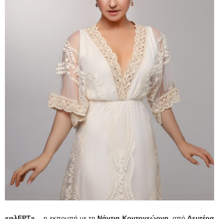
«φλΕΡΤ»…
η εκπομπή με τη
Νάντια Κοντογεώργη,
από
Δευτέρα