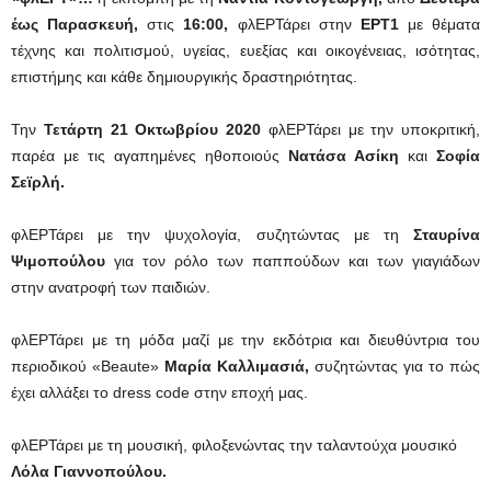
έως Παρασκευή,
στις
16:00,
φλΕΡΤάρει στην
ΕΡΤ1
με θέματα
τέχνης και πολιτισμού, υγείας, ευεξίας και οικογένειας, ισότητας,
επιστήμης και κάθε δημιουργικής δραστηριότητας.
Την
Τετάρτη 21 Οκτωβρίου
2020
φλΕΡΤάρει με την υποκριτική,
παρέα με τις αγαπημένες ηθοποιούς
Νατάσα Ασίκη
και
Σοφία
Σεϊρλή.
φλΕΡΤάρει με την ψυχολογία, συζητώντας με τη
Σταυρίνα
Ψιμοπούλου
για τον ρόλο των παππούδων και των γιαγιάδων
στην ανατροφή των παιδιών.
φλΕΡΤάρει με τη μόδα μαζί με την εκδότρια και διευθύντρια του
περιοδικού «Beaute»
Μαρία Καλλιμασιά,
συζητώντας για το πώς
έχει αλλάξει το dress code στην εποχή μας.
φλΕΡΤάρει με τη μουσική, φιλοξενώντας την ταλαντούχα μουσικό
Λόλα Γιαννοπούλου.