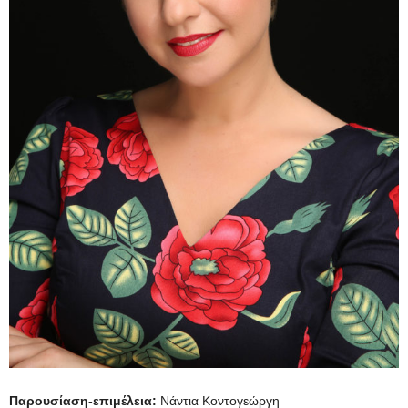
Παρουσίαση-επιμέλεια:
Νάντια Κοντογεώργη