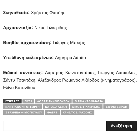
Σκηνοθεσία:
Χρήστος Φασόης
Αρχισυνταξία:
Νίκος Τιλκερίδης
Βοηθός αρχισυντάκτη:
Γιώργος Μπέζας
Υπεύθυνη καλεσμένων:
Δήμητρα Δάρδα
Ειδικοί συντάκτες:
Λάμπρος Κωνσταντάρας, Γιώργος Δάσκαλος,
Σάντυ Τσαντάκη, Αλέξανδρος Ρωμανός Λιζάρδος (κινηματογράφος),
Ελίνα Κοτανίδου.
ΕΤΙΚΕΤΕΣ
ΕΡΤ1
ΛΌΛΑ ΓΙΑΝΝΟΠΟΎΛΟΥ
ΜΑΡΊΑ ΚΑΛΛΙΜΑΣΙΆ
ΝΆΝΤΙΑ ΚΟΝΤΟΓΕΏΡΓΗ
ΝΑΤΆΣΑ ΑΣΊΚΗ
ΝΊΚΟΣ ΤΙΛΚΕΡΊΔΗΣ
ΣΟΦΊΑ ΣΕΪΡΛΉ
ΣΤΑΥΡΊΝΑ ΨΙΜΟΠΟΎΛΟΥ
ΦΛΕΡΤ
ΧΡΉΣΤΟΣ ΦΑΣΌΗΣ