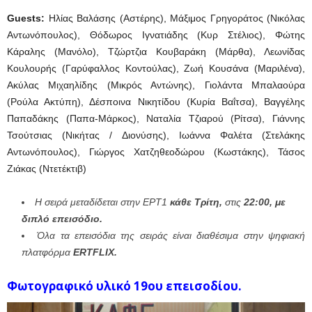
Guests
:
Ηλίας Βαλάσης (Αστέρης), Μάξιμος Γρηγοράτος (Νικόλας
Αντωνόπουλος), Θόδωρος Ιγνατιάδης (Κυρ Στέλιος), Φώτης
Κάραλης (Μανόλο), Τζώρτζια Κουβαράκη (Μάρθα), Λεωνίδας
Κουλουρής (Γαρύφαλλος Κοντούλας), Ζωή Κουσάνα (Μαριλένα),
Ακύλας Μιχαηλίδης (Μικρός Αντώνης), Γιολάντα Μπαλαούρα
(Ρούλα Ακτύπη), Δέσποινα Νικητίδου (Κυρία Βαΐτσα), Βαγγέλης
Παπαδάκης (Παπα-Μάρκος), Ναταλία Τζιαρού (Ρίτσα), Γιάννης
Τσούτσιας (Νικήτας / Διονύσης), Ιωάννα Φαλέτα (Στελάκης
Αντωνόπουλος), Γιώργος Χατζηθεοδώρου (Κωστάκης), Τάσος
Ζιάκας (Ντετέκτιβ)
Η σειρά μεταδίδεται στην ΕΡΤ1
κάθε Τρίτη,
στις
22:00, με
διπλό επεισόδιο.
Όλα τα επεισόδια της σειράς είναι διαθέσιμα στην ψηφιακή
πλατφόρμα
ERTFLIX.
Φωτογραφικό υλικό 19ου επεισοδίου.