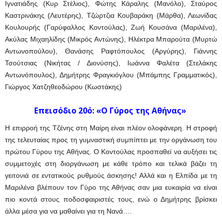
Ιγνατιάδης (Κυρ Στέλιος), Φώτης Κάραλης (Μανόλο), Σταύρος
Καστρινάκης (Λευτέρης), Τζώρτζια Κουβαράκη (Μάρθα), Λεωνίδας
Κουλουρής (Γαρύφαλλος Κοντούλας), Ζωή Κουσάνα (Μαριλένα),
Ακύλας Μιχαηλίδης (Μικρός Αντώνης), Ηλέκτρα Μπαρούτα (Μυρτώ
Αντωνοπούλου), Θανάσης Ραφτόπουλος (Αργύρης), Γιάννης
Τσούτσιας (Νικήτας / Διονύσης), Ιωάννα Φαλέτα (Στελάκης
Αντωνόπουλος), Δημήτρης Φραγκιόγλου (Μπάμπης Γραμματικός),
Γιώργος Χατζηθεοδώρου (Κωστάκης)
Επεισόδιo 20ό: «Ο Γύρος της Αθήνας»
Η επιρροή της Τζένης στη Μαίρη είναι πλέον ολοφάνερη. Η στροφή
της τελευταίας προς τη γυμναστική συμπίπτει με την οργάνωση του
πρώτου Γύρου της Αθήνας. Ο Κοντούλας προσπαθεί να αυξήσει τις
συμμετοχές στη διοργάνωση με κάθε τρόπο και τελικά βάζει τη
γειτονιά σε εντατικούς ρυθμούς άσκησης! Αλλά και η Ελπίδα με τη
Μαριλένα βλέπουν τον Γύρο της Αθήνας σαν μια ευκαιρία να είναι
πιο κοντά στους ποδοσφαιριστές τους, ενώ ο Δημήτρης βρίσκει
άλλα μέσα για να μαθαίνει για τη Νανά….