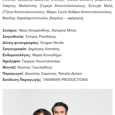
Λαέρτης Μαλκότσης (Γκρεγκ Αποστολόπουλος), Ευτυχία Μελή
(Τζένη Αποστολοπούλου), Μέγκυ Σούλι (Κάθριν Αποστολοπούλου),
Βασίλης Χαραλαμπόπουλος (Άγγελος – αφήγηση)
Σενάριο:
Νίκος Απειρανθίτης, Κατερίνα Μπέη
Σκηνοθεσία:
Σπύρος Ρασιδάκης
Δ/νση φωτογραφίας:
Dragan Nicolic
Σκηνογραφία:
Δημήτρης Κατσίκης
Ενδυματολόγος:
Μαρία Κοντοδήμα
Ηχοληψία:
Γιώργος Κωνσταντινέας
Μοντάζ:
Κώστας Γκουλιαδίτης
Παραγωγοί:
Διονύσης Σαμιώτης, Ναταλύ Δούκα
Εκτέλεση Παραγωγής:
TANWEER PRODUCTIONS