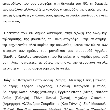
επεισοδίων
,
που μας μεταφέρει στη δεκαετία του ’80, τη δεκαετία
των μεγάλων αλλαγών! Στα καινούργια επεισόδια της σειράς μια νέα
εποχή ξημερώνει για όλους τους ήρωες, οι οποίοι μπαίνουν σε νέες
περιπέτειες.
Η δεκαετία του ’80 σημείο αναφοράς στην εξέλιξη της ελληνικής
τηλεόρασης, της μουσικής, του κινηματογράφου, της επιστήμης,
της τεχνολογίας αλλά κυρίως της κοινωνίας, κλείνει τον κύκλο των
ιστοριών των ηρώων του μοναδικού μας παραμυθά Άγγελου
(Βασίλης Χαραλαμπόπουλος) που θα μείνει στις καρδιές μας, μαζί
με τη λακ, τις παγέτες, τις βάτες, την ντίσκο, την περμανάντ και όλα
τα στοιχεία της πιο αμφιλεγόμενης δεκαετίας!
Παίζουν:
Κατερίνα Παπουτσάκη (Μαίρη), Μελέτης Ηλίας (Στέλιος),
Δημήτρης Σέρφας (Άγγελος), Εριφύλη Κιτζόγλου (Ελπίδα),
Δημήτρης Καπουράνης (Αντώνης), Ερρίκος Λίτσης (Νίκος), Νατάσα
Ασίκη (Πελαγία), Τζένη Θεωνά (Νανά), Μιχάλης Οικονόμου
(Δημήτρης), Αλέξανδρος Ζουριδάκης (Κυρ Γιάννης), Ζωή Μουκούλη
(Τούλα), Βαγγέλης Δαούσης (Λούης), Θάλεια Συκιώτη (Ζαμπέτα),