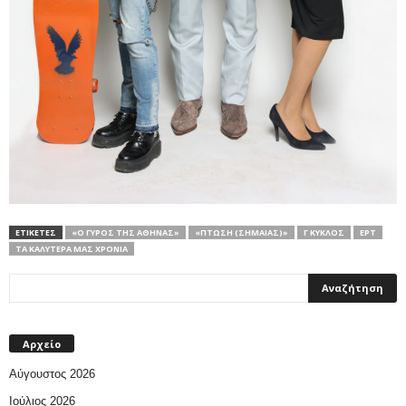
ΕΤΙΚΕΤΕΣ
«Ο ΓΎΡΟΣ ΤΗΣ ΑΘΉΝΑΣ»
«ΠΤΏΣΗ (ΣΗΜΑΊΑΣ)»
Γ ΚΥΚΛΟΣ
ΕΡΤ
ΤΑ ΚΑΛΎΤΕΡΆ ΜΑΣ ΧΡΌΝΙΑ
Αρχείο
Αύγουστος 2026
Ιούλιος 2026