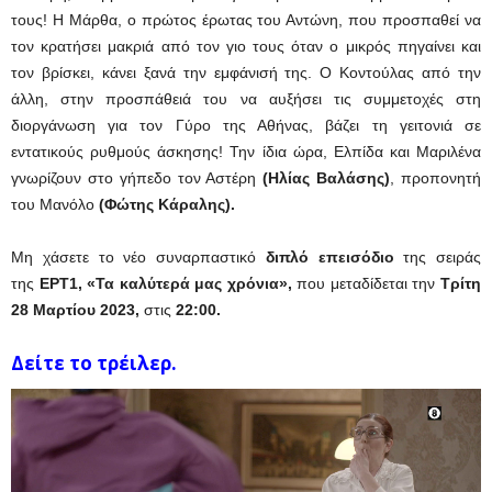
τους! Η Μάρθα,
o
πρώτος έρωτας του Αντώνη, που προσπαθεί να
τον κρατήσει μακριά από τον γιο τους όταν ο μικρός πηγαίνει και
τον βρίσκει, κάνει ξανά την εμφάνισή της.
Ο Κοντούλας από την
άλλη,
στην προσπάθειά του να αυξήσει τις συμμετοχές στη
διοργάνωση για τον Γύρο της Αθήνας, βάζει τη γειτονιά σε
εντατικούς ρυθμούς άσκησης! Την ίδια ώρα, Ελπίδα και Μαριλένα
γνωρίζουν στο γήπεδο τον Αστέρη
(Ηλίας Βαλάσης)
, προπονητή
του Μανόλο
(Φώτης Κάραλης).
Μη χάσετε το νέο συναρπαστικό
διπλό επεισόδιο
της σειράς
της
ΕΡΤ1, «Τα καλύτερά μας χρόνια»,
που μεταδίδεται την
Τρίτη
28 Μαρτίου 2023,
στις
22:00.
Δείτε το τρέιλερ.
Πρόγραμμα
Αναπαραγωγής
Βίντεο