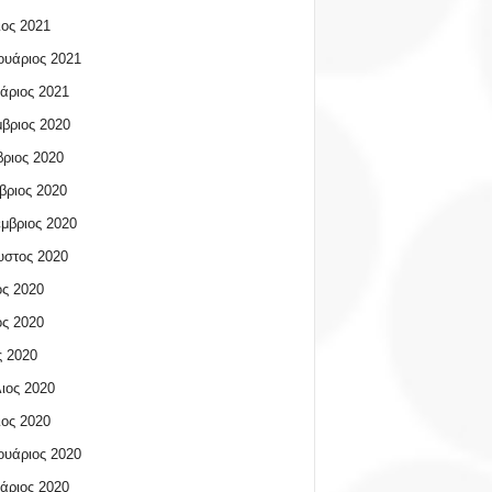
ος 2021
υάριος 2021
άριος 2021
βριος 2020
ριος 2020
βριος 2020
μβριος 2020
υστος 2020
ος 2020
ος 2020
 2020
ιος 2020
ος 2020
υάριος 2020
άριος 2020