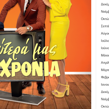
Δεκέμ
Νοέμβ
Οκτώ
Σεπτέ
Αύγο
Ιούλι
Ιούνι
Μάιος
Απρίλ
Μάρτι
Φεβρο
Ιανου
Δεκέμ
Νοέμβ
Οκτώ