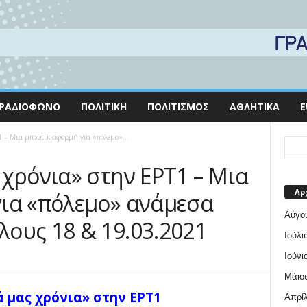
ΡΑΔΙΌΦΩΝΟ
ΠΟΛΙΤΙΚΉ
ΠΟΛΙΤΙΣΜΌΣ
ΑΘΛΗΤΙΚΆ
E
1 – Μια μπουτίκ αφορμή για «πόλεμο»...
 χρόνια» στην ΕΡΤ1 – Μια
Αρ
ια «πόλεμο» ανάμεσα
Αύγο
ους 18 & 19.03.2021
Ιούλι
Ιούνι
Μάιος
 μας χρόνια» στην ΕΡΤ1
Απρίλ