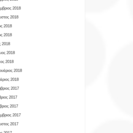
μβριος 2018
υστος 2018
ος 2018
ος 2018
 2018
ιος 2018
ος 2018
υάριος 2018
άριος 2018
βριος 2017
ριος 2017
βριος 2017
μβριος 2017
υστος 2017
ος 2017