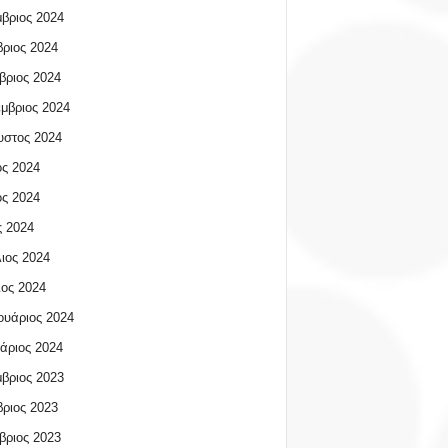
βριος 2024
ριος 2024
βριος 2024
μβριος 2024
υστος 2024
ος 2024
ος 2024
 2024
ιος 2024
ος 2024
υάριος 2024
άριος 2024
βριος 2023
ριος 2023
βριος 2023