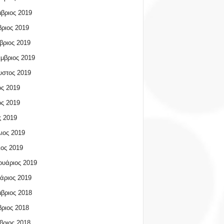
βριος 2019
ριος 2019
βριος 2019
μβριος 2019
υστος 2019
ος 2019
ος 2019
 2019
ιος 2019
ος 2019
υάριος 2019
άριος 2019
βριος 2018
ριος 2018
βριος 2018