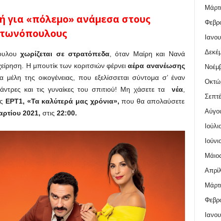
Μάρτι
ή για «πόλεμο» ανάμεσα στους
Φεβρο
τωνόπουλους
Ιανου
Δεκέμ
πουλου
χωρίζεται σε στρατόπεδα
, όταν Μαίρη και Νανά
ιχείρηση. Η μπουτίκ των κοριτσιών φέρνει
αέρα ανανέωσης
Νοέμβ
 μέλη της οικογένειας, που εξελίσσεται σύντομα σ’ έναν
Οκτώ
ντρες και τις γυναίκες του σπιτιού! Μη χάσετε τα
νέα
,
Σεπτέ
ης
ΕΡΤ1, «Τα καλύτερά μας χρόνια»,
που θα απολαύσετε
Αύγο
αρτίου
2021,
στις
22:00.
Ιούλι
Ιούνι
Μάιος
Απρίλ
Μάρτι
Φεβρο
Ιανου