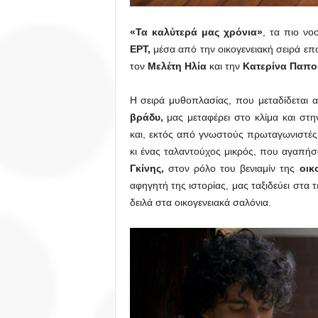
«Τα καλύτερά μας χρόνια»
, τα πιο νο
ΕΡΤ,
μέσα από την οικογενειακή σειρά επ
τον
Μελέτη Ηλία
και την
Κατερίνα Παπο
Η σειρά μυθοπλασίας, που μεταδίδεται
βράδυ,
μας μεταφέρει στο κλίμα και στ
και, εκτός από γνωστούς πρωταγωνιστές,
κι ένας ταλαντούχος μικρός, που αγαπή
Γκίνης,
στον ρόλο του βενιαμίν της
οικ
αφηγητή της ιστορίας, μας ταξιδεύει στα τ
δειλά στα οικογενειακά σαλόνια.