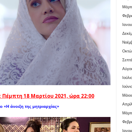
Μάρτι
Φεβρο
Ιανου
Δεκέμ
Νοέμβ
Οκτώ
Σεπτέ
Αύγο
Ιούλι
Ιούνι
 Πέμπτη 18 Μαρτίου 2021, ώρα 22:00
Μάιος
Απρίλ
ο «Η άνοιξη της μητριαρχίας»
Μάρτι
Φεβρο
Ιανου