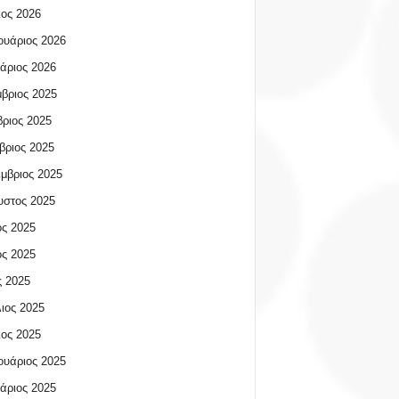
ος 2026
υάριος 2026
άριος 2026
βριος 2025
ριος 2025
βριος 2025
μβριος 2025
υστος 2025
ος 2025
ος 2025
 2025
ιος 2025
ος 2025
υάριος 2025
άριος 2025