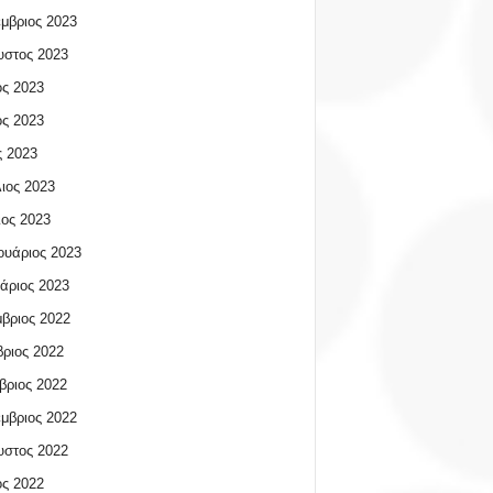
μβριος 2023
υστος 2023
ος 2023
ος 2023
 2023
ιος 2023
ος 2023
υάριος 2023
άριος 2023
βριος 2022
ριος 2022
βριος 2022
μβριος 2022
υστος 2022
ος 2022