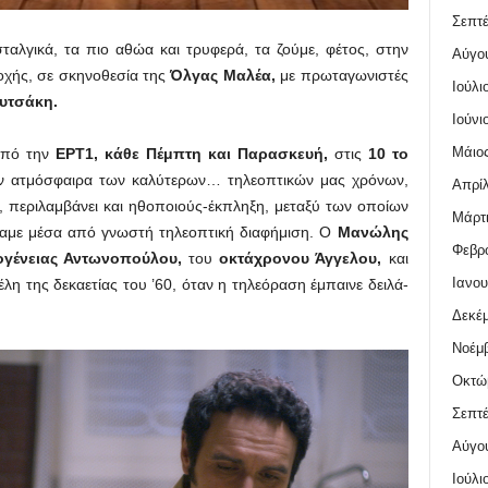
Σεπτέ
σταλγικά, τα πιο αθώα και τρυφερά, τα ζούμε, φέτος, στην
Αύγο
οχής, σε σκηνοθεσία της
Όλγας Μαλέα
,
με πρωταγωνιστές
Ιούλι
υτσάκη.
Ιούνι
Μάιος
 από την
ΕΡΤ1,
κάθε Πέμπτη και Παρασκευή,
στις
10 το
ην ατμόσφαιρα των καλύτερων… τηλεοπτικών μας χρόνων,
Απρίλ
 περιλαμβάνει και ηθοποιούς-έκπληξη, μεταξύ των οποίων
Μάρτι
σαμε μέσα από γνωστή τηλεοπτική διαφήμιση. Ο
Μανώλης
Φεβρο
ογένειας Αντωνοπούλου,
του
οκτάχρονου Άγγελου,
και
Ιανου
έλη της δεκαετίας του ’60, όταν η τηλεόραση έμπαινε δειλά-
Δεκέμ
Νοέμβ
Οκτώ
Σεπτέ
Αύγο
Ιούλι