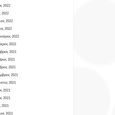
ος 2022
 2022
ιος 2022
ος 2022
υάριος 2022
άριος 2022
βριος 2021
ριος 2021
βριος 2021
μβριος 2021
υστος 2021
ος 2021
ος 2021
 2021
ιος 2021