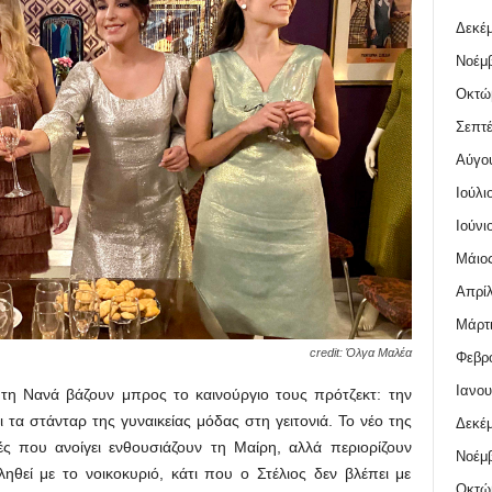
Δεκέμ
Νοέμβ
Οκτώ
Σεπτέ
Αύγο
Ιούλι
Ιούνι
Μάιος
Απρίλ
Μάρτι
credit: Όλγα Μαλέα
Φεβρο
Ιανου
 τη Νανά βάζουν μπρος το καινούργιο τους πρότζεκτ: την
ι τα στάνταρ της γυναικείας μόδας στη γειτονιά. Το νέο της
Δεκέμ
ές που ανοίγει ενθουσιάζουν τη Μαίρη, αλλά περιορίζουν
Νοέμβ
θεί με το νοικοκυριό, κάτι που ο Στέλιος δεν βλέπει με
Οκτώ