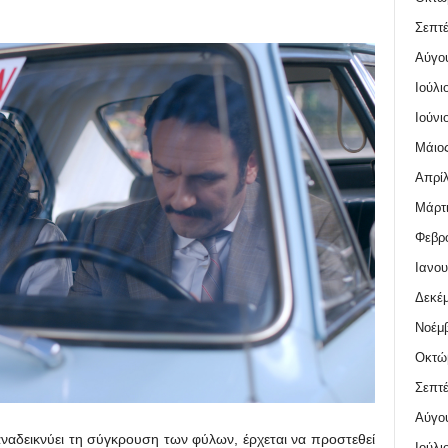
Σεπτέ
Αύγο
Ιούλι
Ιούνι
Μάιος
Απρίλ
Μάρτι
Φεβρο
Ιανου
Δεκέμ
Νοέμβ
Οκτώ
Σεπτέ
Αύγο
αναδεικνύει τη σύγκρουση των φύλων, έρχεται να προστεθεί
Ιούλι