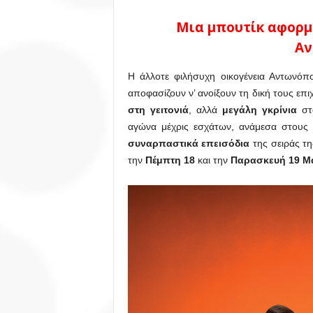
Μια μπουτίκ αφορμ
Αν
Η άλλοτε φιλήσυχη οικογένεια Αντωνό
αποφασίζουν ν’ ανοίξουν τη δική τους επ
στη γειτονιά
, αλλά
μεγάλη γκρίνια
στα
αγώνα μέχρις εσχάτων, ανάμεσα στους ά
συναρπαστικά επεισόδια
της σειράς τ
την
Πέμπτη 18
και την
Παρασκευή 19 Μ