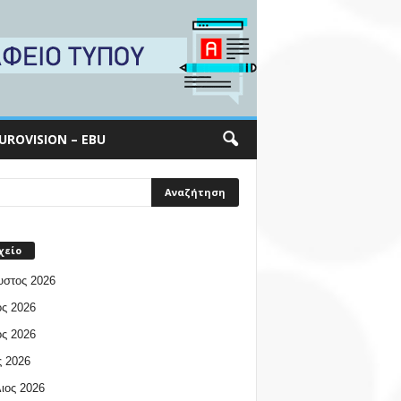
UROVISION – EBU
χείο
υστος 2026
ος 2026
ος 2026
 2026
ιος 2026