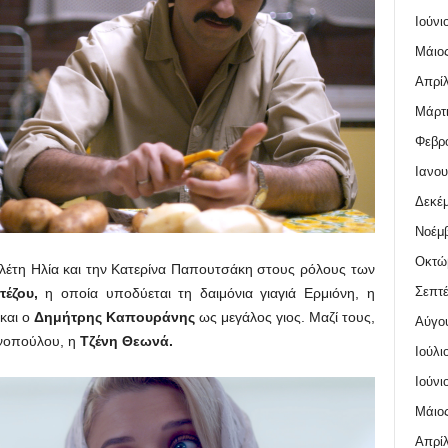
Ιούνι
Μάιος
Απρίλ
Μάρτι
Φεβρο
Ιανου
Δεκέμ
Νοέμβ
Οκτώ
Μελέτη Ηλία και την Κατερίνα Παπουτσάκη στους ρόλους των
Σεπτέ
έζου,
η οποία υποδύεται τη δαιμόνια γιαγιά Ερμιόνη, η
και ο
Δημήτρης Καπουράνης
ως μεγάλος γιος. Μαζί τους,
Αύγο
ωνοπούλου, η
Τζένη Θεωνά.
Ιούλι
Ιούνι
Μάιος
Απρίλ